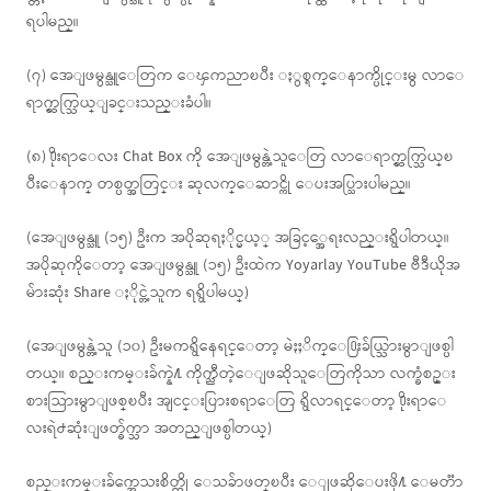
ရပါမည္။
(၇) အေျဖမွန္သူေတြက ေၾကညာၿပီး ႏွစ္ရက္ေနာက္ပိုင္းမွ လာေ
ရာက္ဆက္သြယ္ျခင္းသည္းခံပါ။
(၈) ႐ိုးရာေလး Chat Box ကို အေျဖမွန္တဲ့သူေတြ လာေရာက္ဆက္သြယ္ၿ
ပီးေနာက္ တစ္ပတ္အတြင္း ဆုလက္ေဆာင္ကို ေပးအပ္သြားပါမည္။
(အေျဖမွန္သူ (၁၅) ဦးက အပိုဆုရႏိုင္မယ့္ အခြင့္အေရးလည္းရွိပါတယ္။
အပိုဆုကိုေတာ့ အေျဖမွန္သူ (၁၅) ဦးထဲက Yoyarlay YouTube ဗီဒီယိုအ
မ်ားဆုံး Share ႏိုင္တဲ့သူက ရရွိပါမယ္)
(အေျဖမွန္တဲ့သူ (၁၀) ဦးမကရွိေနရင္ေတာ့ မဲႏႈိက္ေ႐ြးခ်ယ္သြားမွာျဖစ္ပါ
တယ္။ စည္းကမ္းခ်က္နဲ႔ ကိုက္ညီတဲ့ေျဖဆိုသူေတြကိုသာ လက္ခံစဥ္း
စားသြားမွာျဖစ္ၿပီး အျငင္းပြားစရာေတြ ရွိလာရင္ေတာ့ ႐ိုးရာေ
လးရဲ႕ဆုံးျဖတ္ခ်က္သာ အတည္ျဖစ္ပါတယ္)
စည္းကမ္းခ်က္အေသးစိတ္ကို ေသခ်ာဖတ္ၿပီး ေျဖဆိုေပးဖို႔ ေမတၱာ