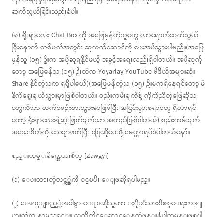
ဆက်သွယ်ခြင်းသည်းခံပါ။
(၈) ရိုးရာလေး Chat Box ကို အဖြေမှန်တဲ့သူတွေ လာရောက်ဆက်သွယ်
ပြီးနောက် တစ်ပတ်အတွင်း ဆုလက်ဆောင်ကို ပေးအပ်သွားပါမည်။(အဖြေ
မှန်သူ (၁၅) ဦးက အပိုဆုရနိုင်မယ့် အခွင့်အရေးလည်းရှိပါတယ်။ အပိုဆုကို
တော့ အဖြေမှန်သူ (၁၅) ဦးထဲက Yoyarlay YouTube ဗီဒီယိုအများဆုံး
Share နိုင်တဲ့သူက ရရှိပါမယ်)(အဖြေမှန်တဲ့သူ (၁၅) ဦးမကရှိနေရင်တော့ မဲ
နှိုက်ရွေးချယ်သွားမှာဖြစ်ပါတယ်။ စည်းကမ်းချက်နဲ့ ကိုက်ညီတဲ့ဖြေဆိုသူ
တွေကိုသာ လက်ခံစဉ်းစားသွားမှာဖြစ်ပြီး အငြင်းပွားစရာတွေ ရှိလာရင်
တော့ ရိုးရာလေးရဲ့ဆုံးဖြတ်ချက်သာ အတည်ဖြစ်ပါတယ်) စည်းကမ်းချက်
အသေးစိတ်ကို သေချာဖတ်ပြီး ဖြေဆိုပေးဖို့ မေတ္တာရပ်ခံပါတယ်နော်။
စည္းကမ္းခ်က္အေသးစိတ္ [Zawgyi]
(၁) ေပးထားတဲ့လင့္ခ္ထဲကို ဝင္ၿပီး ေျဖဆိုရပါမည္။
(၂) ေဖာင္ျဖည့္တဲ့အခါမွာ ေျဖဆိုသူဟာ ႏိုင္ငံသားစိစစ္ေရးကဒ္ျ
ပားထဲက နာမည္အရင္း၊ လက္ရွိကိုင္ေဆာင္ေနတဲ့ဖုန္းနံပါတ္အမွန္ျဖစ္ရပါ