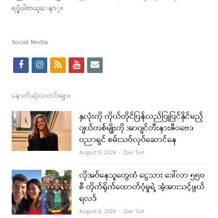
ရပ္ခံပါတယ္ေနာ္။
Social Media
f
i
r
y
e
a
n
s
o
m
c
s
s
u
a
နောက်ဆုံးသတင်းများ
e
t
t
i
နှလုံးကို ကိုယ်တိုင်ပြန်လည်ပြုပြင်နိုင်မည့်
b
a
u
l
ဂျယ်တစ်မျိုးကို အာဂျင်တီးနားဇီဝဗေဒ
ပညာရှင် စမ်းသပ်လုပ်ဆောင်နေ
o
g
b
Author
August 6, 2026
Zaw Tun
o
r
e
k
a
လိုအပ်နေသူတွေထံ ငွေသား ဒေါ်လာ ၅၅၀
စီ တိုက်ရိုက်ထောက်ပံ့မှုရဲ့ အံ့အားသင့်ဖွယ်
m
ရလဒ်
Author
August 6, 2026
Zaw Tun