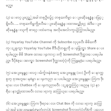
မည္။
(၃) ေဖာင္ျဖည့္တဲ့အခါ တစ္ဦးလွ်င္ တစ္ႀကိမ္သာ ေျဖဆိုခန႔္မွန္းခြင့္
ရွိၿပီး….. တစ္ႀကိမ္ထက္ပိုၿပီးေျဖဆိုခန႔္မွန္းထားမယ္ဆိုရင္ အဲဒီေျဖ
ဆိုခန႔္မွန္းသူကို စာရင္းထဲကေန အလိုအေလ်ာက္ပယ္ဖ်က္သြားပါမည္။
(၄) Yoyarlay YouTube Channel ကို Subscribe လုပ္ၿပီး မိမိႀကိဳ
က္ႏွစ္သက္ရာ Yoyarlay YouTube ဗီဒီယိုတစ္ခုကို ေဖ့စ္ဘြတ္မွာ Share ေပး
ရပါမည္။ မိမိ Share ထားေၾကာင္းကို Screenshot ႐ိုက္ထားေပးရပါမ
ည္။ ဒီပို႔စ္ေအာက္မွာ Screenshot ႐ိုက္ထားတဲ့ပုံကို ကြန္မန႔္ေပးရပါမည္။
(၅) အေျဖမွန္ရွင္းလင္းခ်က္မ်ားနဲ႔အတူ အေျဖမွန္သူ (၁၀) ဦးကို ေနာက္တ
စ္ပတ္ ဗုဒၶဟူးေန႔မွာ ေၾကညာ ေပးပါမည္။ အေျဖမွန္သူေတြက ႐ိုး
ရာေလး Chatbox ကို ေၾကညာၿပီး ႏွစ္ရက္အတြင္းညေန (၄) နာ
ရီေနာက္ဆုံးထားၿပီး လာေရာက္ ဆက္သြယ္ေပးရပါမည္။
(၆) အေျဖမွန္သူေတြက ႐ိုးရာေလး Chat Box ကို လာေရာက္ ဆက္သြ
ယ္တဲ့အခါ အေျဖမွန္သူရဲ႕မွတ္ပုံတင္နဲ႔ Screenshot ႐ိုက္ထားတဲ့ပုံတို႔ကို ျပေပး