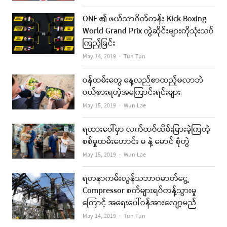
ONE ၏ ဖယ်သာဝိတ်တန်း Kick Boxing
World Grand Prix တွဲဆိုင်းများကိုသုံးသပ်
ကြည့်ခြင်း
Author
May 14, 2019
Tun Tun
ဝန်ထမ်းတွေ နေ့လည်စာထည့်မလာဘဲ
ဝယ်စားရတဲ့အကြောင်းရင်းများ
Author
May 15, 2019
Wun Lae
ရထားပေါ်မှာ လက်ထပ်ထိမ်းမြားခဲ့ကြတဲ့
စစ်မှုထမ်းဟောင်း မ နဲ့ မောင် စုံတွဲ
Author
May 15, 2019
Wun Lae
ရတနာကမ်းလွန်သဘာဝဓာတ်ငွေ့
Compressor စက်များရပ်တန့်သွားမှု
ကြောင့် အရေးပေါ်ဝန်အားလျော့မည်
Author
May 14, 2019
Tun Tun