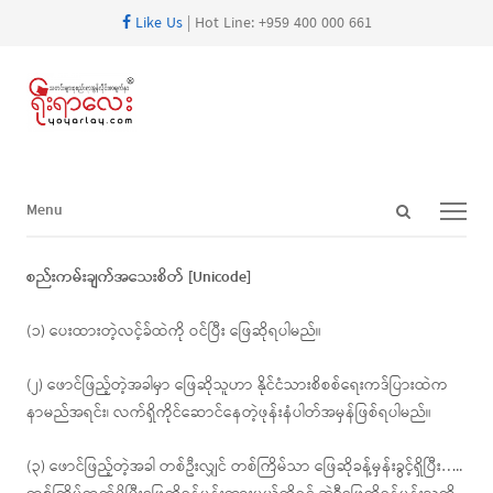
Like Us
| Hot Line: +959 400 000 661
Open
Menu
Menu
search
panel
စည်းကမ်းချက်အသေးစိတ် [Unicode]
(၁) ပေးထားတဲ့လင့်ခ်ထဲကို ဝင်ပြီး ဖြေဆိုရပါမည်။
(၂) ဖောင်ဖြည့်တဲ့အခါမှာ ဖြေဆိုသူဟာ နိုင်ငံသားစိစစ်ရေးကဒ်ပြားထဲက
နာမည်အရင်း၊ လက်ရှိကိုင်ဆောင်နေတဲ့ဖုန်းနံပါတ်အမှန်ဖြစ်ရပါမည်။
(၃) ဖောင်ဖြည့်တဲ့အခါ တစ်ဦးလျှင် တစ်ကြိမ်သာ ဖြေဆိုခန့်မှန်းခွင့်ရှိပြီး…..