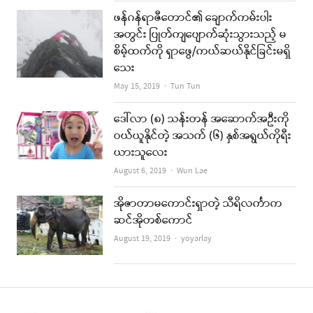
ဖန်ဂန်ရာဇီတောင်၏ ချောက်ကမ်းပါး
အတွင်း ပြုတ်ကျပျောက်ဆုံးသွားသည့် မ
စိမ့်ထက်ကို ရှာဖွေ/ကယ်ဆယ်နိုင်ခြင်းမရှိ
သေး
Author
May 15, 2019
Tun Tun
ဒေါ်လာ (၈) သန်းတန် အဆောက်အဦးကို
ဝယ်ယူနိုင်တဲ့ အသက် (၆) နှစ်အရွယ်ကိုရီး
ယားသူလေး
Author
August 6, 2019
Wun Lae
အိုဇာတာမကောင်းရှာတဲ့ သီရိလင်္ကာက
ဆင်အိုတစ်ကောင်
Author
August 19, 2019
yoyarlay