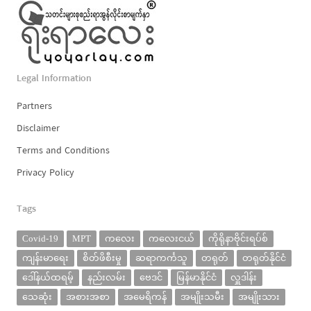
Legal Information
Partners
Disclaimer
Terms and Conditions
Privacy Policy
Tags
Covid-19
MPT
ကလေး
ကလေးငယ်
ကိုရိုနာဗိုင်းရပ်စ်
ကျန်းမာရေး
စိတ်ဖိစီးမှု
ဆရာကင်္ကသူ
တရုတ်
တရုတ်နိုင်ငံ
ဒေါ်နယ်ထရမ့်
နည်းလမ်း
ဗေဒင်
မြန်မာနိုင်ငံ
လှူဒါန်း
သေဆုံး
အစားအစာ
အမေရိကန်
အမျိုးသမီး
အမျိုးသား