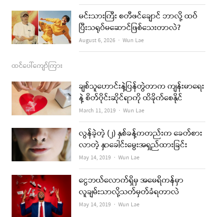
မင်းသားကြီး စတီဖင်ချောင် ဘာလို့ ထပ်
ပြီးသရုပ်မဆောင်ဖြစ်သေးတာလဲ?
Author
August 6, 2026
Wun Lae
ထင်ပေါ်ကျော်ကြား
ချစ်သူဟောင်းနဲ့ပြန်တွဲတာက ကျန်းမာရေး
နဲ့ စိတ်ပိုင်းဆိုင်ရာကို ထိခိုက်စေနိုင်
Author
March 11, 2019
Wun Lae
လွန်ခဲ့တဲ့ (၂) နှစ်ခန့်ကတည်းက ခေတ်စား
လာတဲ့ နှာခေါင်းမွေးအရှည်ထားခြင်း
Author
May 14, 2019
Wun Lae
ငွေဘယ်လောက်ရှိမှ အမေရိကန်မှာ
လူချမ်းသာလို့သတ်မှတ်ခံရတာလဲ
Author
May 14, 2019
Wun Lae