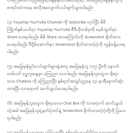
တစ်ကြိမ်ထက်ပိုပြီးဖြေဆိုခန့်မှန်းထားမယ်ဆိုရင် အဲဒီဖြေဆိုခန့်မှန်းသူကို
စာရင်းထဲကနေ အလိုအလျောက်ပယ်ဖျက်သွားပါမည်။
(၄) Yoyarlay YouTube Channel ကို Subscribe လုပ်ပြီး မိမိ
ကြိုက်နှစ်သက်ရာ Yoyarlay YouTube ဗီဒီယိုတစ်ခုကို ဖေ့စ်ဘွတ်မှာ
Share ပေးရပါမည်။ မိမိ Share ထားကြောင်းကို Screenshot ရိုက်ထား
ပေးရပါမည်။ ဒီပို့စ်အောက်မှာ Screenshot ရိုက်ထားတဲ့ပုံကို ကွန်မန့်ပေးရ
ပါမည်။
(၅) အဖြေမှန်ရှင်းလင်းချက်များနဲ့အတူ အဖြေမှန်သူ (၁၅) ဦးကို နောက်
တစ်ပတ် ဗုဒ္ဓဟူးနေ့မှာ ကြေညာ ပေးပါမည်။ အဖြေမှန်သူတွေက ရိုးရာ
လေး Chatbox ကို ကြေညာပြီး နှစ်ရက်အတွင်းညနေ (၄) နာရီနောက်ဆုံး
ထားပြီး လာရောက် ဆက်သွယ်ပေးရပါမည်။
(၆) အဖြေမှန်သူတွေက ရိုးရာလေး Chat Box ကို လာရောက် ဆက်သွယ်
တဲ့အခါ အဖြေမှန်သူရဲ့မှတ်ပုံတင်နဲ့ Screenshot ရိုက်ထားတဲ့ပုံတို့ကို ပြပေး
ရပါမည်။
(၇) အဖြေမှန်သူတွေက ကြေညာပြီး နှစ်ရက်နောက်ပိုင်းမှ လာရောက်