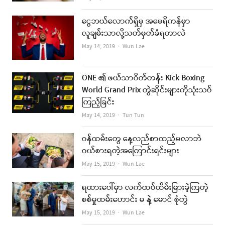
ငွေဘယ်လောက်ရှိမှ အမေရိကန်မှာ
လူချမ်းသာလို့သတ်မှတ်ခံရတာလဲ
Author
May 14, 2019
Wun Lae
ONE ၏ ဖယ်သာဝိတ်တန်း Kick Boxing
World Grand Prix တွဲဆိုင်းများကိုသုံးသပ်
ကြည့်ခြင်း
Author
May 14, 2019
Tun Tun
ဝန်ထမ်းတွေ နေ့လည်စာထည့်မလာဘဲ
ဝယ်စားရတဲ့အကြောင်းရင်းများ
Author
May 15, 2019
Wun Lae
ရထားပေါ်မှာ လက်ထပ်ထိမ်းမြားခဲ့ကြတဲ့
စစ်မှုထမ်းဟောင်း မ နဲ့ မောင် စုံတွဲ
Author
May 15, 2019
Wun Lae