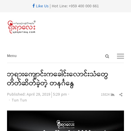
Like Us
| Hot Line: +959 400 000 661
Open
Menu
Menu
search
panel
ဘုရားကျောင်းကခေါင်းလောင်းသံတွေ
တိတ်ဆိတ်ခဲ့တဲ့ တနင်္ဂနွေ
Shar
Published:
April 29, 2019
5:29 pm
15824
Author
this
Tun Tun
post