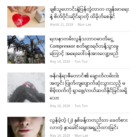
ချစ်သူဟောင်းနဲ့ပြန်တွဲတာက ကျန်းမာရေး
နဲ့ စိတ်ပိုင်းဆိုင်ရာကို ထိခိုက်စေနိုင်
Author
March 11, 2019
Wun Lae
ရတနာကမ်းလွန်သဘာဝဓာတ်ငွေ့
Compressor စက်များရပ်တန့်သွားမှု
ကြောင့် အရေးပေါ်ဝန်အားလျော့မည်
Author
May 14, 2019
Tun Tun
ဖန်ဂန်ရာဇီတောင်၏ ချောက်ကမ်းပါး
အတွင်း ပြုတ်ကျပျောက်ဆုံးသွားသည့် မ
စိမ့်ထက်ကို ရှာဖွေ/ကယ်ဆယ်နိုင်ခြင်းမရှိ
သေး
Author
May 15, 2019
Tun Tun
လွန်ခဲ့တဲ့ (၂) နှစ်ခန့်ကတည်းက ခေတ်စား
လာတဲ့ နှာခေါင်းမွေးအရှည်ထားခြင်း
Author
May 14, 2019
Wun Lae