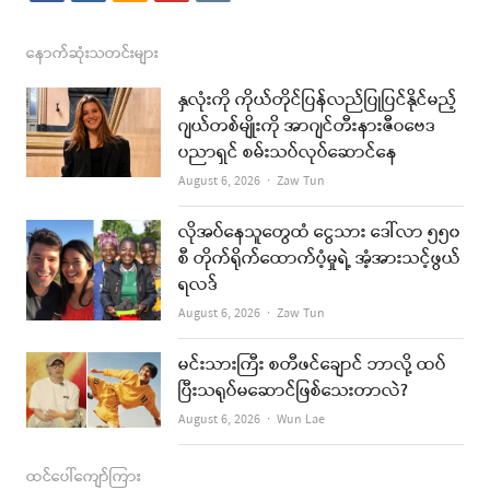
a
n
s
o
m
c
s
s
u
a
နောက်ဆုံးသတင်းများ
e
t
t
i
နှလုံးကို ကိုယ်တိုင်ပြန်လည်ပြုပြင်နိုင်မည့်
b
a
u
l
ဂျယ်တစ်မျိုးကို အာဂျင်တီးနားဇီဝဗေဒ
ပညာရှင် စမ်းသပ်လုပ်ဆောင်နေ
o
g
b
Author
August 6, 2026
Zaw Tun
o
r
e
k
a
လိုအပ်နေသူတွေထံ ငွေသား ဒေါ်လာ ၅၅၀
စီ တိုက်ရိုက်ထောက်ပံ့မှုရဲ့ အံ့အားသင့်ဖွယ်
m
ရလဒ်
Author
August 6, 2026
Zaw Tun
မင်းသားကြီး စတီဖင်ချောင် ဘာလို့ ထပ်
ပြီးသရုပ်မဆောင်ဖြစ်သေးတာလဲ?
Author
August 6, 2026
Wun Lae
ထင်ပေါ်ကျော်ကြား