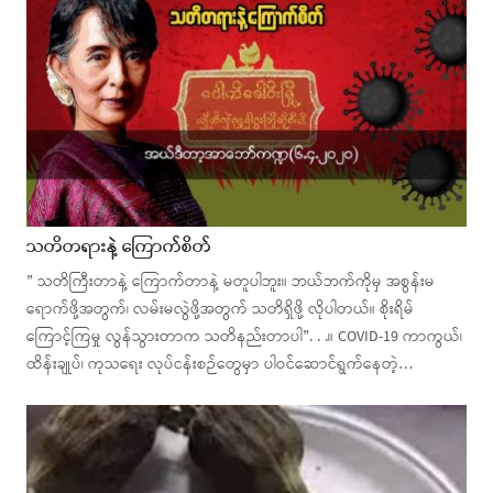
သတိတရားနဲ့ ကြောက်စိတ်
” သတိကြီးတာနဲ့ ကြောက်တာနဲ့ မတူပါဘူး။ ဘယ်ဘက်ကိုမှ အစွန်းမ
ရောက်ဖို့အတွက်၊ လမ်းမလွဲဖို့အတွက် သတိရှိဖို့ လိုပါတယ်။ စိုးရိမ်
ကြောင့်ကြမှု လွန်သွားတာက သတိနည်းတာပါ”. . .။ COVID-19 ကာကွယ်၊
ထိန်းချုပ်၊ ကုသရေး လုပ်ငန်းစဉ်တွေမှာ ပါဝင်ဆောင်ရွက်နေတဲ့…