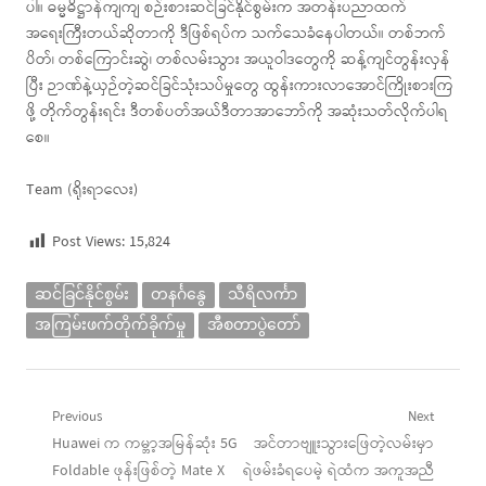
ပါ။ ဓမ္မဓိဋ္ဌာန်ကျကျ စဉ်းစားဆင်ခြင်နိုင်စွမ်းက အတန်းပညာထက်
အရေးကြီးတယ်ဆိုတာကို ဒီဖြစ်ရပ်က သက်သေခံနေပါတယ်။ တစ်ဘက်
ပိတ်၊ တစ်ကြောင်းဆွဲ၊ တစ်လမ်းသွား အယူဝါဒတွေကို ဆန့်ကျင်တွန်းလှန်
ပြီး ဉာဏ်နဲ့ယှဉ်တဲ့ဆင်ခြင်သုံးသပ်မှုတွေ ထွန်းကားလာအောင်ကြိုးစားကြ
ဖို့ တိုက်တွန်းရင်း ဒီတစ်ပတ်အယ်ဒီတာအာဘော်ကို အဆုံးသတ်လိုက်ပါရ
စေ။
Team (ရိုးရာလေး)
Post Views:
15,824
ဆင်ခြင်နိုင်စွမ်း
တနင်္ဂနွေ
သီရိလင်္ကာ
အကြမ်းဖက်တိုက်ခိုက်မှု
အီစတာပွဲတော်
Post
Previous
Next
Previous
Next
Huawei က ကမ္ဘာ့အမြန်ဆုံး 5G
အင်တာဗျူးသွားဖြေတဲ့လမ်းမှာ
navigation
post:
post:
Foldable ဖုန်းဖြစ်တဲ့ Mate X
ရဲဖမ်းခံရပေမဲ့ ရဲထံက အကူအညီ