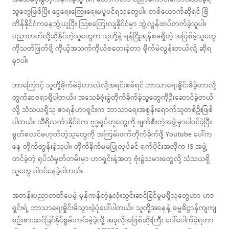
သူတွေဖြစ်ပြီး ငွေရေးကြေးရေးမပူပင်ရသူတွေပါ။ တစ်ယောက်ဆိုရင် ဗြိ
တိန်နိုင်ငံကနေဘွဲ့ယူပြီး သြစတြေးလျနိုင်ငံမှာ ဘွဲ့လွန်ထပ်တက်ခဲ့သူပါ။
ပညာတတ်လို့ဆိုနိုင်တဲ့သူတွေက သူတို့နဲ့ ရန်ငြိုးရန်စမရှိတဲ့ အပြစ်မဲ့သူတွေ
ကိုသတ်ဖြတ်ဖို့ ကိုယ့်အသက်ကိုယ်စတေးခဲ့တာ မိုက်မဲလွန်းတယ်လို့ ဆိုရ
မှာပါ။
ဘာကြောင့် သူတို့မိုက်မဲခဲ့တာလဲလို့အရင်းစစ်ရင် ဘာသာရေးမှိုင်းမိခဲ့တာလို့
တွက်ဆစရာရှိပါတယ်။ အသေခံဗုံးခွဲတိုက်ခိုက်ခဲ့သူတွေကိုဦးဆောင်ခဲ့တယ်
လို့ သံသယရှိသူ ဇာရန်ဟာရှင်းက ဘာသာရေးအစွန်းရောက်သူတစ်ဦးဖြစ်
ပါတယ်။ သီရိလင်္ကာနိုင်ငံက ဗုဒ္ဓရုပ်တုတွေကို ဖျက်စီးတဲ့အဖွဲ့မှာပါဝင်ခဲ့ပြီး
မွတ်စလင်မဟုတ်တဲ့သူတွေကို အကြမ်းဖက်တိုက်ခိုက်ဖို့ Youtube ပေါ်က
နေ တိုက်တွန်းခဲ့သူပါ။ တိုက်ခိုက်မှုမပြုလုပ်ခင် ရက်ပိုင်းအလိုက IS အဖွဲ့
တင်ခဲ့တဲ့ ရုပ်သံမှတ်တမ်းမှာ ဟာရှင်းနဲ့အတူ ဗုံးခွဲသမားတွေလို့ သံသယရှိ
သူတွေ ပါဝင်နေခဲ့ပါတယ်။
အတန်းပညာတတ်ပေမဲ့ မှန်ကန်တဲ့နှလုံးသွင်းဆင်ခြင်မှုမရှိသူတွေဟာ ဟာ
ရှင်းရဲ့ ဘာသာရေးမှိုင်းမိသွားခဲ့ပုံပေါ်ပါတယ်။ သူတို့အနေနဲ့ ဓမ္မဓိဋ္ဌာန်ကျကျ
စဉ်းစားဆင်ခြင်နိုင်စွမ်းကင်းမဲ့ခဲ့လို့ အခုလိုအဖြစ်ဆိုးကြီး ပေါ်ပေါက်ခဲ့ရတာ