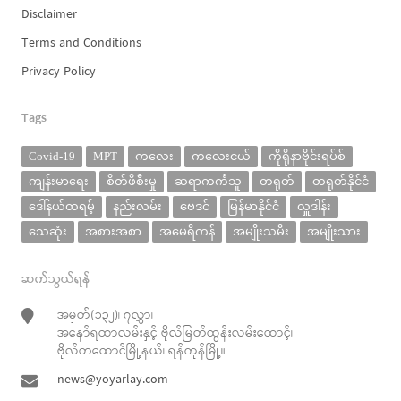
Disclaimer
Terms and Conditions
Privacy Policy
Tags
Covid-19
MPT
ကလေး
ကလေးငယ်
ကိုရိုနာဗိုင်းရပ်စ်
ကျန်းမာရေး
စိတ်ဖိစီးမှု
ဆရာကင်္ကသူ
တရုတ်
တရုတ်နိုင်ငံ
ဒေါ်နယ်ထရမ့်
နည်းလမ်း
ဗေဒင်
မြန်မာနိုင်ငံ
လှူဒါန်း
သေဆုံး
အစားအစာ
အမေရိကန်
အမျိုးသမီး
အမျိုးသား
ဆက်သွယ်ရန်
အမှတ်(၁၃၂)၊ ၇လွှာ၊
အနော်ရထာလမ်းနှင့် ဗိုလ်မြတ်ထွန်းလမ်းထောင့်၊
ဗိုလ်တထောင်မြို့နယ်၊ ရန်ကုန်မြို့။
news@yoyarlay.com