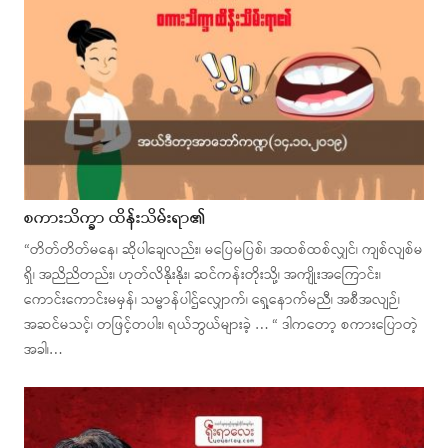
စကားသိက္ခာ ထိန်းသိမ်းရာ၏
“တိတ်တိတ်မနေ၊ ဆိုပါချေလည်း၊ မပြေမပြစ်၊ အထစ်ထစ်လျှင်၊ ကျစ်လျစ်မ
ရှိ၊ အညိညိတည်း၊ ဟုတ်လိနိုးနိုး၊ ဆင်ကန်းတိုးသို့၊ အကျိုးအကြောင်း၊
ကောင်းကောင်းမမှန်၊ သမ္ဗာန်ပါဌ်လျှောက်၊ ရှေ့နောက်မညီ၊ အစီအလျဉ်၊
အဆင်မသင့်၊ တဖြင့်တပါး၊ ရယ်ဘွယ်များခဲ့ … “ ဒါကတော့ စကားပြောတဲ့
အခါ၊…