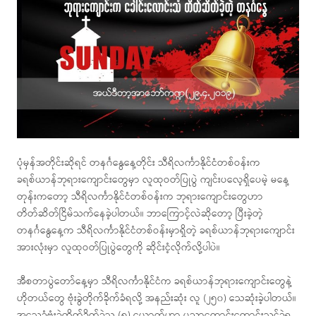
ပုံမှန်အတိုင်းဆိုရင် တနင်္ဂနွေနေ့တိုင်း သီရိလင်္ကာနိုင်ငံတစ်ဝန်းက
ခရစ်ယာန်ဘုရားကျောင်းတွေမှာ လူထုဝတ်ပြုပွဲ ကျင်းပလေ့ရှိပေမဲ့ မနေ့
တုန်းကတော့ သီရိလင်္ကာနိုင်ငံတစ်ဝန်းက ဘုရားကျောင်းတွေဟာ
တိတ်ဆိတ်ငြိမ်သက်နေခဲ့ပါတယ်။
ဘာကြောင့်လဲဆိုတော့ ပြီးခဲ့တဲ့
တနင်္ဂနွေနေ့က သီရိလင်္ကာနိုင်ငံတစ်ဝန်းမှာရှိတဲ့ ခရစ်ယာန်ဘုရားကျောင်း
အားလုံးမှာ လူထုဝတ်ပြုပွဲတွေကို ဆိုင်းငံ့လိုက်လို့ပါပဲ။
အီစတာပွဲတော်နေ့မှာ သီရိလင်္ကာနိုင်ငံက ခရစ်ယာန်ဘုရားကျောင်းတွေနဲ့
ဟိုတယ်တွေ ဗုံးခွဲတိုက်ခိုက်ခံရလို့ အနည်းဆုံး လူ (၂၅၀) သေဆုံးခဲ့ပါတယ်။
အသေခံဗုံးခွဲတိုက်ခိုက်ခဲ့သူ (၈) ယောက်ဟာ ပညာကောင်းကောင်းသင်ခဲ့ရ