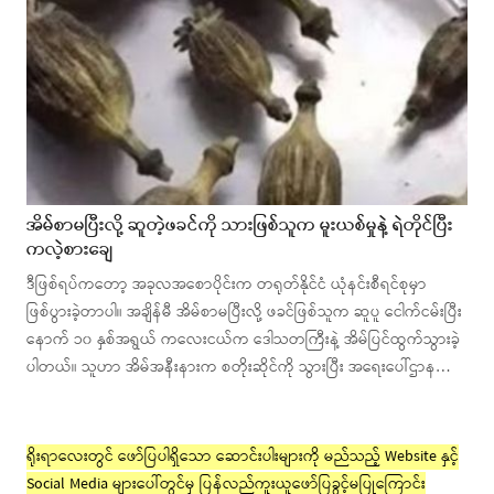
အိမ်စာမပြီးလို့ ဆူတဲ့ဖခင်ကို သားဖြစ်သူက မူးယစ်မှုနဲ့ ရဲတိုင်ပြီး
ကလဲ့စားချေ
ဒီဖြစ်ရပ်ကတော့ အခုလအစောပိုင်းက တရုတ်နိုင်ငံ ယုံနင်းစီရင်စုမှာ
ဖြစ်ပွားခဲ့တာပါ။ အချိန်မီ အိမ်စာမပြီးလို့ ဖခင်ဖြစ်သူက ဆူပူ ငေါက်ငမ်းပြီး
နောက် ၁၀ နှစ်အရွယ် ကလေးငယ်က ဒေါသတကြီးနဲ့ အိမ်ပြင်ထွက်သွားခဲ့
ပါတယ်။ သူဟာ အိမ်အနီးနားက စတိုးဆိုင်ကို သွားပြီး အရေးပေါ်ဌာန…
ရိုးရာလေးတွင် ဖော်ပြပါရှိသော ဆောင်းပါးများကို မည်သည့် Website နှင့်
Social Media များပေါ်တွင်မှ ပြန်လည်ကူးယူဖော်ပြခွင့်မပြုကြောင်း