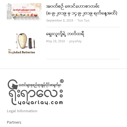
အပတ်စဉ် ဗေဒင်ဟောစာတမ်း
(၈-၉-၂၀၁၉ မှ ၁၄-၉-၂၀၁၉ ရက်နေ့အထိ)
Author
September 8, 2019
Tun Tun
ရှေးလူတို့ရဲ့ ဘက်ထရီ
Author
May 18, 2018
yoyarlay
Legal Information
Partners