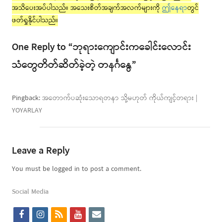
အသိပေးအပ်ပါသည်။ အသေးစိတ်အချက်အလက်များကို
ဤနေရာ
တွင်
ဖတ်ရှုနိုင်ပါသည်။
One Reply to “ဘုရားကျောင်းကခေါင်းလောင်း
သံတွေတိတ်ဆိတ်ခဲ့တဲ့ တနင်္ဂနွေ”
Pingback:
အတောက်ပဆုံးသောရတနာ သို့မဟုတ် ကိုယ်ကျင့်တရား |
YOYARLAY
Leave a Reply
You must be logged in to post a comment.
Social Media
f
i
r
y
e