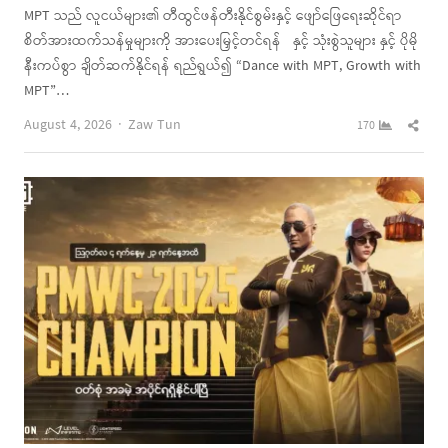
MPT သည် လူငယ်များ၏ တီထွင်ဖန်တီးနိုင်စွမ်းနှင့် ဖျော်ဖြေရေးဆိုင်ရာ
စိတ်အားထက်သန်မှုများကို အားပေးမြှင့်တင်ရန် နှင့် သုံးစွဲသူများ နှင့် ပိုမို
နီးကပ်စွာ ချိတ်ဆက်နိုင်ရန် ရည်ရွယ်၍ “Dance with MPT, Growth with
MPT”…
Author
Shar
August 4, 2026
Zaw Tun
170
this
post