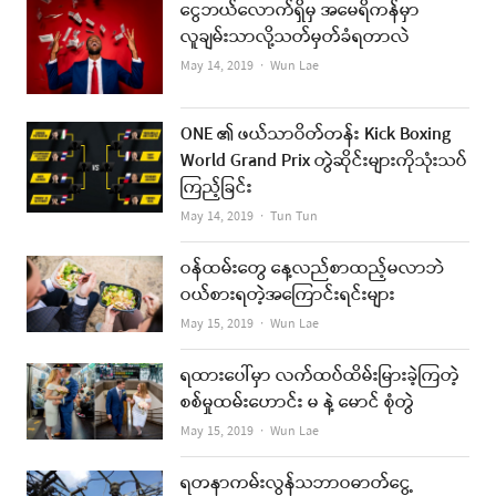
ငွေဘယ်လောက်ရှိမှ အမေရိကန်မှာ
လူချမ်းသာလို့သတ်မှတ်ခံရတာလဲ
Author
May 14, 2019
Wun Lae
ONE ၏ ဖယ်သာဝိတ်တန်း Kick Boxing
World Grand Prix တွဲဆိုင်းများကိုသုံးသပ်
ကြည့်ခြင်း
Author
May 14, 2019
Tun Tun
ဝန်ထမ်းတွေ နေ့လည်စာထည့်မလာဘဲ
ဝယ်စားရတဲ့အကြောင်းရင်းများ
Author
May 15, 2019
Wun Lae
ရထားပေါ်မှာ လက်ထပ်ထိမ်းမြားခဲ့ကြတဲ့
စစ်မှုထမ်းဟောင်း မ နဲ့ မောင် စုံတွဲ
Author
May 15, 2019
Wun Lae
ရတနာကမ်းလွန်သဘာဝဓာတ်ငွေ့