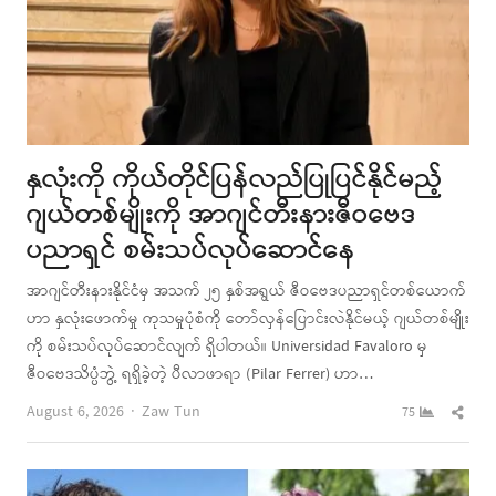
နှလုံးကို ကိုယ်တိုင်ပြန်လည်ပြုပြင်နိုင်မည့်
ဂျယ်တစ်မျိုးကို အာဂျင်တီးနားဇီဝဗေဒ
ပညာရှင် စမ်းသပ်လုပ်ဆောင်နေ
အာဂျင်တီးနားနိုင်ငံမှ အသက် ၂၅ နှစ်အရွယ် ဇီဝဗေဒပညာရှင်တစ်ယောက်
ဟာ နှလုံးဖောက်မှု ကုသမှုပုံစံကို တော်လှန်ပြောင်းလဲနိုင်မယ့် ဂျယ်တစ်မျိုး
ကို စမ်းသပ်လုပ်ဆောင်လျက် ရှိပါတယ်။ Universidad Favaloro မှ
ဇီဝဗေဒသိပ္ပံဘွဲ့ ရရှိခဲ့တဲ့ ပီလာဖာရာ (Pilar Ferrer) ဟာ…
Author
Shar
August 6, 2026
Zaw Tun
75
this
post