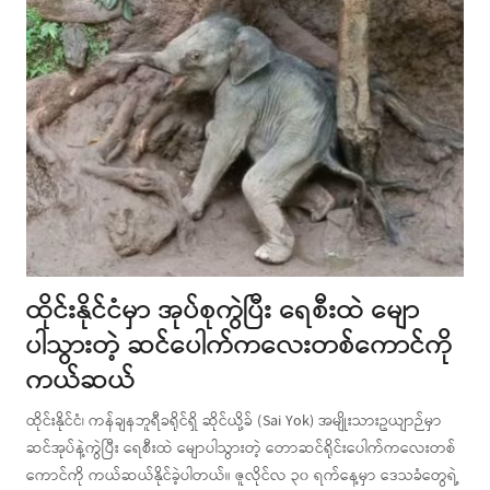
ထိုင်းနိုင်ငံမှာ အုပ်စုကွဲပြီး ရေစီးထဲ မျော
ပါသွားတဲ့ ဆင်ပေါက်ကလေးတစ်ကောင်ကို
ကယ်ဆယ်
ထိုင်းနိုင်ငံ၊ ကန်ချနဘူရီခရိုင်ရှိ ဆိုင်ယို့ခ် (Sai Yok) အမျိုးသားဥယျာဉ်မှာ
ဆင်အုပ်နဲ့ကွဲပြီး ရေစီးထဲ မျောပါသွားတဲ့ တောဆင်ရိုင်းပေါက်ကလေးတစ်
ကောင်ကို ကယ်ဆယ်နိုင်ခဲ့ပါတယ်။ ဇူလိုင်လ ၃၀ ရက်နေ့မှာ ဒေသခံတွေရဲ့