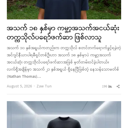
အသက် ၁၈ နှစ်မှာ ကမ္ဘာ့အသက်အငယ်ဆုံး
တက္ကသိုလ်ပရော်ဖက်ဆာ ဖြစ်လာသူ
အသက် ၁၀ နှစ်အရွယ်ကတည်းက တက္ကသိုလ် စတင်တက်ရောက်ခွင့်ရခဲ့တဲ့
အင်ဂျင်နီယာပါရမီရှင်တစ်ဦးဟာ အသက် ၁၈ နှစ်မှာပဲ ကမ္ဘာ့အသက်
အငယ်ဆုံး တက္ကသိုလ်ပရော်ဖက်ဆာအဖြစ် မှတ်တမ်းဝင်ခဲ့ပါတယ်။
လက်ရှိအချိန်မှာ အသက် ၂၁ နှစ်အရွယ် ရှိနေပြီဖြစ်တဲ့ နေသန်သောမတ်စ်
(Nathan Thomas)…
Author
Shar
August 5, 2026
Zaw Tun
196
this
post