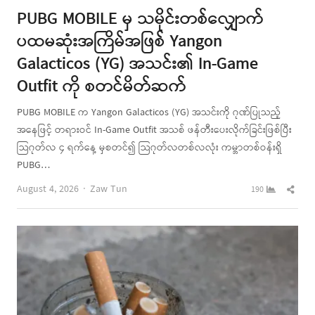
PUBG MOBILE မှ သမိုင်းတစ်လျှောက်
ပထမဆုံးအကြိမ်အဖြစ် Yangon
Galacticos (YG) အသင်း၏ In-Game
Outfit ကို စတင်မိတ်ဆက်
PUBG MOBILE က Yangon Galacticos (YG) အသင်းကို ဂုဏ်ပြုသည့်
အနေဖြင့် တရားဝင် In-Game Outfit အသစ် ဖန်တီးပေးလိုက်ခြင်းဖြစ်ပြီး
သြဂုတ်လ ၄ ရက်နေ့ မှစတင်၍ သြဂုတ်လတစ်လလုံး ကမ္ဘာတစ်ဝန်းရှိ
PUBG…
Author
Shar
August 4, 2026
Zaw Tun
190
this
post