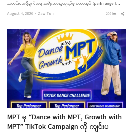
သတင်းပေးပို့ချက်အရ အမျိုးသားဥယျာဉ်မှ တောအုပ် (park ranger)…
Author
Shar
August 4, 2026
Zaw Tun
202
this
post
MPT မှ “Dance with MPT, Growth with
MPT” TikTok Campaign ကို ကျင်းပ