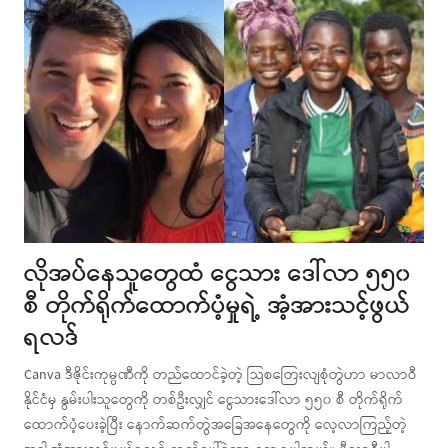
လိုအပ်နေသူတွေထံ ငွေသား ဒေါ်လာ ၅၅၀
စီ တိုက်ရိုက်ထောက်ပံ့မှုရဲ့ အံ့အားသင့်ဖွယ်
ရလဒ်
Canva ဒီဇိုင်းကုမ္ပဏီကို တည်ထောင်ခဲ့တဲ့ သြစတြေးလျစုံတွဲဟာ မာလာဝီ
နိုင်ငံမှ နွမ်းပါးသူတွေကို တစ်ဦးလျှင် ငွေသားဒေါ်လာ ၅၅၀ စီ တိုက်ရိုက်
ထောက်ပံ့ပေးခဲ့ပြီး နောက်ဆက်တွဲအခြေအနေတွေကို လေ့လာကြည့်တဲ့