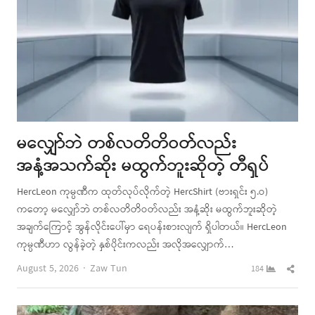
မလျှော်ဘဲ တစ်လတိတိဝတ်လည်း
အနံ့အသက်ဆိုး မထွက်ဘူးဆိုတဲ့ တီရှပ်
HercLeon ကုမ္ပဏီက ထုတ်လုပ်လိုက်တဲ့ HercShirt (ဗားရှင်း ၅.ဝ)
ကတော့ မလျှော်ဘဲ တစ်လတိတိဝတ်လည်း အနံ့ဆိုး မထွက်ဘူးဆိုတဲ့
အချက်ကြောင့် အွန်လိုင်းပေါ်မှာ ရေပန်းစားလျက် ရှိပါတယ်။ HercLeon
ကုမ္ပဏီဟာ လွန်ခဲ့တဲ့ နှစ်ပိုင်းကလည်း အလိုအလျှောက်…
Author
Shar
August 5, 2026
Zaw Tun
184
this
post