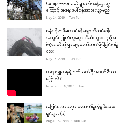
Compressor စက်များရပ်တန့်သွားမှု
ကြောင့် အရေးပေါ်ဝန်အားလျော့မည်
Author
May 14, 2019
Tun Tun
ဖန်ဂန်ရာဇီတောင်၏ ချောက်ကမ်းပါး
အတွင်း ပြုတ်ကျပျောက်ဆုံးသွားသည့် မ
စိမ့်ထက်ကို ရှာဖွေ/ကယ်ဆယ်နိုင်ခြင်းမရှိ
သေး
Author
May 15, 2019
Tun Tun
တရားမျှတမှုနဲ့ ပတ်သက်ပြီး ဇာဏ်ခီဘာ
ပြောလဲ?
Author
November 18, 2019
Tun Tun
အပြင်လောကမှာ တကယ်ရှိတဲ့စွမ်းအား
ရှင်များ (၁)
Author
August 23, 2019
Wun Lae