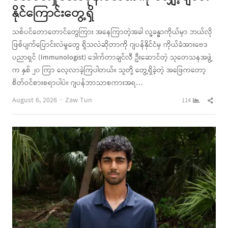
နိုင်ကြောင်းတွေ့ရှိ
သစ်ပင်တောတောင်တွေကြား အနေကြာတဲ့အခါ လူ့ခန္ဓာကိုယ်မှာ ဘယ်လို
ဖြစ်ပျက်ပြောင်းလဲမှုတွေ ရှိသလဲဆိုတာကို ဂျပန်နိုင်ငံမှ ကိုယ်ခံအားဗေဒ
ပညာရှင် (Immunologist) ဒေါက်တာချင်လီ ဦးဆောင်တဲ့ သုတေသနအဖွဲ့
က နှစ် ၂၀ ကြာ လေ့လာခဲ့ကြပါတယ်။ သူတို့ တွေ့ရှိခဲ့တဲ့ အဖြေကတော့
စိတ်ဝင်စားစရာပါပဲ။ ဂျပန်ဘာသာစကားအရ…
Author
Shar
August 6, 2026
Zaw Tun
114
this
post