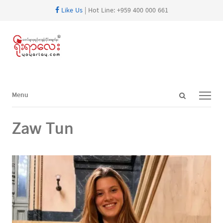
Like Us
| Hot Line: +959 400 000 661
Open
Menu
Menu
search
panel
Zaw Tun