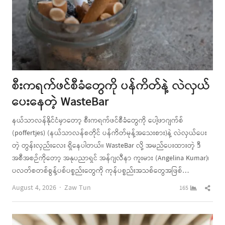
စီးကရက်ဖင်စီခံတွေကို ပန်ကိတ်နဲ့ လဲလှယ်
ပေးနေတဲ့ WasteBar
နယ်သာလန်နိုင်ငံမှာတော့ စီးကရက်ဖင်စီခံတွေကို ပေါ့ဖာဂျက်စ်
(poffertjes) (နယ်သာလန်စတိုင် ပန်ကိတ်မုန့်အသေးစား)နဲ့ လဲလှယ်ပေး
တဲ့ တွန်းလှည်းလေး ရှိနေပါတယ်။ WasteBar လို့ အမည်ပေးထားတဲ့ ဒီ
အစီအစဉ်ကိုတော့ အနုပညာရှင် အန်ဂျလီနာ ကူးမား (Angelina Kumar)၊
ပလတ်စတစ်စွန့်ပစ်ပစ္စည်းတွေကို ကုန်ပစ္စည်းအသစ်တွေအဖြစ်…
Author
Shar
August 4, 2026
Zaw Tun
165
this
post