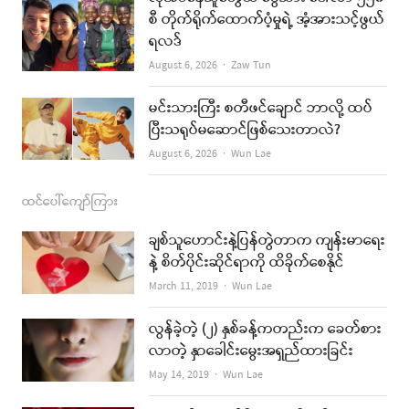
စီ တိုက်ရိုက်ထောက်ပံ့မှုရဲ့ အံ့အားသင့်ဖွယ်
m
ရလဒ်
Author
August 6, 2026
Zaw Tun
မင်းသားကြီး စတီဖင်ချောင် ဘာလို့ ထပ်
ပြီးသရုပ်မဆောင်ဖြစ်သေးတာလဲ?
Author
August 6, 2026
Wun Lae
ထင်ပေါ်ကျော်ကြား
ချစ်သူဟောင်းနဲ့ပြန်တွဲတာက ကျန်းမာရေး
နဲ့ စိတ်ပိုင်းဆိုင်ရာကို ထိခိုက်စေနိုင်
Author
March 11, 2019
Wun Lae
လွန်ခဲ့တဲ့ (၂) နှစ်ခန့်ကတည်းက ခေတ်စား
လာတဲ့ နှာခေါင်းမွေးအရှည်ထားခြင်း
Author
May 14, 2019
Wun Lae