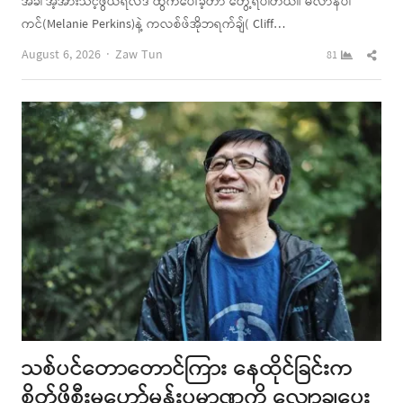
အခါ အံ့အားသင့်ဖွယ်ရလဒ် ထွက်ပေါ်ခဲ့တာ တွေ့ရပါတယ်။ မီလာနီပါ
ကင်(Melanie Perkins)နဲ့ ကလစ်ဖ်အိုဘရက်ချ်( Cliff…
Author
Shar
August 6, 2026
Zaw Tun
81
this
post
သစ်ပင်တောတောင်ကြား နေထိုင်ခြင်းက
စိတ်ဖိစီးမှုဟော်မုန်းပမာဏကို လျှော့ချပေး