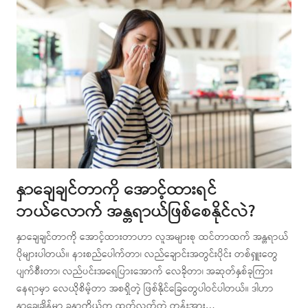
နှာချေချင်တာကို အောင့်ထားရင်
ဘယ်လောက် အန္တရာယ်ဖြစ်စေနိုင်လဲ?
နှာချေချင်တာကို အောင့်ထားတာဟာ လူအများစု ထင်တာထက် အန္တရာယ်
ပိုများပါတယ်။ နားစည်ပေါက်တာ၊ လည်ချောင်းအတွင်းပိုင်း တစ်ရှူးတွေ
ပျက်စီးတာ၊ လည်ပင်းအရေပြားအောက် လေခိုတာ၊ အဆုတ်နှစ်ခုကြား
နေရာမှာ လေယိုစိမ့်တာ အစရှိတဲ့ ဖြစ်နိုင်ခြေတွေပါဝင်ပါတယ်။ ဒါဟာ
နှာချေချိန်မှာ ခန္ဓာကိုယ်က ထုတ်လွှတ်တဲ့ တွန်းအား…