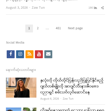
Author
Shar
August 3, 2026
Zaw Tun
190
this
post
Posts
1
2
…
481
Next page
Page
Page
Page
pagination
Social Media
f
i
r
y
e
a
n
s
o
m
c
s
s
u
a
နောက်ဆုံးသတင်းများ
e
t
t
i
နှလုံးကို ကိုယ်တိုင်ပြန်လည်ပြုပြင်နိုင်မည့်
b
a
u
l
ဂျယ်တစ်မျိုးကို အာဂျင်တီးနားဇီဝဗေဒ
ပညာရှင် စမ်းသပ်လုပ်ဆောင်နေ
o
g
b
Author
August 6, 2026
Zaw Tun
o
r
e
k
a
လိုအပ်နေသူတွေထံ ငွေသား ဒေါ်လာ ၅၅၀