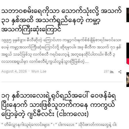
သဘာဝစမ်းရေကိုသာ သောက်သုံးလို့ အသက်
၃၁ နှစ်အထိ အသက်ရှည်နေတဲ့ ကမ္ဘာ့
အသက်ကြီးဆုံးကြောင်
၁၉၉၅ ခုနှစ်ဖွား မီလီဆိုတဲ့ ကြောင်ဟာ ကမ္ဘာ့ဂင်းနက်စ်စံချိန်စာရင်းမဝင်သေး
ပေမဲ့ ကမ္ဘာ့အသက်ကြီးဆုံးကြောင်လို့ ဆိုရမှာပါ။ အခု မီလီက အသက် ၇၁ နှစ်
အရွယ် သခင်ဖြစ်သူ လက်စလီ ဂရင်းဟော့နဲ့ အတူနေထိုင်ပါတယ်။ မီလီ ၃
လသားအရွယ်မှာ လက်စလီရဲ့ကွယ်လွန်သွားပြီဖြစ်တဲ့…
Author
Sha
August 4, 2026
Wun Lae
157
this
pos
၁၇ နှစ်သားလေးရဲ့ရုပ်ရည်အပေါ် ဝေဖန်ခံရ
ပြီးနောက် သားဖြစ်သူဘက်ကနေ ကာကွယ်
ပြောခဲ့တဲ့ ဂျင်မီလင်း (ငါးကလေး)
“ တိမ်လွှာနဂါးသူရဲကောင်းများ ” ၊ “ ငါးကလေး ” သိုင်းဇာတ်ကားတွေနဲ့ ငါး