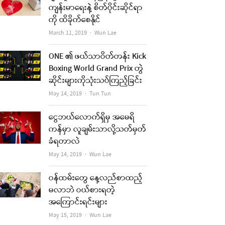
ကျန်းမာရေးနဲ့ စိတ်ပိုင်းဆိုင်ရာ
t
ကို ထိခိုက်စေနိုင်
Author
March 11, 2019
Wun Lae
ONE ၏ ဖယ်သာဝိတ်တန်း Kick
Boxing World Grand Prix တွဲ
ဆိုင်းများကိုသုံးသပ်ကြည့်ခြင်း
Author
May 14, 2019
Tun Tun
ငွေဘယ်လောက်ရှိမှ အမေရိ
re
ကန်မှာ လူချမ်းသာလို့သတ်မှတ်
t
ခံရတာလဲ
Author
May 14, 2019
Wun Lae
ဝန်ထမ်းတွေ နေ့လည်စာထည့်
မလာဘဲ ဝယ်စားရတဲ့
အကြောင်းရင်းများ
Author
May 15, 2019
Wun Lae