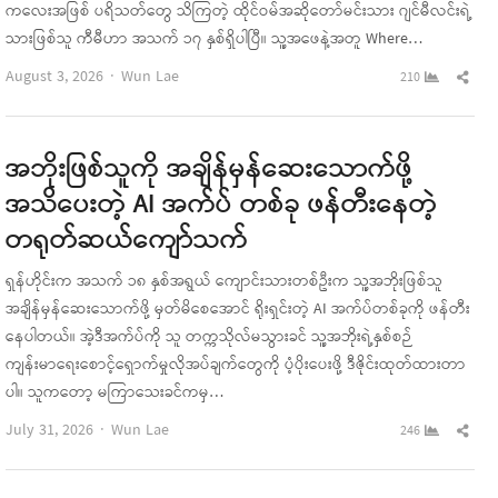
ကလေးအဖြစ် ပရိသတ်တွေ သိကြတဲ့ ထိုင်ဝမ်အဆိုတော်မင်းသား ဂျင်မီလင်းရဲ့
သားဖြစ်သူ ကီမီဟာ အသက် ၁၇ နှစ်ရှိပါပြီ။ သူ့အဖေနဲ့အတူ Where…
Author
Sha
August 3, 2026
Wun Lae
210
this
pos
အဘိုးဖြစ်သူကို အချိန်မှန်ဆေးသောက်ဖို့
အသိပေးတဲ့ AI အက်ပ် တစ်ခု ဖန်တီးနေတဲ့
တရုတ်ဆယ်ကျော်သက်
ရှန်ဟိုင်းက အသက် ၁၈ နှစ်အရွယ် ကျောင်းသားတစ်ဦးက သူ့အဘိုးဖြစ်သူ
အချိန်မှန်ဆေးသောက်ဖို့ မှတ်မိစေအောင် ရိုးရှင်းတဲ့ AI အက်ပ်တစ်ခုကို ဖန်တီး
နေပါတယ်။ အဲ့ဒီအက်ပ်ကို သူ တက္ကသိုလ်မသွားခင် သူ့အဘိုးရဲ့နှစ်စဉ်
ကျန်းမာရေးစောင့်ရှောက်မှုလိုအပ်ချက်တွေကို ပံ့ပိုးပေးဖို့ ဒီဇိုင်းထုတ်ထားတာ
ပါ။ သူကတော့ မကြာသေးခင်ကမှ…
Author
Sha
July 31, 2026
Wun Lae
246
this
pos