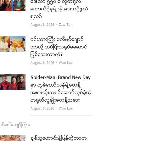
b
a
u
l
ဒေါ်လာ ၅၅၀ စီ တိုက်ရိုက်
ထောက်ပံ့မှုရဲ့ အံ့အားသင့်ဖွယ်
o
g
b
ရလဒ်
o
r
e
Author
August 6, 2026
Zaw Tun
re
k
a
t
မင်းသားကြီး စတီဖင်ချောင်
m
ဘာလို့ ထပ်ပြီးသရုပ်မဆောင်
ဖြစ်သေးတာလဲ?
Author
August 6, 2026
Wun Lae
Spider-Man: Brand New Day
မှာ တွမ်ဟော်လန်ရဲ့စတန့်
အစားထိုးသရုပ်ဆောင်လုပ်ခဲ့တဲ့
တရုတ်လူမျိုးစတန့်သမား
Author
August 6, 2026
Wun Lae
င်ပေါ်ကျော်ကြား
re
ချစ်သူဟောင်းနဲ့ပြန်တွဲတာက