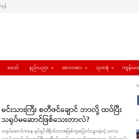
ရန်
ဗေဒင်
နည်းပညာ
အားကစား
သုတစုံ
ကျန်းမာ
S
မင်းသားကြီး စတီဖင်ချောင် ဘာလို့ ထပ်ပြီး
သရုပ်မဆောင်ဖြစ်သေးတာလဲ?
န
သရုပ်ဆောင်ကနေ ရုပ်ရှင်ဒါရိုက်တာအဖြစ်ကူးပြောင်းသွားခဲ့တဲ့ ဟာသ