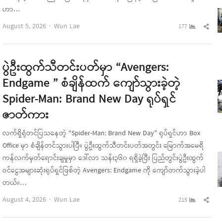
ဟာ…
Author
Sha
August 5, 2026
Wun Lae
177
this
pos
ပွဲဦးထွက်သီတင်းပတ်မှာ “Avengers:
Endgame ” စံချိန်ထက် ကျော်သွားခဲ့တဲ့
Spider-Man: Brand New Day ရုပ်ရှင်
ဇာတ်ကား
လက်ရှိရုံတင်ပြသနေတဲ့ “Spider-Man: Brand New Day” ရုပ်ရှင်ဟာ Box
Office မှာ စံချိန်တင်သွားပါပြီ။ ပွဲဦးထွက်သီတင်းပတ်အတွင်း မြောက်အမေရိ
ကန်လက်မှတ်ရောင်းချမှုမှာ ဒေါ်လာ သန်း၃၆၀ ရရှိခဲ့ပြီး ပြည်တွင်းပွဲဦးထွက်
ဝင်ငွေအများဆုံးရုပ်ရှင်ဖြစ်တဲ့ Avengers: Endgame ကို ကျော်တက်သွားခဲ့ပါ
တယ်။…
Author
Sha
August 4, 2026
Wun Lae
215
this
pos