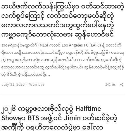
ဘယ်ဖက်လက်သန်းကြွယ်မှာ ဝတ်ဆင်ထားတဲ့
လက်စွပ်ကြောင့် လက်ထပ်တော့မယ်ဆိုတဲ့
ကောလဟာလသတင်းတွေထွက်ပေါ်နေတဲ့
ကမ္ဘာကျော်ဘောလုံးသမား ဆွန်ဟောင်မင်
အမေရိကန်မေဂျာလိဂ် (MLS) ကလပ် Los Angeles FC (LAFC) နဲ့ တောင်ကို
ရီးယား အမျိုးသားဘောလုံးအသင်းတို့မှာ ရှေ့တန်းတိုက်စစ်မှူးအဖြစ် ကစားနေ
တဲ့ ကမ္ဘာကျော်ဘောလုံးသမား ဆွန်ဟောင်မင်ဟာ လက်ထပ်တော့မယ်ဆိုတဲ့
ကောလဟာလသတင်းတွေ ထွက်ပေါ်လို့နေပါတယ်။ ဆွန်ဟောင်မင်နဲ့တွေ့ဆုံခဲ့
တဲ့ ဗီဒီယိုကို ပရိသတ်တစ်ဦး…
Author
Sha
July 31, 2026
Wun Lae
242
this
pos
၂၀၂၆ ကမ္ဘာ့ဖလားဗိုလ်လုပွဲ Halftime
Showမှာ BTS အဖွဲ့ဝင် Jimin ဝတ်ဆင်ခဲ့တဲ့
အင်္ကျီကို ပရဟိတလေလံပွဲမှာ ဒေါ်လာ