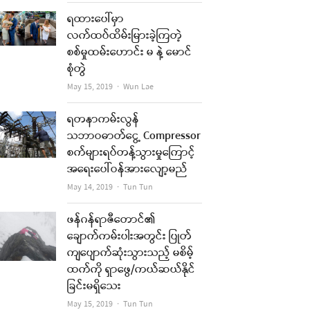
ရထားပေါ်မှာ
လက်ထပ်ထိမ်းမြားခဲ့ကြတဲ့
re
စစ်မှုထမ်းဟောင်း မ နဲ့ မောင်
t
စုံတွဲ
Author
May 15, 2019
Wun Lae
ရတနာကမ်းလွန်
သဘာဝဓာတ်ငွေ့ Compressor
စက်များရပ်တန့်သွားမှုကြောင့်
အရေးပေါ်ဝန်အားလျော့မည်
Author
May 14, 2019
Tun Tun
ဖန်ဂန်ရာဇီတောင်၏
ချောက်ကမ်းပါးအတွင်း ပြုတ်
ကျပျောက်ဆုံးသွားသည့် မစိမ့်
ထက်ကို ရှာဖွေ/ကယ်ဆယ်နိုင်
re
ခြင်းမရှိသေး
Author
May 15, 2019
Tun Tun
t