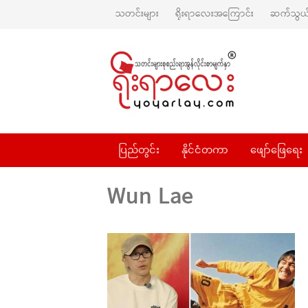
သတင်းများ
ရိုးရာလေးအကြောင်း
ဆက်သွယ်
ပြည်တွင်း
နိုင်ငံတကာ
ဖျော်ဖြေရေး
Wun Lae