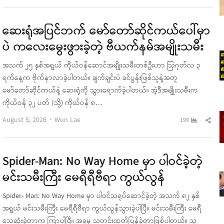
pos
ဆေးရုံအပြင်ဘက် မော်တော်ဆိုင်ကယ်ပေါ်မှာ
ပဲ ကလေးမွေးဖွားခဲ့တဲ့ ဗီယက်နမ်အမျိုးသမီး
အသက် ၂၅ နှစ်အရွယ် ကိုယ်ဝန်ဆောင်အမျိုးသမီးတစ်ဦးဟာ ဩဂုတ်လ ၃
ရက်နေ့က ဗိုက်နာလာခဲ့ပါတယ်။ ချက်ချင်းပဲ ခင်ပွန်းဖြစ်သူနဲ့အတူ
မော်တော်ဆိုင်ကယ်နဲ့ ဆေးရုံကို သွားရောက်ခဲ့ပါတယ်။ အဲ့ဒီအမျိုးသမီးက
ကိုယ်ဝန် ၃၂ ပတ် (သို့) ကိုယ်ဝန် ၈…
Author
Sha
August 5, 2026
Wun Lae
199
this
pos
Spider-Man: No Way Home မှာ ပါဝင်ခဲ့တဲ့
မင်းသမီးကြီး မေရီရီဗီရာ ကွယ်လွန်
Spider- Man: No Way Home မှာ ပါဝင်သရုပ်ဆောင်ခဲ့တဲ့ အသက် ၈၂ နှစ်
အရွယ် မင်းသမီးကြီး မေရီရီဗီရာ ကွယ်လွန်သွားခဲ့ပါပြီ။ မင်းသမီးကြီး မေရီ
သေဆုံးခဲ့တာက ကြာပါပြီ။ အခုမှ သတင်းထုတ်ပြန်ခဲ့တာဖြစ်ပါတယ်။ သူ