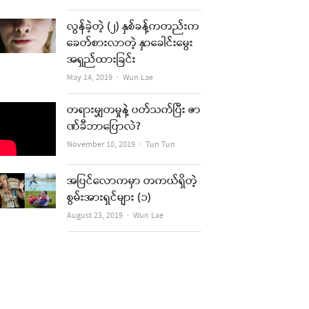
လွန်ခဲ့တဲ့ (၂) နှစ်ခန့်ကတည်းက
ခေတ်စားလာတဲ့ နှာခေါင်းမွေး
အရှည်ထားခြင်း
Author
May 14, 2019
Wun Lae
တရားမျှတမှုနဲ့ ပတ်သက်ပြီး ဇာ
ဏ်ခီဘာပြောလဲ?
Author
November 18, 2019
Tun Tun
re
အပြင်လောကမှာ တကယ်ရှိတဲ့
စွမ်းအားရှင်များ (၁)
t
Author
August 23, 2019
Wun Lae