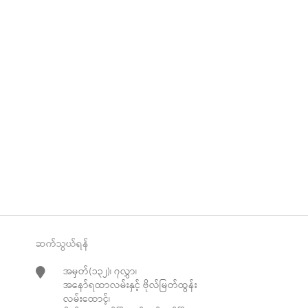
re
t
ဆက်သွယ်ရန်
အမှတ်(၁၃၂)၊ ၇လွှာ၊
အနော်ရထာလမ်းနှင့် ဗိုလ်မြတ်ထွန်း
လမ်းထောင့်၊