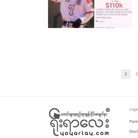
Posts
1
2
Page
pagination
Lega
Part
Disc