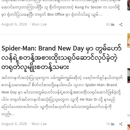
သရုပ်ဆောင်မင်းသားကြီး စတီဖင်ချောင်ဟာ ဇာတ်ကားတွေမှာ ပါဝင်သရုပ်မ
ဆောင်တော့တာကြာပါပြီ။ သူ ရိုက်ကူးထားတဲ့ Kung Fu Soccer က လက်ရှိ
မှာ ရုံတင်ပြသနေပြီး တရုတ် Box Office မှာ ရုံတင်ဝင်ငွေ ယွမ်…
Author
Sha
August 6, 2026
Wun Lae
83
this
pos
Spider-Man: Brand New Day မှာ တွမ်ဟော်
လန်ရဲ့စတန့်အစားထိုးသရုပ်ဆောင်လုပ်ခဲ့တဲ့
တရုတ်လူမျိုးစတန့်သမား
အင်တာနက်အသုံးပြုသူတွေက ဝမ်ကျွမ်းကျွမ်းဆိုတဲ့ ပရော်ဖက်ရှင်နယ်တရုတ်
စတန့်သမားအပေါ် စိတ်ဝင်စားလို့နေပါတယ်။ သူဟာ Spider-Man: Brand
New Day မှာ မင်းသားတွမ်ဟော်လန်ရဲ့စတန့်အစားထိုးသရုပ်ဆောင်ဖြစ်ခဲ့လို့
ပါပဲ။ တရုတ်အင်တာနက်အသုံးပြုသူတွေက သူ့ကို He Nan Di လို့ နာမည်
ပြောင်ပေးထားပါတယ်။ သူ့ကိုတင်မဟုတ်ဘဲ မင်းသားတွမ်ဟော်လန်ကို
လည်း…
ထ
Author
Sha
August 6, 2026
Wun Lae
74
this