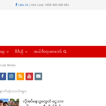
Like Us
| Hot Line: +959 400 000 661
Open
ရေး
ဗီဒီယို
အယ်ဒီတာ့အာဘော်
search
panel
ocial Media
f
i
r
y
e
a
n
s
o
m
c
s
s
u
a
ောက်ဆုံးသတင်းများ
e
t
t
i
လိုအပ်နေသူတွေထံ ငွေသား