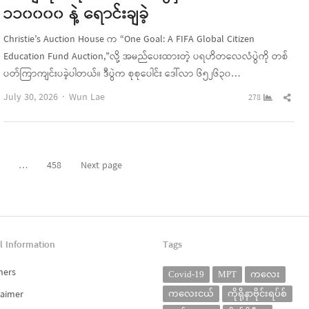
၁၁၀၀၀၀ နဲ့ ရောင်းချခဲ့
Christie’s Auction House က “One Goal: A FIFA Global Citizen
Education Fund Auction,”လို့ အမည်ပေးထားတဲ့ ပရဟိတလေလံပွဲကို တစ်
ပတ်ကြာကျင်းပခဲ့ပါတယ်။ ဒီပွဲက စုစုပေါင်း ဒေါ်လာ ၆၅၂၆၃၀…
Author
Sha
July 30, 2026
Wun Lae
278
this
pos
…
458
Next page
Page
Page
l Information
Tags
ners
Covid-19
MPT
ကလေး
laimer
ကလေးငယ်
ကိုရိုနာဗိုင်းရပ်စ်