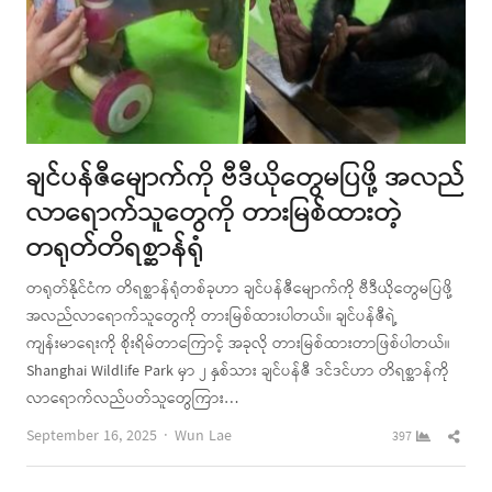
ချင်ပန်ဇီမျောက်ကို ဗီဒီယိုတွေမပြဖို့ အလည်
လာရောက်သူတွေကို တားမြစ်ထားတဲ့
တရုတ်တိရစ္ဆာန်ရုံ
တရုတ်နိုင်ငံက တိရစ္ဆာန်ရုံတစ်ခုဟာ ချင်ပန်ဇီမျောက်ကို ဗီဒီယိုတွေမပြဖို့
အလည်လာရောက်သူတွေကို တားမြစ်ထားပါတယ်။ ချင်ပန်ဇီရဲ့
ကျန်းမာရေးကို စိုးရိမ်တာကြောင့် အခုလို တားမြစ်ထားတာဖြစ်ပါတယ်။
Shanghai Wildlife Park မှာ ၂ နှစ်သား ချင်ပန်ဇီ ဒင်ဒင်ဟာ တိရစ္ဆာန်ကို
လာရောက်လည်ပတ်သူတွေကြား…
Author
Shar
September 16, 2025
Wun Lae
397
this
post