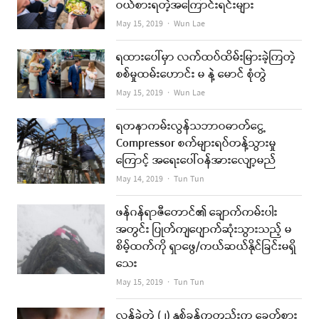
ဝယ်စားရတဲ့အကြောင်းရင်းများ
Author
May 15, 2019
Wun Lae
ရထားပေါ်မှာ လက်ထပ်ထိမ်းမြားခဲ့ကြတဲ့
စစ်မှုထမ်းဟောင်း မ နဲ့ မောင် စုံတွဲ
Author
May 15, 2019
Wun Lae
ရတနာကမ်းလွန်သဘာဝဓာတ်ငွေ့
Compressor စက်များရပ်တန့်သွားမှု
ကြောင့် အရေးပေါ်ဝန်အားလျော့မည်
Author
May 14, 2019
Tun Tun
ဖန်ဂန်ရာဇီတောင်၏ ချောက်ကမ်းပါး
အတွင်း ပြုတ်ကျပျောက်ဆုံးသွားသည့် မ
စိမ့်ထက်ကို ရှာဖွေ/ကယ်ဆယ်နိုင်ခြင်းမရှိ
သေး
Author
May 15, 2019
Tun Tun
လွန်ခဲ့တဲ့ (၂) နှစ်ခန့်ကတည်းက ခေတ်စား