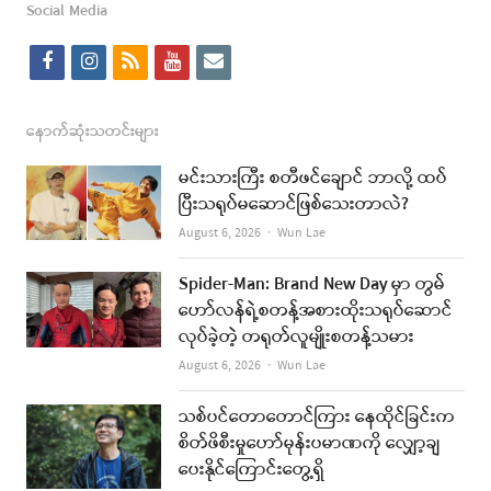
Social Media
f
i
r
y
e
a
n
s
o
m
c
s
s
u
a
နောက်ဆုံးသတင်းများ
e
t
t
i
မင်းသားကြီး စတီဖင်ချောင် ဘာလို့ ထပ်
b
a
u
l
ပြီးသရုပ်မဆောင်ဖြစ်သေးတာလဲ?
o
g
b
Author
August 6, 2026
Wun Lae
o
r
e
Spider-Man: Brand New Day မှာ တွမ်
k
a
ဟော်လန်ရဲ့စတန့်အစားထိုးသရုပ်ဆောင်
လုပ်ခဲ့တဲ့ တရုတ်လူမျိုးစတန့်သမား
m
Author
August 6, 2026
Wun Lae
သစ်ပင်တောတောင်ကြား နေထိုင်ခြင်းက
စိတ်ဖိစီးမှုဟော်မုန်းပမာဏကို လျှော့ချ
ပေးနိုင်ကြောင်းတွေ့ရှိ