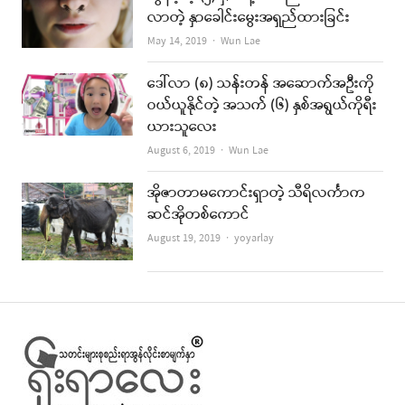
လာတဲ့ နှာခေါင်းမွေးအရှည်ထားခြင်း
Author
May 14, 2019
Wun Lae
ဒေါ်လာ (၈) သန်းတန် အဆောက်အဦးကို
ဝယ်ယူနိုင်တဲ့ အသက် (၆) နှစ်အရွယ်ကိုရီး
ယားသူလေး
Author
August 6, 2019
Wun Lae
အိုဇာတာမကောင်းရှာတဲ့ သီရိလင်္ကာက
ဆင်အိုတစ်ကောင်
Author
August 19, 2019
yoyarlay