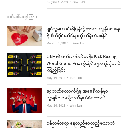
Author
August 6, 2026
Zaw Tun
ထင်ပေါ်ကျော်ကြား
ချစ်သူဟောင်းနဲ့ပြန်တွဲတာက ကျန်းမာရေး
နဲ့ စိတ်ပိုင်းဆိုင်ရာကို ထိခိုက်စေနိုင်
Author
March 11, 2019
Wun Lae
ONE ၏ ဖယ်သာဝိတ်တန်း Kick Boxing
World Grand Prix တွဲဆိုင်းများကိုသုံးသပ်
ကြည့်ခြင်း
Author
May 14, 2019
Tun Tun
ငွေဘယ်လောက်ရှိမှ အမေရိကန်မှာ
လူချမ်းသာလို့သတ်မှတ်ခံရတာလဲ
Author
May 14, 2019
Wun Lae
ဝန်ထမ်းတွေ နေ့လည်စာထည့်မလာဘဲ