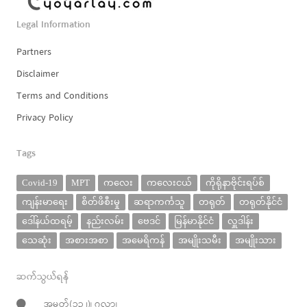
Legal Information
Partners
Disclaimer
Terms and Conditions
Privacy Policy
Tags
Covid-19
MPT
ကလေး
ကလေးငယ်
ကိုရိုနာဗိုင်းရပ်စ်
ကျန်းမာရေး
စိတ်ဖိစီးမှု
ဆရာကင်္ကသူ
တရုတ်
တရုတ်နိုင်ငံ
ဒေါ်နယ်ထရမ့်
နည်းလမ်း
ဗေဒင်
မြန်မာနိုင်ငံ
လှူဒါန်း
သေဆုံး
အစားအစာ
အမေရိကန်
အမျိုးသမီး
အမျိုးသား
ဆက်သွယ်ရန်
အမှတ်(၁၃၂)၊ ၇လွှာ၊