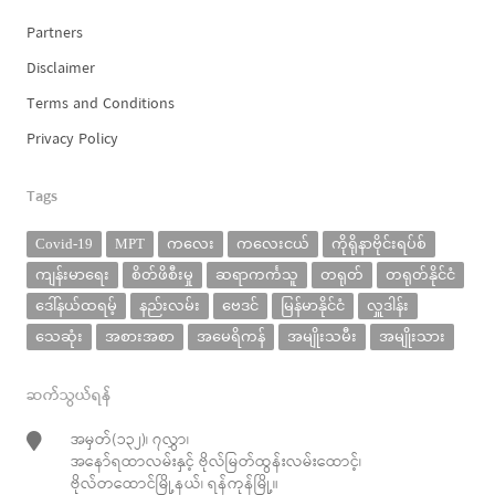
Partners
Disclaimer
Terms and Conditions
Privacy Policy
Tags
Covid-19
MPT
ကလေး
ကလေးငယ်
ကိုရိုနာဗိုင်းရပ်စ်
ကျန်းမာရေး
စိတ်ဖိစီးမှု
ဆရာကင်္ကသူ
တရုတ်
တရုတ်နိုင်ငံ
ဒေါ်နယ်ထရမ့်
နည်းလမ်း
ဗေဒင်
မြန်မာနိုင်ငံ
လှူဒါန်း
သေဆုံး
အစားအစာ
အမေရိကန်
အမျိုးသမီး
အမျိုးသား
ဆက်သွယ်ရန်
အမှတ်(၁၃၂)၊ ၇လွှာ၊
အနော်ရထာလမ်းနှင့် ဗိုလ်မြတ်ထွန်းလမ်းထောင့်၊
ဗိုလ်တထောင်မြို့နယ်၊ ရန်ကုန်မြို့။