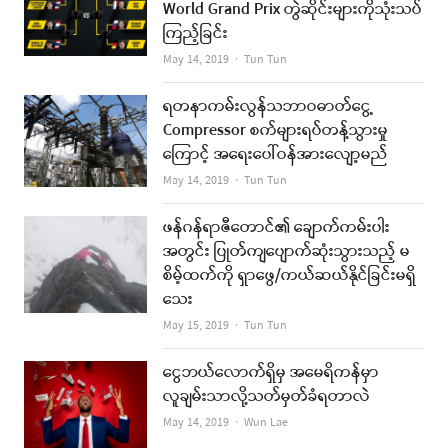
World Grand Prix တွဲဆိုင်းများကိုသုံးသပ်
ကြည့်ခြင်း
Author
May 14, 2019
Tun Tun
ရတနာကမ်းလွန်သဘာဝဓာတ်ငွေ့
Compressor စက်များရပ်တန့်သွားမှု
ကြောင့် အရေးပေါ်ဝန်အားလျော့မည်
Author
May 14, 2019
Tun Tun
ဖန်ဂန်ရာဇီတောင်၏ ချောက်ကမ်းပါး
အတွင်း ပြုတ်ကျပျောက်ဆုံးသွားသည့် မ
စိမ့်ထက်ကို ရှာဖွေ/ကယ်ဆယ်နိုင်ခြင်းမရှိ
သေး
Author
May 15, 2019
Tun Tun
ငွေဘယ်လောက်ရှိမှ အမေရိကန်မှာ
လူချမ်းသာလို့သတ်မှတ်ခံရတာလဲ
Author
May 14, 2019
Wun Lae