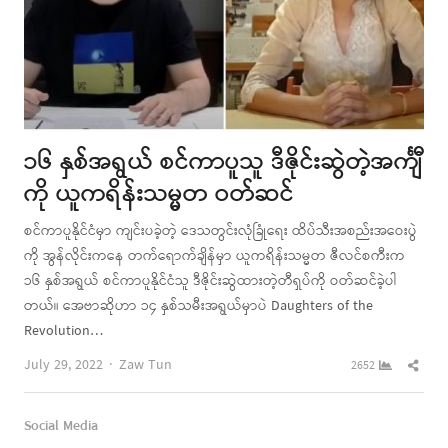
၁၆ နှစ်အရွယ် စင်ကာပူသူ ဒီဇိုင်းဆွဲတဲ့အင်္ကျီ
ကို ယူကရိန်းသမ္မတ ဝတ်ဆင်
စင်ကာပူနိုင်ငံမှာ ကျင်းပခဲ့တဲ့ ဒေသတွင်းလုံခြုံရေး ထိပ်သီးအစည်းအဝေးပွဲ
ကို အွန်လိုင်းကနေ တက်ရောက်ချိန်မှာ ယူကရိန်းသမ္မတ ဇီလင်စကီးက
၁၆ နှစ်အရွယ် စင်ကာပူနိုင်ငံသူ ဒီဇိုင်းဆွဲထားတဲ့တီရှပ်ကို ဝတ်ဆင်ခဲ့ပါ
တယ်။ အေဗာဆိုဟာ ၁၄ နှစ်သမီးအရွယ်မှာပဲ Daughters of the
Revolution…
Author
Shar
July 29, 2022
Zaw Tun
2652
this
post
Social Media