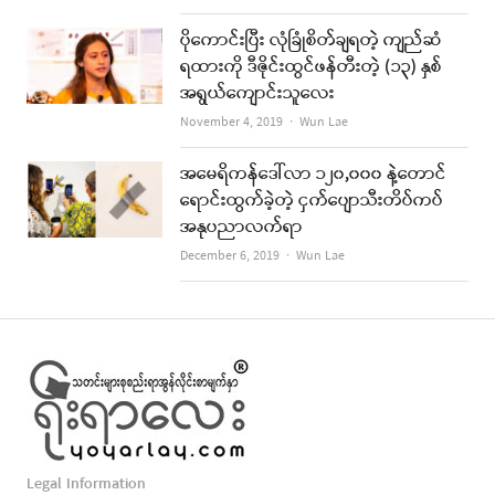
ပိုကောင်းပြီး လုံခြုံစိတ်ချရတဲ့ ကျည်ဆံ
ရထားကို ဒီဇိုင်းထွင်ဖန်တီးတဲ့ (၁၃) နှစ်
အရွယ်ကျောင်းသူလေး
Author
November 4, 2019
Wun Lae
အမေရိကန်ဒေါ်လာ ၁၂၀,၀၀၀ နဲ့တောင်
ရောင်းထွက်ခဲ့တဲ့ ငှက်ပျောသီးတိပ်ကပ်
အနုပညာလက်ရာ
Author
December 6, 2019
Wun Lae
Legal Information