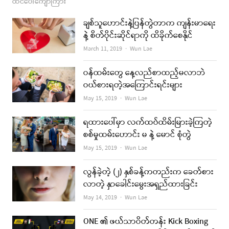
ထင်ပေါ်ကျော်ကြား
ချစ်သူဟောင်းနဲ့ပြန်တွဲတာက ကျန်းမာရေး
နဲ့ စိတ်ပိုင်းဆိုင်ရာကို ထိခိုက်စေနိုင်
Author
March 11, 2019
Wun Lae
ဝန်ထမ်းတွေ နေ့လည်စာထည့်မလာဘဲ
ဝယ်စားရတဲ့အကြောင်းရင်းများ
Author
May 15, 2019
Wun Lae
ရထားပေါ်မှာ လက်ထပ်ထိမ်းမြားခဲ့ကြတဲ့
စစ်မှုထမ်းဟောင်း မ နဲ့ မောင် စုံတွဲ
Author
May 15, 2019
Wun Lae
လွန်ခဲ့တဲ့ (၂) နှစ်ခန့်ကတည်းက ခေတ်စား
လာတဲ့ နှာခေါင်းမွေးအရှည်ထားခြင်း
Author
May 14, 2019
Wun Lae
ONE ၏ ဖယ်သာဝိတ်တန်း Kick Boxing