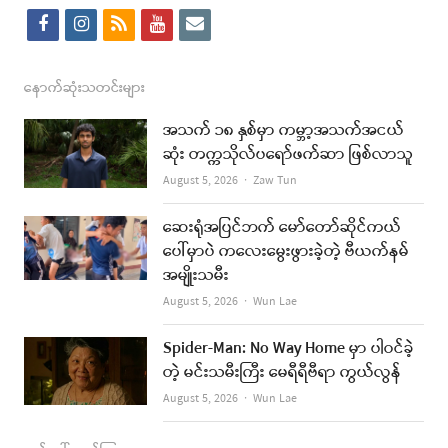
f
i
r
y
e
a
n
s
o
m
c
s
s
u
a
နောက်ဆုံးသတင်းများ
e
t
t
i
အသက် ၁၈ နှစ်မှာ ကမ္ဘာ့အသက်အငယ်
b
a
u
l
ဆုံး တက္ကသိုလ်ပရော်ဖက်ဆာ ဖြစ်လာသူ
o
g
b
Author
August 5, 2026
Zaw Tun
o
r
e
ဆေးရုံအပြင်ဘက် မော်တော်ဆိုင်ကယ်
k
a
ပေါ်မှာပဲ ကလေးမွေးဖွားခဲ့တဲ့ ဗီယက်နမ်
အမျိုးသမီး
m
Author
August 5, 2026
Wun Lae
Spider-Man: No Way Home မှာ ပါဝင်ခဲ့
တဲ့ မင်းသမီးကြီး မေရီရီဗီရာ ကွယ်လွန်
Author
August 5, 2026
Wun Lae