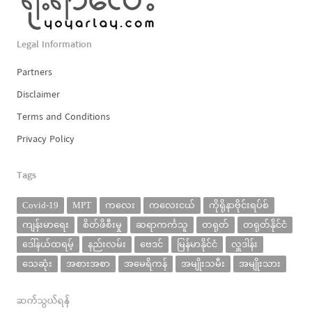
Legal Information
Partners
Disclaimer
Terms and Conditions
Privacy Policy
Tags
Covid-19
MPT
ကလေး
ကလေးငယ်
ကိုရိုနာဗိုင်းရပ်စ်
ကျန်းမာရေး
စိတ်ဖိစီးမှု
ဆရာကင်္ကသူ
တရုတ်
တရုတ်နိုင်ငံ
ဒေါ်နယ်ထရမ့်
နည်းလမ်း
ဗေဒင်
မြန်မာနိုင်ငံ
လှူဒါန်း
သေဆုံး
အစားအစာ
အမေရိကန်
အမျိုးသမီး
အမျိုးသား
ဆက်သွယ်ရန်