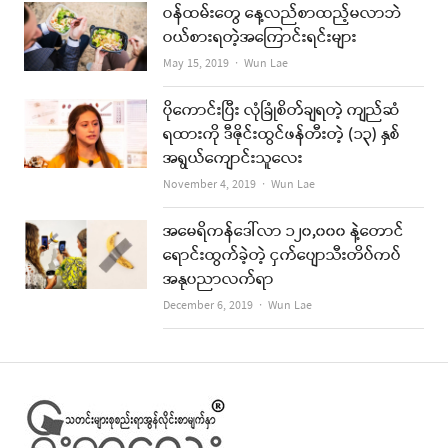
ဝန်ထမ်းတွေ နေ့လည်စာထည့်မလာဘဲ
ဝယ်စားရတဲ့အကြောင်းရင်းများ
Author
May 15, 2019
Wun Lae
ပိုကောင်းပြီး လုံခြုံစိတ်ချရတဲ့ ကျည်ဆံ
ရထားကို ဒီဇိုင်းထွင်ဖန်တီးတဲ့ (၁၃) နှစ်
အရွယ်ကျောင်းသူလေး
Author
November 4, 2019
Wun Lae
အမေရိကန်ဒေါ်လာ ၁၂၀,၀၀၀ နဲ့တောင်
ရောင်းထွက်ခဲ့တဲ့ ငှက်ပျောသီးတိပ်ကပ်
အနုပညာလက်ရာ
Author
December 6, 2019
Wun Lae