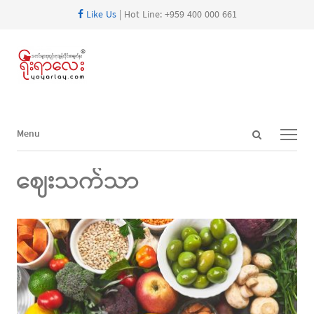
Like Us
| Hot Line: +959 400 000 661
Open
Menu
Menu
search
panel
ဈေးသက်သာ