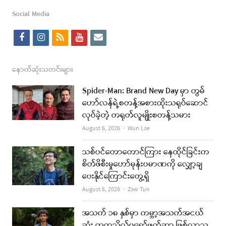
post
Social Media
f
i
r
y
e
a
n
s
o
m
c
s
s
u
a
နောက်ဆုံးသတင်းများ
e
t
t
i
Spider-Man: Brand New Day မှာ တွမ်
b
a
u
l
ဟော်လန်ရဲ့စတန့်အစားထိုးသရုပ်ဆောင်
လုပ်ခဲ့တဲ့ တရုတ်လူမျိုးစတန့်သမား
o
g
b
Author
August 6, 2026
Wun Lae
o
r
e
k
a
သစ်ပင်တောတောင်ကြား နေထိုင်ခြင်းက
စိတ်ဖိစီးမှုဟော်မုန်းပမာဏကို လျှော့ချ
m
ပေးနိုင်ကြောင်းတွေ့ရှိ
Author
August 6, 2026
Zaw Tun
အသက် ၁၈ နှစ်မှာ ကမ္ဘာ့အသက်အငယ်
ဆုံး တက္ကသိုလ်ပရော်ဖက်ဆာ ဖြစ်လာသူ