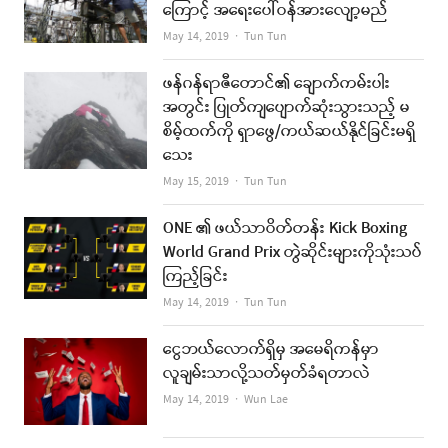
ကြောင့် အရေးပေါ်ဝန်အားလျော့မည်
Author
May 14, 2019
Tun Tun
ဖန်ဂန်ရာဇီတောင်၏ ချောက်ကမ်းပါး
အတွင်း ပြုတ်ကျပျောက်ဆုံးသွားသည့် မ
စိမ့်ထက်ကို ရှာဖွေ/ကယ်ဆယ်နိုင်ခြင်းမရှိ
သေး
Author
May 15, 2019
Tun Tun
ONE ၏ ဖယ်သာဝိတ်တန်း Kick Boxing
World Grand Prix တွဲဆိုင်းများကိုသုံးသပ်
ကြည့်ခြင်း
Author
May 14, 2019
Tun Tun
ငွေဘယ်လောက်ရှိမှ အမေရိကန်မှာ
လူချမ်းသာလို့သတ်မှတ်ခံရတာလဲ
Author
May 14, 2019
Wun Lae