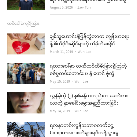
Author
August 5, 2026
Zaw Tun
ထင်ပေါ်ကျော်ကြား
ချစ်သူဟောင်းနဲ့ပြန်တွဲတာက ကျန်းမာရေး
နဲ့ စိတ်ပိုင်းဆိုင်ရာကို ထိခိုက်စေနိုင်
Author
March 11, 2019
Wun Lae
ရထားပေါ်မှာ လက်ထပ်ထိမ်းမြားခဲ့ကြတဲ့
စစ်မှုထမ်းဟောင်း မ နဲ့ မောင် စုံတွဲ
Author
May 15, 2019
Wun Lae
လွန်ခဲ့တဲ့ (၂) နှစ်ခန့်ကတည်းက ခေတ်စား
လာတဲ့ နှာခေါင်းမွေးအရှည်ထားခြင်း
Author
May 14, 2019
Wun Lae
ရတနာကမ်းလွန်သဘာဝဓာတ်ငွေ့
Compressor စက်များရပ်တန့်သွားမှု