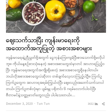
ဈေးသက်သာပြီး ကျန်းမာရေးကို
အထောက်အကူပြုတဲ့ အစားအစာများ
ကျန်းမာရေးနဲ့ညီညွတ်ဖို့အတွက် ငွေကုန်ကြေးကျခံပြီးစားသောက်ဖို့မလိုပါ
ဘူး။ ကိုယ်နေ့စဉ်စားသုံးနေတဲ့ အစားအစာတွေထဲမှာတင် အာဟာရပြည့်ဝ
ပြီး ကျန်းမာရေးအတွက်အကျိုးရှိစေတဲ့ အစားအစာတွေရှိနေပါတယ်။
ဘယ်လိုအစားအစာတွေလဲဆိုတာ တစ်ချက်လေ့လာကြည့်ပါဦး။ ကြက်ဥ
ကြက်ဥတွေက အာဟာရအရမ်းကြွယ်ဝပြီး ဈေးလည်းအတော်သက်သာပါ
တယ်။ ကြက်ဥတစ်လုံးမှာ ပျမ်းမျှ ပရိုတင်း ၆ ဂရမ်လောက်ပါဝင်ပြီး
ဗီတာမင်နဲ့သတ္ထုဓာတ်တွေလည်း ပါပါသေးတယ်။…
Author
Shar
December 3, 2020
Tun Tun
3632
this