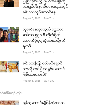
b
a
u
l
ပြုပြင်နိုင်မည့် ဂျယ်တစ်မျိုးကို
အာဂျင်တီးနားဇီဝဗေဒပညာရှင်
o
g
b
စမ်းသပ်လုပ်ဆောင်နေ
o
r
e
Author
August 6, 2026
Zaw Tun
k
a
လိုအပ်နေသူတွေထံ ငွေသား
m
re
ဒေါ်လာ ၅၅၀ စီ တိုက်ရိုက်
ထောက်ပံ့မှုရဲ့ အံ့အားသင့်ဖွယ်
t
ရလဒ်
Author
August 6, 2026
Zaw Tun
မင်းသားကြီး စတီဖင်ချောင်
ဘာလို့ ထပ်ပြီးသရုပ်မဆောင်
ဖြစ်သေးတာလဲ?
Author
August 6, 2026
Wun Lae
င်ပေါ်ကျော်ကြား
ချစ်သူဟောင်းနဲ့ပြန်တွဲတာက