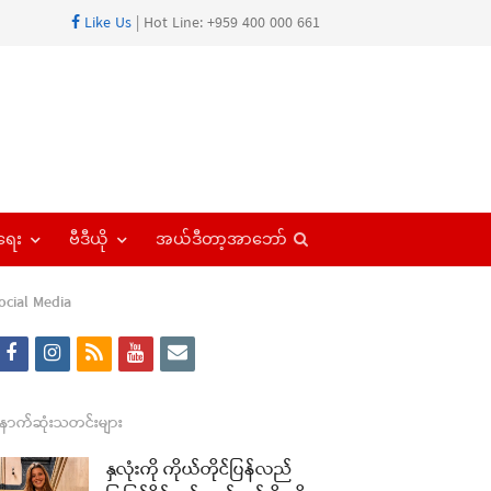
Like Us
| Hot Line: +959 400 000 661
Open
ရေး
ဗီဒီယို
အယ်ဒီတာ့အာဘော်
search
panel
ocial Media
f
i
r
y
e
a
n
s
o
m
c
s
s
u
a
ောက်ဆုံးသတင်းများ
e
t
t
i
နှလုံးကို ကိုယ်တိုင်ပြန်လည်