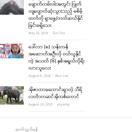
ချောက်ကမ်းပါးအတွင်း ပြုတ်
ကျပျောက်ဆုံးသွားသည့် မစိမ့်
ထက်ကို ရှာဖွေ/ကယ်ဆယ်နိုင်
ခြင်းမရှိသေး
Author
May 15, 2019
Tun Tun
ဒေါ်လာ (၈) သန်းတန်
အဆောက်အဦးကို ဝယ်ယူနိုင်
တဲ့ အသက် (၆) နှစ်အရွယ်ကိုရီး
ယားသူလေး
Author
August 6, 2019
Wun Lae
အိုဇာတာမကောင်းရှာတဲ့ သီရိ
လင်္ကာကဆင်အိုတစ်ကောင်
Author
August 19, 2019
yoyarlay
ဆက်သွယ်ရန်