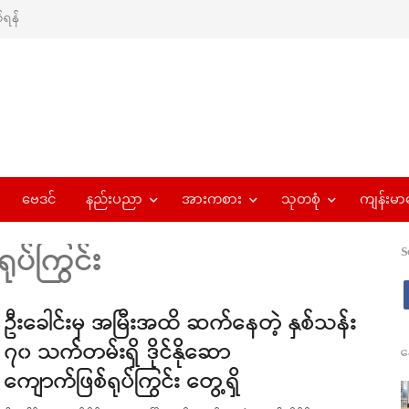
ရန်
ဗေဒင်
နည်းပညာ
အားကစား
သုတစုံ
ကျန်းမာ
ုပ်ကြွင်း
S
ဦးခေါင်းမှ အမြီးအထိ ဆက်နေတဲ့ နှစ်သန်း
၇၀ သက်တမ်းရှိ ဒိုင်နိုဆော
န
ကျောက်ဖြစ်ရုပ်ကြွင်း တွေ့ရှိ