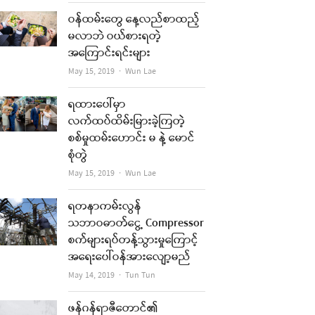
ဝန်ထမ်းတွေ နေ့လည်စာထည့်
မလာဘဲ ဝယ်စားရတဲ့
အကြောင်းရင်းများ
Author
May 15, 2019
Wun Lae
ရထားပေါ်မှာ
လက်ထပ်ထိမ်းမြားခဲ့ကြတဲ့
စစ်မှုထမ်းဟောင်း မ နဲ့ မောင်
စုံတွဲ
Author
May 15, 2019
Wun Lae
ရတနာကမ်းလွန်
သဘာဝဓာတ်ငွေ့ Compressor
စက်များရပ်တန့်သွားမှုကြောင့်
အရေးပေါ်ဝန်အားလျော့မည်
Author
May 14, 2019
Tun Tun
ဖန်ဂန်ရာဇီတောင်၏