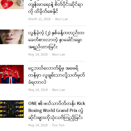
ကျန်းမာရေးနဲ့ စိတ်ပိုင်းဆိုင်ရာ
ကို ထိခိုက်စေနိုင်
Author
March 11, 2019
Wun Lae
လွန်ခဲ့တဲ့ (၂) နှစ်ခန့်ကတည်းက
ခေတ်စားလာတဲ့ နှာခေါင်းမွေး
အရှည်ထားခြင်း
Author
May 14, 2019
Wun Lae
ငွေဘယ်လောက်ရှိမှ အမေရိ
ကန်မှာ လူချမ်းသာလို့သတ်မှတ်
ခံရတာလဲ
Author
May 14, 2019
Wun Lae
ONE ၏ ဖယ်သာဝိတ်တန်း Kick
Boxing World Grand Prix တွဲ
ဆိုင်းများကိုသုံးသပ်ကြည့်ခြင်း
Author
May 14, 2019
Tun Tun