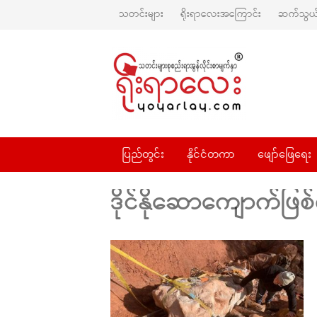
သတင်းများ
ရိုးရာလေးအကြောင်း
ဆက်သွယ်
ပြည်တွင်း
နိုင်ငံတကာ
ဖျော်ဖြေရေး
ဒိုင်နိုဆောကျောက်ဖြစ်ရ