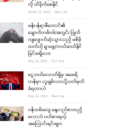
ကို ထိခိုက်စေနိုင်
Author
March 11, 2019
Wun Lae
ဖန်ဂန်ရာဇီတောင်၏
ချောက်ကမ်းပါးအတွင်း ပြုတ်
ကျပျောက်ဆုံးသွားသည့် မစိမ့်
ထက်ကို ရှာဖွေ/ကယ်ဆယ်နိုင်
ခြင်းမရှိသေး
Author
May 15, 2019
Tun Tun
ငွေဘယ်လောက်ရှိမှ အမေရိ
ကန်မှာ လူချမ်းသာလို့သတ်မှတ်
ခံရတာလဲ
Author
May 14, 2019
Wun Lae
ဝန်ထမ်းတွေ နေ့လည်စာထည့်
မလာဘဲ ဝယ်စားရတဲ့
အကြောင်းရင်းများ