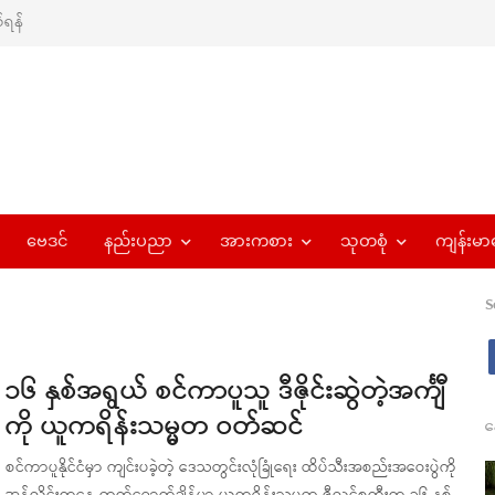
ရန်
ဗေဒင်
နည်းပညာ
အားကစား
သုတစုံ
ကျန်းမာ
S
၁၆ နှစ်အရွယ် စင်ကာပူသူ ဒီဇိုင်းဆွဲတဲ့အင်္ကျီ
ကို ယူကရိန်းသမ္မတ ဝတ်ဆင်
န
စင်ကာပူနိုင်ငံမှာ ကျင်းပခဲ့တဲ့ ဒေသတွင်းလုံခြုံရေး ထိပ်သီးအစည်းအဝေးပွဲကို