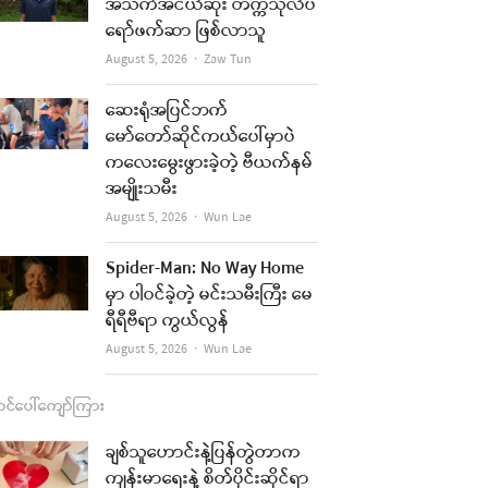
b
a
u
l
အသက်အငယ်ဆုံး တက္ကသိုလ်ပ
ရော်ဖက်ဆာ ဖြစ်လာသူ
o
g
b
Author
August 5, 2026
Zaw Tun
o
r
e
re
k
a
ဆေးရုံအပြင်ဘက်
t
မော်တော်ဆိုင်ကယ်ပေါ်မှာပဲ
m
ကလေးမွေးဖွားခဲ့တဲ့ ဗီယက်နမ်
အမျိုးသမီး
Author
August 5, 2026
Wun Lae
Spider-Man: No Way Home
မှာ ပါဝင်ခဲ့တဲ့ မင်းသမီးကြီး မေ
ရီရီဗီရာ ကွယ်လွန်
Author
August 5, 2026
Wun Lae
င်ပေါ်ကျော်ကြား
ချစ်သူဟောင်းနဲ့ပြန်တွဲတာက
ကျန်းမာရေးနဲ့ စိတ်ပိုင်းဆိုင်ရာ