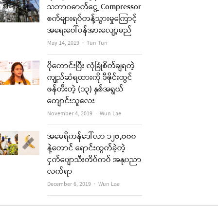
သဘာဝဓာတ်ငွေ့ Compressor
စက်များရပ်တန့်သွားမှုကြောင့်
အရေးပေါ်ဝန်အားလျော့မည်
Author
May 14, 2019
Tun Tun
ပိုကောင်းပြီး လုံခြုံစိတ်ချရတဲ့
ကျည်ဆံရထားကို ဒီဇိုင်းထွင်
ဖန်တီးတဲ့ (၁၃) နှစ်အရွယ်
ကျောင်းသူလေး
Author
November 4, 2019
Wun Lae
အမေရိကန်ဒေါ်လာ ၁၂၀,၀၀၀
နဲ့တောင် ရောင်းထွက်ခဲ့တဲ့
ငှက်ပျောသီးတိပ်ကပ် အနုပညာ
လက်ရာ
Author
December 6, 2019
Wun Lae