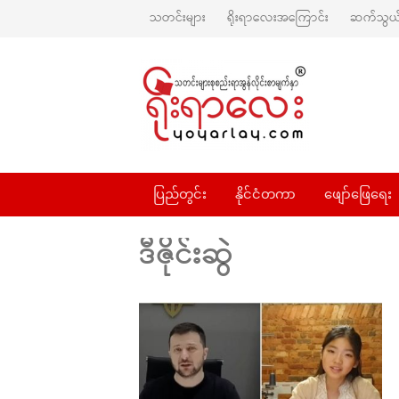
သတင်းများ
ရိုးရာလေးအကြောင်း
ဆက်သွယ်
ပြည်တွင်း
နိုင်ငံတကာ
ဖျော်ဖြေရေး
ဒီဇိုင်းဆွဲ