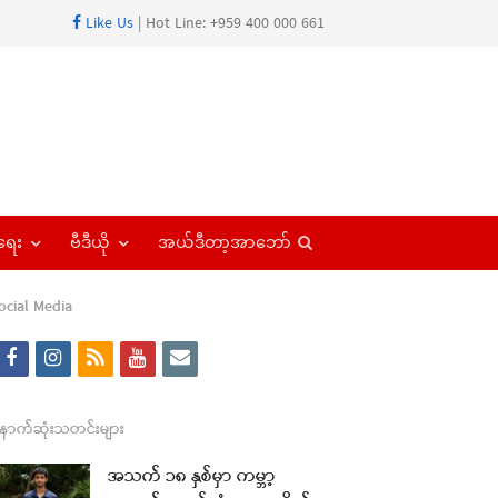
Like Us
| Hot Line: +959 400 000 661
Open
ရေး
ဗီဒီယို
အယ်ဒီတာ့အာဘော်
search
panel
ocial Media
f
i
r
y
e
a
n
s
o
m
c
s
s
u
a
ောက်ဆုံးသတင်းများ
e
t
t
i
အသက် ၁၈ နှစ်မှာ ကမ္ဘာ့