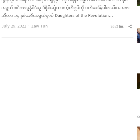
အွန်လိုင်းကနေ တက်ရောက်ချိန်မှာ ယူကရိန်းသမ္မတ ဇီလင်စကီးက ၁၆ နှစ်
အရွယ် စင်ကာပူနိုင်ငံသူ ဒီဇိုင်းဆွဲထားတဲ့တီရှပ်ကို ဝတ်ဆင်ခဲ့ပါတယ်။ အေဗာ
ဆိုဟာ ၁၄ နှစ်သမီးအရွယ်မှာပဲ Daughters of the Revolution…
Author
Sha
July 29, 2022
Zaw Tun
2652
this
pos
ထ