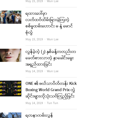
Author
May 15, 2019
Wun Lae
ရထားပေါ်မှာ
လက်ထပ်ထိမ်းမြားခဲ့ကြတဲ့
စစ်မှုထမ်းဟောင်း မ နဲ့ မောင်
စုံတွဲ
Author
May 15, 2019
Wun Lae
လွန်ခဲ့တဲ့ (၂) နှစ်ခန့်ကတည်းက
ခေတ်စားလာတဲ့ နှာခေါင်းမွေး
အရှည်ထားခြင်း
Author
May 14, 2019
Wun Lae
ONE ၏ ဖယ်သာဝိတ်တန်း Kick
Boxing World Grand Prix တွဲ
ဆိုင်းများကိုသုံးသပ်ကြည့်ခြင်း
Author
May 14, 2019
Tun Tun
ရတနာကမ်းလွန်