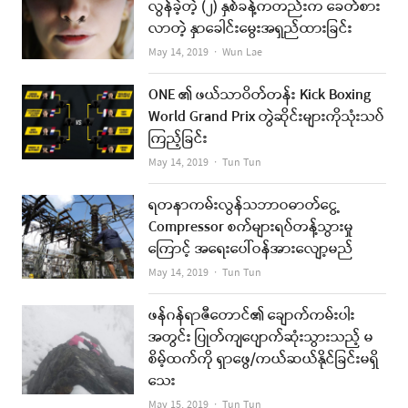
လွန်ခဲ့တဲ့ (၂) နှစ်ခန့်ကတည်းက ခေတ်စား
လာတဲ့ နှာခေါင်းမွေးအရှည်ထားခြင်း
Author
May 14, 2019
Wun Lae
ONE ၏ ဖယ်သာဝိတ်တန်း Kick Boxing
World Grand Prix တွဲဆိုင်းများကိုသုံးသပ်
ကြည့်ခြင်း
Author
May 14, 2019
Tun Tun
ရတနာကမ်းလွန်သဘာဝဓာတ်ငွေ့
Compressor စက်များရပ်တန့်သွားမှု
ကြောင့် အရေးပေါ်ဝန်အားလျော့မည်
Author
May 14, 2019
Tun Tun
ဖန်ဂန်ရာဇီတောင်၏ ချောက်ကမ်းပါး
အတွင်း ပြုတ်ကျပျောက်ဆုံးသွားသည့် မ
စိမ့်ထက်ကို ရှာဖွေ/ကယ်ဆယ်နိုင်ခြင်းမရှိ
သေး
Author
May 15, 2019
Tun Tun