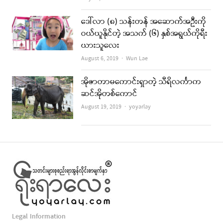
ဒေါ်လာ (၈) သန်းတန် အဆောက်အဦးကို
ဝယ်ယူနိုင်တဲ့ အသက် (၆) နှစ်အရွယ်ကိုရီး
ယားသူလေး
Author
August 6, 2019
Wun Lae
အိုဇာတာမကောင်းရှာတဲ့ သီရိလင်္ကာက
ဆင်အိုတစ်ကောင်
Author
August 19, 2019
yoyarlay
Legal Information