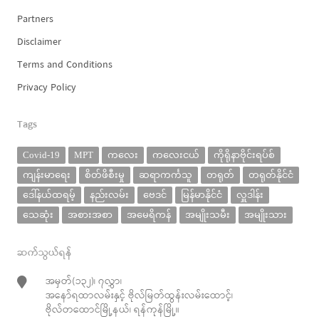
Partners
Disclaimer
Terms and Conditions
Privacy Policy
Tags
Covid-19
MPT
ကလေး
ကလေးငယ်
ကိုရိုနာဗိုင်းရပ်စ်
ကျန်းမာရေး
စိတ်ဖိစီးမှု
ဆရာကင်္ကသူ
တရုတ်
တရုတ်နိုင်ငံ
ဒေါ်နယ်ထရမ့်
နည်းလမ်း
ဗေဒင်
မြန်မာနိုင်ငံ
လှူဒါန်း
သေဆုံး
အစားအစာ
အမေရိကန်
အမျိုးသမီး
အမျိုးသား
ဆက်သွယ်ရန်
အမှတ်(၁၃၂)၊ ၇လွှာ၊
အနော်ရထာလမ်းနှင့် ဗိုလ်မြတ်ထွန်းလမ်းထောင့်၊
ဗိုလ်တထောင်မြို့နယ်၊ ရန်ကုန်မြို့။