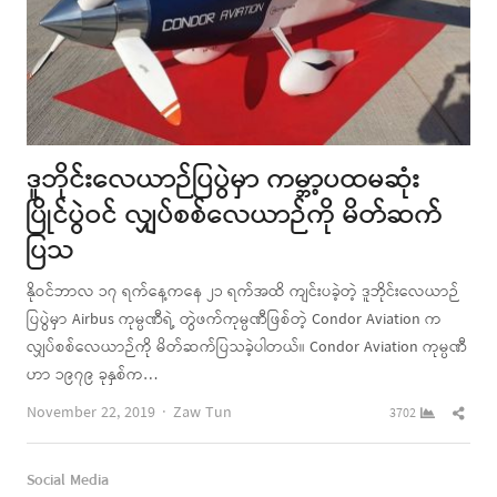
ဒူဘိုင်းလေယာဉ်ပြပွဲမှာ ကမ္ဘာ့ပထမဆုံး
ပြိုင်ပွဲဝင် လျှပ်စစ်လေယာဉ်ကို မိတ်ဆက်
ပြသ
နိုဝင်ဘာလ ၁၇ ရက်နေ့ကနေ ၂၁ ရက်အထိ ကျင်းပခဲ့တဲ့ ဒူဘိုင်းလေယာဉ်
ပြပွဲမှာ Airbus ကုမ္ပဏီရဲ့ တွဲဖက်ကုမ္ပဏီဖြစ်တဲ့ Condor Aviation က
လျှပ်စစ်လေယာဉ်ကို မိတ်ဆက်ပြသခဲ့ပါတယ်။ Condor Aviation ကုမ္ပဏီ
ဟာ ၁၉၇၉ ခုနှစ်က…
Author
Shar
November 22, 2019
Zaw Tun
3702
this
post
Social Media