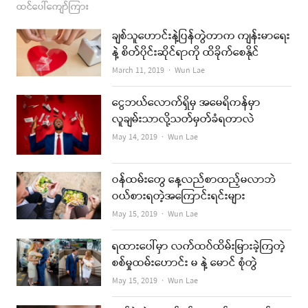
ထင်ပေါ်ကျော်ကြား
ချစ်သူဟောင်းနဲ့ပြန်တွဲတာက ကျန်းမာရေး
နဲ့ စိတ်ပိုင်းဆိုင်ရာကို ထိခိုက်စေနိုင်
Author
March 11, 2019
Wun Lae
ငွေဘယ်လောက်ရှိမှ အမေရိကန်မှာ
လူချမ်းသာလို့သတ်မှတ်ခံရတာလဲ
Author
May 14, 2019
Wun Lae
ဝန်ထမ်းတွေ နေ့လည်စာထည့်မလာဘဲ
ဝယ်စားရတဲ့အကြောင်းရင်းများ
Author
May 15, 2019
Wun Lae
ရထားပေါ်မှာ လက်ထပ်ထိမ်းမြားခဲ့ကြတဲ့
စစ်မှုထမ်းဟောင်း မ နဲ့ မောင် စုံတွဲ
Author
May 15, 2019
Wun Lae