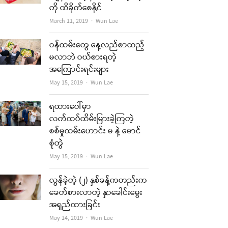
ကို ထိခိုက်စေနိုင်
Author
March 11, 2019
Wun Lae
ဝန်ထမ်းတွေ နေ့လည်စာထည့်
မလာဘဲ ဝယ်စားရတဲ့
အကြောင်းရင်းများ
Author
May 15, 2019
Wun Lae
ရထားပေါ်မှာ
လက်ထပ်ထိမ်းမြားခဲ့ကြတဲ့
စစ်မှုထမ်းဟောင်း မ နဲ့ မောင်
စုံတွဲ
Author
May 15, 2019
Wun Lae
လွန်ခဲ့တဲ့ (၂) နှစ်ခန့်ကတည်းက
ခေတ်စားလာတဲ့ နှာခေါင်းမွေး
အရှည်ထားခြင်း
Author
May 14, 2019
Wun Lae