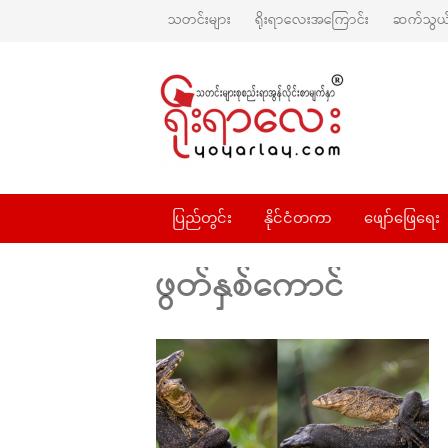
သတင်းများ
ရိုးရာလေးအကြောင်း
ဆက်သွယ်
ပြည်တွင်း
နိုင်ငံတကာ
ဖျော်ဖြေရေး
ဖွတ်နှစ်ကောင်