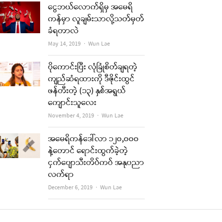
ငွေဘယ်လောက်ရှိမှ အမေရိ
ကန်မှာ လူချမ်းသာလို့သတ်မှတ်
ခံရတာလဲ
Author
May 14, 2019
Wun Lae
ပိုကောင်းပြီး လုံခြုံစိတ်ချရတဲ့
ကျည်ဆံရထားကို ဒီဇိုင်းထွင်
ဖန်တီးတဲ့ (၁၃) နှစ်အရွယ်
ကျောင်းသူလေး
Author
November 4, 2019
Wun Lae
အမေရိကန်ဒေါ်လာ ၁၂၀,၀၀၀
နဲ့တောင် ရောင်းထွက်ခဲ့တဲ့
ငှက်ပျောသီးတိပ်ကပ် အနုပညာ
လက်ရာ
Author
December 6, 2019
Wun Lae