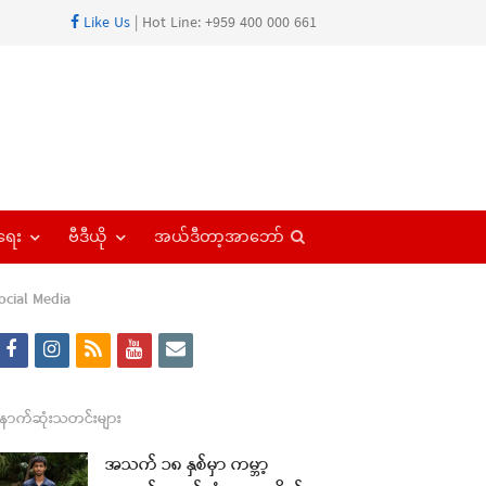
Like Us
| Hot Line: +959 400 000 661
Open
ရေး
ဗီဒီယို
အယ်ဒီတာ့အာဘော်
search
panel
ocial Media
f
i
r
y
e
a
n
s
o
m
c
s
s
u
a
ောက်ဆုံးသတင်းများ
e
t
t
i
အသက် ၁၈ နှစ်မှာ ကမ္ဘာ့