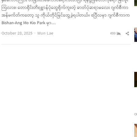
နှစ်ကောင်ကြား တခြားတစ်ကောင်ရောက်လာပြီး ရန်ပွဲဖြစ်တာကို‌ရော မြင်ဖူး
ကြလား။ တောရိုင်းတိရစ္ဆာန်ပုံတွေရိုက်ကူးတဲ့ ဓာတ်ပုံဆရာမလေး ဂျက်စီကာ
အန်မက်တ်ကတော့ သူ ကိုယ်တိုင်မြင်တွေ့ခဲ့ရပါတယ်။ ဧပြီလမှာ ဂျက်စီကာက
Bishan-Ang Mo Kio Park မှာ…
Author
Sha
October 28, 2025
Wun Lae
499
this
pos
ထ