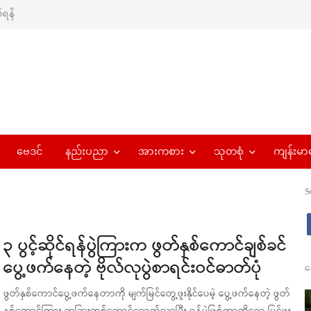
ရန်
ဗေဒင်
နည်းပညာ
အားကစား
သုတစုံ
ကျန်းမာ
S
၃ ပွင့်ဆိုင်ရန်ပွဲကြားက ဖွတ်နှစ်ကောင်ချစ်ခင်
ပွေ့ဖက်နေတဲ့ ဗိုလ်လုပွဲစာရင်းဝင်ဓာတ်ပုံ
န
ဖွတ်နှစ်ကောင်ပွေ့ဖက်နေတာကို မျက်မြင်တွေ့ဖူးနိုင်ပေမဲ့ ပွေ့ဖက်နေတဲ့ ဖွတ်