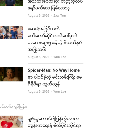
b
a
u
l
အသက်အငယ်ဆုံး တက္ကသိုလ်ပ
ရော်ဖက်ဆာ ဖြစ်လာသူ
o
g
b
Author
August 5, 2026
Zaw Tun
o
r
e
k
a
ဆေးရုံအပြင်ဘက်
re
မော်တော်ဆိုင်ကယ်ပေါ်မှာပဲ
m
ကလေးမွေးဖွားခဲ့တဲ့ ဗီယက်နမ်
t
အမျိုးသမီး
Author
August 5, 2026
Wun Lae
Spider-Man: No Way Home
မှာ ပါဝင်ခဲ့တဲ့ မင်းသမီးကြီး မေ
ရီရီဗီရာ ကွယ်လွန်
Author
August 5, 2026
Wun Lae
င်ပေါ်ကျော်ကြား
ချစ်သူဟောင်းနဲ့ပြန်တွဲတာက
ကျန်းမာရေးနဲ့ စိတ်ပိုင်းဆိုင်ရာ