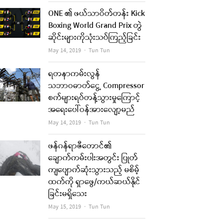
ONE ၏ ဖယ်သာဝိတ်တန်း Kick
Boxing World Grand Prix တွဲ
ဆိုင်းများကိုသုံးသပ်ကြည့်ခြင်း
Author
May 14, 2019
Tun Tun
ရတနာကမ်းလွန်
သဘာဝဓာတ်ငွေ့ Compressor
စက်များရပ်တန့်သွားမှုကြောင့်
အရေးပေါ်ဝန်အားလျော့မည်
Author
May 14, 2019
Tun Tun
ဖန်ဂန်ရာဇီတောင်၏
ချောက်ကမ်းပါးအတွင်း ပြုတ်
ကျပျောက်ဆုံးသွားသည့် မစိမ့်
ထက်ကို ရှာဖွေ/ကယ်ဆယ်နိုင်
ခြင်းမရှိသေး
Author
May 15, 2019
Tun Tun