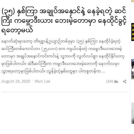
(၃၅) နှစ်ကြာ အချုပ်အနှောင်နဲ့ နေခဲ့ရတဲ့ ဆင်
ကြီး ကမ္ဘောဒီးယား ဘေးမဲ့တောမှာ နေထိုင်ခွင့်
ရတော့မယ်
နောက်ဆုံးမှာတော့ တိရစ္ဆာန်ဥယျာဉ်တစ်ခုမှာ (၃၅) နှစ်ကြာ နေထိုင်ခဲ့ရတဲ့
ဆင်ကြီးတစ်ကောင်ဟာ (၂၅,၀၀၀) ဧက ကျယ်ဝန်းတဲ့ ကမ္ဘောဒီးယားဘေးမဲ့
တောမှာ အချုပ်အနှောင်ကင်းကင်းနဲ့ သူ့ဘဝကို လွတ်လပ်စွာ နေထိုင်နိုင်တော့
မှာဖြစ်ပါတယ်။ အဲဒီဆင်ကြီးက ကမ္ဘာဒီးယားဘေးမဲ့တောကို နောက်လမှာ
သွားရတော့မှာဖြစ်ပါတယ်။ လွန်ခဲ့တဲ့နှစ်တွေမှာ ပါကစ္စတန်က…
Author
Sha
August 19, 2020
Wun Lae
1549
this
pos