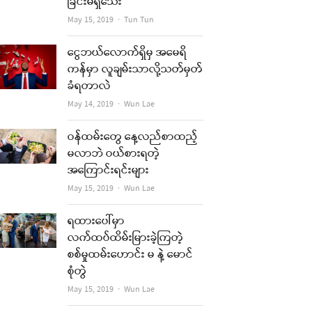
ခြင်းမရှိသေး
Author
May 15, 2019
Tun Tun
ငွေဘယ်လောက်ရှိမှ အမေရိ
ကန်မှာ လူချမ်းသာလို့သတ်မှတ်
ခံရတာလဲ
Author
May 14, 2019
Wun Lae
ဝန်ထမ်းတွေ နေ့လည်စာထည့်
မလာဘဲ ဝယ်စားရတဲ့
အကြောင်းရင်းများ
Author
May 15, 2019
Wun Lae
ရထားပေါ်မှာ
လက်ထပ်ထိမ်းမြားခဲ့ကြတဲ့
စစ်မှုထမ်းဟောင်း မ နဲ့ မောင်
စုံတွဲ
Author
May 15, 2019
Wun Lae