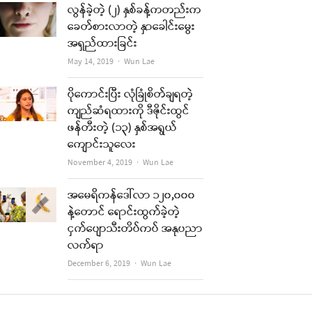
လွန်ခဲ့တဲ့ (၂) နှစ်ခန့်ကတည်းက
ခေတ်စားလာတဲ့ နှာခေါင်းမွေး
အရှည်ထားခြင်း
Author
May 14, 2019
Wun Lae
ပိုကောင်းပြီး လုံခြုံစိတ်ချရတဲ့
ကျည်ဆံရထားကို ဒီဇိုင်းထွင်
ဖန်တီးတဲ့ (၁၃) နှစ်အရွယ်
ကျောင်းသူလေး
Author
November 4, 2019
Wun Lae
အမေရိကန်ဒေါ်လာ ၁၂၀,၀၀၀
နဲ့တောင် ရောင်းထွက်ခဲ့တဲ့
ငှက်ပျောသီးတိပ်ကပ် အနုပညာ
လက်ရာ
Author
December 6, 2019
Wun Lae