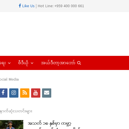
Like Us
| Hot Line: +959 400 000 661
Open
ရေး
ဗီဒီယို
အယ်ဒီတာ့အာဘော်
search
panel
ocial Media
f
i
r
y
e
a
n
s
o
m
c
s
s
u
a
ောက်ဆုံးသတင်းများ
e
t
t
i
အသက် ၁၈ နှစ်မှာ ကမ္ဘာ့