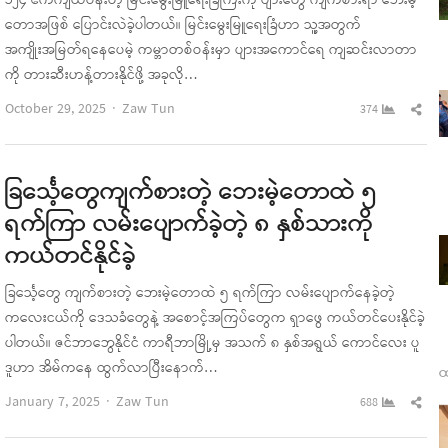
၁၂၄ ဧကကျယ်ဝန်းတဲ့ မြင်းမွေးမြူရေးခြံကြီးကို ပျားတွေ ကျက်စားရာ ဘေးမဲ့
တောအဖြစ် ပြောင်းလဲခဲ့ပါတယ်။ မြင်းမွေးမြူရေးခြံဟာ သူ့အတွက်
အကျိုးအမြတ်ရနေပေမဲ့ ကမ္ဘာတစ်ဝန်းမှာ ပျားအကောင်ရေ ကျဆင်းလာတာ
ကို တားဆီးဟန့်တားနိုင်ဖို့ အခုလို…
Author
Sha
October 29, 2025
Zaw Tun
374
this
pos
ခြင်္သေ့တွေကျက်စားတဲ့ ဘေးမဲ့တောထဲ ၅
ရက်ကြာ လမ်းပျောက်ခဲ့တဲ့ ၈ နှစ်သားကို
ကယ်တင်နိုင်ခဲ့
ခြင်္သေ့တွေ ကျက်စားတဲ့ ဘေးမဲ့တောထဲ ၅ ရက်ကြာ လမ်းပျောက်နေခဲ့တဲ့
ကလေးငယ်ကို ဒေသခံတွေနဲ့ အစောင့်အကြပ်တွေက ရှာဖွေ ကယ်တင်ပေးနိုင်ခဲ့
ပါတယ်။ ဇင်ဘာဘွေနိုင်ငံ ကာရီဘာမြို့မှ အသက် ၈ နှစ်အရွယ် ကောင်လေး ပူ
ဒူဟာ အိမ်ကနေ ထွက်လာပြီးနောက်…
ထ
Author
Sha
January 7, 2025
Zaw Tun
688
this
pos