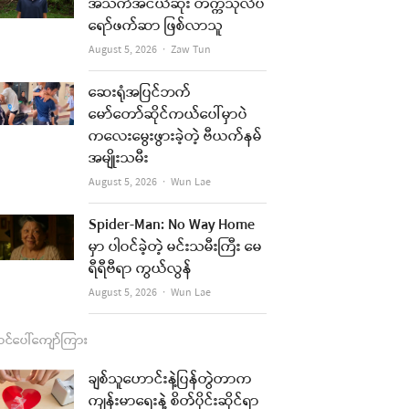
b
a
u
l
အသက်အငယ်ဆုံး တက္ကသိုလ်ပ
ရော်ဖက်ဆာ ဖြစ်လာသူ
o
g
b
Author
August 5, 2026
Zaw Tun
o
r
e
k
a
ဆေးရုံအပြင်ဘက်
re
မော်တော်ဆိုင်ကယ်ပေါ်မှာပဲ
m
ကလေးမွေးဖွားခဲ့တဲ့ ဗီယက်နမ်
t
အမျိုးသမီး
Author
August 5, 2026
Wun Lae
Spider-Man: No Way Home
မှာ ပါဝင်ခဲ့တဲ့ မင်းသမီးကြီး မေ
ရီရီဗီရာ ကွယ်လွန်
Author
August 5, 2026
Wun Lae
င်ပေါ်ကျော်ကြား
re
ချစ်သူဟောင်းနဲ့ပြန်တွဲတာက
ကျန်းမာရေးနဲ့ စိတ်ပိုင်းဆိုင်ရာ
t