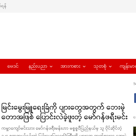
ရန်
ဗေဒင်
နည်းပညာ
အားကစား
သုတစုံ
ကျန်းမာ
S
မြင်းမွေးမြူရေးခြံကို ပျားတွေအတွက် ဘေးမဲ့
တောအဖြစ် ပြောင်းလဲခဲ့ဖူးတဲ့ မော်ဂန်ဖရီးမင်း
န
ကမ္ဘာကျော်မင်းသား မော်ဂန်ဖရီးမန်းဟာ မစ္စစ္စပီပြည်နယ်မှ သူ ပိုင်ဆိုင်တဲ့