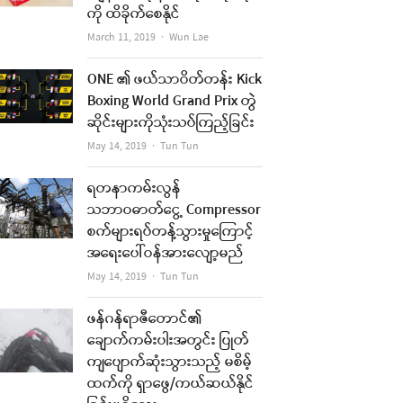
ကို ထိခိုက်စေနိုင်
Author
March 11, 2019
Wun Lae
ONE ၏ ဖယ်သာဝိတ်တန်း Kick
Boxing World Grand Prix တွဲ
ဆိုင်းများကိုသုံးသပ်ကြည့်ခြင်း
Author
May 14, 2019
Tun Tun
ရတနာကမ်းလွန်
သဘာဝဓာတ်ငွေ့ Compressor
စက်များရပ်တန့်သွားမှုကြောင့်
re
အရေးပေါ်ဝန်အားလျော့မည်
Author
May 14, 2019
Tun Tun
t
ဖန်ဂန်ရာဇီတောင်၏
ချောက်ကမ်းပါးအတွင်း ပြုတ်
ကျပျောက်ဆုံးသွားသည့် မစိမ့်
ထက်ကို ရှာဖွေ/ကယ်ဆယ်နိုင်