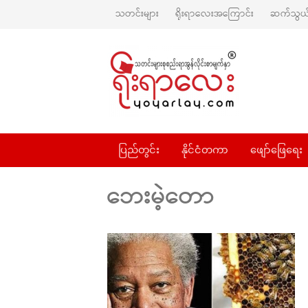
သတင်းများ
ရိုးရာလေးအကြောင်း
ဆက်သွယ်
ပြည်တွင်း
နိုင်ငံတကာ
ဖျော်ဖြေရေး
ဘေးမဲ့တော