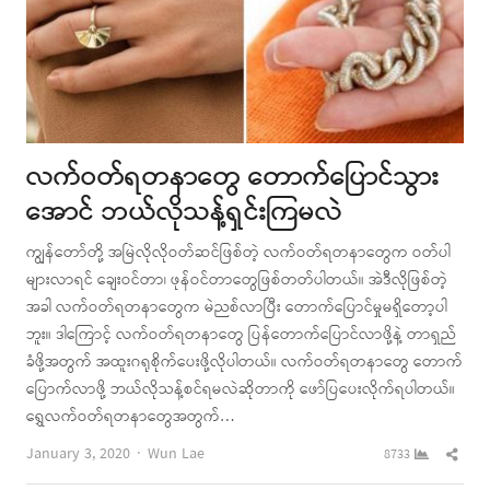
လက်ဝတ်ရတနာတွေ တောက်ပြောင်သွား
အောင် ဘယ်လိုသန့်ရှင်းကြမလဲ
ကျွန်တော်တို့ အမြဲလိုလိုဝတ်ဆင်ဖြစ်တဲ့ လက်ဝတ်ရတနာတွေက ဝတ်ပါ
များလာရင် ချေးဝင်တာ၊ ဖုန်ဝင်တာတွေဖြစ်တတ်ပါတယ်။ အဲဒီလိုဖြစ်တဲ့
အခါ လက်ဝတ်ရတနာတွေက မဲညစ်လာပြီး တောက်ပြောင်မှုမရှိတော့ပါ
ဘူး။ ဒါကြောင့် လက်ဝတ်ရတနာတွေ ပြန်တောက်ပြောင်လာဖို့နဲ့ တာရှည်
ခံဖို့အတွက် အထူးဂရုစိုက်ပေးဖို့လိုပါတယ်။ လက်ဝတ်ရတနာတွေ တောက်
ပြောက်လာဖို့ ဘယ်လိုသန့်စင်ရမလဲဆိုတာကို ဖော်ပြပေးလိုက်ရပါတယ်။
ရွှေလက်ဝတ်ရတနာတွေအတွက်…
Author
Shar
January 3, 2020
Wun Lae
8733
this