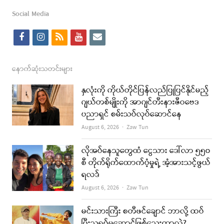
post
Social Media
f
i
r
y
e
a
n
s
o
m
c
s
s
u
a
နောက်ဆုံးသတင်းများ
e
t
t
i
နှလုံးကို ကိုယ်တိုင်ပြန်လည်ပြုပြင်နိုင်မည့်
b
a
u
l
ဂျယ်တစ်မျိုးကို အာဂျင်တီးနားဇီဝဗေဒ
ပညာရှင် စမ်းသပ်လုပ်ဆောင်နေ
o
g
b
Author
August 6, 2026
Zaw Tun
o
r
e
k
a
လိုအပ်နေသူတွေထံ ငွေသား ဒေါ်လာ ၅၅၀
စီ တိုက်ရိုက်ထောက်ပံ့မှုရဲ့ အံ့အားသင့်ဖွယ်
m
ရလဒ်
Author
August 6, 2026
Zaw Tun
မင်းသားကြီး စတီဖင်ချောင် ဘာလို့ ထပ်
ပြီးသရုပ်မဆောင်ဖြစ်သေးတာလဲ?