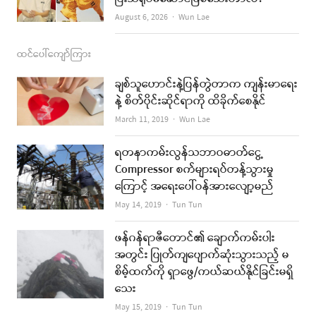
Author
August 6, 2026
Wun Lae
ထင်ပေါ်ကျော်ကြား
ချစ်သူဟောင်းနဲ့ပြန်တွဲတာက ကျန်းမာရေး
နဲ့ စိတ်ပိုင်းဆိုင်ရာကို ထိခိုက်စေနိုင်
Author
March 11, 2019
Wun Lae
ရတနာကမ်းလွန်သဘာဝဓာတ်ငွေ့
Compressor စက်များရပ်တန့်သွားမှု
ကြောင့် အရေးပေါ်ဝန်အားလျော့မည်
Author
May 14, 2019
Tun Tun
ဖန်ဂန်ရာဇီတောင်၏ ချောက်ကမ်းပါး
အတွင်း ပြုတ်ကျပျောက်ဆုံးသွားသည့် မ
စိမ့်ထက်ကို ရှာဖွေ/ကယ်ဆယ်နိုင်ခြင်းမရှိ
သေး
Author
May 15, 2019
Tun Tun