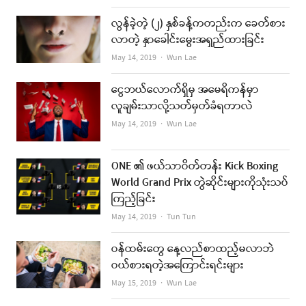
လွန်ခဲ့တဲ့ (၂) နှစ်ခန့်ကတည်းက ခေတ်စား
လာတဲ့ နှာခေါင်းမွေးအရှည်ထားခြင်း
Author
May 14, 2019
Wun Lae
ငွေဘယ်လောက်ရှိမှ အမေရိကန်မှာ
လူချမ်းသာလို့သတ်မှတ်ခံရတာလဲ
Author
May 14, 2019
Wun Lae
ONE ၏ ဖယ်သာဝိတ်တန်း Kick Boxing
World Grand Prix တွဲဆိုင်းများကိုသုံးသပ်
ကြည့်ခြင်း
Author
May 14, 2019
Tun Tun
ဝန်ထမ်းတွေ နေ့လည်စာထည့်မလာဘဲ
ဝယ်စားရတဲ့အကြောင်းရင်းများ
Author
May 15, 2019
Wun Lae