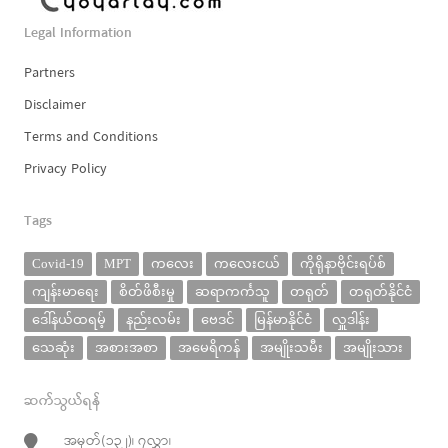
Legal Information
Partners
Disclaimer
Terms and Conditions
Privacy Policy
Tags
Covid-19
MPT
ကလေး
ကလေးငယ်
ကိုရိုနာဗိုင်းရပ်စ်
ကျန်းမာရေး
စိတ်ဖိစီးမှု
ဆရာကင်္ကသူ
တရုတ်
တရုတ်နိုင်ငံ
ဒေါ်နယ်ထရမ့်
နည်းလမ်း
ဗေဒင်
မြန်မာနိုင်ငံ
လှူဒါန်း
သေဆုံး
အစားအစာ
အမေရိကန်
အမျိုးသမီး
အမျိုးသား
ဆက်သွယ်ရန်
အမှတ်(၁၃၂)၊ ၇လွှာ၊