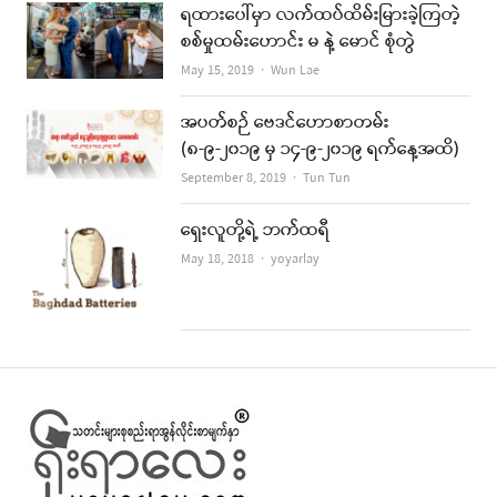
ရထားပေါ်မှာ လက်ထပ်ထိမ်းမြားခဲ့ကြတဲ့
စစ်မှုထမ်းဟောင်း မ နဲ့ မောင် စုံတွဲ
Author
May 15, 2019
Wun Lae
အပတ်စဉ် ဗေဒင်ဟောစာတမ်း
(၈-၉-၂၀၁၉ မှ ၁၄-၉-၂၀၁၉ ရက်နေ့အထိ)
Author
September 8, 2019
Tun Tun
ရှေးလူတို့ရဲ့ ဘက်ထရီ
Author
May 18, 2018
yoyarlay