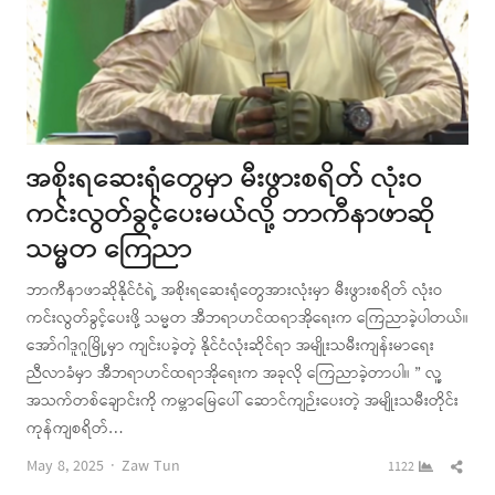
အစိုးရဆေးရုံတွေမှာ မီးဖွားစရိတ် လုံးဝ
ကင်းလွတ်ခွင့်ပေးမယ်လို့ ဘာကီနာဖာဆို
သမ္မတ ကြေညာ
ဘာကီနာဖာဆိုနိုင်ငံရဲ့ အစိုးရဆေးရုံတွေအားလုံးမှာ မီးဖွားစရိတ် လုံးဝ
ကင်းလွတ်ခွင့်ပေးဖို့ သမ္မတ အီဘရာဟင်ထရာအိုရေးက ကြေညာခဲ့ပါတယ်။
အော်ဂါဒူဂူမြို့မှာ ကျင်းပခဲ့တဲ့ နိုင်ငံလုံးဆိုင်ရာ အမျိုးသမီးကျန်းမာရေး
ညီလာခံမှာ အီဘရာဟင်ထရာအိုရေးက အခုလို ကြေညာခဲ့တာပါ။ ” လူ့
အသက်တစ်ချောင်းကို ကမ္ဘာမြေပေါ် ဆောင်ကျဉ်းပေးတဲ့ အမျိုးသမီးတိုင်း
ကုန်ကျစရိတ်…
Author
Shar
May 8, 2025
Zaw Tun
1122
this