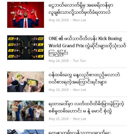
ငွေဘယ်လောက်ရှိမှ အမေရိကန်မှာ
လူချမ်းသာလို့သတ်မှတ်ခံရတာလဲ
Author
May 14, 2019
Wun Lae
ONE ၏ ဖယ်သာဝိတ်တန်း Kick Boxing
World Grand Prix တွဲဆိုင်းများကိုသုံးသပ်
ကြည့်ခြင်း
Author
May 14, 2019
Tun Tun
ဝန်ထမ်းတွေ နေ့လည်စာထည့်မလာဘဲ
ဝယ်စားရတဲ့အကြောင်းရင်းများ
Author
May 15, 2019
Wun Lae
ရထားပေါ်မှာ လက်ထပ်ထိမ်းမြားခဲ့ကြတဲ့
စစ်မှုထမ်းဟောင်း မ နဲ့ မောင် စုံတွဲ
Author
May 15, 2019
Wun Lae
ရတနာကမ်းလွန်သဘာဝဓာတ်ငွေ့