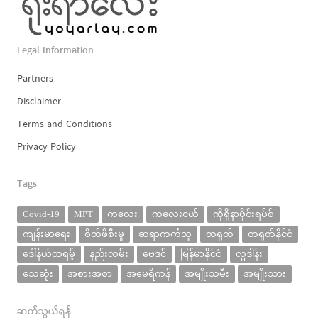
Legal Information
Partners
Disclaimer
Terms and Conditions
Privacy Policy
Tags
Covid-19
MPT
ကလေး
ကလေးငယ်
ကိုရိုနာဗိုင်းရပ်စ်
ကျန်းမာရေး
စိတ်ဖိစီးမှု
ဆရာကင်္ကသူ
တရုတ်
တရုတ်နိုင်ငံ
ဒေါ်နယ်ထရမ့်
နည်းလမ်း
ဗေဒင်
မြန်မာနိုင်ငံ
လှူဒါန်း
သေဆုံး
အစားအစာ
အမေရိကန်
အမျိုးသမီး
အမျိုးသား
ဆက်သွယ်ရန်