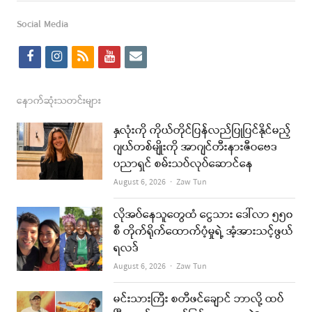
post
Social Media
f
i
r
y
e
a
n
s
o
m
c
s
s
u
a
နောက်ဆုံးသတင်းများ
e
t
t
i
နှလုံးကို ကိုယ်တိုင်ပြန်လည်ပြုပြင်နိုင်မည့်
b
a
u
l
ဂျယ်တစ်မျိုးကို အာဂျင်တီးနားဇီဝဗေဒ
ပညာရှင် စမ်းသပ်လုပ်ဆောင်နေ
o
g
b
Author
August 6, 2026
Zaw Tun
o
r
e
k
a
လိုအပ်နေသူတွေထံ ငွေသား ဒေါ်လာ ၅၅၀
စီ တိုက်ရိုက်ထောက်ပံ့မှုရဲ့ အံ့အားသင့်ဖွယ်
m
ရလဒ်
Author
August 6, 2026
Zaw Tun
မင်းသားကြီး စတီဖင်ချောင် ဘာလို့ ထပ်