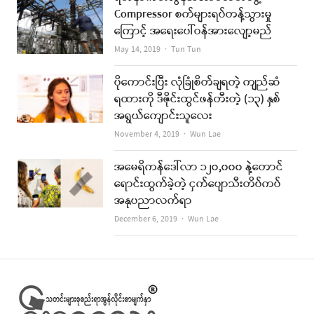
Compressor စက်များရပ်တန့်သွားမှု
ကြောင့် အရေးပေါ်ဝန်အားလျော့မည်
Author
May 14, 2019
Tun Tun
ပိုကောင်းပြီး လုံခြုံစိတ်ချရတဲ့ ကျည်ဆံ
ရထားကို ဒီဇိုင်းထွင်ဖန်တီးတဲ့ (၁၃) နှစ်
အရွယ်ကျောင်းသူလေး
Author
November 4, 2019
Wun Lae
အမေရိကန်ဒေါ်လာ ၁၂၀,၀၀၀ နဲ့တောင်
ရောင်းထွက်ခဲ့တဲ့ ငှက်ပျောသီးတိပ်ကပ်
အနုပညာလက်ရာ
Author
December 6, 2019
Wun Lae