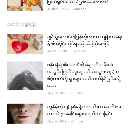
ပြီးသရုပ်မဆောင်ဖြစ်သေးတာလဲ?
Author
August 6, 2026
Wun Lae
ထင်ပေါ်ကျော်ကြား
ချစ်သူဟောင်းနဲ့ပြန်တွဲတာက ကျန်းမာရေး
နဲ့ စိတ်ပိုင်းဆိုင်ရာကို ထိခိုက်စေနိုင်
Author
March 11, 2019
Wun Lae
ဖန်ဂန်ရာဇီတောင်၏ ချောက်ကမ်းပါး
အတွင်း ပြုတ်ကျပျောက်ဆုံးသွားသည့် မ
စိမ့်ထက်ကို ရှာဖွေ/ကယ်ဆယ်နိုင်ခြင်းမရှိ
သေး
Author
May 15, 2019
Tun Tun
လွန်ခဲ့တဲ့ (၂) နှစ်ခန့်ကတည်းက ခေတ်စား
လာတဲ့ နှာခေါင်းမွေးအရှည်ထားခြင်း
Author
May 14, 2019
Wun Lae