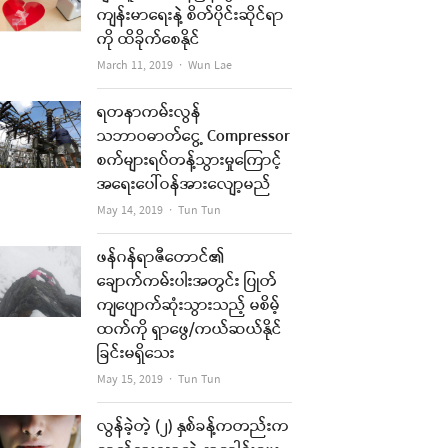
ကျန်းမာရေးနဲ့ စိတ်ပိုင်းဆိုင်ရာ
ကို ထိခိုက်စေနိုင်
Author
March 11, 2019
Wun Lae
ရတနာကမ်းလွန်
သဘာဝဓာတ်ငွေ့ Compressor
စက်များရပ်တန့်သွားမှုကြောင့်
အရေးပေါ်ဝန်အားလျော့မည်
Author
May 14, 2019
Tun Tun
ဖန်ဂန်ရာဇီတောင်၏
ချောက်ကမ်းပါးအတွင်း ပြုတ်
ကျပျောက်ဆုံးသွားသည့် မစိမ့်
ထက်ကို ရှာဖွေ/ကယ်ဆယ်နိုင်
ခြင်းမရှိသေး
Author
May 15, 2019
Tun Tun
လွန်ခဲ့တဲ့ (၂) နှစ်ခန့်ကတည်းက