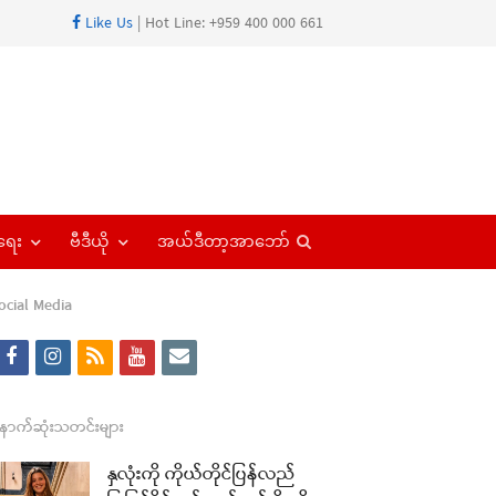
Like Us
| Hot Line: +959 400 000 661
Open
ရေး
ဗီဒီယို
အယ်ဒီတာ့အာဘော်
search
panel
ocial Media
f
i
r
y
e
a
n
s
o
m
c
s
s
u
a
ောက်ဆုံးသတင်းများ
e
t
t
i
နှလုံးကို ကိုယ်တိုင်ပြန်လည်