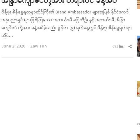
အိန္ဒြာကျော်ဇင်တို့အား တရားဝင် ခန့်အပ်
ဝိန့်ဖူး စိန်ရွှေရတနာဆိုင်ကြီး၏ Brand Ambassador များအဖြစ် နိုင်ငံကျော်
အနုပညာရှင် များဖြစ်ကြသော အကယ်ဒမီ ပြေတီဦး နှင့် အကယ်ဒမီ အိန္ဒြာ
ကျော်ဇင် တို့အား ခန့်အပ်ခဲ့သည်။ ဇွန်လ (၉) ရက်နေ့တွင် ဝိန့်ဖူး စိန်ရွှေရတနာ
ဆိုင်…
Author
Sha
June 2, 2026
Zaw Tun
691
this
pos
ထ