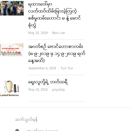
ရထားပေါ်မှာ
လက်ထပ်ထိမ်းမြားခဲ့ကြတဲ့
စစ်မှုထမ်းဟောင်း မ နဲ့ မောင်
စုံတွဲ
Author
May 15, 2019
Wun Lae
အပတ်စဉ် ဗေဒင်ဟောစာတမ်း
(၈-၉-၂၀၁၉ မှ ၁၄-၉-၂၀၁၉ ရက်
နေ့အထိ)
Author
September 8, 2019
Tun Tun
ရှေးလူတို့ရဲ့ ဘက်ထရီ
Author
May 18, 2018
yoyarlay
ဆက်သွယ်ရန်