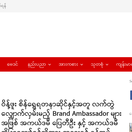
ရန်
ဗေဒင်
နည်းပညာ
အားကစား
သုတစုံ
ကျန်းမာ
S
ဝိန့်ဖူး စိန်ရွှေရတနာဆိုင်နှင့်အတူ လက်တွဲ
လျှောက်လှမ်းမည့် Brand Ambassador များ
န
အဖြစ် အကယ်ဒမီ ပြေတီဦး နှင့် အကယ်ဒမီ