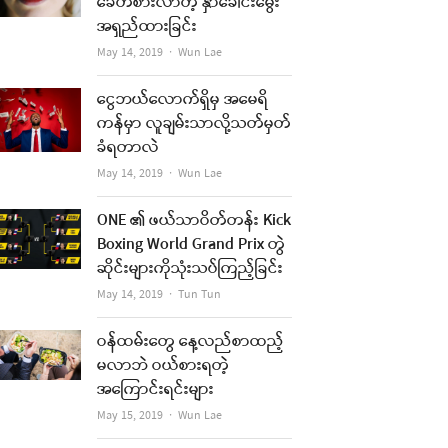
ခေတ်စားလာတဲ့ နှာခေါင်းမွေး
အရှည်ထားခြင်း
Author
May 14, 2019
Wun Lae
ငွေဘယ်လောက်ရှိမှ အမေရိ
ကန်မှာ လူချမ်းသာလို့သတ်မှတ်
ခံရတာလဲ
Author
May 14, 2019
Wun Lae
ONE ၏ ဖယ်သာဝိတ်တန်း Kick
Boxing World Grand Prix တွဲ
ဆိုင်းများကိုသုံးသပ်ကြည့်ခြင်း
Author
May 14, 2019
Tun Tun
ဝန်ထမ်းတွေ နေ့လည်စာထည့်
မလာဘဲ ဝယ်စားရတဲ့
အကြောင်းရင်းများ
Author
May 15, 2019
Wun Lae