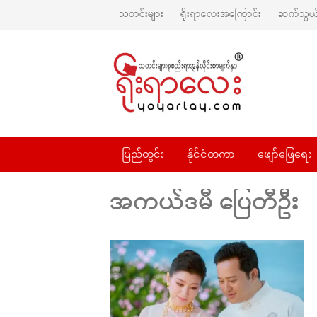
သတင်းများ
ရိုးရာလေးအကြောင်း
ဆက်သွယ်
ပြည်တွင်း
နိုင်ငံတကာ
ဖျော်ဖြေရေး
အကယ်ဒမီ ပြေတီဦး