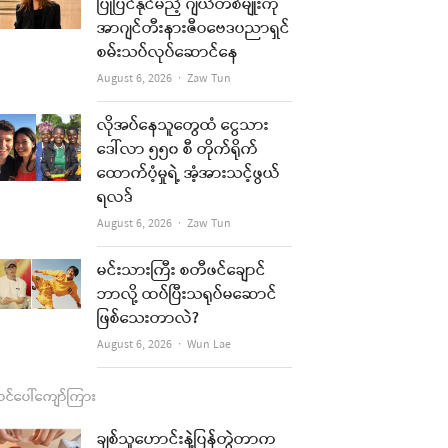
b
a
u
l
ပြုပြင်နိုင်မည့် ဂျယ်တစ်မျိုးကို
အာဂျင်တီးနားဇီဝဗေဒပညာရှင်
o
g
b
စမ်းသပ်လုပ်ဆောင်နေ
o
r
e
Author
August 6, 2026
Zaw Tun
k
a
လိုအပ်နေသူတွေထံ ငွေသား
m
re
ဒေါ်လာ ၅၅၀ စီ တိုက်ရိုက်
ထောက်ပံ့မှုရဲ့ အံ့အားသင့်ဖွယ်
t
ရလဒ်
Author
August 6, 2026
Zaw Tun
မင်းသားကြီး စတီဖင်ချောင်
ဘာလို့ ထပ်ပြီးသရုပ်မဆောင်
ဖြစ်သေးတာလဲ?
Author
August 6, 2026
Wun Lae
င်ပေါ်ကျော်ကြား
ချစ်သူဟောင်းနဲ့ပြန်တွဲတာက