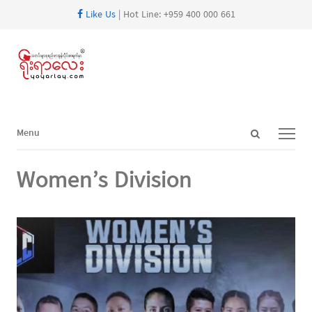
Like Us
| Hot Line: +959 400 000 661
Open
Menu
Menu
search
panel
Women’s Division