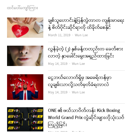
ထင်ပေါ်ကျော်ကြား
ချစ်သူဟောင်းနဲ့ပြန်တွဲတာက ကျန်းမာရေး
နဲ့ စိတ်ပိုင်းဆိုင်ရာကို ထိခိုက်စေနိုင်
Author
March 11, 2019
Wun Lae
လွန်ခဲ့တဲ့ (၂) နှစ်ခန့်ကတည်းက ခေတ်စား
လာတဲ့ နှာခေါင်းမွေးအရှည်ထားခြင်း
Author
May 14, 2019
Wun Lae
ငွေဘယ်လောက်ရှိမှ အမေရိကန်မှာ
လူချမ်းသာလို့သတ်မှတ်ခံရတာလဲ
Author
May 14, 2019
Wun Lae
ONE ၏ ဖယ်သာဝိတ်တန်း Kick Boxing
World Grand Prix တွဲဆိုင်းများကိုသုံးသပ်
ကြည့်ခြင်း