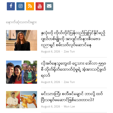
f
i
r
y
e
a
n
s
o
m
c
s
s
u
a
နောက်ဆုံးသတင်းများ
e
t
t
i
နှလုံးကို ကိုယ်တိုင်ပြန်လည်ပြုပြင်နိုင်မည့်
b
a
u
l
ဂျယ်တစ်မျိုးကို အာဂျင်တီးနားဇီဝဗေဒ
ပညာရှင် စမ်းသပ်လုပ်ဆောင်နေ
o
g
b
Author
August 6, 2026
Zaw Tun
o
r
e
k
a
လိုအပ်နေသူတွေထံ ငွေသား ဒေါ်လာ ၅၅၀
စီ တိုက်ရိုက်ထောက်ပံ့မှုရဲ့ အံ့အားသင့်ဖွယ်
m
ရလဒ်
Author
August 6, 2026
Zaw Tun
မင်းသားကြီး စတီဖင်ချောင် ဘာလို့ ထပ်
ပြီးသရုပ်မဆောင်ဖြစ်သေးတာလဲ?
Author
August 6, 2026
Wun Lae