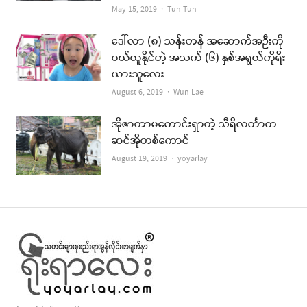
Author
May 15, 2019
Tun Tun
ဒေါ်လာ (၈) သန်းတန် အဆောက်အဦးကို
ဝယ်ယူနိုင်တဲ့ အသက် (၆) နှစ်အရွယ်ကိုရီး
ယားသူလေး
Author
August 6, 2019
Wun Lae
အိုဇာတာမကောင်းရှာတဲ့ သီရိလင်္ကာက
ဆင်အိုတစ်ကောင်
Author
August 19, 2019
yoyarlay