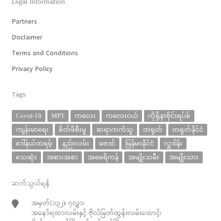
Legal Information
Partners
Disclaimer
Terms and Conditions
Privacy Policy
Tags
Covid-19
MPT
ကလေး
ကလေးငယ်
ကိုရိုနာဗိုင်းရပ်စ်
ကျန်းမာရေး
စိတ်ဖိစီးမှု
ဆရာကင်္ကသူ
တရုတ်
တရုတ်နိုင်ငံ
ဒေါ်နယ်ထရမ့်
နည်းလမ်း
ဗေဒင်
မြန်မာနိုင်ငံ
လှူဒါန်း
သေဆုံး
အစားအစာ
အမေရိကန်
အမျိုးသမီး
အမျိုးသား
ဆက်သွယ်ရန်
အမှတ်(၁၃၂)၊ ၇လွှာ၊
အနော်ရထာလမ်းနှင့် ဗိုလ်မြတ်ထွန်းလမ်းထောင့်၊