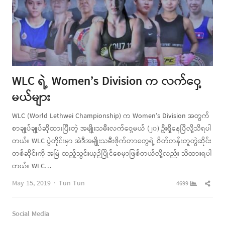
WLC ရဲ့ Women’s Division က လက်ဝှေ့
မယ်များ
WLC (World Lethwei Championship) က Women’s Division အတွက်
စာချုပ်ချုပ်ဆိုထားပြီးတဲ့ အမျိုးသမီးလက်ဝှေ့မယ် (၂၀) ဦးရှိနေပြီလို့သိရပါ
တယ်။ WLC ပွဲတိုင်းမှာ အဲဒီအမျိုးသမီးဖိုက်တာတွေရဲ့ ဝိတ်တန်းတူတွဲဆိုင်း
တစ်ဆိုင်းကို အမြဲ ထည့်သွင်းယှဉ်ပြိုင်စေမှာဖြစ်တယ်လို့လည်း သိထားရပါ
တယ်။ WLC…
Author
Shar
May 15, 2019
Tun Tun
4699
this
post
Social Media