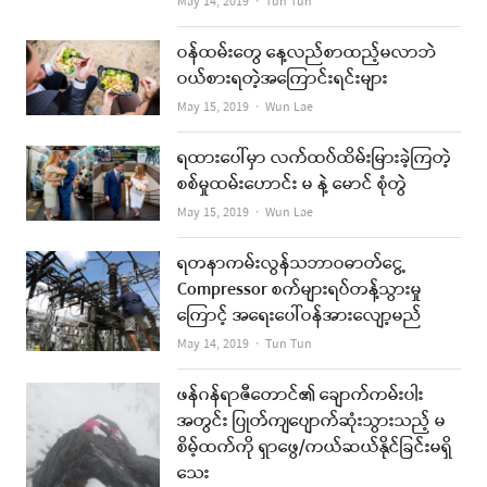
Author
May 14, 2019
Tun Tun
ဝန်ထမ်းတွေ နေ့လည်စာထည့်မလာဘဲ
ဝယ်စားရတဲ့အကြောင်းရင်းများ
Author
May 15, 2019
Wun Lae
ရထားပေါ်မှာ လက်ထပ်ထိမ်းမြားခဲ့ကြတဲ့
စစ်မှုထမ်းဟောင်း မ နဲ့ မောင် စုံတွဲ
Author
May 15, 2019
Wun Lae
ရတနာကမ်းလွန်သဘာဝဓာတ်ငွေ့
Compressor စက်များရပ်တန့်သွားမှု
ကြောင့် အရေးပေါ်ဝန်အားလျော့မည်
Author
May 14, 2019
Tun Tun
ဖန်ဂန်ရာဇီတောင်၏ ချောက်ကမ်းပါး
အတွင်း ပြုတ်ကျပျောက်ဆုံးသွားသည့် မ
စိမ့်ထက်ကို ရှာဖွေ/ကယ်ဆယ်နိုင်ခြင်းမရှိ
သေး