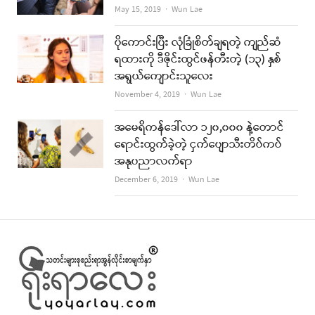
Author
May 15, 2019
Wun Lae
ပိုကောင်းပြီး လုံခြုံစိတ်ချရတဲ့ ကျည်ဆံ
ရထားကို ဒီဇိုင်းထွင်ဖန်တီးတဲ့ (၁၃) နှစ်
အရွယ်ကျောင်းသူလေး
Author
November 4, 2019
Wun Lae
အမေရိကန်ဒေါ်လာ ၁၂၀,၀၀၀ နဲ့တောင်
ရောင်းထွက်ခဲ့တဲ့ ငှက်ပျောသီးတိပ်ကပ်
အနုပညာလက်ရာ
Author
December 6, 2019
Wun Lae