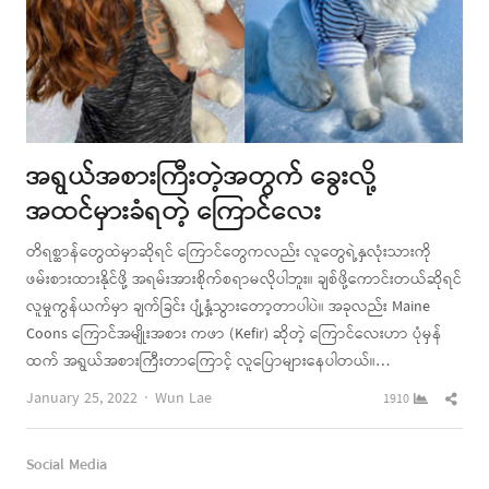
အရွယ်အစားကြီးတဲ့အတွက် ခွေးလို့
အထင်မှားခံရတဲ့ ကြောင်လေး
တိရစ္ဆာန်တွေထဲမှာဆိုရင် ကြောင်တွေကလည်း လူတွေရဲ့နှလုံးသားကို
ဖမ်းစားထားနိုင်ဖို့ အရမ်းအားစိုက်စရာမလိုပါဘူး။ ချစ်ဖို့ကောင်းတယ်ဆိုရင်
လူမှုကွန်ယက်မှာ ချက်ခြင်း ပျံ့နှံ့သွားတော့တာပါပဲ။ အခုလည်း Maine
Coons ကြောင်အမျိုးအစား ကဖာ (Kefir) ဆိုတဲ့ ကြောင်လေးဟာ ပုံမှန်
ထက် အရွယ်အစားကြီးတာကြောင့် လူပြောများနေပါတယ်။…
Author
Shar
January 25, 2022
Wun Lae
1910
this
post
Social Media