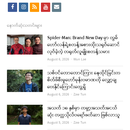
f
i
r
y
e
a
n
s
o
m
c
s
s
u
a
နောက်ဆုံးသတင်းများ
e
t
t
i
Spider-Man: Brand New Day မှာ တွမ်
b
a
u
l
ဟော်လန်ရဲ့စတန့်အစားထိုးသရုပ်ဆောင်
လုပ်ခဲ့တဲ့ တရုတ်လူမျိုးစတန့်သမား
o
g
b
Author
August 6, 2026
Wun Lae
o
r
e
k
a
သစ်ပင်တောတောင်ကြား နေထိုင်ခြင်းက
စိတ်ဖိစီးမှုဟော်မုန်းပမာဏကို လျှော့ချ
m
ပေးနိုင်ကြောင်းတွေ့ရှိ
Author
August 6, 2026
Zaw Tun
အသက် ၁၈ နှစ်မှာ ကမ္ဘာ့အသက်အငယ်
ဆုံး တက္ကသိုလ်ပရော်ဖက်ဆာ ဖြစ်လာသူ
Author
August 5, 2026
Zaw Tun