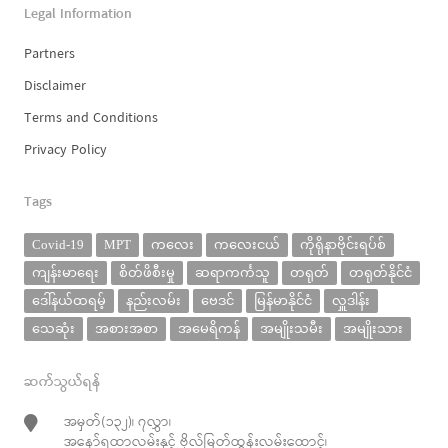
Legal Information
Partners
Disclaimer
Terms and Conditions
Privacy Policy
Tags
Covid-19
MPT
ကလေး
ကလေးငယ်
ကိုရိုနာဗိုင်းရပ်စ်
ကျန်းမာရေး
စိတ်ဖိစီးမှု
ဆရာကင်္ကသူ
တရုတ်
တရုတ်နိုင်ငံ
ဒေါ်နယ်ထရမ့်
နည်းလမ်း
ဗေဒင်
မြန်မာနိုင်ငံ
လှူဒါန်း
သေဆုံး
အစားအစာ
အမေရိကန်
အမျိုးသမီး
အမျိုးသား
ဆက်သွယ်ရန်
အမှတ်(၁၃၂)၊ ၇လွှာ၊
အနော်ရထာလမ်းနှင့် ဗိုလ်မြတ်ထွန်းလမ်းထောင့်၊