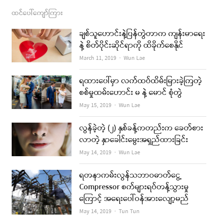
ထင်ပေါ်ကျော်ကြား
ချစ်သူဟောင်းနဲ့ပြန်တွဲတာက ကျန်းမာရေး
နဲ့ စိတ်ပိုင်းဆိုင်ရာကို ထိခိုက်စေနိုင်
Author
March 11, 2019
Wun Lae
ရထားပေါ်မှာ လက်ထပ်ထိမ်းမြားခဲ့ကြတဲ့
စစ်မှုထမ်းဟောင်း မ နဲ့ မောင် စုံတွဲ
Author
May 15, 2019
Wun Lae
လွန်ခဲ့တဲ့ (၂) နှစ်ခန့်ကတည်းက ခေတ်စား
လာတဲ့ နှာခေါင်းမွေးအရှည်ထားခြင်း
Author
May 14, 2019
Wun Lae
ရတနာကမ်းလွန်သဘာဝဓာတ်ငွေ့
Compressor စက်များရပ်တန့်သွားမှု
ကြောင့် အရေးပေါ်ဝန်အားလျော့မည်
Author
May 14, 2019
Tun Tun