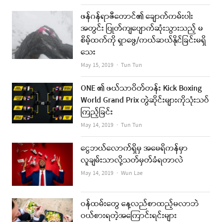
ဖန်ဂန်ရာဇီတောင်၏ ချောက်ကမ်းပါး
အတွင်း ပြုတ်ကျပျောက်ဆုံးသွားသည့် မ
စိမ့်ထက်ကို ရှာဖွေ/ကယ်ဆယ်နိုင်ခြင်းမရှိ
သေး
Author
May 15, 2019
Tun Tun
ONE ၏ ဖယ်သာဝိတ်တန်း Kick Boxing
World Grand Prix တွဲဆိုင်းများကိုသုံးသပ်
ကြည့်ခြင်း
Author
May 14, 2019
Tun Tun
ငွေဘယ်လောက်ရှိမှ အမေရိကန်မှာ
လူချမ်းသာလို့သတ်မှတ်ခံရတာလဲ
Author
May 14, 2019
Wun Lae
ဝန်ထမ်းတွေ နေ့လည်စာထည့်မလာဘဲ
ဝယ်စားရတဲ့အကြောင်းရင်းများ