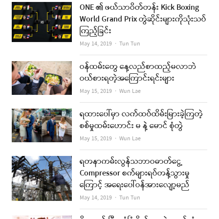
ONE ၏ ဖယ်သာဝိတ်တန်း Kick Boxing
World Grand Prix တွဲဆိုင်းများကိုသုံးသပ်
ကြည့်ခြင်း
Author
May 14, 2019
Tun Tun
ဝန်ထမ်းတွေ နေ့လည်စာထည့်မလာဘဲ
ဝယ်စားရတဲ့အကြောင်းရင်းများ
Author
May 15, 2019
Wun Lae
ရထားပေါ်မှာ လက်ထပ်ထိမ်းမြားခဲ့ကြတဲ့
စစ်မှုထမ်းဟောင်း မ နဲ့ မောင် စုံတွဲ
Author
May 15, 2019
Wun Lae
ရတနာကမ်းလွန်သဘာဝဓာတ်ငွေ့
Compressor စက်များရပ်တန့်သွားမှု
ကြောင့် အရေးပေါ်ဝန်အားလျော့မည်
Author
May 14, 2019
Tun Tun