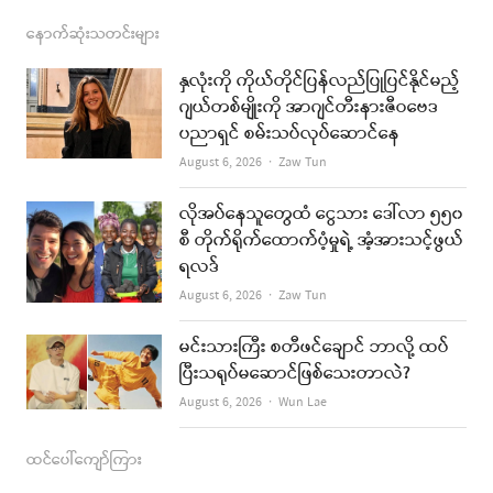
c
s
s
u
a
နောက်ဆုံးသတင်းများ
e
t
t
i
နှလုံးကို ကိုယ်တိုင်ပြန်လည်ပြုပြင်နိုင်မည့်
b
a
u
l
ဂျယ်တစ်မျိုးကို အာဂျင်တီးနားဇီဝဗေဒ
ပညာရှင် စမ်းသပ်လုပ်ဆောင်နေ
o
g
b
Author
August 6, 2026
Zaw Tun
o
r
e
k
a
လိုအပ်နေသူတွေထံ ငွေသား ဒေါ်လာ ၅၅၀
စီ တိုက်ရိုက်ထောက်ပံ့မှုရဲ့ အံ့အားသင့်ဖွယ်
m
ရလဒ်
Author
August 6, 2026
Zaw Tun
မင်းသားကြီး စတီဖင်ချောင် ဘာလို့ ထပ်
ပြီးသရုပ်မဆောင်ဖြစ်သေးတာလဲ?
Author
August 6, 2026
Wun Lae
ထင်ပေါ်ကျော်ကြား