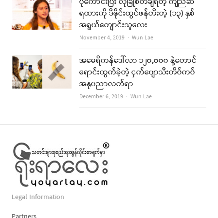
ပိုကောင်းပြီး လုံခြုံစိတ်ချရတဲ့ ကျည်ဆံ
ရထားကို ဒီဇိုင်းထွင်ဖန်တီးတဲ့ (၁၃) နှစ်
အရွယ်ကျောင်းသူလေး
Author
November 4, 2019
Wun Lae
အမေရိကန်ဒေါ်လာ ၁၂၀,၀၀၀ နဲ့တောင်
ရောင်းထွက်ခဲ့တဲ့ ငှက်ပျောသီးတိပ်ကပ်
အနုပညာလက်ရာ
Author
December 6, 2019
Wun Lae
Legal Information
Partners