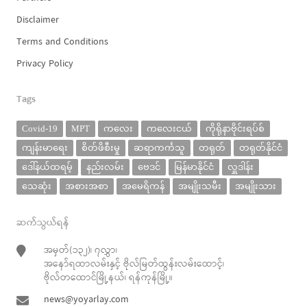
Disclaimer
Terms and Conditions
Privacy Policy
Tags
Covid-19
MPT
ကလေး
ကလေးငယ်
ကိုရိုနာဗိုင်းရပ်စ်
ကျန်းမာရေး
စိတ်ဖိစီးမှု
ဆရာကင်္ကသူ
တရုတ်
တရုတ်နိုင်ငံ
ဒေါ်နယ်ထရမ့်
နည်းလမ်း
ဗေဒင်
မြန်မာနိုင်ငံ
လှူဒါန်း
သေဆုံး
အစားအစာ
အမေရိကန်
အမျိုးသမီး
အမျိုးသား
ဆက်သွယ်ရန်
အမှတ်(၁၃၂)၊ ၇လွှာ၊
အနော်ရထာလမ်းနှင့် ဗိုလ်မြတ်ထွန်းလမ်းထောင့်၊
ဗိုလ်တထောင်မြို့နယ်၊ ရန်ကုန်မြို့။
news@yoyarlay.com