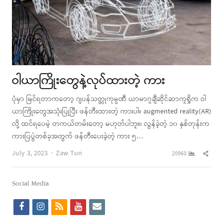
ဝါယာကြိုးတွေနဲ့လုပ်ထားတဲ့ ကား
ပုံမှာ မြင်ရတာကတော့ ဂျပန်သတ္တုကုမ္ပဏီ ယာမာဂူချီဆိုင်ဆာကူရှိုက ဝါ
ယာကြိုးတွေအသုံးပြုပြီး ဖန်တီးထားတဲ့ ကားပါ။ augmented reality(AR)
လို့ ထင်ရပေမဲ့ တကယ်တမ်းတော့ မဟုတ်ပါဘူး။ လွန်ခဲ့တဲ့ ၁၀ နှစ်တုန်းက
ကားပြပွဲတစ်ခုအတွက် ဖန်တီးပေးခဲ့တဲ့ ကား ၅…
Author
Shar
July 3, 2023
Zaw Tun
20968
this
post
Social Media
f
i
r
y
e
a
n
s
o
m