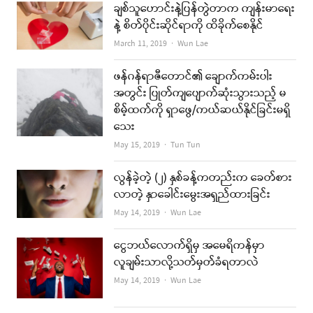
ချစ်သူဟောင်းနဲ့ပြန်တွဲတာက ကျန်းမာရေး
နဲ့ စိတ်ပိုင်းဆိုင်ရာကို ထိခိုက်စေနိုင်
Author
March 11, 2019
Wun Lae
ဖန်ဂန်ရာဇီတောင်၏ ချောက်ကမ်းပါး
အတွင်း ပြုတ်ကျပျောက်ဆုံးသွားသည့် မ
စိမ့်ထက်ကို ရှာဖွေ/ကယ်ဆယ်နိုင်ခြင်းမရှိ
သေး
Author
May 15, 2019
Tun Tun
လွန်ခဲ့တဲ့ (၂) နှစ်ခန့်ကတည်းက ခေတ်စား
လာတဲ့ နှာခေါင်းမွေးအရှည်ထားခြင်း
Author
May 14, 2019
Wun Lae
ငွေဘယ်လောက်ရှိမှ အမေရိကန်မှာ
လူချမ်းသာလို့သတ်မှတ်ခံရတာလဲ
Author
May 14, 2019
Wun Lae