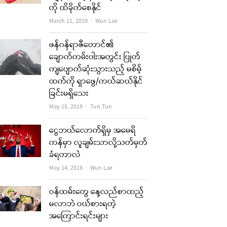
re
ကို ထိခိုက်စေနိုင်
Author
March 11, 2019
Wun Lae
t
ဖန်ဂန်ရာဇီတောင်၏
ချောက်ကမ်းပါးအတွင်း ပြုတ်
ကျပျောက်ဆုံးသွားသည့် မစိမ့်
ထက်ကို ရှာဖွေ/ကယ်ဆယ်နိုင်
ခြင်းမရှိသေး
Author
May 15, 2019
Tun Tun
ငွေဘယ်လောက်ရှိမှ အမေရိ
ကန်မှာ လူချမ်းသာလို့သတ်မှတ်
ခံရတာလဲ
Author
May 14, 2019
Wun Lae
ဝန်ထမ်းတွေ နေ့လည်စာထည့်
မလာဘဲ ဝယ်စားရတဲ့
အကြောင်းရင်းများ