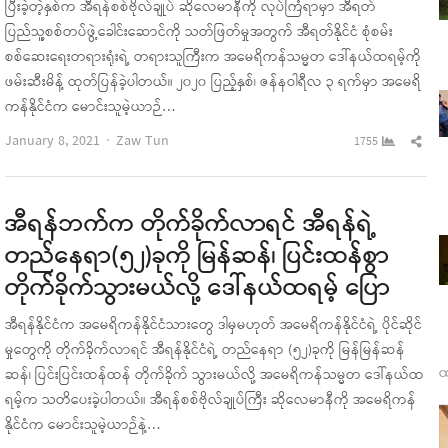
ပြီးခဲ့တဲ့နှစ်က အီရန်စစ်ဗိုလ်ချုပ် ဆိုလေမာနီကို လုပ်ကြံရာမှာ အီရတ်
ပြည်သူ့စစ်တပ်ဖွဲ့ခေါင်းဆောင်ကို သတ်ဖြတ်မှုအတွက် အီရတ်နိုင်ငံ စုံစမ်း
စစ်ဆေးရေးတရားရုံးရဲ့ တရားသူကြီးက အမေရိကန်သမ္မတ ဒေါ်နယ်ထရမ့်ကို
ဖမ်းဆီးမိန့် ထုတ်ပြန်ခဲ့ပါတယ်။ ၂၀၂၀ ပြည့်နှစ်၊ ဇန်နဝါရီလ ၃ ရက်မှာ အမေရိ
ကန်နိုင်ငံက မောင်းသူမဲ့ယာဉ်…
Author
Sha
January 8, 2021
Zaw Tun
1755
this
pos
အီရန်ဘက်က တိုက်ခိုက်လာရင် အီရန်ရဲ့
တည်နေရာ(၅၂)ခုကို မြန်ဆန်၊ ပြင်းထန်စွာ
တိုက်ခိုက်သွားမယ်လို့ ဒေါ်နယ်ထရမ့် ပြော
အီရန်နိုင်ငံက အမေရိကန်နိုင်ငံသားတွေ ဒါမှမဟုတ် အမေရိကန်နိုင်ငံရဲ့ ပိုင်ဆိုင်
မှုတွေကို တိုက်ခိုက်လာရင် အီရန်နိုင်ငံရဲ့ တည်နေရာ (၅၂)ခုကို မြန်မြန်ဆန်
ထ
ဆန်၊ ပြင်းပြင်းထန်ထန် တိုက်ခိုက် သွားမယ်လို့ အမေရိကန်သမ္မတ ဒေါ်နယ်ထ
ရမ့်က သတိပေးခဲ့ပါတယ်။ အီရန်စစ်ဗိုလ်ချုပ်ကြီး ဆိုလေမာနီကို အမေရိကန်
နိုင်ငံက မောင်းသူမဲ့ယာဉ်နဲ့…