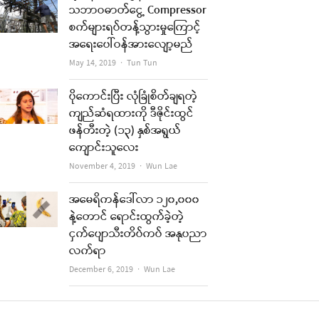
သဘာဝဓာတ်ငွေ့ Compressor
စက်များရပ်တန့်သွားမှုကြောင့်
အရေးပေါ်ဝန်အားလျော့မည်
Author
May 14, 2019
Tun Tun
ပိုကောင်းပြီး လုံခြုံစိတ်ချရတဲ့
ကျည်ဆံရထားကို ဒီဇိုင်းထွင်
ဖန်တီးတဲ့ (၁၃) နှစ်အရွယ်
ကျောင်းသူလေး
Author
November 4, 2019
Wun Lae
အမေရိကန်ဒေါ်လာ ၁၂၀,၀၀၀
နဲ့တောင် ရောင်းထွက်ခဲ့တဲ့
ငှက်ပျောသီးတိပ်ကပ် အနုပညာ
လက်ရာ
Author
December 6, 2019
Wun Lae