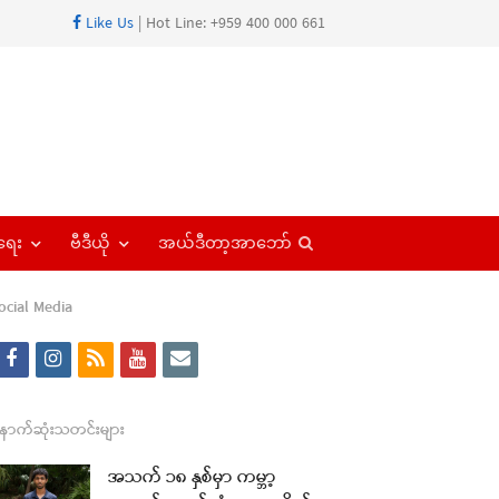
Like Us
| Hot Line: +959 400 000 661
Open
ရေး
ဗီဒီယို
အယ်ဒီတာ့အာဘော်
search
panel
ocial Media
f
i
r
y
e
a
n
s
o
m
c
s
s
u
a
ောက်ဆုံးသတင်းများ
e
t
t
i
အသက် ၁၈ နှစ်မှာ ကမ္ဘာ့