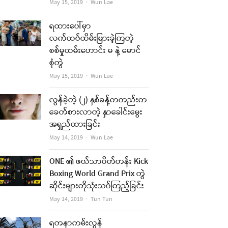
Author
May 15, 2019
Wun Lae
ရထားပေါ်မှာ
လက်ထပ်ထိမ်းမြားခဲ့ကြတဲ့
စစ်မှုထမ်းဟောင်း မ နဲ့ မောင်
စုံတွဲ
Author
May 15, 2019
Wun Lae
လွန်ခဲ့တဲ့ (၂) နှစ်ခန့်ကတည်းက
ခေတ်စားလာတဲ့ နှာခေါင်းမွေး
အရှည်ထားခြင်း
Author
May 14, 2019
Wun Lae
ONE ၏ ဖယ်သာဝိတ်တန်း Kick
Boxing World Grand Prix တွဲ
ဆိုင်းများကိုသုံးသပ်ကြည့်ခြင်း
Author
May 14, 2019
Tun Tun
ရတနာကမ်းလွန်