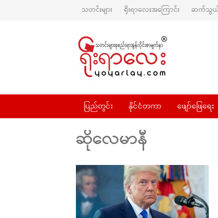
သတင်းများ
ရိုးရာလေးအကြောင်း
ဆက်သွယ်
ပြည်တွင်း
နိုင်ငံတကာ
ဖျော်ဖြေရေး
ဆိုလေမာနီ