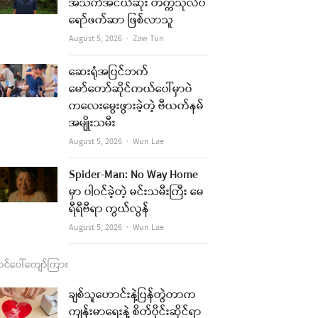
b
a
u
l
အသက်အငယ်ဆုံး တက္ကသိုလ်ပ
ရော်ဖက်ဆာ ဖြစ်လာသူ
o
g
b
Author
August 5, 2026
Zaw Tun
o
r
e
k
a
ဆေးရုံအပြင်ဘက်
မော်တော်ဆိုင်ကယ်ပေါ်မှာပဲ
m
re
ကလေးမွေးဖွားခဲ့တဲ့ ဗီယက်နမ်
အမျိုးသမီး
t
Author
August 5, 2026
Wun Lae
Spider-Man: No Way Home
မှာ ပါဝင်ခဲ့တဲ့ မင်းသမီးကြီး မေ
ရီရီဗီရာ ကွယ်လွန်
Author
August 5, 2026
Wun Lae
င်ပေါ်ကျော်ကြား
ချစ်သူဟောင်းနဲ့ပြန်တွဲတာက
ကျန်းမာရေးနဲ့ စိတ်ပိုင်းဆိုင်ရာ