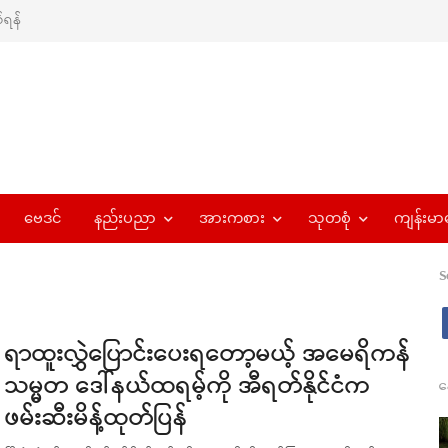
ရန်
ဗေဒင်
နည်းပညာ
အားကစား
သုတစုံ
ကျန်းမာ
S
ရာထူးလွှဲပြောင်းပေးရတော့မယ့် အမေရိကန်
သမ္မတ ဒေါ်နယ်ထရမ့်ကို အီရတ်နိုင်ငံက
န
ဖမ်းဆီးမိန့်ထုတ်ပြန်