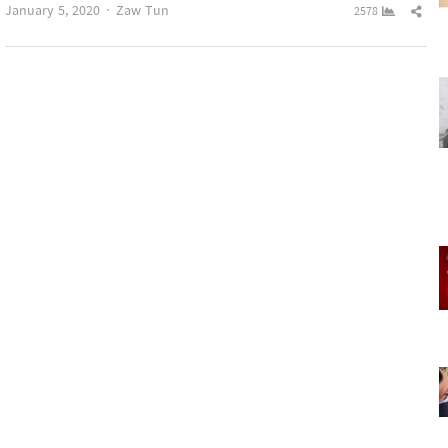
Author
Sha
January 5, 2020
Zaw Tun
2578
this
pos