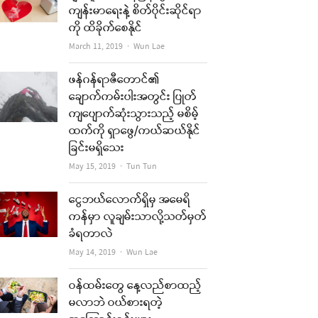
ကျန်းမာရေးနဲ့ စိတ်ပိုင်းဆိုင်ရာ
ကို ထိခိုက်စေနိုင်
Author
March 11, 2019
Wun Lae
ဖန်ဂန်ရာဇီတောင်၏
ချောက်ကမ်းပါးအတွင်း ပြုတ်
ကျပျောက်ဆုံးသွားသည့် မစိမ့်
ထက်ကို ရှာဖွေ/ကယ်ဆယ်နိုင်
ခြင်းမရှိသေး
Author
May 15, 2019
Tun Tun
ငွေဘယ်လောက်ရှိမှ အမေရိ
ကန်မှာ လူချမ်းသာလို့သတ်မှတ်
ခံရတာလဲ
Author
May 14, 2019
Wun Lae
ဝန်ထမ်းတွေ နေ့လည်စာထည့်
မလာဘဲ ဝယ်စားရတဲ့