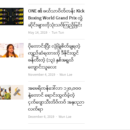
ONE ၏ ဖယ်သာဝိတ်တန်း Kick
Boxing World Grand Prix တွဲ
ဆိုင်းများကိုသုံးသပ်ကြည့်ခြင်း
Author
May 14, 2019
Tun Tun
ပိုကောင်းပြီး လုံခြုံစိတ်ချရတဲ့
ကျည်ဆံရထားကို ဒီဇိုင်းထွင်
ဖန်တီးတဲ့ (၁၃) နှစ်အရွယ်
ကျောင်းသူလေး
Author
November 4, 2019
Wun Lae
အမေရိကန်ဒေါ်လာ ၁၂၀,၀၀၀
နဲ့တောင် ရောင်းထွက်ခဲ့တဲ့
ငှက်ပျောသီးတိပ်ကပ် အနုပညာ
လက်ရာ
Author
December 6, 2019
Wun Lae