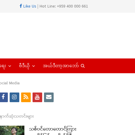
Like Us
| Hot Line: +959 400 000 661
Open
ရေး
ဗီဒီယို
အယ်ဒီတာ့အာဘော်
search
panel
ocial Media
f
i
r
y
e
a
n
s
o
m
c
s
s
u
a
ောက်ဆုံးသတင်းများ
e
t
t
i
သစ်ပင်တောတောင်ကြား