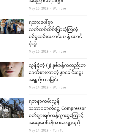
အကြောင်းရင်းများ
Author
May 15, 2019
Wun Lae
ရထားပေါ်မှာ
လက်ထပ်ထိမ်းမြားခဲ့ကြတဲ့
စစ်မှုထမ်းဟောင်း မ နဲ့ မောင်
စုံတွဲ
Author
May 15, 2019
Wun Lae
လွန်ခဲ့တဲ့ (၂) နှစ်ခန့်ကတည်းက
ခေတ်စားလာတဲ့ နှာခေါင်းမွေး
အရှည်ထားခြင်း
Author
May 14, 2019
Wun Lae
ရတနာကမ်းလွန်
သဘာဝဓာတ်ငွေ့ Compressor
စက်များရပ်တန့်သွားမှုကြောင့်
အရေးပေါ်ဝန်အားလျော့မည်
Author
May 14, 2019
Tun Tun