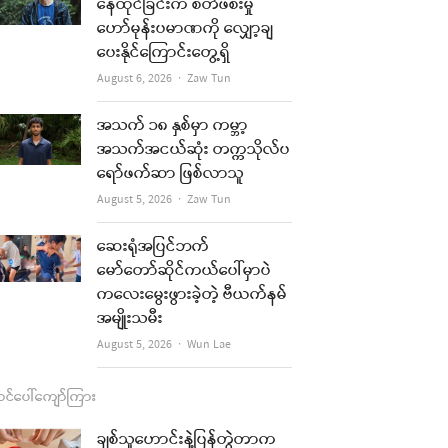
b
a
u
l
နေထိုင်ခြင်းက စိတ်ဖိစီးမှု
ဟော်မုန်းပမာဏကို လျှော့ချ
o
g
b
ပေးနိုင်ကြောင်းတွေ့ရှိ
o
r
e
Author
August 6, 2026
Zaw Tun
k
a
အသက် ၁၈ နှစ်မှာ ကမ္ဘာ့
m
re
အသက်အငယ်ဆုံး တက္ကသိုလ်ပ
ရော်ဖက်ဆာ ဖြစ်လာသူ
t
Author
August 5, 2026
Zaw Tun
ဆေးရုံအပြင်ဘက်
မော်တော်ဆိုင်ကယ်ပေါ်မှာပဲ
ကလေးမွေးဖွားခဲ့တဲ့ ဗီယက်နမ်
အမျိုးသမီး
Author
August 5, 2026
Wun Lae
င်ပေါ်ကျော်ကြား
ချစ်သူဟောင်းနဲ့ပြန်တွဲတာက