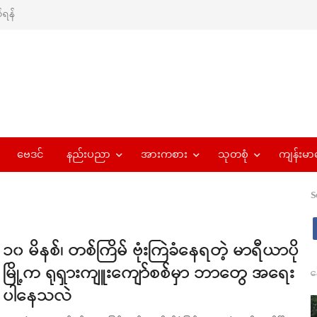
ရန်
ဗေဒင်
နည်းပညာ
အားကစား
သုတစုံ
ကျန်းမာ
S
၁၀ မိနစ်၊ တစ်ကြိမ် ဗုံးကြဲခံနေရတဲ့ မာရီယာပို
မြို့က ရုရှားကျူးကျော်စစ်မှာ ဘာတွေ အရေး
န
ပါနေသလဲ