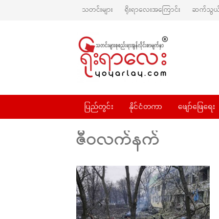
သတင်းများ
ရိုးရာလေးအကြောင်း
ဆက်သွယ်
ပြည်တွင်း
နိုင်ငံတကာ
ဖျော်ဖြေရေး
ဇီဝလက်နက်