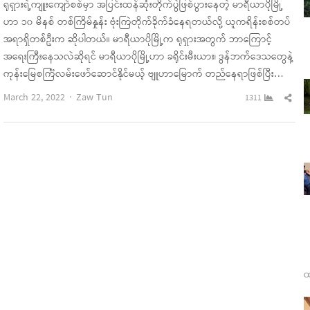
ရုရှားရဲ့ကျူးကျော်စစ်မှာ အပြင်းထန်ဆုံးတိုက်ပွဲဖြစ်ပွားနေတဲ့ မာရီယာပိုမြို့
ဟာ ၁၀ မိနစ် တစ်ကြိမ်နှုန်း ဗုံးကြဲတိုက်ခိုက်ခံနေရတယ်လို့ ယူကရိန်းစစ်တပ်
အရာရှိတစ်ဦးက ဆိုပါတယ်။ မာရီယာပိုမြို့က ရုရှားအတွက် ဘာကြောင့်
အရေးကြီးနေသလဲဆိုရင် မာရီယာပိုမြို့ဟာ ခရိုင်းမီးယား၊ ဒွန်ဘက်ဒေသတွေနဲ့
ကုန်းမြေစင်္ကြံလမ်းဖော်ဆောင်နိုင်မယ့် ဗျူဟာမြောက် တည်နေရာဖြစ်ပြီး…
Author
Sha
March 22, 2022
Zaw Tun
1311
this
pos
ထ