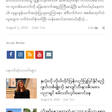
ကောလဟာလတွေ ပျံ့နှံ့လာခဲ့ပါတယ်။ အဲဒီဗီဒီယိုထဲမှာ ဝက်ဝံတစ်ကောင်
က လူတစ်ယောက်လို ခြေထောက်အရှည်ကြီးဆန့်ပြီး မတ်တပ်ရပ်နေတာ
ပါ။ လူမှုကွန်ယက်အသုံးပြုသူတွေကြားမှာ အဲဒီဝက်ဝံဟာ အစစ်မဟုတ်ဘဲ
လူတွေက ဝက်ဝံဝတ်စုံဝတ်ပြီး ဟန်ဆောင်ထားတယ်ဆိုတဲ့…
Author
Shar
August 2, 2023
Zaw Tun
1245
this
post
Social Media
f
i
r
y
e
a
n
s
o
m
c
s
s
u
a
နောက်ဆုံးသတင်းများ
e
t
t
i
နှလုံးကို ကိုယ်တိုင်ပြန်လည်ပြုပြင်နိုင်မည့်
b
a
u
l
ဂျယ်တစ်မျိုးကို အာဂျင်တီးနားဇီဝဗေဒ
ပညာရှင် စမ်းသပ်လုပ်ဆောင်နေ
o
g
b
Author
August 6, 2026
Zaw Tun
o
r
e
k
a
လိုအပ်နေသူတွေထံ ငွေသား ဒေါ်လာ ၅၅၀