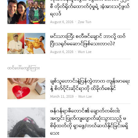
စီ တိုက်ရိုက်ထောက်ပံ့မှုရဲ့ အံ့အားသင့်ဖွယ်
m
ရလဒ်
Author
August 6, 2026
Zaw Tun
မင်းသားကြီး စတီဖင်ချောင် ဘာလို့ ထပ်
ပြီးသရုပ်မဆောင်ဖြစ်သေးတာလဲ?
Author
August 6, 2026
Wun Lae
ထင်ပေါ်ကျော်ကြား
ချစ်သူဟောင်းနဲ့ပြန်တွဲတာက ကျန်းမာရေး
နဲ့ စိတ်ပိုင်းဆိုင်ရာကို ထိခိုက်စေနိုင်
Author
March 11, 2019
Wun Lae
ဖန်ဂန်ရာဇီတောင်၏ ချောက်ကမ်းပါး
အတွင်း ပြုတ်ကျပျောက်ဆုံးသွားသည့် မ
စိမ့်ထက်ကို ရှာဖွေ/ကယ်ဆယ်နိုင်ခြင်းမရှိ
သေး