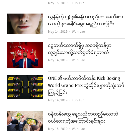
Author
May 15, 2019
Tun Tun
လွန်ခဲ့တဲ့ (၂) နှစ်ခန့်ကတည်းက ခေတ်စား
လာတဲ့ နှာခေါင်းမွေးအရှည်ထားခြင်း
Author
May 14, 2019
Wun Lae
ငွေဘယ်လောက်ရှိမှ အမေရိကန်မှာ
လူချမ်းသာလို့သတ်မှတ်ခံရတာလဲ
Author
May 14, 2019
Wun Lae
ONE ၏ ဖယ်သာဝိတ်တန်း Kick Boxing
World Grand Prix တွဲဆိုင်းများကိုသုံးသပ်
ကြည့်ခြင်း
Author
May 14, 2019
Tun Tun
ဝန်ထမ်းတွေ နေ့လည်စာထည့်မလာဘဲ
ဝယ်စားရတဲ့အကြောင်းရင်းများ
Author
May 15, 2019
Wun Lae