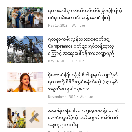
ရထားပေါ်မှာ လက်ထပ်ထိမ်းမြားခဲ့ကြတဲ့
စစ်မှုထမ်းဟောင်း မ နဲ့ မောင် စုံတွဲ
Author
May 15, 2019
Wun Lae
ရတနာကမ်းလွန်သဘာဝဓာတ်ငွေ့
Compressor စက်များရပ်တန့်သွားမှု
ကြောင့် အရေးပေါ်ဝန်အားလျော့မည်
Author
May 14, 2019
Tun Tun
ပိုကောင်းပြီး လုံခြုံစိတ်ချရတဲ့ ကျည်ဆံ
ရထားကို ဒီဇိုင်းထွင်ဖန်တီးတဲ့ (၁၃) နှစ်
အရွယ်ကျောင်းသူလေး
Author
November 4, 2019
Wun Lae
အမေရိကန်ဒေါ်လာ ၁၂၀,၀၀၀ နဲ့တောင်
ရောင်းထွက်ခဲ့တဲ့ ငှက်ပျောသီးတိပ်ကပ်
အနုပညာလက်ရာ