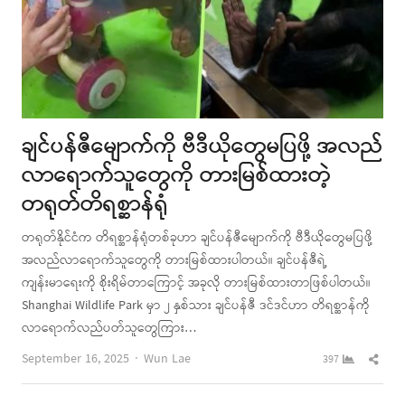
ချင်ပန်ဇီမျောက်ကို ဗီဒီယိုတွေမပြဖို့ အလည်
လာရောက်သူတွေကို တားမြစ်ထားတဲ့
တရုတ်တိရစ္ဆာန်ရုံ
တရုတ်နိုင်ငံက တိရစ္ဆာန်ရုံတစ်ခုဟာ ချင်ပန်ဇီမျောက်ကို ဗီဒီယိုတွေမပြဖို့
အလည်လာရောက်သူတွေကို တားမြစ်ထားပါတယ်။ ချင်ပန်ဇီရဲ့
ကျန်းမာရေးကို စိုးရိမ်တာကြောင့် အခုလို တားမြစ်ထားတာဖြစ်ပါတယ်။
Shanghai Wildlife Park မှာ ၂ နှစ်သား ချင်ပန်ဇီ ဒင်ဒင်ဟာ တိရစ္ဆာန်ကို
လာရောက်လည်ပတ်သူတွေကြား…
Author
Shar
September 16, 2025
Wun Lae
397
this
post