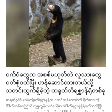
ဝက်ဝံတွေက အစစ်မဟုတ်ဘဲ လူသားတွေ
ဝတ်စုံဝတ်ပြီး ဟန်ဆောင်ထားတယ်လို့
သတင်းထွက်ရှိခဲ့တဲ့ တရုတ်တိရစ္ဆာန်ရုံတစ်ခု
တရုတ်နိုင်ငံ၊ ဟန်ကျုံးတိရစ္ဆာန်ရုံက ဝက်ဝံတစ်ကောင်ကို ရိုက်ထားတဲ့
ဗီဒီယိုတစ်ခုကြောင့် လူမှုကွန်ယက်ပေါ်မှာ အဲဒီတိရစ္ဆာန်ရုံနဲ့ပတ်သက်ပြီး