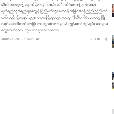
ဆီကို အစာရှာဖို့ ရောက်ရှိလာခဲ့ပါတယ်။ အဲဒီဝက်ဝံလေးရဲ့မျက်လုံးမှာ
မျက်ရည်လိုအရည်မျိုးတွေနဲ့ ပြည့်နှက်လို့နေတာမို့ အမြင်အာရုံကြည်ကြည်လင်
လင်လည်း ရှိမနေပါဘူူး။ တာဝန်ရှိသူတွေကတော့ “ဒီလိုဝက်ဝံလေးတွေ မြို့
လည်ခေါင်ထိတက်လာပြီး ဘာလို့အစာလာရှာလဲ ကျွန်တော်တို့လည်း သေချာမ
တွေးတတ်သေးပါဘူး။ သေချာတာကတော့…
Author
Sha
June 24, 2019
Wun Lae
4071
this
pos