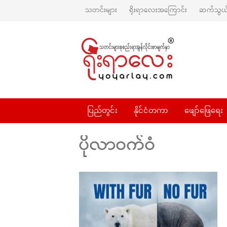
သတင်းများ
ရိုးရာလေးအကြောင်း
ဆက်သွယ်
ပြည်တွင်း
နိုင်ငံတကာ
ဖျော်ဖြေရေး
ပိုလာဝက်ဝံ