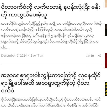
ပိုလာဝက်ဝံကို လက်ဗလာနဲ့ နပန်းလုံးပြီး ဇနီး
ကို ကာကွယ်ပေးခဲ့သူ
ကနေဒါနိုင်ငံ အွန်တာရီယိုပြည်နယ်မှ အမျိုးသားတစ်ဦးကတော့ ပိုလာဝက်ဝံကို
လက်ဗလာနဲ့ နပန်းလုံးပြီး ဇနီးဖြစ်သူကို ကာကွယ်ပေးခဲ့ပါတယ်။ သူတို့
ဇနီးမောင်နှံဟာ ပြီးခဲ့တဲ့ အင်္ဂါနေ့နံနက် ၅ နာရီဝန်းကျင်အချိန်က ခွေးတွေ
ပျောက်နေလို့ အိမ်အပြင်ထွက်ရှာရင်း ပိုလာဝက်ဝံရဲ့ တိုက်ခိုက်မှု ကြုံခဲ့ရတာ
ပါ။…
Author
Sha
December 9, 2024
Zaw Tun
734
this
pos
အစာရေစာရှားပါးလွန်းတာကြောင့် လူနေထိုင်
ရာမြို့ပေါ်အထိ အစာရှာထွက်ခဲ့တဲ့ ပိုလာ
ဝက်ဝံ
ဗိုက်ဆာပြီးနေမကောင်းဖြစ်နေတယ်လို့ထင်ရတဲ့ ပိုလာဝက်ဝံလေးတစ်ကောင်
ဟာ ဆိုက်ဘေးရီးယား မြောက်ဘက်ပိုင်းမှာရှိတဲ့ စက်မှုဇုံမြို့က အမှိုက်ပုံကြီး