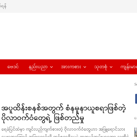
ရန်
ဗေဒင်
နည်းပညာ
အားကစား
သုတစုံ
ကျန်းမာ
S
အပူထိန်းစနစ်အတွက် စံနမူနာယူစရာဖြစ်တဲ့
ပိုလာဝက်ဝံတွေရဲ့ ဖြစ်တည်မှု
န
ရေခဲပြင်ထဲမှာ ကျင်လည်ကျက်စားတဲ့ ပိုလာဝက်ဝံတွေဟာ အဖြူရောင်သား