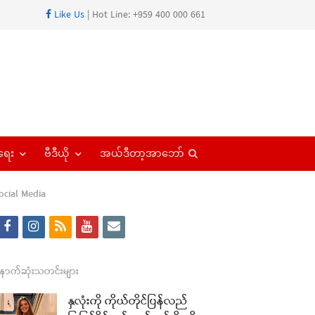
Like Us
| Hot Line: +959 400 000 661
Open
ရေး
ဗီဒီယို
အယ်ဒီတာ့အာဘော်
search
panel
ocial Media
f
i
r
y
e
a
n
s
o
m
c
s
s
u
a
ောက်ဆုံးသတင်းများ
e
t
t
i
နှလုံးကို ကိုယ်တိုင်ပြန်လည်