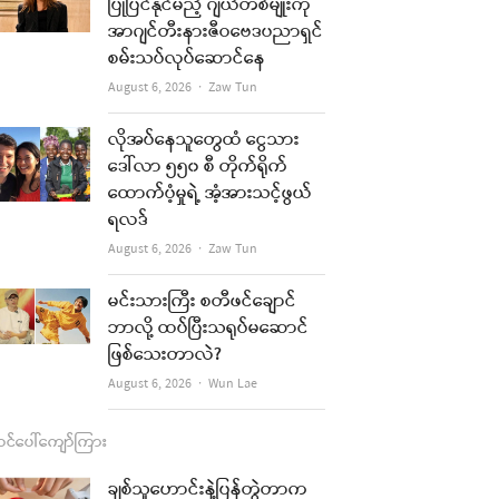
b
a
u
l
ပြုပြင်နိုင်မည့် ဂျယ်တစ်မျိုးကို
အာဂျင်တီးနားဇီဝဗေဒပညာရှင်
o
g
b
စမ်းသပ်လုပ်ဆောင်နေ
o
r
e
Author
August 6, 2026
Zaw Tun
k
a
re
လိုအပ်နေသူတွေထံ ငွေသား
m
ဒေါ်လာ ၅၅၀ စီ တိုက်ရိုက်
t
ထောက်ပံ့မှုရဲ့ အံ့အားသင့်ဖွယ်
ရလဒ်
Author
August 6, 2026
Zaw Tun
မင်းသားကြီး စတီဖင်ချောင်
ဘာလို့ ထပ်ပြီးသရုပ်မဆောင်
ဖြစ်သေးတာလဲ?
Author
August 6, 2026
Wun Lae
re
င်ပေါ်ကျော်ကြား
t
ချစ်သူဟောင်းနဲ့ပြန်တွဲတာက