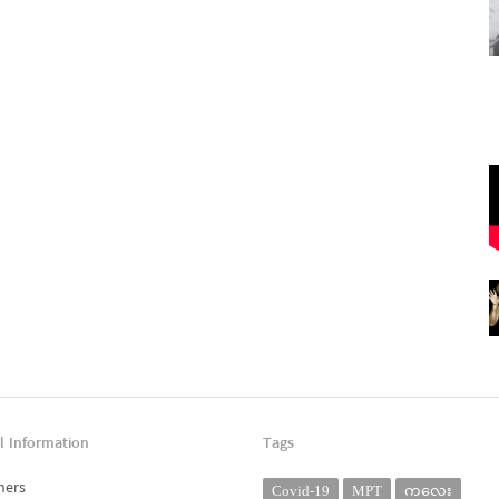
l Information
Tags
ners
Covid-19
MPT
ကလေး