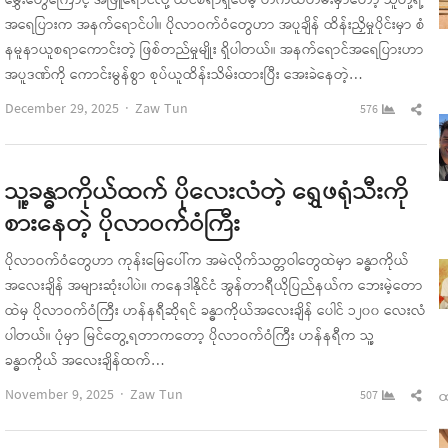
မွှေးတွေကြောင့် အဖြူရောင်လို့ ထင်စရာရှိပေမဲ့ တကယ်တမ်းမှာတော့ သူတို့ရဲ့
အရေပြားက အနက်ရောင်ပါ။ ပိုလာဝက်ဝံတွေဟာ အပူချိန် ထိန်းညှိမှုပိုင်းမှာ စံ
နမူနာယူစရာကောင်းတဲ့ ဖြစ်တည်မှုမျိုး ရှိပါတယ်။ အနက်ရောင်အရေပြားဟာ
အပူဒဏ်ကို ကောင်းမွန်စွာ စုပ်ယူထိန်းသိမ်းထားပြီး အေးခဲနေတဲ့…
Author
Sha
December 29, 2025
Zaw Tun
576
this
pos
သူ့ခန္ဓာကိုယ်ထက် ပိုလေးလံတဲ့ ရွှေဖရုံသီးကို
စားနေတဲ့ ပိုလာဝက်ဝံကြီး
ပိုလာဝက်ဝံတွေဟာ ကုန်းမြေပေါ်က အမဲလိုက်သတ္တဝါတွေထဲမှာ ခန္ဓာကိုယ်
အလေးချိန် အများဆုံးပါပဲ။ ကနေဒါနိုင်ငံ အွန်တာရီယိုပြည်နယ်က ဘေးမဲ့တော
ထဲမှ ပိုလာဝက်ဝံကြီး ဟန်နရီဆိုရင် ခန္ဓာကိုယ်အလေးချိန် ပေါင် ၁၂၀၀ လေးလံ
ပါတယ်။ ပုံမှာ မြင်တွေ့ရတာကတော့ ပိုလာဝက်ဝံကြီး ဟန်နရီက သူ့
ခန္ဓာကိုယ် အလေးချိန်ထက်…
Author
Sha
November 9, 2025
Zaw Tun
ထ
507
this
pos