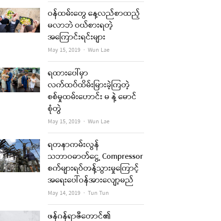
ဝန်ထမ်းတွေ နေ့လည်စာထည့်
မလာဘဲ ဝယ်စားရတဲ့
အကြောင်းရင်းများ
Author
May 15, 2019
Wun Lae
ရထားပေါ်မှာ
re
လက်ထပ်ထိမ်းမြားခဲ့ကြတဲ့
t
စစ်မှုထမ်းဟောင်း မ နဲ့ မောင်
စုံတွဲ
Author
May 15, 2019
Wun Lae
ရတနာကမ်းလွန်
သဘာဝဓာတ်ငွေ့ Compressor
စက်များရပ်တန့်သွားမှုကြောင့်
အရေးပေါ်ဝန်အားလျော့မည်
Author
May 14, 2019
Tun Tun
ဖန်ဂန်ရာဇီတောင်၏