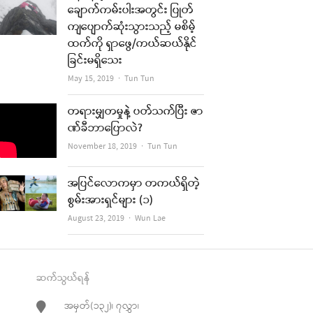
ချောက်ကမ်းပါးအတွင်း ပြုတ်
ကျပျောက်ဆုံးသွားသည့် မစိမ့်
ထက်ကို ရှာဖွေ/ကယ်ဆယ်နိုင်
ခြင်းမရှိသေး
Author
May 15, 2019
Tun Tun
တရားမျှတမှုနဲ့ ပတ်သက်ပြီး ဇာ
ဏ်ခီဘာပြောလဲ?
Author
November 18, 2019
Tun Tun
အပြင်လောကမှာ တကယ်ရှိတဲ့
စွမ်းအားရှင်များ (၁)
Author
August 23, 2019
Wun Lae
ဆက်သွယ်ရန်
အမှတ်(၁၃၂)၊ ၇လွှာ၊