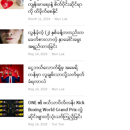
ကျန်းမာရေးနဲ့ စိတ်ပိုင်းဆိုင်ရာ
ကို ထိခိုက်စေနိုင်
Author
March 11, 2019
Wun Lae
လွန်ခဲ့တဲ့ (၂) နှစ်ခန့်ကတည်းက
ခေတ်စားလာတဲ့ နှာခေါင်းမွေး
အရှည်ထားခြင်း
Author
May 14, 2019
Wun Lae
ငွေဘယ်လောက်ရှိမှ အမေရိ
re
ကန်မှာ လူချမ်းသာလို့သတ်မှတ်
t
ခံရတာလဲ
Author
May 14, 2019
Wun Lae
ONE ၏ ဖယ်သာဝိတ်တန်း Kick
Boxing World Grand Prix တွဲ
ဆိုင်းများကိုသုံးသပ်ကြည့်ခြင်း
Author
May 14, 2019
Tun Tun