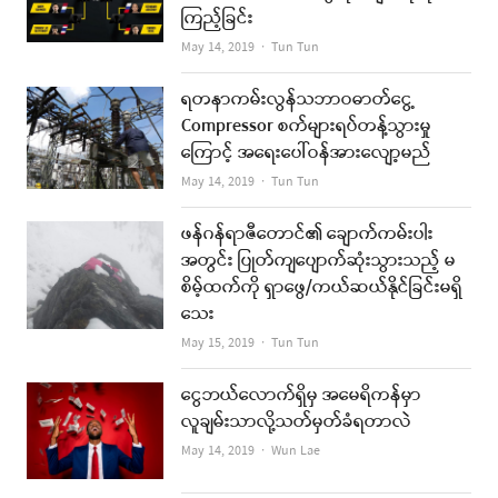
ကြည့်ခြင်း
Author
May 14, 2019
Tun Tun
ရတနာကမ်းလွန်သဘာဝဓာတ်ငွေ့
Compressor စက်များရပ်တန့်သွားမှု
ကြောင့် အရေးပေါ်ဝန်အားလျော့မည်
Author
May 14, 2019
Tun Tun
ဖန်ဂန်ရာဇီတောင်၏ ချောက်ကမ်းပါး
အတွင်း ပြုတ်ကျပျောက်ဆုံးသွားသည့် မ
စိမ့်ထက်ကို ရှာဖွေ/ကယ်ဆယ်နိုင်ခြင်းမရှိ
သေး
Author
May 15, 2019
Tun Tun
ငွေဘယ်လောက်ရှိမှ အမေရိကန်မှာ
လူချမ်းသာလို့သတ်မှတ်ခံရတာလဲ
Author
May 14, 2019
Wun Lae