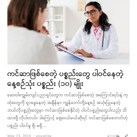
ကင်ဆာဖြစ်စေတဲ့ ပစ္စည်းတွေ ပါဝင်နေတဲ့
နေ့စဉ်သုံး ပစ္စည်း (၁၀) မျိုး
ဆေးဝါးကျွမ်းကျင်ပညာရှင်တွေက ကင်ဆာဖြစ်စေတဲ့ အကြောင်းရင်းနဲ့ ကု
ထုံးတွေကို ရှာဖွေနေတဲ့ အချိန်မှာ ကျွန်တော်တို့နေ့စဉ် အသုံးပြုနေတဲ့
ဘယ်လိုပစ္စည်းတွေမှာ ကင်ဆာဖြစ်စေနိုင်တဲ့ ပါဝင်ပစ္စည်းတွေပါလည်း သိ
ထားဖို့ လိုပါတယ်။ ဒါကြောင့် ဈေးဝယ်မယ်ဆိုရင် ကင်ဆာဖြစ်စေတတ်တဲ့
ပစ္စည်း ပါဝင်မှု ရှိ၊ မရှိ…
Author
Shar
May 23, 2018
yoyarlay
4113