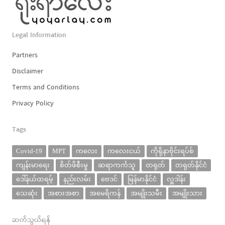
Legal Information
Partners
Disclaimer
Terms and Conditions
Privacy Policy
Tags
Covid-19
MPT
ကလေး
ကလေးငယ်
ကိုရိုနာဗိုင်းရပ်စ်
ကျန်းမာရေး
စိတ်ဖိစီးမှု
ဆရာကင်္ကသူ
တရုတ်
တရုတ်နိုင်ငံ
ဒေါ်နယ်ထရမ့်
နည်းလမ်း
ဗေဒင်
မြန်မာနိုင်ငံ
လှူဒါန်း
သေဆုံး
အစားအစာ
အမေရိကန်
အမျိုးသမီး
အမျိုးသား
ဆက်သွယ်ရန်