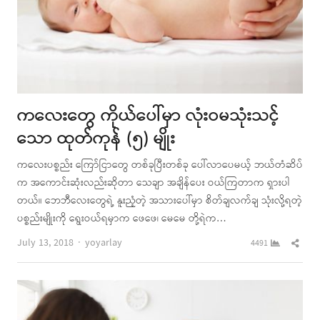
ကလေးတွေ ကိုယ်ပေါ်မှာ လုံးဝမသုံးသင့်
သော ထုတ်ကုန် (၅) မျိုး
ကလေးပစ္စည်း ကြော်ငြာတွေ တစ်ခုပြီးတစ်ခု ပေါ်လာပေမယ့် ဘယ်တံဆိပ်
က အကောင်းဆုံးလည်းဆိုတာ သေချာ အချိန်ပေး ဝယ်ကြတာက ရှားပါ
တယ်။ ဘေဘီလေးတွေရဲ့ နူးညံ့တဲ့ အသားပေါ်မှာ စိတ်ချလက်ချ သုံးလို့ရတဲ့
ပစ္စည်းမျိုးကို ရွေးဝယ်ရမှာက ဖေဖေ၊ မေမေ တို့ရဲက…
Author
Shar
July 13, 2018
yoyarlay
4491
this
post