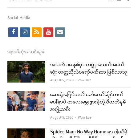
this
post
Social Media
f
i
r
y
e
a
n
s
o
m
c
s
s
u
a
နောက်ဆုံးသတင်းများ
e
t
t
i
အသက် ၁၈ နှစ်မှာ ကမ္ဘာ့အသက်အငယ်
b
a
u
l
ဆုံး တက္ကသိုလ်ပရော်ဖက်ဆာ ဖြစ်လာသူ
o
g
b
Author
August 5, 2026
Zaw Tun
o
r
e
ဆေးရုံအပြင်ဘက် မော်တော်ဆိုင်ကယ်
k
a
ပေါ်မှာပဲ ကလေးမွေးဖွားခဲ့တဲ့ ဗီယက်နမ်
အမျိုးသမီး
m
Author
August 5, 2026
Wun Lae
Spider-Man: No Way Home မှာ ပါဝင်ခဲ့