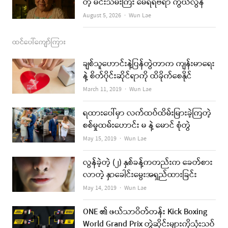
တဲ့ မင်းသမီးကြီး မေရီရီဗီရာ ကွယ်လွန်
Author
August 5, 2026
Wun Lae
ထင်ပေါ်ကျော်ကြား
ချစ်သူဟောင်းနဲ့ပြန်တွဲတာက ကျန်းမာရေး
နဲ့ စိတ်ပိုင်းဆိုင်ရာကို ထိခိုက်စေနိုင်
Author
March 11, 2019
Wun Lae
ရထားပေါ်မှာ လက်ထပ်ထိမ်းမြားခဲ့ကြတဲ့
စစ်မှုထမ်းဟောင်း မ နဲ့ မောင် စုံတွဲ
Author
May 15, 2019
Wun Lae
လွန်ခဲ့တဲ့ (၂) နှစ်ခန့်ကတည်းက ခေတ်စား
လာတဲ့ နှာခေါင်းမွေးအရှည်ထားခြင်း
Author
May 14, 2019
Wun Lae
ONE ၏ ဖယ်သာဝိတ်တန်း Kick Boxing
World Grand Prix တွဲဆိုင်းများကိုသုံးသပ်