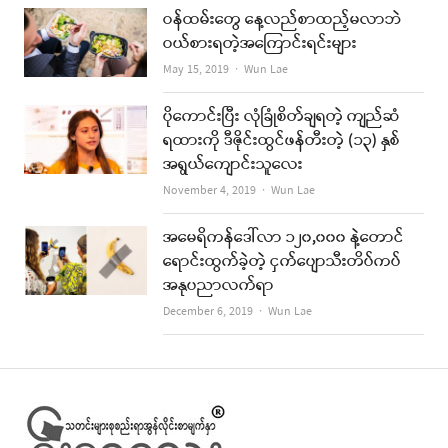
ဝန်ထမ်းတွေ နေ့လည်စာထည့်မလာဘဲ
ဝယ်စားရတဲ့အကြောင်းရင်းများ
Author
May 15, 2019
Wun Lae
ပိုကောင်းပြီး လုံခြုံစိတ်ချရတဲ့ ကျည်ဆံ
ရထားကို ဒီဇိုင်းထွင်ဖန်တီးတဲ့ (၁၃) နှစ်
အရွယ်ကျောင်းသူလေး
Author
November 4, 2019
Wun Lae
အမေရိကန်ဒေါ်လာ ၁၂၀,၀၀၀ နဲ့တောင်
ရောင်းထွက်ခဲ့တဲ့ ငှက်ပျောသီးတိပ်ကပ်
အနုပညာလက်ရာ
Author
December 6, 2019
Wun Lae