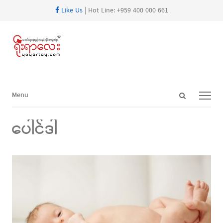
Like Us
| Hot Line: +959 400 000 661
Open
Menu
Menu
search
panel
ပေါင်ဒါ