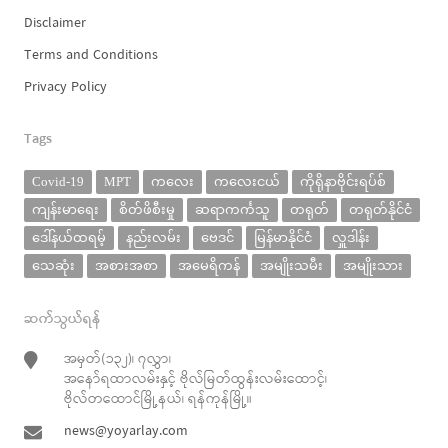
Disclaimer
Terms and Conditions
Privacy Policy
Tags
Covid-19
MPT
ကလေး
ကလေးငယ်
ကိုရိုနာဗိုင်းရပ်စ်
ကျန်းမာရေး
စိတ်ဖိစီးမှု
ဆရာကင်္ကသူ
တရုတ်
တရုတ်နိုင်ငံ
ဒေါ်နယ်ထရမ့်
နည်းလမ်း
ဗေဒင်
မြန်မာနိုင်ငံ
လှူဒါန်း
သေဆုံး
အစားအစာ
အမေရိကန်
အမျိုးသမီး
အမျိုးသား
ဆက်သွယ်ရန်
အမှတ်(၁၃၂)၊ ၇လွှာ၊
အနော်ရထာလမ်းနှင့် ဗိုလ်မြတ်ထွန်းလမ်းထောင့်၊
ဗိုလ်တထောင်မြို့နယ်၊ ရန်ကုန်မြို့။
news@yoyarlay.com