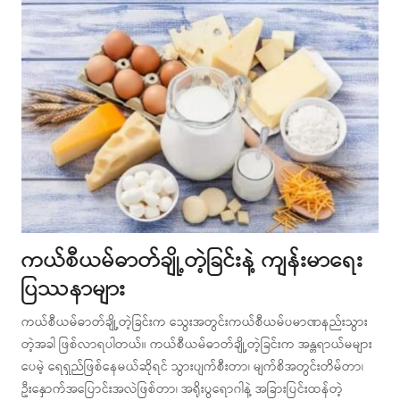
ကယ်စီယမ်ဓာတ်ချို့တဲ့ခြင်းနဲ့ ကျန်းမာရေး
ပြဿနာများ
ကယ်စီယမ်ဓာတ်ချို့တဲ့ခြင်းက သွေးအတွင်းကယ်စီယမ်ပမာဏနည်းသွား
တဲ့အခါ ဖြစ်လာရပါတယ်။ ကယ်စီယမ်ဓာတ်ချို့တဲ့ခြင်းက အန္တရာယ်မများ
ပေမဲ့ ရေရှည်ဖြစ်နေမယ်ဆိုရင် သွားပျက်စီးတာ၊ မျက်စိအတွင်းတိမ်တာ၊
ဦးနှောက်အပြောင်းအလဲဖြစ်တာ၊ အရိုးပွရောဂါနဲ့ အခြားပြင်းထန်တဲ့