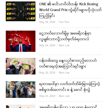
ONE ၏ ဖယ်သာဝိတ်တန်း Kick Boxing
World Grand Prix တွဲဆိုင်းများကိုသုံးသပ်
ကြည့်ခြင်း
Author
May 14, 2019
Tun Tun
ငွေဘယ်လောက်ရှိမှ အမေရိကန်မှာ
လူချမ်းသာလို့သတ်မှတ်ခံရတာလဲ
Author
May 14, 2019
Wun Lae
ဝန်ထမ်းတွေ နေ့လည်စာထည့်မလာဘဲ
ဝယ်စားရတဲ့အကြောင်းရင်းများ
Author
May 15, 2019
Wun Lae
ရထားပေါ်မှာ လက်ထပ်ထိမ်းမြားခဲ့ကြတဲ့
စစ်မှုထမ်းဟောင်း မ နဲ့ မောင် စုံတွဲ
Author
May 15, 2019
Wun Lae
အမေရိကန်ဒေါ်လာ ၁၂၀,၀၀၀ နဲ့တောင်