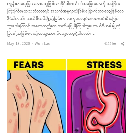
ကျန်းမာရေးပြဿနာတွေဖြစ်လာနိုင်ပါတယ်။ ဒီအခြေအနေကို အချိန်အ
ကြာကြီးမကုသဘဲထားရင် အသက်အန္တရာယ်ခြိမ်းခြောက်တာတွေဖြစ်လာ
နိုင်ပါတယ်။ ကယ်စီယမ်ချို့တဲ့ခြင်းက လက္ခဏာရပ်စောစောစီးစီးမပြပါ
ဘူး။ ဒါကြောင့် အစကတည်းက သတိမပြုမိကြပါဘူး။ ကယ်စီယမ်ချို့တဲ့
ခြင်းရဲ့အဖြစ်များတဲ့လက္ခဏာရပ်တွေတော့ရှိပါတယ်။…
Author
Shar
May 13, 2020
Wun Lae
4132
this
post