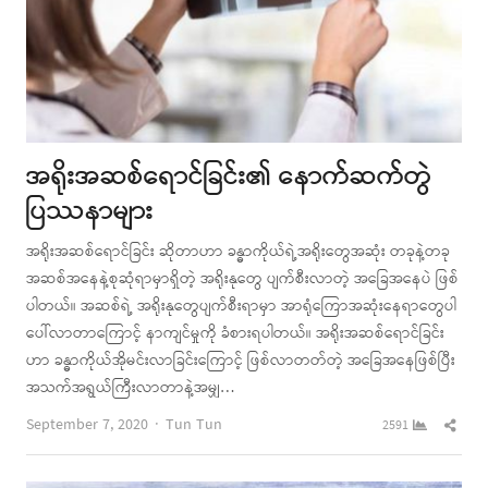
အရိုးအဆစ်ရောင်ခြင်း၏ နောက်ဆက်တွဲ
ပြဿနာများ
အရိုးအဆစ်ရောင်ခြင်း ဆိုတာဟာ ခန္ဓာကိုယ်ရဲ့အရိုးတွေအဆုံး တခုနဲ့တခု
အဆစ်အနေနဲ့စုဆုံရာမှာရှိတဲ့ အရိုးနုတွေ ပျက်စီးလာတဲ့ အခြေအနေပဲ ဖြစ်
ပါတယ်။ အဆစ်ရဲ့ အရိုးနုတွေပျက်စီးရာမှာ အာရုံကြောအဆုံးနေရာတွေပါ
ပေါ်လာတာကြောင့် နာကျင်မှုကို ခံစားရပါတယ်။ အရိုးအဆစ်ရောင်ခြင်း
ဟာ ခန္ဓာကိုယ်အိုမင်းလာခြင်းကြောင့် ဖြစ်လာတတ်တဲ့ အခြေအနေဖြစ်ပြီး
အသက်အရွယ်ကြီးလာတာနဲ့အမျှ…
Author
Shar
September 7, 2020
Tun Tun
2591
this
post