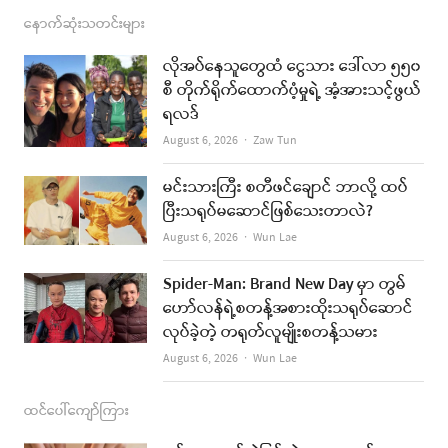
c
s
s
u
a
နောက်ဆုံးသတင်းများ
e
t
t
i
လိုအပ်နေသူတွေထံ ငွေသား ဒေါ်လာ ၅၅၀
b
a
u
l
စီ တိုက်ရိုက်ထောက်ပံ့မှုရဲ့ အံ့အားသင့်ဖွယ်
ရလဒ်
o
g
b
Author
August 6, 2026
Zaw Tun
o
r
e
k
a
မင်းသားကြီး စတီဖင်ချောင် ဘာလို့ ထပ်
ပြီးသရုပ်မဆောင်ဖြစ်သေးတာလဲ?
m
Author
August 6, 2026
Wun Lae
Spider-Man: Brand New Day မှာ တွမ်
ဟော်လန်ရဲ့စတန့်အစားထိုးသရုပ်ဆောင်
လုပ်ခဲ့တဲ့ တရုတ်လူမျိုးစတန့်သမား
Author
August 6, 2026
Wun Lae
ထင်ပေါ်ကျော်ကြား