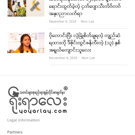
ရောင်းထွက်ခဲ့တဲ့ ငှက်ပျောသီးတိပ်ကပ်
အနုပညာလက်ရာ
Author
December 6, 2019
Wun Lae
ပိုကောင်းပြီး လုံခြုံစိတ်ချရတဲ့ ကျည်ဆံ
ရထားကို ဒီဇိုင်းထွင်ဖန်တီးတဲ့ (၁၃) နှစ်
အရွယ်ကျောင်းသူလေး
Author
November 4, 2019
Wun Lae
Legal Information
Partners