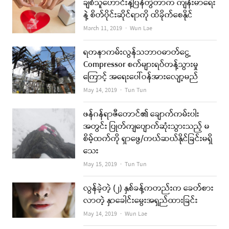
ချစ်သူဟောင်းနဲ့ပြန်တွဲတာက ကျန်းမာရေး
နဲ့ စိတ်ပိုင်းဆိုင်ရာကို ထိခိုက်စေနိုင်
Author
March 11, 2019
Wun Lae
ရတနာကမ်းလွန်သဘာဝဓာတ်ငွေ့
Compressor စက်များရပ်တန့်သွားမှု
ကြောင့် အရေးပေါ်ဝန်အားလျော့မည်
Author
May 14, 2019
Tun Tun
ဖန်ဂန်ရာဇီတောင်၏ ချောက်ကမ်းပါး
အတွင်း ပြုတ်ကျပျောက်ဆုံးသွားသည့် မ
စိမ့်ထက်ကို ရှာဖွေ/ကယ်ဆယ်နိုင်ခြင်းမရှိ
သေး
Author
May 15, 2019
Tun Tun
လွန်ခဲ့တဲ့ (၂) နှစ်ခန့်ကတည်းက ခေတ်စား
လာတဲ့ နှာခေါင်းမွေးအရှည်ထားခြင်း
Author
May 14, 2019
Wun Lae