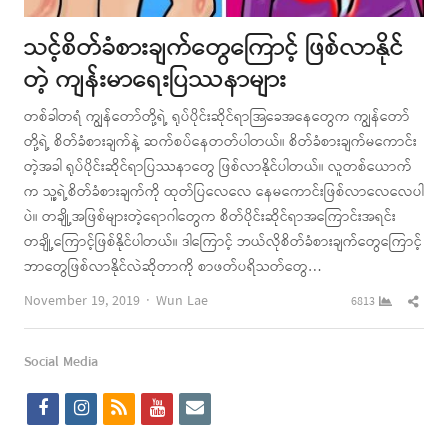
သင့်စိတ်ခံစားချက်တွေကြောင့် ဖြစ်လာနိုင်
တဲ့ ကျန်းမာရေးပြဿနာများ
တစ်ခါတရံ ကျွန်တော်တို့ရဲ့ ရုပ်ပိုင်းဆိုင်ရာအြခေအနေတွေက ကျွန်တော်
တို့ရဲ့ စိတ်ခံစားချက်နဲ့ ဆက်စပ်နေတတ်ပါတယ်။ စိတ်ခံစားချက်မကောင်း
တဲ့အခါ ရုပ်ပိုင်းဆိုင်ရာပြဿနာတွေ ဖြစ်လာနိုင်ပါတယ်။ လူတစ်ယောက်
က သူ့ရဲ့စိတ်ခံစားချက်ကို ထုတ်ပြလေလေ နေမကောင်းဖြစ်လာလေလေပါ
ပဲ။ တချို့အဖြစ်များတဲ့ရောဂါတွေက စိတ်ပိုင်းဆိုင်ရာအကြောင်းအရင်း
တချို့ကြောင့်ဖြစ်နိုင်ပါတယ်။ ဒါကြောင့် ဘယ်လိုစိတ်ခံစားချက်တွေကြောင့်
ဘာတွေဖြစ်လာနိုင်လဲဆိုတာကို စာဖတ်ပရိသတ်တွေ…
Author
Shar
November 19, 2019
Wun Lae
6813
this
post
Social Media
f
i
r
y
e
a
n
s
o
m