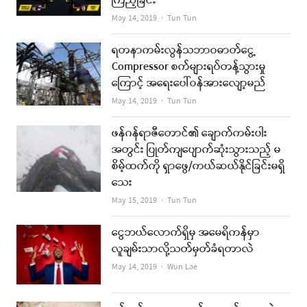
ကြည့်ခြင်း
Author
May 14, 2019
Tun Tun
ရတနာကမ်းလွန်သဘာဝဓာတ်ငွေ့
Compressor စက်များရပ်တန့်သွားမှု
ကြောင့် အရေးပေါ်ဝန်အားလျော့မည်
Author
May 14, 2019
Tun Tun
ဖန်ဂန်ရာဇီတောင်၏ ချောက်ကမ်းပါး
အတွင်း ပြုတ်ကျပျောက်ဆုံးသွားသည့် မ
စိမ့်ထက်ကို ရှာဖွေ/ကယ်ဆယ်နိုင်ခြင်းမရှိ
သေး
Author
May 15, 2019
Tun Tun
ငွေဘယ်လောက်ရှိမှ အမေရိကန်မှာ
လူချမ်းသာလို့သတ်မှတ်ခံရတာလဲ
Author
May 14, 2019
Wun Lae