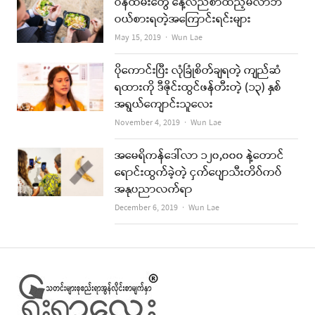
ဝန်ထမ်းတွေ နေ့လည်စာထည့်မလာဘဲ
ဝယ်စားရတဲ့အကြောင်းရင်းများ
Author
May 15, 2019
Wun Lae
ပိုကောင်းပြီး လုံခြုံစိတ်ချရတဲ့ ကျည်ဆံ
ရထားကို ဒီဇိုင်းထွင်ဖန်တီးတဲ့ (၁၃) နှစ်
အရွယ်ကျောင်းသူလေး
Author
November 4, 2019
Wun Lae
အမေရိကန်ဒေါ်လာ ၁၂၀,၀၀၀ နဲ့တောင်
ရောင်းထွက်ခဲ့တဲ့ ငှက်ပျောသီးတိပ်ကပ်
အနုပညာလက်ရာ
Author
December 6, 2019
Wun Lae