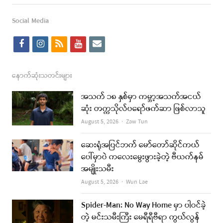
this
post
Social Media
f
i
r
y
e
a
n
s
o
m
c
s
s
u
a
နောက်ဆုံးသတင်းများ
e
t
t
i
အသက် ၁၈ နှစ်မှာ ကမ္ဘာ့အသက်အငယ်
b
a
u
l
ဆုံး တက္ကသိုလ်ပရော်ဖက်ဆာ ဖြစ်လာသူ
o
g
b
Author
August 5, 2026
Zaw Tun
o
r
e
ဆေးရုံအပြင်ဘက် မော်တော်ဆိုင်ကယ်
k
a
ပေါ်မှာပဲ ကလေးမွေးဖွားခဲ့တဲ့ ဗီယက်နမ်
အမျိုးသမီး
m
Author
August 5, 2026
Wun Lae
Spider-Man: No Way Home မှာ ပါဝင်ခဲ့
တဲ့ မင်းသမီးကြီး မေရီရီဗီရာ ကွယ်လွန်