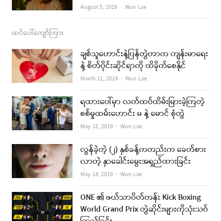
Author
August 5, 2026
Wun Lae
ထင်ပေါ်ကျော်ကြား
ချစ်သူဟောင်းနဲ့ပြန်တွဲတာက ကျန်းမာရေး
နဲ့ စိတ်ပိုင်းဆိုင်ရာကို ထိခိုက်စေနိုင်
Author
March 11, 2019
Wun Lae
ရထားပေါ်မှာ လက်ထပ်ထိမ်းမြားခဲ့ကြတဲ့
စစ်မှုထမ်းဟောင်း မ နဲ့ မောင် စုံတွဲ
Author
May 15, 2019
Wun Lae
လွန်ခဲ့တဲ့ (၂) နှစ်ခန့်ကတည်းက ခေတ်စား
လာတဲ့ နှာခေါင်းမွေးအရှည်ထားခြင်း
Author
May 14, 2019
Wun Lae
ONE ၏ ဖယ်သာဝိတ်တန်း Kick Boxing
World Grand Prix တွဲဆိုင်းများကိုသုံးသပ်