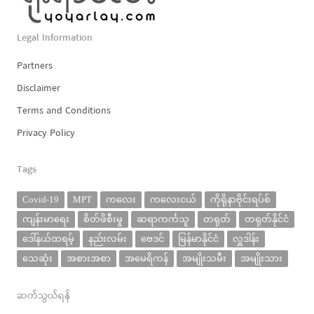
Legal Information
Partners
Disclaimer
Terms and Conditions
Privacy Policy
Tags
Covid-19
MPT
ကလေး
ကလေးငယ်
ကိုရိုနာဗိုင်းရပ်စ်
ကျန်းမာရေး
စိတ်ဖိစီးမှု
ဆရာကင်္ကသူ
တရုတ်
တရုတ်နိုင်ငံ
ဒေါ်နယ်ထရမ့်
နည်းလမ်း
ဗေဒင်
မြန်မာနိုင်ငံ
လှူဒါန်း
သေဆုံး
အစားအစာ
အမေရိကန်
အမျိုးသမီး
အမျိုးသား
ဆက်သွယ်ရန်