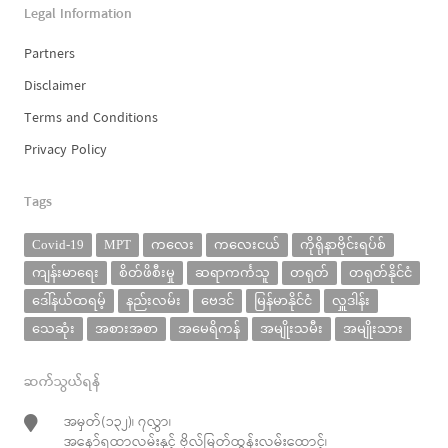
Legal Information
Partners
Disclaimer
Terms and Conditions
Privacy Policy
Tags
Covid-19
MPT
ကလေး
ကလေးငယ်
ကိုရိုနာဗိုင်းရပ်စ်
ကျန်းမာရေး
စိတ်ဖိစီးမှု
ဆရာကင်္ကသူ
တရုတ်
တရုတ်နိုင်ငံ
ဒေါ်နယ်ထရမ့်
နည်းလမ်း
ဗေဒင်
မြန်မာနိုင်ငံ
လှူဒါန်း
သေဆုံး
အစားအစာ
အမေရိကန်
အမျိုးသမီး
အမျိုးသား
ဆက်သွယ်ရန်
အမှတ်(၁၃၂)၊ ၇လွှာ၊
အနော်ရထာလမ်းနှင့် ဗိုလ်မြတ်ထွန်းလမ်းထောင့်၊