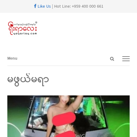
Like Us
| Hot Line: +959 400 000 661
Open
Menu
Menu
search
panel
မဖွယ်မရာ