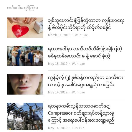
ထင်ပေါ်ကျော်ကြား
ချစ်သူဟောင်းနဲ့ပြန်တွဲတာက ကျန်းမာရေး
နဲ့ စိတ်ပိုင်းဆိုင်ရာကို ထိခိုက်စေနိုင်
Author
March 11, 2019
Wun Lae
ရထားပေါ်မှာ လက်ထပ်ထိမ်းမြားခဲ့ကြတဲ့
စစ်မှုထမ်းဟောင်း မ နဲ့ မောင် စုံတွဲ
Author
May 15, 2019
Wun Lae
လွန်ခဲ့တဲ့ (၂) နှစ်ခန့်ကတည်းက ခေတ်စား
လာတဲ့ နှာခေါင်းမွေးအရှည်ထားခြင်း
Author
May 14, 2019
Wun Lae
ရတနာကမ်းလွန်သဘာဝဓာတ်ငွေ့
Compressor စက်များရပ်တန့်သွားမှု
ကြောင့် အရေးပေါ်ဝန်အားလျော့မည်
Author
May 14, 2019
Tun Tun