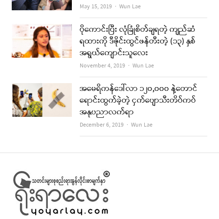
Author
May 15, 2019
Wun Lae
ပိုကောင်းပြီး လုံခြုံစိတ်ချရတဲ့ ကျည်ဆံ
ရထားကို ဒီဇိုင်းထွင်ဖန်တီးတဲ့ (၁၃) နှစ်
အရွယ်ကျောင်းသူလေး
Author
November 4, 2019
Wun Lae
အမေရိကန်ဒေါ်လာ ၁၂၀,၀၀၀ နဲ့တောင်
ရောင်းထွက်ခဲ့တဲ့ ငှက်ပျောသီးတိပ်ကပ်
အနုပညာလက်ရာ
Author
December 6, 2019
Wun Lae