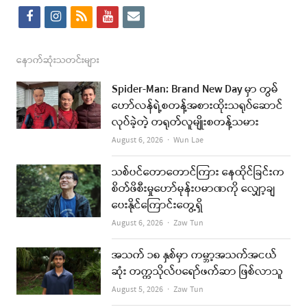
f
i
r
y
e
a
n
s
o
m
c
s
s
u
a
နောက်ဆုံးသတင်းများ
e
t
t
i
Spider-Man: Brand New Day မှာ တွမ်
b
a
u
l
ဟော်လန်ရဲ့စတန့်အစားထိုးသရုပ်ဆောင်
လုပ်ခဲ့တဲ့ တရုတ်လူမျိုးစတန့်သမား
o
g
b
Author
August 6, 2026
Wun Lae
o
r
e
k
a
သစ်ပင်တောတောင်ကြား နေထိုင်ခြင်းက
စိတ်ဖိစီးမှုဟော်မုန်းပမာဏကို လျှော့ချ
m
ပေးနိုင်ကြောင်းတွေ့ရှိ
Author
August 6, 2026
Zaw Tun
အသက် ၁၈ နှစ်မှာ ကမ္ဘာ့အသက်အငယ်
ဆုံး တက္ကသိုလ်ပရော်ဖက်ဆာ ဖြစ်လာသူ
Author
August 5, 2026
Zaw Tun