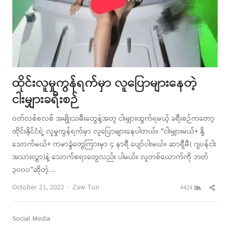
ထိုင်းလူမှုကွန်ရက်မှာ လူပြောများနေတဲ့
ငါးမျှားခရီးစဉ်
ဝတ်လစ်စလစ် အမျိုးသမီးတွေနဲ့အတူ ငါးမျှားထွက်ရမယ့် ခရီးစဉ်ကတော့
ထိုင်းနိုင်ငံရဲ့ လူမှုကွန်ရက်မှာ လူပြောများနေပါတယ်။ ”ငါးမျှားမယ်+ နို့
သောက်မယ်+ ကမာခွံတွေကြားမှာ ၄ နာရီ ပျော်ပါးမယ်။ ဆာရှီမီ( ဂျပန်ငါး
အသားလွှာ)နဲ့ သောက်စရာတွေလည်း ပါမယ်။ လူတစ်ယောက်ကို ဘတ်
၃၀၀၀”ဆိုတဲ့…
Author
Shar
October 21, 2022
Zaw Tun
4424
this
post
Social Media