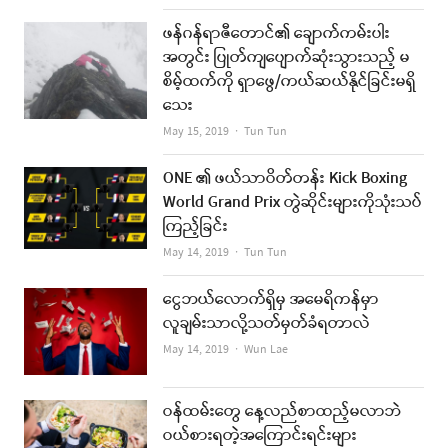
ဖန်ဂန်ရာဇီတောင်၏ ချောက်ကမ်းပါး
အတွင်း ပြုတ်ကျပျောက်ဆုံးသွားသည့် မ
စိမ့်ထက်ကို ရှာဖွေ/ကယ်ဆယ်နိုင်ခြင်းမရှိ
သေး
Author
May 15, 2019
Tun Tun
ONE ၏ ဖယ်သာဝိတ်တန်း Kick Boxing
World Grand Prix တွဲဆိုင်းများကိုသုံးသပ်
ကြည့်ခြင်း
Author
May 14, 2019
Tun Tun
ငွေဘယ်လောက်ရှိမှ အမေရိကန်မှာ
လူချမ်းသာလို့သတ်မှတ်ခံရတာလဲ
Author
May 14, 2019
Wun Lae
ဝန်ထမ်းတွေ နေ့လည်စာထည့်မလာဘဲ
ဝယ်စားရတဲ့အကြောင်းရင်းများ