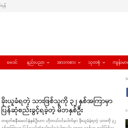
ရန်
ဗေဒင်
နည်းပညာ
အားကစား
သုတစုံ
ကျန်းမာ
S
ခိုးယူခံရတဲ့ သားဖြစ်သူကို ၃၂ နှစ်အကြာမှာ
ပြန်ဆုံစည်းခွင့်ရခဲ့တဲ့ မိဘနှစ်ဦး
န
တရုတ်ဇနီးမောင်နှံနှစ်ဦးဟာ ဟိုတယ်ဝင်ပေါက်မှာ ခိုးယူခံခဲ့ရတဲ့ သားကို ၃၂