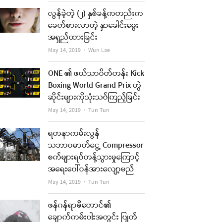
လွန်ခဲ့တဲ့ (၂) နှစ်ခန့်ကတည်းက
ခေတ်စားလာတဲ့ နှာခေါင်းမွေး
အရှည်ထားခြင်း
Author
May 14, 2019
Wun Lae
ONE ၏ ဖယ်သာဝိတ်တန်း Kick
Boxing World Grand Prix တွဲ
ဆိုင်းများကိုသုံးသပ်ကြည့်ခြင်း
Author
May 14, 2019
Tun Tun
ရတနာကမ်းလွန်
သဘာဝဓာတ်ငွေ့ Compressor
စက်များရပ်တန့်သွားမှုကြောင့်
အရေးပေါ်ဝန်အားလျော့မည်
Author
May 14, 2019
Tun Tun
ဖန်ဂန်ရာဇီတောင်၏
ချောက်ကမ်းပါးအတွင်း ပြုတ်