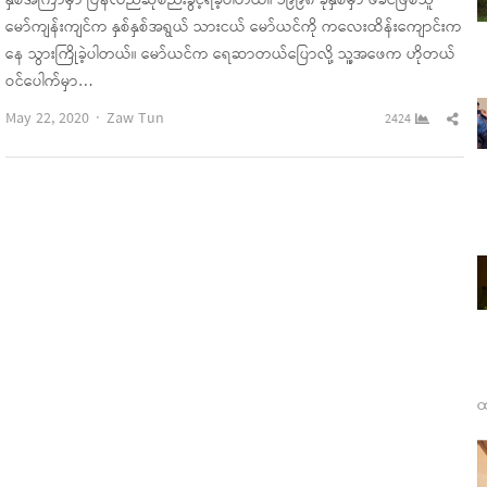
နှစ်အကြာမှာ ပြန်လည်ဆုံစည်းခွင့်ရခဲ့ပါတယ်။ ၁၉၉၈ ခုနှစ်မှာ ဖခင်ဖြစ်သူ
မော်ကျန်းကျင်က နှစ်နှစ်အရွယ် သားငယ် မော်ယင်ကို က‌လေးထိန်းကျောင်းက
နေ သွားကြိုခဲ့ပါတယ်။ မော်ယင်က ရေဆာတယ်ပြောလို့ သူ့အဖေက ဟိုတယ်
ဝင်ပေါက်မှာ…
Author
Sha
May 22, 2020
Zaw Tun
2424
this
pos
ထ