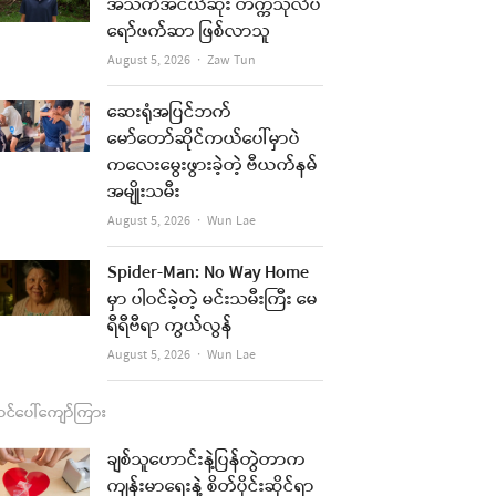
b
a
u
l
အသက်အငယ်ဆုံး တက္ကသိုလ်ပ
ရော်ဖက်ဆာ ဖြစ်လာသူ
o
g
b
Author
August 5, 2026
Zaw Tun
o
r
e
k
a
ဆေးရုံအပြင်ဘက်
re
မော်တော်ဆိုင်ကယ်ပေါ်မှာပဲ
m
ကလေးမွေးဖွားခဲ့တဲ့ ဗီယက်နမ်
t
အမျိုးသမီး
Author
August 5, 2026
Wun Lae
Spider-Man: No Way Home
မှာ ပါဝင်ခဲ့တဲ့ မင်းသမီးကြီး မေ
ရီရီဗီရာ ကွယ်လွန်
Author
August 5, 2026
Wun Lae
င်ပေါ်ကျော်ကြား
ချစ်သူဟောင်းနဲ့ပြန်တွဲတာက
ကျန်းမာရေးနဲ့ စိတ်ပိုင်းဆိုင်ရာ