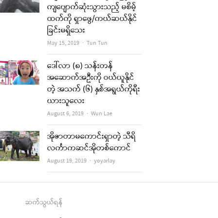
ကျပျောက်ဆုံးသွားသည့် မစိမ့်
ထက်ကို ရှာဖွေ/ကယ်ဆယ်နိုင်
ခြင်းမရှိသေး
Author
May 15, 2019
Tun Tun
ဒေါ်လာ (၈) သန်းတန်
အဆောက်အဦးကို ဝယ်ယူနိုင်
တဲ့ အသက် (၆) နှစ်အရွယ်ကိုရီး
ယားသူလေး
Author
August 6, 2019
Wun Lae
အိုဇာတာမကောင်းရှာတဲ့ သီရိ
လင်္ကာကဆင်အိုတစ်ကောင်
Author
August 19, 2019
yoyarlay
ဆက်သွယ်ရန်