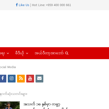
Like Us
| Hot Line: +959 400 000 661
Open
ရေး
ဗီဒီယို
အယ်ဒီတာ့အာဘော်
search
panel
ocial Media
f
i
r
y
e
a
n
s
o
m
c
s
s
u
a
ောက်ဆုံးသတင်းများ
e
t
t
i
အသက် ၁၈ နှစ်မှာ ကမ္ဘာ့