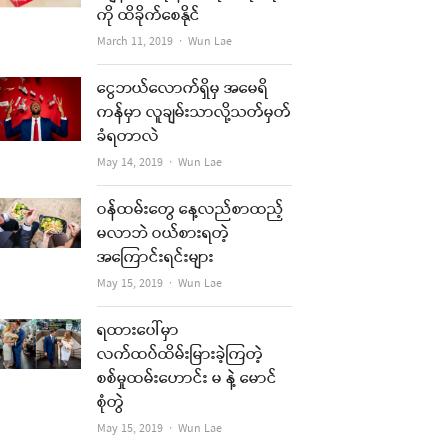
ကို ထိခိုက်စေနိုင်
Author
March 11, 2019
Wun Lae
ငွေဘယ်လောက်ရှိမှ အမေရိ
ကန်မှာ လူချမ်းသာလို့သတ်မှတ်
ခံရတာလဲ
Author
May 14, 2019
Wun Lae
ဝန်ထမ်းတွေ နေ့လည်စာထည့်
မလာဘဲ ဝယ်စားရတဲ့
အကြောင်းရင်းများ
Author
May 15, 2019
Wun Lae
ရထားပေါ်မှာ
လက်ထပ်ထိမ်းမြားခဲ့ကြတဲ့
စစ်မှုထမ်းဟောင်း မ နဲ့ မောင်
စုံတွဲ
Author
May 15, 2019
Wun Lae