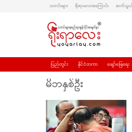
သတင်းများ
ရိုးရာလေးအကြောင်း
ဆက်သွယ်
ပြည်တွင်း
နိုင်ငံတကာ
ဖျော်ဖြေရေး
မိဘနှစ်ဦး