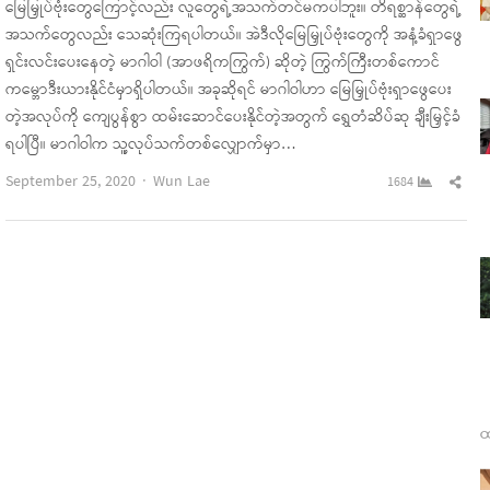
မြေမြှုပ်ဗုံးတွေကြောင့်လည်း လူတွေရဲ့အသက်တင်မကပါဘူး။ တိရစ္ဆာန်တွေရဲ့
အသက်တွေလည်း သေဆုံးကြရပါတယ်။ အဲဒီလိုမြေမြှုပ်ဗုံးတွေကို အနံ့ခံရှာဖွေ
ရှင်းလင်းပေးနေတဲ့ မာဂါဝါ (အာဖရိကကြွက်) ဆိုတဲ့ ကြွက်ကြီးတစ်ကောင်
ကမ္ဘောဒီးယားနိုင်ငံမှာရှိပါတယ်။ အခုဆိုရင် မာဂါဝါဟာ မြေမြှုပ်ဗုံးရှာဖွေပေး
တဲ့အလုပ်ကို ကျေပွန်စွာ ထမ်းဆောင်ပေးနိုင်တဲ့အတွက် ရွှေတံဆိပ်ဆု ချီးမြှင့်ခံ
ရပါပြီ။ မာဂါဝါက သူ့လုပ်သက်တစ်လျှောက်မှာ…
Author
Sha
September 25, 2020
Wun Lae
1684
this
pos
ထ