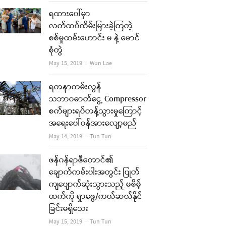
ရထားပေါ်မှာ
လက်ထပ်ထိမ်းမြားခဲ့ကြတဲ့
စစ်မှုထမ်းဟောင်း မ နဲ့ မောင်
စုံတွဲ
Author
May 15, 2019
Wun Lae
ရတနာကမ်းလွန်
သဘာဝဓာတ်ငွေ့ Compressor
စက်များရပ်တန့်သွားမှုကြောင့်
အရေးပေါ်ဝန်အားလျော့မည်
Author
May 14, 2019
Tun Tun
ဖန်ဂန်ရာဇီတောင်၏
ချောက်ကမ်းပါးအတွင်း ပြုတ်
ကျပျောက်ဆုံးသွားသည့် မစိမ့်
ထက်ကို ရှာဖွေ/ကယ်ဆယ်နိုင်
ခြင်းမရှိသေး
Author
May 15, 2019
Tun Tun