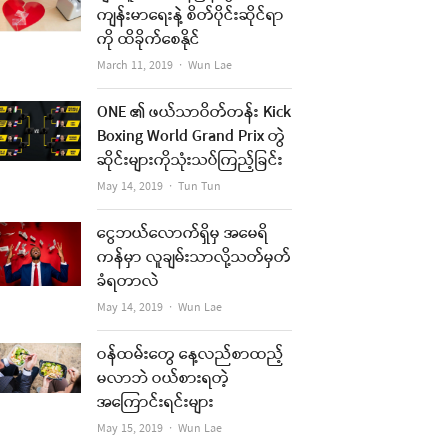
ကျန်းမာရေးနဲ့ စိတ်ပိုင်းဆိုင်ရာ
ကို ထိခိုက်စေနိုင်
Author
March 11, 2019
Wun Lae
ONE ၏ ဖယ်သာဝိတ်တန်း Kick
Boxing World Grand Prix တွဲ
ဆိုင်းများကိုသုံးသပ်ကြည့်ခြင်း
Author
May 14, 2019
Tun Tun
ငွေဘယ်လောက်ရှိမှ အမေရိ
ကန်မှာ လူချမ်းသာလို့သတ်မှတ်
ခံရတာလဲ
Author
May 14, 2019
Wun Lae
ဝန်ထမ်းတွေ နေ့လည်စာထည့်
မလာဘဲ ဝယ်စားရတဲ့
အကြောင်းရင်းများ
Author
May 15, 2019
Wun Lae