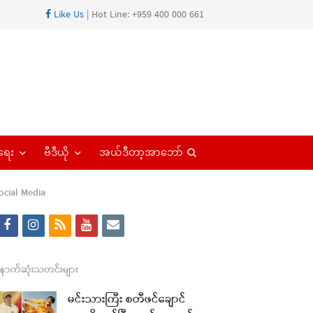
Like Us
| Hot Line: +959 400 000 661
Open
ရေး
ဗီဒီယို
အယ်ဒီတာ့အာဘော်
search
panel
ocial Media
f
i
r
y
e
a
n
s
o
m
c
s
s
u
a
ောက်ဆုံးသတင်းများ
e
t
t
i
မင်းသားကြီး စတီဖင်ချောင်