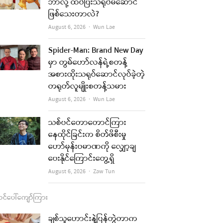
b
a
u
l
ဘာလို့ ထပ်ပြီးသရုပ်မဆောင်
ဖြစ်သေးတာလဲ?
o
g
b
Author
August 6, 2026
Wun Lae
o
r
e
k
a
Spider-Man: Brand New Day
မှာ တွမ်ဟော်လန်ရဲ့စတန့်
m
အစားထိုးသရုပ်ဆောင်လုပ်ခဲ့တဲ့
re
တရုတ်လူမျိုးစတန့်သမား
Author
August 6, 2026
Wun Lae
t
သစ်ပင်တောတောင်ကြား
နေထိုင်ခြင်းက စိတ်ဖိစီးမှု
ဟော်မုန်းပမာဏကို လျှော့ချ
ပေးနိုင်ကြောင်းတွေ့ရှိ
Author
August 6, 2026
Zaw Tun
င်ပေါ်ကျော်ကြား
ချစ်သူဟောင်းနဲ့ပြန်တွဲတာက