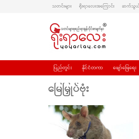
သတင်းများ
ရိုးရာလေးအကြောင်း
ဆက်သွယ်
ပြည်တွင်း
နိုင်ငံတကာ
ဖျော်ဖြေရေး
မြေမြှုပ်ဗုံး