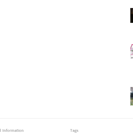
l Information
Tags