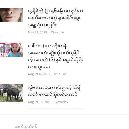
လွန်ခဲ့တဲ့ (၂) နှစ်ခန့်ကတည်းက
ခေတ်စားလာတဲ့ နှာခေါင်းမွေး
အရှည်ထားခြင်း
Author
May 14, 2019
Wun Lae
ဒေါ်လာ (၈) သန်းတန်
အဆောက်အဦးကို ဝယ်ယူနိုင်
တဲ့ အသက် (၆) နှစ်အရွယ်ကိုရီး
ယားသူလေး
Author
August 6, 2019
Wun Lae
အိုဇာတာမကောင်းရှာတဲ့ သီရိ
လင်္ကာကဆင်အိုတစ်ကောင်
Author
August 19, 2019
yoyarlay
ဆက်သွယ်ရန်