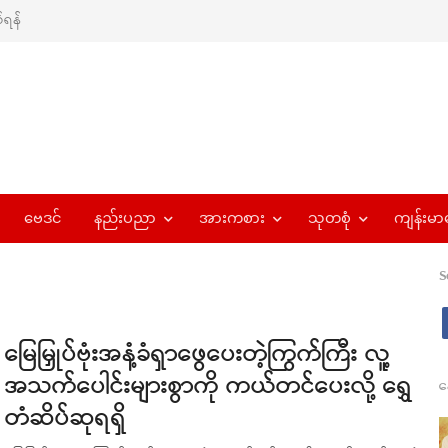
ရန်
ဗေဒင်
နည်းပညာ
အားကစား
သုတစုံ
ကျန်းမာ
S
မြေမြှုပ်ဗုံးအနံ့ခံရှာဖွေပေးတဲ့ကြွက်ကြီး လူ့
အသက်ပေါင်းများစွာကို ကယ်တင်ပေးလို့ ရွှေ
န
တံဆိပ်ဆုရရှိ