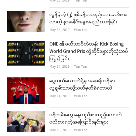
Author
May 15, 2019
Tun Tun
လွန်ခဲ့တဲ့ (၂) နှစ်ခန့်ကတည်းက ခေတ်စား
လာတဲ့ နှာခေါင်းမွေးအရှည်ထားခြင်း
Author
May 14, 2019
Wun Lae
ONE ၏ ဖယ်သာဝိတ်တန်း Kick Boxing
World Grand Prix တွဲဆိုင်းများကိုသုံးသပ်
ကြည့်ခြင်း
Author
May 14, 2019
Tun Tun
ငွေဘယ်လောက်ရှိမှ အမေရိကန်မှာ
လူချမ်းသာလို့သတ်မှတ်ခံရတာလဲ
Author
May 14, 2019
Wun Lae
ဝန်ထမ်းတွေ နေ့လည်စာထည့်မလာဘဲ
ဝယ်စားရတဲ့အကြောင်းရင်းများ
Author
May 15, 2019
Wun Lae