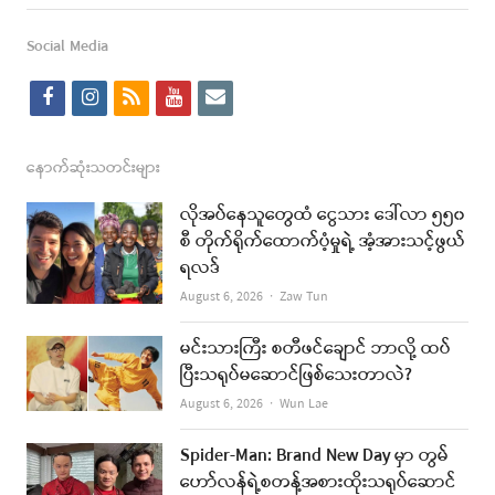
this
post
Social Media
f
i
r
y
e
a
n
s
o
m
c
s
s
u
a
နောက်ဆုံးသတင်းများ
e
t
t
i
လိုအပ်နေသူတွေထံ ငွေသား ဒေါ်လာ ၅၅၀
b
a
u
l
စီ တိုက်ရိုက်ထောက်ပံ့မှုရဲ့ အံ့အားသင့်ဖွယ်
ရလဒ်
o
g
b
Author
August 6, 2026
Zaw Tun
o
r
e
k
a
မင်းသားကြီး စတီဖင်ချောင် ဘာလို့ ထပ်
ပြီးသရုပ်မဆောင်ဖြစ်သေးတာလဲ?
m
Author
August 6, 2026
Wun Lae
Spider-Man: Brand New Day မှာ တွမ်
ဟော်လန်ရဲ့စတန့်အစားထိုးသရုပ်ဆောင်