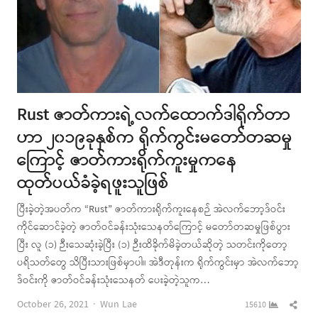
Rust ဇာတ်ကားရဲ့လက်ထောက်ဒါရိုက်တာ
ဟာ ၂၀၁၉ခုနှစ်က ရိုက်ကွင်းမတော်တဆမှု
ကြောင့် ဇာတ်ကားရိုက်ကူးမှုကနေ
ထုတ်ပယ်ခံခဲ့ရဖူးသူဖြစ်
ပြီးခဲ့တဲ့အပတ်က “Rust” ဇာတ်ကားရိုက်ကူးနေစဉ် အဲလက်ဘော့ဒ်ဝင်း
ကိုင်ဆောင်ခဲ့တဲ့ ဇာတ်ဝင်ခန်းသုံးသေနတ်ကြောင့် မတော်တဆမှုဖြစ်ပွား
ပြီး လူ (၁) ဉီးသေဆုံးခဲ့ပြီး (၁) ဉီးထိခိုက်မိခဲ့တယ်ဆိုတဲ့ သတင်းကိုတော့
ပရိသတ်တွေ သိပြီးသားဖြစ်မှာပါ။ အဲဒီတုန်းက ရိုက်ကွင်းမှာ အဲလက်ဘော့
ဒ်ဝင်းကို ဇာတ်ဝင်ခန်းသုံးသေနတ် ပေးခဲ့တဲ့သူက…
Author
Shar
October 26, 2021
Wun Lae
15610