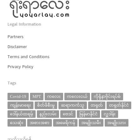
Legal Information
Partners
Disclaimer
Terms and Conditions
Privacy Policy
Tags
Covid-19
MPT
ကလေး
ကလေးငယ်
ကိုရိုနာဗိုင်းရပ်စ်
ကျန်းမာရေး
စိတ်ဖိစီးမှု
ဆရာကင်္ကသူ
တရုတ်
တရုတ်နိုင်ငံ
ဒေါ်နယ်ထရမ့်
နည်းလမ်း
ဗေဒင်
မြန်မာနိုင်ငံ
လှူဒါန်း
သေဆုံး
အစားအစာ
အမေရိကန်
အမျိုးသမီး
အမျိုးသား
ဆက်သွယ်ရန်