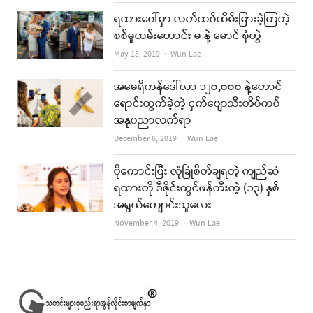
ရထားပေါ်မှာ လက်ထပ်ထိမ်းမြားခဲ့ကြတဲ့
စစ်မှုထမ်းဟောင်း မ နဲ့ မောင် စုံတွဲ
Author
May 15, 2019
Wun Lae
အမေရိကန်ဒေါ်လာ ၁၂၀,၀၀၀ နဲ့တောင်
ရောင်းထွက်ခဲ့တဲ့ ငှက်ပျောသီးတိပ်ကပ်
အနုပညာလက်ရာ
Author
December 6, 2019
Wun Lae
ပိုကောင်းပြီး လုံခြုံစိတ်ချရတဲ့ ကျည်ဆံ
ရထားကို ဒီဇိုင်းထွင်ဖန်တီးတဲ့ (၁၃) နှစ်
အရွယ်ကျောင်းသူလေး
Author
November 4, 2019
Wun Lae