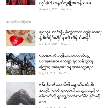
လုပ်ခဲ့တဲ့ တရုတ်လူမျိုးစတန့်သမား
Author
August 6, 2026
Wun Lae
ထင်ပေါ်ကျော်ကြား
ချစ်သူဟောင်းနဲ့ပြန်တွဲတာက ကျန်းမာရေး
နဲ့ စိတ်ပိုင်းဆိုင်ရာကို ထိခိုက်စေနိုင်
Author
March 11, 2019
Wun Lae
ရတနာကမ်းလွန်သဘာဝဓာတ်ငွေ့
Compressor စက်များရပ်တန့်သွားမှု
ကြောင့် အရေးပေါ်ဝန်အားလျော့မည်
Author
May 14, 2019
Tun Tun
ဖန်ဂန်ရာဇီတောင်၏ ချောက်ကမ်းပါး
အတွင်း ပြုတ်ကျပျောက်ဆုံးသွားသည့် မ
စိမ့်ထက်ကို ရှာဖွေ/ကယ်ဆယ်နိုင်ခြင်းမရှိ
သေး