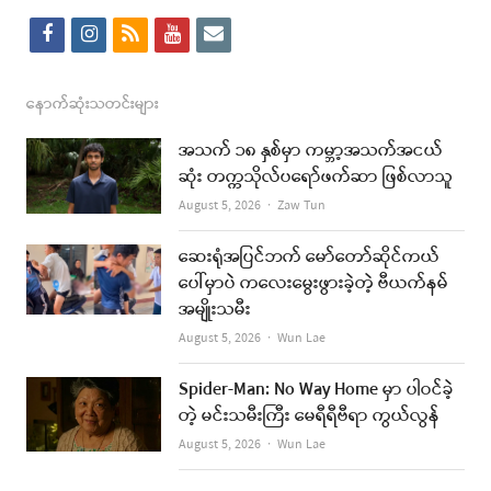
f
i
r
y
e
a
n
s
o
m
c
s
s
u
a
နောက်ဆုံးသတင်းများ
e
t
t
i
အသက် ၁၈ နှစ်မှာ ကမ္ဘာ့အသက်အငယ်
b
a
u
l
ဆုံး တက္ကသိုလ်ပရော်ဖက်ဆာ ဖြစ်လာသူ
o
g
b
Author
August 5, 2026
Zaw Tun
o
r
e
ဆေးရုံအပြင်ဘက် မော်တော်ဆိုင်ကယ်
k
a
ပေါ်မှာပဲ ကလေးမွေးဖွားခဲ့တဲ့ ဗီယက်နမ်
အမျိုးသမီး
m
Author
August 5, 2026
Wun Lae
Spider-Man: No Way Home မှာ ပါဝင်ခဲ့
တဲ့ မင်းသမီးကြီး မေရီရီဗီရာ ကွယ်လွန်
Author
August 5, 2026
Wun Lae