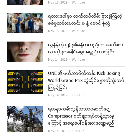
Author
May 15, 2019
Wun Lae
ရထားပေါ်မှာ လက်ထပ်ထိမ်းမြားခဲ့ကြတဲ့
စစ်မှုထမ်းဟောင်း မ နဲ့ မောင် စုံတွဲ
Author
May 15, 2019
Wun Lae
လွန်ခဲ့တဲ့ (၂) နှစ်ခန့်ကတည်းက ခေတ်စား
လာတဲ့ နှာခေါင်းမွေးအရှည်ထားခြင်း
Author
May 14, 2019
Wun Lae
ONE ၏ ဖယ်သာဝိတ်တန်း Kick Boxing
World Grand Prix တွဲဆိုင်းများကိုသုံးသပ်
ကြည့်ခြင်း
Author
May 14, 2019
Tun Tun
ရတနာကမ်းလွန်သဘာဝဓာတ်ငွေ့
Compressor စက်များရပ်တန့်သွားမှု
ကြောင့် အရေးပေါ်ဝန်အားလျော့မည်
Author
May 14, 2019
Tun Tun