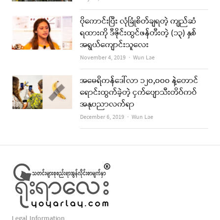
ပိုကောင်းပြီး လုံခြုံစိတ်ချရတဲ့ ကျည်ဆံ
ရထားကို ဒီဇိုင်းထွင်ဖန်တီးတဲ့ (၁၃) နှစ်
အရွယ်ကျောင်းသူလေး
Author
November 4, 2019
Wun Lae
အမေရိကန်ဒေါ်လာ ၁၂၀,၀၀၀ နဲ့တောင်
ရောင်းထွက်ခဲ့တဲ့ ငှက်ပျောသီးတိပ်ကပ်
အနုပညာလက်ရာ
Author
December 6, 2019
Wun Lae
Legal Information