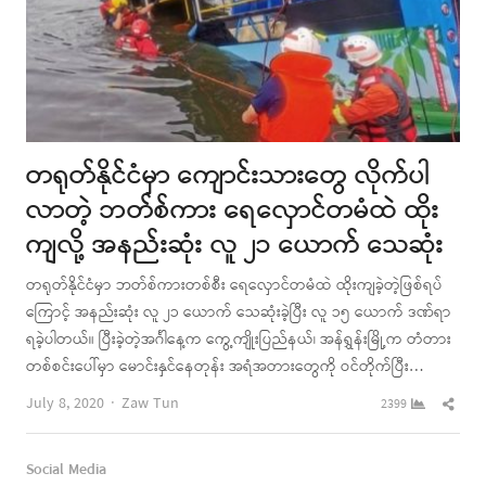
တရုတ်နိုင်ငံမှာ ကျောင်းသားတွေ လိုက်ပါ
လာတဲ့ ဘတ်စ်ကား ရေလှောင်တမံထဲ ထိုး
ကျလို့ အနည်းဆုံး လူ ၂၁ ယောက် သေဆုံး
တရုတ်နိုင်ငံမှာ ဘတ်စ်ကားတစ်စီး ရေလှောင်တမံထဲ ထိုးကျခဲ့တဲ့ဖြစ်ရပ်
ကြောင့် အနည်းဆုံး လူ ၂၁ ယောက် သေဆုံးခဲ့ပြီး လူ ၁၅ ယောက် ဒဏ်ရာ
ရခဲ့ပါတယ်။ ပြီးခဲ့တဲ့အင်္ဂါနေ့က ကွေ့ကျိုးပြည်နယ်၊ အန်ရွှန်းမြို့က တံတား
တစ်စင်းပေါ်မှာ မောင်းနှင်နေတုန်း အရံအတားတွေကို ဝင်တိုက်ပြီး…
Author
Shar
July 8, 2020
Zaw Tun
2399
this
post
Social Media