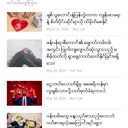
ထင်ပေါ်ကျော်ကြား
ချစ်သူဟောင်းနဲ့ပြန်တွဲတာက ကျန်းမာရေး
နဲ့ စိတ်ပိုင်းဆိုင်ရာကို ထိခိုက်စေနိုင်
Author
March 11, 2019
Wun Lae
ဖန်ဂန်ရာဇီတောင်၏ ချောက်ကမ်းပါး
အတွင်း ပြုတ်ကျပျောက်ဆုံးသွားသည့် မ
စိမ့်ထက်ကို ရှာဖွေ/ကယ်ဆယ်နိုင်ခြင်းမရှိ
သေး
Author
May 15, 2019
Tun Tun
ငွေဘယ်လောက်ရှိမှ အမေရိကန်မှာ
လူချမ်းသာလို့သတ်မှတ်ခံရတာလဲ
Author
May 14, 2019
Wun Lae
ဝန်ထမ်းတွေ နေ့လည်စာထည့်မလာဘဲ
ဝယ်စားရတဲ့အကြောင်းရင်းများ