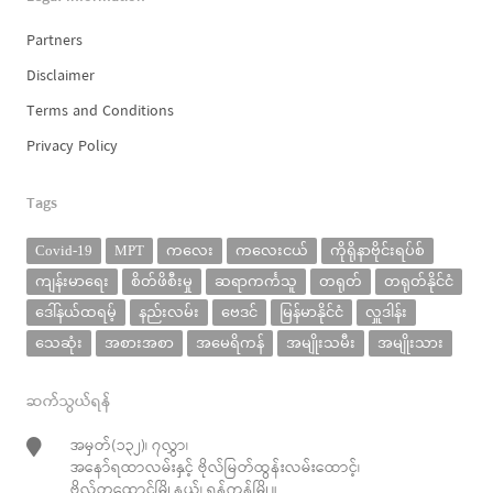
Partners
Disclaimer
Terms and Conditions
Privacy Policy
Tags
Covid-19
MPT
ကလေး
ကလေးငယ်
ကိုရိုနာဗိုင်းရပ်စ်
ကျန်းမာရေး
စိတ်ဖိစီးမှု
ဆရာကင်္ကသူ
တရုတ်
တရုတ်နိုင်ငံ
ဒေါ်နယ်ထရမ့်
နည်းလမ်း
ဗေဒင်
မြန်မာနိုင်ငံ
လှူဒါန်း
သေဆုံး
အစားအစာ
အမေရိကန်
အမျိုးသမီး
အမျိုးသား
ဆက်သွယ်ရန်
အမှတ်(၁၃၂)၊ ၇လွှာ၊
အနော်ရထာလမ်းနှင့် ဗိုလ်မြတ်ထွန်းလမ်းထောင့်၊
ဗိုလ်တထောင်မြို့နယ်၊ ရန်ကုန်မြို့။