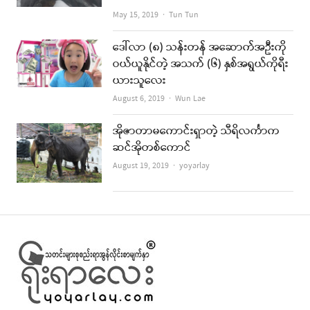
Author
May 15, 2019
Tun Tun
ဒေါ်လာ (၈) သန်းတန် အဆောက်အဦးကို
ဝယ်ယူနိုင်တဲ့ အသက် (၆) နှစ်အရွယ်ကိုရီး
ယားသူလေး
Author
August 6, 2019
Wun Lae
အိုဇာတာမကောင်းရှာတဲ့ သီရိလင်္ကာက
ဆင်အိုတစ်ကောင်
Author
August 19, 2019
yoyarlay