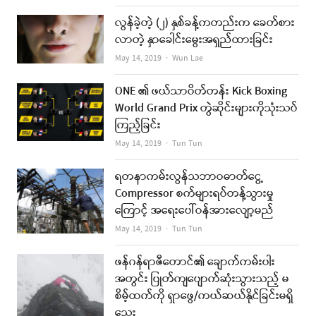
လွန်ခဲ့တဲ့ (၂) နှစ်ခန့်ကတည်းက ခေတ်စား
လာတဲ့ နှာခေါင်းမွေးအရှည်ထားခြင်း
Author
May 14, 2019
Wun Lae
ONE ၏ ဖယ်သာဝိတ်တန်း Kick Boxing
World Grand Prix တွဲဆိုင်းများကိုသုံးသပ်
ကြည့်ခြင်း
Author
May 14, 2019
Tun Tun
ရတနာကမ်းလွန်သဘာဝဓာတ်ငွေ့
Compressor စက်များရပ်တန့်သွားမှု
ကြောင့် အရေးပေါ်ဝန်အားလျော့မည်
Author
May 14, 2019
Tun Tun
ဖန်ဂန်ရာဇီတောင်၏ ချောက်ကမ်းပါး
အတွင်း ပြုတ်ကျပျောက်ဆုံးသွားသည့် မ
စိမ့်ထက်ကို ရှာဖွေ/ကယ်ဆယ်နိုင်ခြင်းမရှိ
သေး