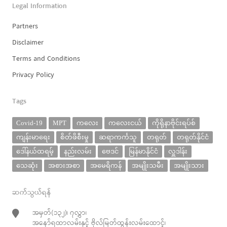
Legal Information
Partners
Disclaimer
Terms and Conditions
Privacy Policy
Tags
Covid-19
MPT
ကလေး
ကလေးငယ်
ကိုရိုနာဗိုင်းရပ်စ်
ကျန်းမာရေး
စိတ်ဖိစီးမှု
ဆရာကင်္ကသူ
တရုတ်
တရုတ်နိုင်ငံ
ဒေါ်နယ်ထရမ့်
နည်းလမ်း
ဗေဒင်
မြန်မာနိုင်ငံ
လှူဒါန်း
သေဆုံး
အစားအစာ
အမေရိကန်
အမျိုးသမီး
အမျိုးသား
ဆက်သွယ်ရန်
အမှတ်(၁၃၂)၊ ၇လွှာ၊
အနော်ရထာလမ်းနှင့် ဗိုလ်မြတ်ထွန်းလမ်းထောင့်၊