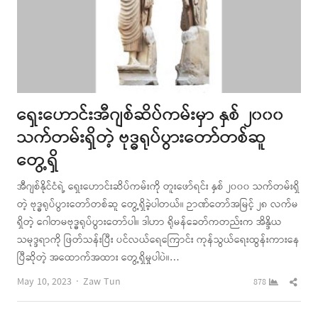
ရှေးဟောင်းအီဂျစ်ဆိပ်ကမ်းမှာ နှစ် ၂၀၀၀
သက်တမ်းရှိတဲ့ ဗုဒ္ဓရုပ်ပွားတော်တစ်ဆူ
တွေ့ရှိ
အီဂျစ်နိုင်ငံရဲ့ ရှေးဟောင်းဆိပ်ကမ်းကို တူးဖော်ရင်း နှစ် ၂၀၀၀ သက်တမ်းရှိ
တဲ့ ဗုဒ္ဓရုပ်ပွားတော်တစ်ဆူ တွေ့ရှိခဲ့ပါတယ်။ ဉာဏ်တော်အမြင့် ၂၈ လက်မ
ရှိတဲ့ ဂေါတမဗုဒ္ဓရုပ်ပွားတော်ပါ။ ဒါဟာ ရိုမန်ခေတ်ကတည်းက အိန္ဒိယ
သမုဒ္ဒရာကို ဖြတ်သန်းပြီး ပင်လယ်ရေကြောင်း ကုန်သွယ်ရေးထွန်းကားနေ
ပြီဆိုတဲ့ အထောက်အထား တွေ့ရှိမှုပါပဲ။…
Author
Shar
May 10, 2023
Zaw Tun
878
this
post