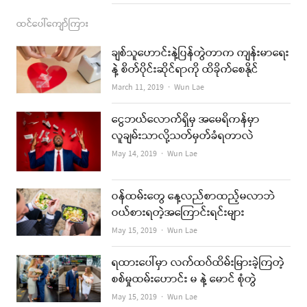
ထင်ပေါ်ကျော်ကြား
ချစ်သူဟောင်းနဲ့ပြန်တွဲတာက ကျန်းမာရေး
နဲ့ စိတ်ပိုင်းဆိုင်ရာကို ထိခိုက်စေနိုင်
Author
March 11, 2019
Wun Lae
ငွေဘယ်လောက်ရှိမှ အမေရိကန်မှာ
လူချမ်းသာလို့သတ်မှတ်ခံရတာလဲ
Author
May 14, 2019
Wun Lae
ဝန်ထမ်းတွေ နေ့လည်စာထည့်မလာဘဲ
ဝယ်စားရတဲ့အကြောင်းရင်းများ
Author
May 15, 2019
Wun Lae
ရထားပေါ်မှာ လက်ထပ်ထိမ်းမြားခဲ့ကြတဲ့
စစ်မှုထမ်းဟောင်း မ နဲ့ မောင် စုံတွဲ
Author
May 15, 2019
Wun Lae