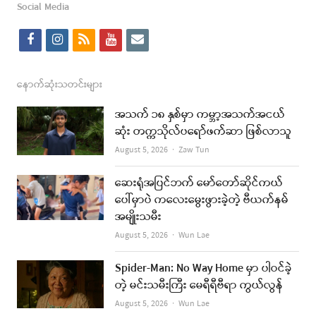
Social Media
f
i
r
y
e
a
n
s
o
m
c
s
s
u
a
နောက်ဆုံးသတင်းများ
e
t
t
i
အသက် ၁၈ နှစ်မှာ ကမ္ဘာ့အသက်အငယ်
b
a
u
l
ဆုံး တက္ကသိုလ်ပရော်ဖက်ဆာ ဖြစ်လာသူ
o
g
b
Author
August 5, 2026
Zaw Tun
o
r
e
ဆေးရုံအပြင်ဘက် မော်တော်ဆိုင်ကယ်
k
a
ပေါ်မှာပဲ ကလေးမွေးဖွားခဲ့တဲ့ ဗီယက်နမ်
အမျိုးသမီး
m
Author
August 5, 2026
Wun Lae
Spider-Man: No Way Home မှာ ပါဝင်ခဲ့
တဲ့ မင်းသမီးကြီး မေရီရီဗီရာ ကွယ်လွန်
Author
August 5, 2026
Wun Lae