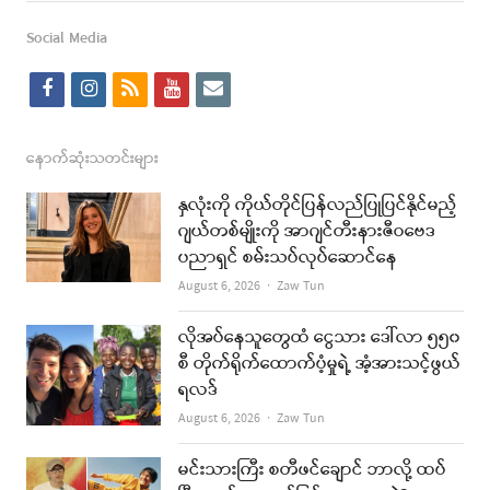
post
Social Media
f
i
r
y
e
a
n
s
o
m
c
s
s
u
a
နောက်ဆုံးသတင်းများ
e
t
t
i
နှလုံးကို ကိုယ်တိုင်ပြန်လည်ပြုပြင်နိုင်မည့်
b
a
u
l
ဂျယ်တစ်မျိုးကို အာဂျင်တီးနားဇီဝဗေဒ
ပညာရှင် စမ်းသပ်လုပ်ဆောင်နေ
o
g
b
Author
August 6, 2026
Zaw Tun
o
r
e
k
a
လိုအပ်နေသူတွေထံ ငွေသား ဒေါ်လာ ၅၅၀
စီ တိုက်ရိုက်ထောက်ပံ့မှုရဲ့ အံ့အားသင့်ဖွယ်
m
ရလဒ်
Author
August 6, 2026
Zaw Tun
မင်းသားကြီး စတီဖင်ချောင် ဘာလို့ ထပ်