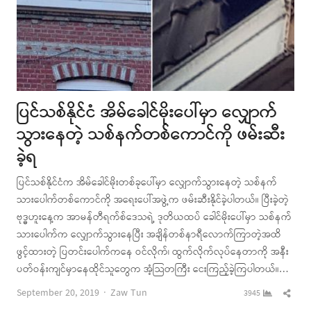
ပြင်သစ်နိုင်ငံ အိမ်ခေါင်မိုးပေါ်မှာ လျှောက်
သွားနေတဲ့ သစ်နက်တစ်ကောင်ကို ဖမ်းဆီး
ခဲ့ရ
ပြင်သစ်နိုင်ငံက အိမ်ခေါင်မိုးတစ်ခုပေါ်မှာ လျှောက်သွားနေတဲ့ သစ်နက်
သားပေါက်တစ်ကောင်ကို အရေးပေါ်အဖွဲ့က ဖမ်းဆီးနိုင်ခဲ့ပါတယ်။ ပြီးခဲ့တဲ့
ဗုဒ္ဓဟူးနေ့က အာမန်တီရက်စ်ဒေသရဲ့ ဒုတိယထပ် ခေါင်မိုးပေါ်မှာ သစ်နက်
သားပေါက်က လျှောက်သွားနေပြီး အချိန်တစ်နာရီလောက်ကြာတဲ့အထိ
ဖွင့်ထားတဲ့ ပြတင်းပေါက်ကနေ ဝင်လိုက်၊ ထွက်လိုက်လုပ်နေတာကို အနီး
ပတ်ဝန်းကျင်မှာနေထိုင်သူတွေက အံ့သြတကြီး ငေးကြည့်ခဲ့ကြပါတယ်။…
Author
Shar
September 20, 2019
Zaw Tun
3945
this