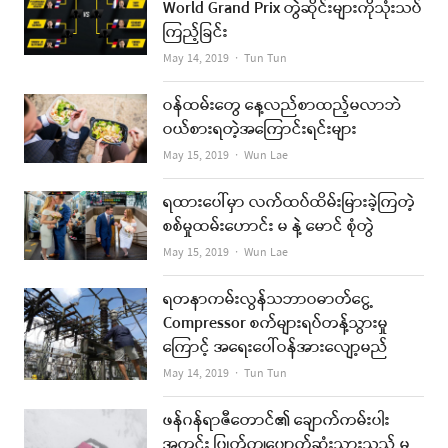
World Grand Prix တွဲဆိုင်းများကိုသုံးသပ်
ကြည့်ခြင်း
Author
May 14, 2019
Tun Tun
ဝန်ထမ်းတွေ နေ့လည်စာထည့်မလာဘဲ
ဝယ်စားရတဲ့အကြောင်းရင်းများ
Author
May 15, 2019
Wun Lae
ရထားပေါ်မှာ လက်ထပ်ထိမ်းမြားခဲ့ကြတဲ့
စစ်မှုထမ်းဟောင်း မ နဲ့ မောင် စုံတွဲ
Author
May 15, 2019
Wun Lae
ရတနာကမ်းလွန်သဘာဝဓာတ်ငွေ့
Compressor စက်များရပ်တန့်သွားမှု
ကြောင့် အရေးပေါ်ဝန်အားလျော့မည်
Author
May 14, 2019
Tun Tun
ဖန်ဂန်ရာဇီတောင်၏ ချောက်ကမ်းပါး
အတွင်း ပြုတ်ကျပျောက်ဆုံးသွားသည့် မ