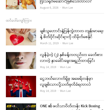
ပြီးသရုပ်မဆောင်ဖြစ်သေးတာလဲ?
Author
August 6, 2026
Wun Lae
ထင်ပေါ်ကျော်ကြား
ချစ်သူဟောင်းနဲ့ပြန်တွဲတာက ကျန်းမာရေး
နဲ့ စိတ်ပိုင်းဆိုင်ရာကို ထိခိုက်စေနိုင်
Author
March 11, 2019
Wun Lae
လွန်ခဲ့တဲ့ (၂) နှစ်ခန့်ကတည်းက ခေတ်စား
လာတဲ့ နှာခေါင်းမွေးအရှည်ထားခြင်း
Author
May 14, 2019
Wun Lae
ငွေဘယ်လောက်ရှိမှ အမေရိကန်မှာ
လူချမ်းသာလို့သတ်မှတ်ခံရတာလဲ
Author
May 14, 2019
Wun Lae
ONE ၏ ဖယ်သာဝိတ်တန်း Kick Boxing