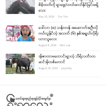
စိမ့်ထက်ကို ရှာဖွေ/ကယ်ဆယ်နိုင်ခြင်းမရှိ
သေး
Author
May 15, 2019
Tun Tun
ဒေါ်လာ (၈) သန်းတန် အဆောက်အဦးကို
ဝယ်ယူနိုင်တဲ့ အသက် (၆) နှစ်အရွယ်ကိုရီး
ယားသူလေး
Author
August 6, 2019
Wun Lae
အိုဇာတာမကောင်းရှာတဲ့ သီရိလင်္ကာက
ဆင်အိုတစ်ကောင်
Author
August 19, 2019
yoyarlay