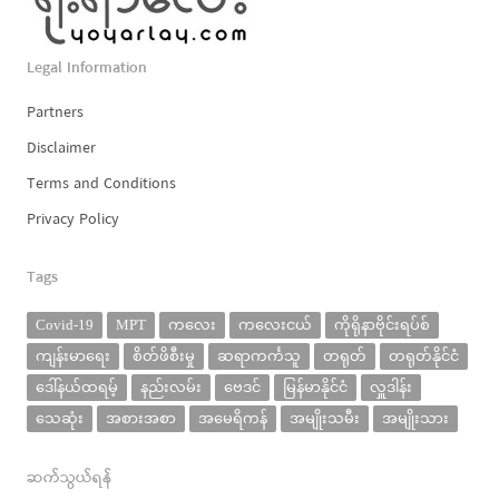
Legal Information
Partners
Disclaimer
Terms and Conditions
Privacy Policy
Tags
Covid-19
MPT
ကလေး
ကလေးငယ်
ကိုရိုနာဗိုင်းရပ်စ်
ကျန်းမာရေး
စိတ်ဖိစီးမှု
ဆရာကင်္ကသူ
တရုတ်
တရုတ်နိုင်ငံ
ဒေါ်နယ်ထရမ့်
နည်းလမ်း
ဗေဒင်
မြန်မာနိုင်ငံ
လှူဒါန်း
သေဆုံး
အစားအစာ
အမေရိကန်
အမျိုးသမီး
အမျိုးသား
ဆက်သွယ်ရန်