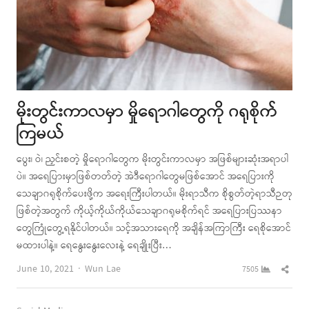
မိုးတွင်းကာလမှာ မှိုရောဂါတွေကို ဂရုစိုက်
ကြမယ်
ပွေး၊ ဝဲ၊ ညှင်းစတဲ့ မှိုရောဂါတွေက မိုးတွင်းကာလမှာ အဖြစ်များဆုံးအရာပါ
ပဲ။ အရေပြားမှာဖြစ်တတ်တဲ့ အဲဒီရောဂါတွေမဖြစ်အောင် အရေပြားကို
သေချာဂရုစိုက်ပေးဖို့က အရေးကြီးပါတယ်။ မိုးရာသီက စိုစွတ်တဲ့ရာသီဉတု
ဖြစ်တဲ့အတွက် ကိုယ့်ကိုယ်ကိုယ်သေချာဂရုမစိုက်ရင် အရေပြားပြဿနာ
တွေကြုံတွေ့ရနိုင်ပါတယ်။ သင့်အသားရေကို အချိန်အကြာကြီး ရေစိုအောင်
မထားပါနဲ့။ ရေနွေး‌နွေးလေးနဲ့ ရေချိုးပြီး…
Author
Shar
June 10, 2021
Wun Lae
7505
this
post