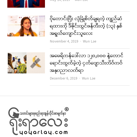
ပိုကောင်းပြီး လုံခြုံစိတ်ချရတဲ့ ကျည်ဆံ
ရထားကို ဒီဇိုင်းထွင်ဖန်တီးတဲ့ (၁၃) နှစ်
အရွယ်ကျောင်းသူလေး
Author
November 4, 2019
Wun Lae
အမေရိကန်ဒေါ်လာ ၁၂၀,၀၀၀ နဲ့တောင်
ရောင်းထွက်ခဲ့တဲ့ ငှက်ပျောသီးတိပ်ကပ်
အနုပညာလက်ရာ
Author
December 6, 2019
Wun Lae