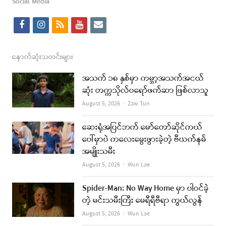
Social Media
f
i
r
y
e
a
n
s
o
m
c
s
s
u
a
နောက်ဆုံးသတင်းများ
e
t
t
i
အသက် ၁၈ နှစ်မှာ ကမ္ဘာ့အသက်အငယ်
b
a
u
l
ဆုံး တက္ကသိုလ်ပရော်ဖက်ဆာ ဖြစ်လာသူ
o
g
b
Author
August 5, 2026
Zaw Tun
o
r
e
ဆေးရုံအပြင်ဘက် မော်တော်ဆိုင်ကယ်
k
a
ပေါ်မှာပဲ ကလေးမွေးဖွားခဲ့တဲ့ ဗီယက်နမ်
အမျိုးသမီး
m
Author
August 5, 2026
Wun Lae
Spider-Man: No Way Home မှာ ပါဝင်ခဲ့
တဲ့ မင်းသမီးကြီး မေရီရီဗီရာ ကွယ်လွန်
Author
August 5, 2026
Wun Lae