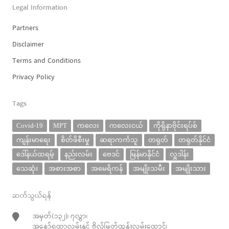
Legal Information
Partners
Disclaimer
Terms and Conditions
Privacy Policy
Tags
Covid-19
MPT
ကလေး
ကလေးငယ်
ကိုရိုနာဗိုင်းရပ်စ်
ကျန်းမာရေး
စိတ်ဖိစီးမှု
ဆရာကင်္ကသူ
တရုတ်
တရုတ်နိုင်ငံ
ဒေါ်နယ်ထရမ့်
နည်းလမ်း
ဗေဒင်
မြန်မာနိုင်ငံ
လှူဒါန်း
သေဆုံး
အစားအစာ
အမေရိကန်
အမျိုးသမီး
အမျိုးသား
ဆက်သွယ်ရန်
အမှတ်(၁၃၂)၊ ၇လွှာ၊
အနော်ရထာလမ်းနှင့် ဗိုလ်မြတ်ထွန်းလမ်းထောင့်၊