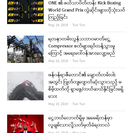
ONE ၏ ဖယ်သာဝိတ်တန်း Kick Boxing
World Grand Prix တွဲဆိုင်းများကိုသုံးသပ်
ကြည့်ခြင်း
Author
May 14, 2019
Tun Tun
ရတနာကမ်းလွန်သဘာဝဓာတ်ငွေ့
Compressor စက်များရပ်တန့်သွားမှု
ကြောင့် အရေးပေါ်ဝန်အားလျော့မည်
Author
May 14, 2019
Tun Tun
ဖန်ဂန်ရာဇီတောင်၏ ချောက်ကမ်းပါး
အတွင်း ပြုတ်ကျပျောက်ဆုံးသွားသည့် မ
စိမ့်ထက်ကို ရှာဖွေ/ကယ်ဆယ်နိုင်ခြင်းမရှိ
သေး
Author
May 15, 2019
Tun Tun
ငွေဘယ်လောက်ရှိမှ အမေရိကန်မှာ
လူချမ်းသာလို့သတ်မှတ်ခံရတာလဲ
Author
May 14, 2019
Wun Lae