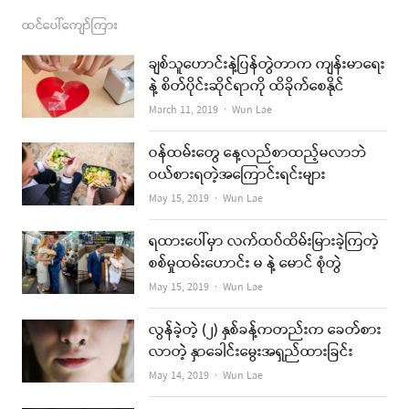
ထင်ပေါ်ကျော်ကြား
ချစ်သူဟောင်းနဲ့ပြန်တွဲတာက ကျန်းမာရေး
နဲ့ စိတ်ပိုင်းဆိုင်ရာကို ထိခိုက်စေနိုင်
Author
March 11, 2019
Wun Lae
ဝန်ထမ်းတွေ နေ့လည်စာထည့်မလာဘဲ
ဝယ်စားရတဲ့အကြောင်းရင်းများ
Author
May 15, 2019
Wun Lae
ရထားပေါ်မှာ လက်ထပ်ထိမ်းမြားခဲ့ကြတဲ့
စစ်မှုထမ်းဟောင်း မ နဲ့ မောင် စုံတွဲ
Author
May 15, 2019
Wun Lae
လွန်ခဲ့တဲ့ (၂) နှစ်ခန့်ကတည်းက ခေတ်စား
လာတဲ့ နှာခေါင်းမွေးအရှည်ထားခြင်း
Author
May 14, 2019
Wun Lae