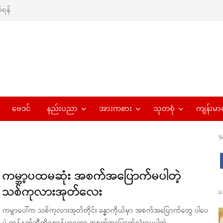
ရန်
ဗေဒင်
နည်းပညာ
အားကစား
သုတစုံ
ကျန်းမာ
S
ကမ္ဘာ့ပထမဆုံး အစက်အပြောက်မပါတဲ့
သစ်ကုလားအုတ်လေး
န
ကမ္ဘာပေါ်က သစ်ကုလားအုတ်တိုင်း ခန္ဓာကိုယ်မှာ အစက်အပြောက်တွေ ပါပေ