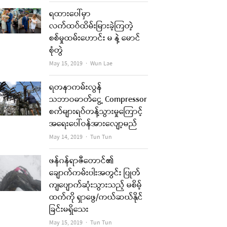
ရထားပေါ်မှာ
လက်ထပ်ထိမ်းမြားခဲ့ကြတဲ့
စစ်မှုထမ်းဟောင်း မ နဲ့ မောင်
စုံတွဲ
Author
May 15, 2019
Wun Lae
ရတနာကမ်းလွန်
သဘာဝဓာတ်ငွေ့ Compressor
စက်များရပ်တန့်သွားမှုကြောင့်
အရေးပေါ်ဝန်အားလျော့မည်
Author
May 14, 2019
Tun Tun
ဖန်ဂန်ရာဇီတောင်၏
ချောက်ကမ်းပါးအတွင်း ပြုတ်
ကျပျောက်ဆုံးသွားသည့် မစိမ့်
ထက်ကို ရှာဖွေ/ကယ်ဆယ်နိုင်
ခြင်းမရှိသေး
Author
May 15, 2019
Tun Tun