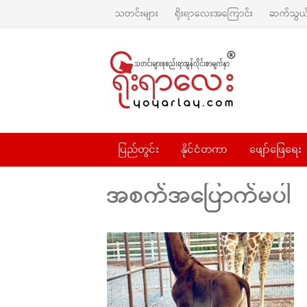
သတင်းများ
ရိုးရာလေးအကြောင်း
ဆက်သွယ်
ပြည်တွင်း
နိုင်ငံတကာ
ဖျော်ဖြေရေး
အစက်အပြောက်မပါ