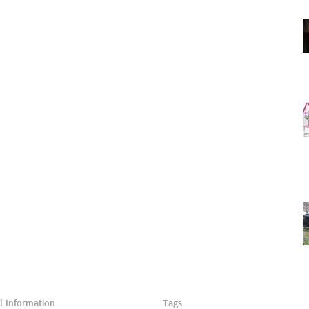
l Information
Tags