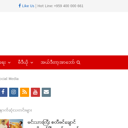
Like Us
| Hot Line: +959 400 000 661
Open
ရေး
ဗီဒီယို
အယ်ဒီတာ့အာဘော်
search
panel
ocial Media
f
i
r
y
e
a
n
s
o
m
c
s
s
u
a
ောက်ဆုံးသတင်းများ
e
t
t
i
မင်းသားကြီး စတီဖင်ချောင်