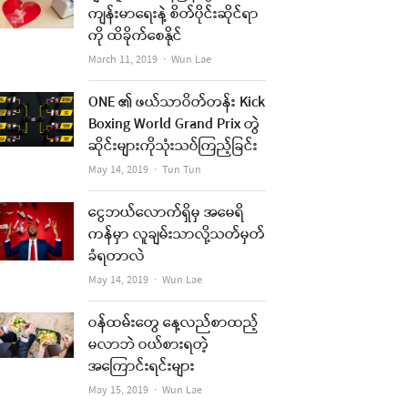
ကျန်းမာရေးနဲ့ စိတ်ပိုင်းဆိုင်ရာ
ကို ထိခိုက်စေနိုင်
Author
March 11, 2019
Wun Lae
ONE ၏ ဖယ်သာဝိတ်တန်း Kick
Boxing World Grand Prix တွဲ
ဆိုင်းများကိုသုံးသပ်ကြည့်ခြင်း
Author
May 14, 2019
Tun Tun
ငွေဘယ်လောက်ရှိမှ အမေရိ
ကန်မှာ လူချမ်းသာလို့သတ်မှတ်
ခံရတာလဲ
Author
May 14, 2019
Wun Lae
ဝန်ထမ်းတွေ နေ့လည်စာထည့်
မလာဘဲ ဝယ်စားရတဲ့
အကြောင်းရင်းများ
Author
May 15, 2019
Wun Lae