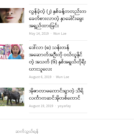
လွန်ခဲ့တဲ့ (၂) နှစ်ခန့်ကတည်းက
ခေတ်စားလာတဲ့ နှာခေါင်းမွေး
အရှည်ထားခြင်း
Author
May 14, 2019
Wun Lae
ဒေါ်လာ (၈) သန်းတန်
အဆောက်အဦးကို ဝယ်ယူနိုင်
တဲ့ အသက် (၆) နှစ်အရွယ်ကိုရီး
ယားသူလေး
Author
August 6, 2019
Wun Lae
အိုဇာတာမကောင်းရှာတဲ့ သီရိ
လင်္ကာကဆင်အိုတစ်ကောင်
Author
August 19, 2019
yoyarlay
ဆက်သွယ်ရန်