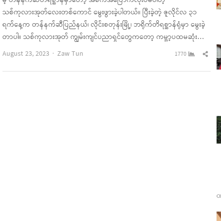
မဲ့ တန်နက်ဆီတိရစ္ဆာန်မှာတော့ အစက်အပြောက်လုံးဝမပါတဲ့
သစ်ကုလားအုတ်လေးတစ်ကောင် မွေးဖွားခဲ့ပါတယ်။ ပြီးခဲ့တဲ့ ဇူလိုင်လ ၃၁
ရက်နေ့က တန်နက်ဆီပြည်နယ်၊ လိုင်းစတုန်းမြို့၊ ဘရိုက်တိရစ္ဆာန်ရုံမှာ မွေးခဲ့
တာပါ။ သစ်ကုလားအုတ် ကျွမ်းကျင်ပညာရှင်တွေကတော့ ကမ္ဘာ့ပထမဆုံး…
Author
Sha
August 23, 2023
Zaw Tun
1770
this
pos
ထ