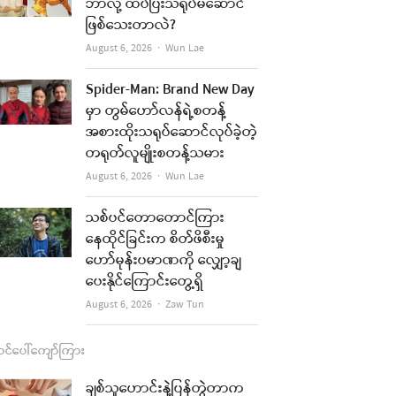
b
a
u
l
ဘာလို့ ထပ်ပြီးသရုပ်မဆောင်
ဖြစ်သေးတာလဲ?
o
g
b
Author
August 6, 2026
Wun Lae
o
r
e
k
a
Spider-Man: Brand New Day
re
မှာ တွမ်ဟော်လန်ရဲ့စတန့်
m
အစားထိုးသရုပ်ဆောင်လုပ်ခဲ့တဲ့
t
တရုတ်လူမျိုးစတန့်သမား
Author
August 6, 2026
Wun Lae
သစ်ပင်တောတောင်ကြား
နေထိုင်ခြင်းက စိတ်ဖိစီးမှု
ဟော်မုန်းပမာဏကို လျှော့ချ
ပေးနိုင်ကြောင်းတွေ့ရှိ
Author
August 6, 2026
Zaw Tun
င်ပေါ်ကျော်ကြား
ချစ်သူဟောင်းနဲ့ပြန်တွဲတာက