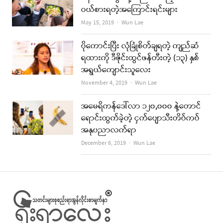
ဝယ်စားရတဲ့အကြောင်းရင်းများ
Author
May 15, 2019
Wun Lae
ပိုကောင်းပြီး လုံခြုံစိတ်ချရတဲ့ ကျည်ဆံ
ရထားကို ဒီဇိုင်းထွင်ဖန်တီးတဲ့ (၁၃) နှစ်
အရွယ်ကျောင်းသူလေး
Author
November 4, 2019
Wun Lae
အမေရိကန်ဒေါ်လာ ၁၂၀,၀၀၀ နဲ့တောင်
ရောင်းထွက်ခဲ့တဲ့ ငှက်ပျောသီးတိပ်ကပ်
အနုပညာလက်ရာ
Author
December 6, 2019
Wun Lae