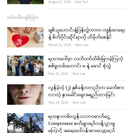
Author
August 5, 2026
Zaw Tun
ထင်ပေါ်ကျော်ကြား
ချစ်သူဟောင်းနဲ့ပြန်တွဲတာက ကျန်းမာရေး
နဲ့ စိတ်ပိုင်းဆိုင်ရာကို ထိခိုက်စေနိုင်
Author
March 11, 2019
Wun Lae
ရထားပေါ်မှာ လက်ထပ်ထိမ်းမြားခဲ့ကြတဲ့
စစ်မှုထမ်းဟောင်း မ နဲ့ မောင် စုံတွဲ
Author
May 15, 2019
Wun Lae
လွန်ခဲ့တဲ့ (၂) နှစ်ခန့်ကတည်းက ခေတ်စား
လာတဲ့ နှာခေါင်းမွေးအရှည်ထားခြင်း
Author
May 14, 2019
Wun Lae
ရတနာကမ်းလွန်သဘာဝဓာတ်ငွေ့
Compressor စက်များရပ်တန့်သွားမှု
ကြောင့် အရေးပေါ်ဝန်အားလျော့မည်