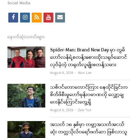
Social Media
f
i
r
y
e
a
n
s
o
m
c
s
s
u
a
နောက်ဆုံးသတင်းများ
e
t
t
i
Spider-Man: Brand New Day မှာ တွမ်
b
a
u
l
ဟော်လန်ရဲ့စတန့်အစားထိုးသရုပ်ဆောင်
လုပ်ခဲ့တဲ့ တရုတ်လူမျိုးစတန့်သမား
o
g
b
Author
August 6, 2026
Wun Lae
o
r
e
k
a
သစ်ပင်တောတောင်ကြား နေထိုင်ခြင်းက
စိတ်ဖိစီးမှုဟော်မုန်းပမာဏကို လျှော့ချ
m
ပေးနိုင်ကြောင်းတွေ့ရှိ
Author
August 6, 2026
Zaw Tun
အသက် ၁၈ နှစ်မှာ ကမ္ဘာ့အသက်အငယ်
ဆုံး တက္ကသိုလ်ပရော်ဖက်ဆာ ဖြစ်လာသူ