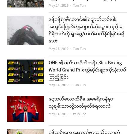
Author
May 14, 2019
Tun Tun
ဖန်ဂန်ရာဇီတောင်၏ ချောက်ကမ်းပါး
အတွင်း ပြုတ်ကျပျောက်ဆုံးသွားသည့် မ
စိမ့်ထက်ကို ရှာဖွေ/ကယ်ဆယ်နိုင်ခြင်းမရှိ
သေး
Author
May 15, 2019
Tun Tun
ONE ၏ ဖယ်သာဝိတ်တန်း Kick Boxing
World Grand Prix တွဲဆိုင်းများကိုသုံးသပ်
ကြည့်ခြင်း
Author
May 14, 2019
Tun Tun
ငွေဘယ်လောက်ရှိမှ အမေရိကန်မှာ
လူချမ်းသာလို့သတ်မှတ်ခံရတာလဲ
Author
May 14, 2019
Wun Lae
ဝန်ထမ်းတွေ နေ့လည်စာထည့်မလာဘဲ