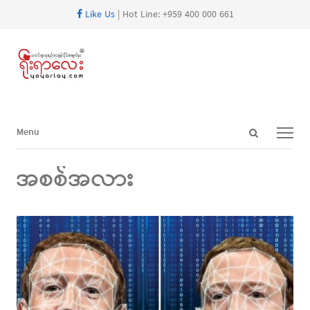
Like Us
| Hot Line: +959 400 000 661
Open
Menu
Menu
search
panel
အစစ်အလား