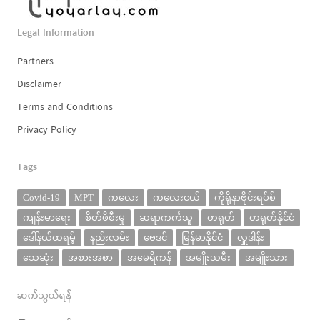
Legal Information
Partners
Disclaimer
Terms and Conditions
Privacy Policy
Tags
Covid-19
MPT
ကလေး
ကလေးငယ်
ကိုရိုနာဗိုင်းရပ်စ်
ကျန်းမာရေး
စိတ်ဖိစီးမှု
ဆရာကင်္ကသူ
တရုတ်
တရုတ်နိုင်ငံ
ဒေါ်နယ်ထရမ့်
နည်းလမ်း
ဗေဒင်
မြန်မာနိုင်ငံ
လှူဒါန်း
သေဆုံး
အစားအစာ
အမေရိကန်
အမျိုးသမီး
အမျိုးသား
ဆက်သွယ်ရန်