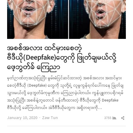
အစစ်အလား ထင်မှားစေတဲ့
ဗီဒီယို(Deepfake)တွေကို ဖြုတ်ချမယ်လို့
ဖေ့ဘွတ်ခ် ကြေညာ
မှတ်ဉာဏ်တုအသုံးပြုပြီး မွမ်းမံပြင်ဆင်ထားတဲ့ အစစ်အလား အထင်မှား
စေတဲ့ဗီဒီယို (Deepfake) တွေကို သူတို့ရဲ့ လူမှုကွန်ရက်ပေါ်ကနေ ဖြုတ်ချ
သွားမယ်လို့ ဖေ့ဘွတ်ခ်ကုမ္ပဏီက ကြေညာခဲ့ပါတယ်။ ကွန်ပျူတာပရိုဂရမ်
အသုံးပြုပြီး အစစ်နဲ့တူတောင် ဖန်တီးထားတဲ့ ဗီဒီယိုတွေကို Deepfake
ဗီဒီယိုလို့ ခေါ်ကြပါတယ်။ အဲဒီဗီဒီယိုတွေက အရှိတရားကို…
Author
Shar
January 10, 2020
Zaw Tun
3755
this
post