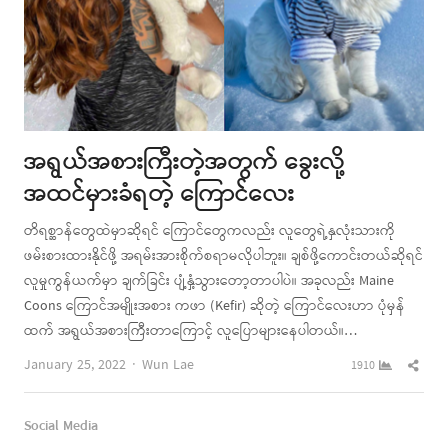
အရွယ်အစားကြီးတဲ့အတွက် ခွေးလို့
အထင်မှားခံရတဲ့ ကြောင်လေး
တိရစ္ဆာန်တွေထဲမှာဆိုရင် ကြောင်တွေကလည်း လူတွေရဲ့နှလုံးသားကို
ဖမ်းစားထားနိုင်ဖို့ အရမ်းအားစိုက်စရာမလိုပါဘူး။ ချစ်ဖို့ကောင်းတယ်ဆိုရင်
လူမှုကွန်ယက်မှာ ချက်ခြင်း ပျံ့နှံ့သွားတော့တာပါပဲ။ အခုလည်း Maine
Coons ကြောင်အမျိုးအစား ကဖာ (Kefir) ဆိုတဲ့ ကြောင်လေးဟာ ပုံမှန်
ထက် အရွယ်အစားကြီးတာကြောင့် လူပြောများနေပါတယ်။…
Author
Shar
January 25, 2022
Wun Lae
1910
this
post
Social Media