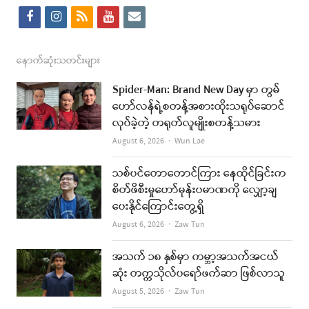
f
i
r
y
e
a
n
s
o
m
c
s
s
u
a
နောက်ဆုံးသတင်းများ
e
t
t
i
Spider-Man: Brand New Day မှာ တွမ်
b
a
u
l
ဟော်လန်ရဲ့စတန့်အစားထိုးသရုပ်ဆောင်
လုပ်ခဲ့တဲ့ တရုတ်လူမျိုးစတန့်သမား
o
g
b
Author
August 6, 2026
Wun Lae
o
r
e
k
a
သစ်ပင်တောတောင်ကြား နေထိုင်ခြင်းက
စိတ်ဖိစီးမှုဟော်မုန်းပမာဏကို လျှော့ချ
m
ပေးနိုင်ကြောင်းတွေ့ရှိ
Author
August 6, 2026
Zaw Tun
အသက် ၁၈ နှစ်မှာ ကမ္ဘာ့အသက်အငယ်
ဆုံး တက္ကသိုလ်ပရော်ဖက်ဆာ ဖြစ်လာသူ
Author
August 5, 2026
Zaw Tun