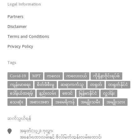
Legal Information
Partners
Disclaimer
Terms and Conditions
Privacy Policy
Tags
Covid-19
MPT
ကလေး
ကလေးငယ်
ကိုရိုနာဗိုင်းရပ်စ်
ကျန်းမာရေး
စိတ်ဖိစီးမှု
ဆရာကင်္ကသူ
တရုတ်
တရုတ်နိုင်ငံ
ဒေါ်နယ်ထရမ့်
နည်းလမ်း
ဗေဒင်
မြန်မာနိုင်ငံ
လှူဒါန်း
သေဆုံး
အစားအစာ
အမေရိကန်
အမျိုးသမီး
အမျိုးသား
ဆက်သွယ်ရန်
အမှတ်(၁၃၂)၊ ၇လွှာ၊
အနော်ရထာလမ်းနှင့် ဗိုလ်မြတ်ထွန်းလမ်းထောင့်၊