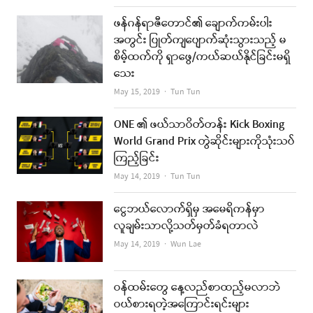
ဖန်ဂန်ရာဇီတောင်၏ ချောက်ကမ်းပါး
အတွင်း ပြုတ်ကျပျောက်ဆုံးသွားသည့် မ
စိမ့်ထက်ကို ရှာဖွေ/ကယ်ဆယ်နိုင်ခြင်းမရှိ
သေး
Author
May 15, 2019
Tun Tun
ONE ၏ ဖယ်သာဝိတ်တန်း Kick Boxing
World Grand Prix တွဲဆိုင်းများကိုသုံးသပ်
ကြည့်ခြင်း
Author
May 14, 2019
Tun Tun
ငွေဘယ်လောက်ရှိမှ အမေရိကန်မှာ
လူချမ်းသာလို့သတ်မှတ်ခံရတာလဲ
Author
May 14, 2019
Wun Lae
ဝန်ထမ်းတွေ နေ့လည်စာထည့်မလာဘဲ
ဝယ်စားရတဲ့အကြောင်းရင်းများ