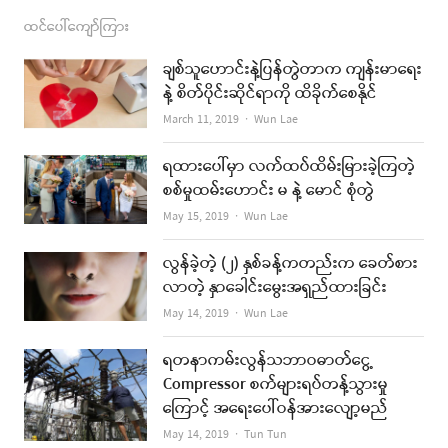
ထင်ပေါ်ကျော်ကြား
ချစ်သူဟောင်းနဲ့ပြန်တွဲတာက ကျန်းမာရေး
နဲ့ စိတ်ပိုင်းဆိုင်ရာကို ထိခိုက်စေနိုင်
Author
March 11, 2019
Wun Lae
ရထားပေါ်မှာ လက်ထပ်ထိမ်းမြားခဲ့ကြတဲ့
စစ်မှုထမ်းဟောင်း မ နဲ့ မောင် စုံတွဲ
Author
May 15, 2019
Wun Lae
လွန်ခဲ့တဲ့ (၂) နှစ်ခန့်ကတည်းက ခေတ်စား
လာတဲ့ နှာခေါင်းမွေးအရှည်ထားခြင်း
Author
May 14, 2019
Wun Lae
ရတနာကမ်းလွန်သဘာဝဓာတ်ငွေ့
Compressor စက်များရပ်တန့်သွားမှု
ကြောင့် အရေးပေါ်ဝန်အားလျော့မည်
Author
May 14, 2019
Tun Tun