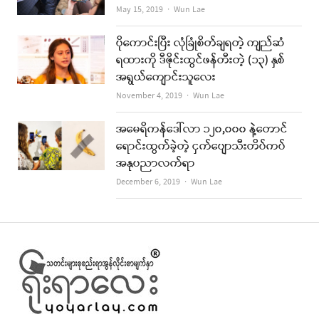
Author
May 15, 2019
Wun Lae
ပိုကောင်းပြီး လုံခြုံစိတ်ချရတဲ့ ကျည်ဆံ
ရထားကို ဒီဇိုင်းထွင်ဖန်တီးတဲ့ (၁၃) နှစ်
အရွယ်ကျောင်းသူလေး
Author
November 4, 2019
Wun Lae
အမေရိကန်ဒေါ်လာ ၁၂၀,၀၀၀ နဲ့တောင်
ရောင်းထွက်ခဲ့တဲ့ ငှက်ပျောသီးတိပ်ကပ်
အနုပညာလက်ရာ
Author
December 6, 2019
Wun Lae