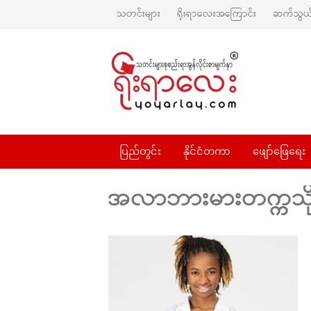
သတင်းများ
ရိုးရာလေးအကြောင်း
ဆက်သွယ်
ပြည်တွင်း
နိုင်ငံတကာ
ဖျော်ဖြေရေး
အလာဘားမားတက္ကသိ