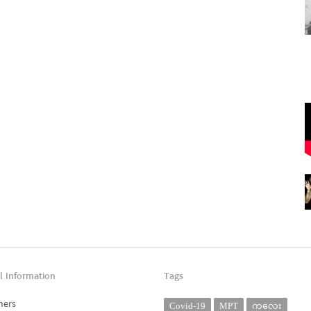
l Information
Tags
ners
Covid-19
MPT
ကလေး