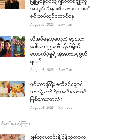
b
a
u
l
ပြုပြင်နိုင်မည့် ဂျယ်တစ်မျိုးကို
အာဂျင်တီးနားဇီဝဗေဒပညာရှင်
o
g
b
စမ်းသပ်လုပ်ဆောင်နေ
o
r
e
Author
August 6, 2026
Zaw Tun
k
a
re
လိုအပ်နေသူတွေထံ ငွေသား
m
ဒေါ်လာ ၅၅၀ စီ တိုက်ရိုက်
t
ထောက်ပံ့မှုရဲ့ အံ့အားသင့်ဖွယ်
ရလဒ်
Author
August 6, 2026
Zaw Tun
မင်းသားကြီး စတီဖင်ချောင်
ဘာလို့ ထပ်ပြီးသရုပ်မဆောင်
ဖြစ်သေးတာလဲ?
Author
August 6, 2026
Wun Lae
င်ပေါ်ကျော်ကြား
ချစ်သူဟောင်းနဲ့ပြန်တွဲတာက