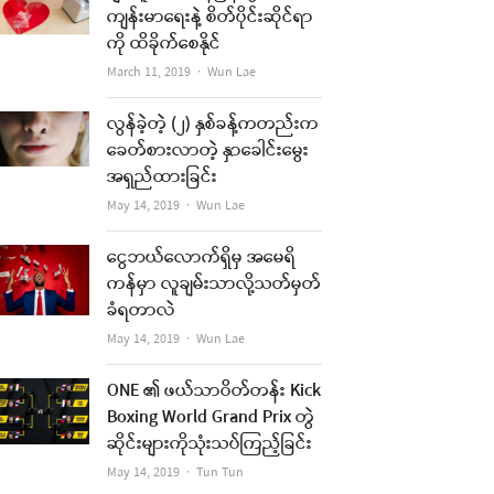
ကျန်းမာရေးနဲ့ စိတ်ပိုင်းဆိုင်ရာ
ကို ထိခိုက်စေနိုင်
Author
March 11, 2019
Wun Lae
လွန်ခဲ့တဲ့ (၂) နှစ်ခန့်ကတည်းက
ခေတ်စားလာတဲ့ နှာခေါင်းမွေး
အရှည်ထားခြင်း
Author
May 14, 2019
Wun Lae
ငွေဘယ်လောက်ရှိမှ အမေရိ
ကန်မှာ လူချမ်းသာလို့သတ်မှတ်
ခံရတာလဲ
Author
May 14, 2019
Wun Lae
ONE ၏ ဖယ်သာဝိတ်တန်း Kick
Boxing World Grand Prix တွဲ
ဆိုင်းများကိုသုံးသပ်ကြည့်ခြင်း
Author
May 14, 2019
Tun Tun