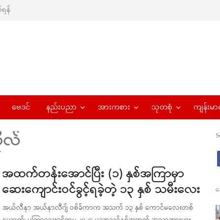
ရန်
ဗေဒင်
နည်းပညာ
အားကစား
သုတစုံ
ကျန်းမာ
ုလ်
S
အထက်တန်းအောင်ပြီး (၁) နှစ်အကြာမှာ
ဆေးကျောင်းဝင်ခွင့်ရခဲ့တဲ့ ၁၃ နှစ် သမီးလေး
န
အယ်လီနာ အယ်နာလီဂျ် ဝစ်ခ်ကာက အသက် ၁၃ နှစ် ကောင်မလေးတစ်