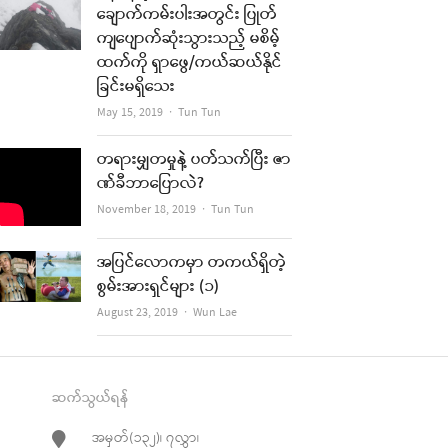
ချောက်ကမ်းပါးအတွင်း ပြုတ်
ကျပျောက်ဆုံးသွားသည့် မစိမ့်
ထက်ကို ရှာဖွေ/ကယ်ဆယ်နိုင်
ခြင်းမရှိသေး
Author
May 15, 2019
Tun Tun
တရားမျှတမှုနဲ့ ပတ်သက်ပြီး ဇာ
ဏ်ခီဘာပြောလဲ?
Author
November 18, 2019
Tun Tun
အပြင်လောကမှာ တကယ်ရှိတဲ့
စွမ်းအားရှင်များ (၁)
Author
August 23, 2019
Wun Lae
ဆက်သွယ်ရန်
အမှတ်(၁၃၂)၊ ၇လွှာ၊