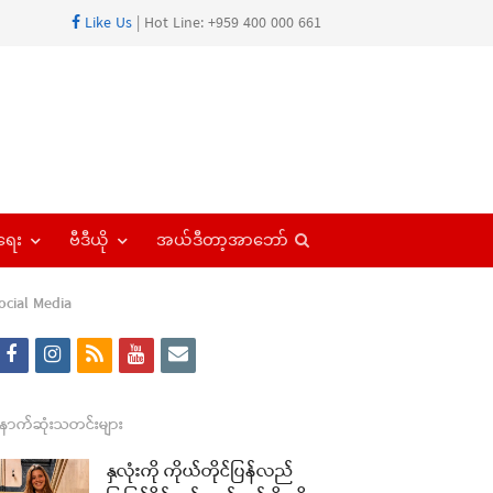
Like Us
| Hot Line: +959 400 000 661
Open
ရေး
ဗီဒီယို
အယ်ဒီတာ့အာဘော်
search
panel
ocial Media
f
i
r
y
e
a
n
s
o
m
c
s
s
u
a
ောက်ဆုံးသတင်းများ
e
t
t
i
နှလုံးကို ကိုယ်တိုင်ပြန်လည်