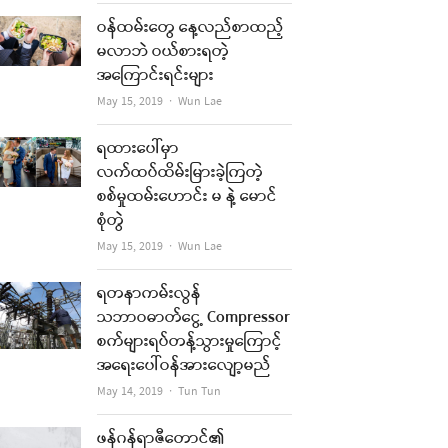
ဝန်ထမ်းတွေ နေ့လည်စာထည့်
မလာဘဲ ဝယ်စားရတဲ့
အကြောင်းရင်းများ
Author
May 15, 2019
Wun Lae
ရထားပေါ်မှာ
လက်ထပ်ထိမ်းမြားခဲ့ကြတဲ့
စစ်မှုထမ်းဟောင်း မ နဲ့ မောင်
စုံတွဲ
Author
May 15, 2019
Wun Lae
ရတနာကမ်းလွန်
သဘာဝဓာတ်ငွေ့ Compressor
စက်များရပ်တန့်သွားမှုကြောင့်
အရေးပေါ်ဝန်အားလျော့မည်
Author
May 14, 2019
Tun Tun
ဖန်ဂန်ရာဇီတောင်၏