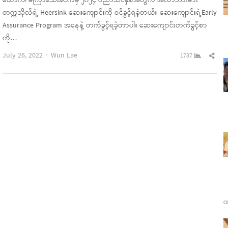
ယောက်၊ မကြာသေးခင်ကမှ ၂၀၂၄ ပညာသင်နှစ်အတွက် အလာဘားမား
တက္ကသိုလ်ရဲ့ Heersink ဆေးကျောင်းကို ဝင်ခွင့်ရခဲ့တယ်။ ဆေးကျောင်းရဲ့Early
Assurance Program အနေနဲ့ တက်ခွင့်ရခဲ့တာပါ။ ဆေးကျောင်းတက်ခွင့်စာ
ကို…
Author
Sha
July 26, 2022
Wun Lae
1787
this
pos
ထ