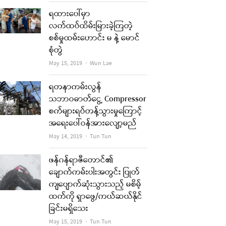
ရထားပေါ်မှာ
လက်ထပ်ထိမ်းမြားခဲ့ကြတဲ့
စစ်မှုထမ်းဟောင်း မ နဲ့ မောင်
စုံတွဲ
Author
May 15, 2019
Wun Lae
ရတနာကမ်းလွန်
သဘာဝဓာတ်ငွေ့ Compressor
စက်များရပ်တန့်သွားမှုကြောင့်
အရေးပေါ်ဝန်အားလျော့မည်
Author
May 14, 2019
Tun Tun
ဖန်ဂန်ရာဇီတောင်၏
ချောက်ကမ်းပါးအတွင်း ပြုတ်
ကျပျောက်ဆုံးသွားသည့် မစိမ့်
ထက်ကို ရှာဖွေ/ကယ်ဆယ်နိုင်
ခြင်းမရှိသေး
Author
May 15, 2019
Tun Tun