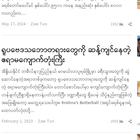
ခရစ်တော်မပေါ်ခင် နှစ်ပေါင်း ၉၅၀၀ ကနေ အနည်းဆုံး နှစ်ပေါင်း ၈၀၀၀
ကတည်းက…
Author
Sha
May 17, 2024
Zaw Tun
2352
this
pos
ရူပဗေဒသဘောတရားတွေကို ဆန့်ကျင်နေတဲ့
ဧရာမကျောက်တုံးကြီး
အိန္ဒိယနိုင်ငံ တမီလ်နာဒူပြည်နယ် မာမယ်လာပူရမ်မြို့မှာ ခရီးသွားတွေကို ဆွဲ
ဆောင်နေတဲ့အရာတစ်ခုကတော့ ရူပဗေဒသဘောတရားတွေကို ဆန့်ကျင်နေ
တဲ့ ဧရာမကျောက်တုံးကြီးပါပဲ။ တောင်စောင်းပေါ်မှာ စကျင်ကျောက်တုံးကြီး
ဟန်ချက်ညီစွာရှိနေတာနဲ့ပတ်သက်ပြီး ဒဏ္ဍာရီတွေ ရှိပေမဲ့ သိပ္ပံနည်းကျဖြစ်တဲ့
အဖြေမျိုးတော့ မတွေ့ရသေးပါဘူး။ Krishna’s Butterball (အရှင်ခရစ်ရှနားရဲ့
ထောပတ်လုံး)လို့…
Author
Sha
February 1, 2023
Zaw Tun
2050
ထ
this
pos