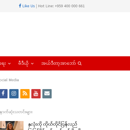
Like Us
| Hot Line: +959 400 000 661
Open
ရေး
ဗီဒီယို
အယ်ဒီတာ့အာဘော်
search
panel
ocial Media
f
i
r
y
e
a
n
s
o
m
c
s
s
u
a
ောက်ဆုံးသတင်းများ
e
t
t
i
နှလုံးကို ကိုယ်တိုင်ပြန်လည်