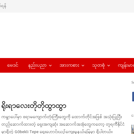
ရန်
ဗေဒင်
နည်းပညာ
အားကစား
သုတစုံ
ကျန်းမာ
S
ရိုးရာလေးတိုတိုထွာထွာ
န
ကမ္ဘာပေါ်မှာ ဧရာမကျောက်တုံးကြီးတွေကို ထောက်တိုင်အဖြစ် အသုံးပြုပြီး
တည်ဆောက်ထားတဲ့ ရှေးအကျဆုံး အဆောက်အအုံတွေကတော့ တူရကီနိုင်ငံ
မှာရှိတဲ့ Göbekli Tepe ရှေးဟောင်းယဉ်ကျေးမှုနယ်မြေမှာ ရှိပါတယ်။