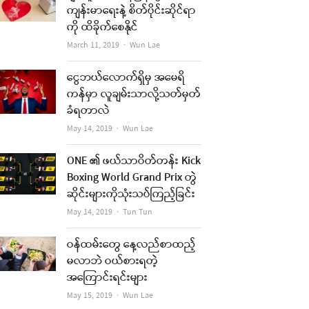
ကျန်းမာရေးနဲ့ စိတ်ပိုင်းဆိုင်ရာ
ကို ထိခိုက်စေနိုင်
Author
March 11, 2019
Wun Lae
ငွေဘယ်လောက်ရှိမှ အမေရိ
ကန်မှာ လူချမ်းသာလို့သတ်မှတ်
ခံရတာလဲ
Author
May 14, 2019
Wun Lae
ONE ၏ ဖယ်သာဝိတ်တန်း Kick
Boxing World Grand Prix တွဲ
ဆိုင်းများကိုသုံးသပ်ကြည့်ခြင်း
Author
May 14, 2019
Tun Tun
ဝန်ထမ်းတွေ နေ့လည်စာထည့်
မလာဘဲ ဝယ်စားရတဲ့
အကြောင်းရင်းများ
Author
May 15, 2019
Wun Lae