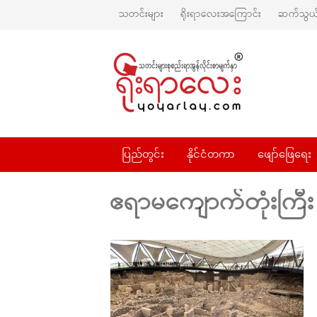
သတင်းများ
ရိုးရာလေးအကြောင်း
ဆက်သွယ်
ပြည်တွင်း
နိုင်ငံတကာ
ဖျော်ဖြေရေး
ဧရာမကျောက်တုံးကြီး