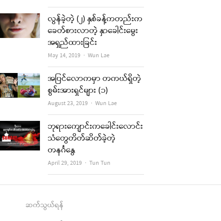
လွန်ခဲ့တဲ့ (၂) နှစ်ခန့်ကတည်းက
ခေတ်စားလာတဲ့ နှာခေါင်းမွေး
အရှည်ထားခြင်း
Author
May 14, 2019
Wun Lae
အပြင်လောကမှာ တကယ်ရှိတဲ့
စွမ်းအားရှင်များ (၁)
Author
August 23, 2019
Wun Lae
ဘုရားကျောင်းကခေါင်းလောင်း
သံတွေတိတ်ဆိတ်ခဲ့တဲ့
တနင်္ဂနွေ
Author
April 29, 2019
Tun Tun
ဆက်သွယ်ရန်