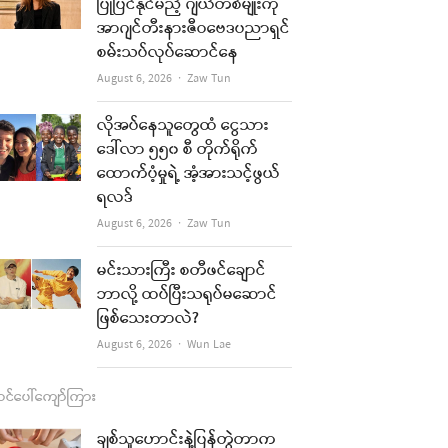
b
a
u
l
ပြုပြင်နိုင်မည့် ဂျယ်တစ်မျိုးကို
အာဂျင်တီးနားဇီဝဗေဒပညာရှင်
o
g
b
စမ်းသပ်လုပ်ဆောင်နေ
o
r
e
re
Author
August 6, 2026
Zaw Tun
k
a
t
လိုအပ်နေသူတွေထံ ငွေသား
m
ဒေါ်လာ ၅၅၀ စီ တိုက်ရိုက်
ထောက်ပံ့မှုရဲ့ အံ့အားသင့်ဖွယ်
ရလဒ်
Author
August 6, 2026
Zaw Tun
မင်းသားကြီး စတီဖင်ချောင်
ဘာလို့ ထပ်ပြီးသရုပ်မဆောင်
ဖြစ်သေးတာလဲ?
Author
August 6, 2026
Wun Lae
re
င်ပေါ်ကျော်ကြား
t
ချစ်သူဟောင်းနဲ့ပြန်တွဲတာက