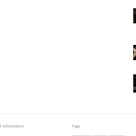
l Information
Tags