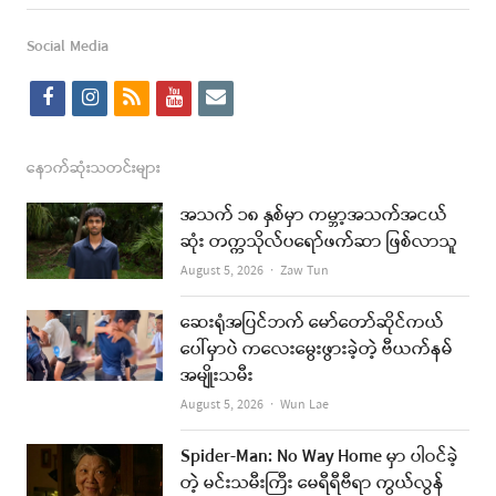
this
post
Social Media
f
i
r
y
e
a
n
s
o
m
c
s
s
u
a
နောက်ဆုံးသတင်းများ
e
t
t
i
အသက် ၁၈ နှစ်မှာ ကမ္ဘာ့အသက်အငယ်
b
a
u
l
ဆုံး တက္ကသိုလ်ပရော်ဖက်ဆာ ဖြစ်လာသူ
o
g
b
Author
August 5, 2026
Zaw Tun
o
r
e
ဆေးရုံအပြင်ဘက် မော်တော်ဆိုင်ကယ်
k
a
ပေါ်မှာပဲ ကလေးမွေးဖွားခဲ့တဲ့ ဗီယက်နမ်
အမျိုးသမီး
m
Author
August 5, 2026
Wun Lae
Spider-Man: No Way Home မှာ ပါဝင်ခဲ့
တဲ့ မင်းသမီးကြီး မေရီရီဗီရာ ကွယ်လွန်