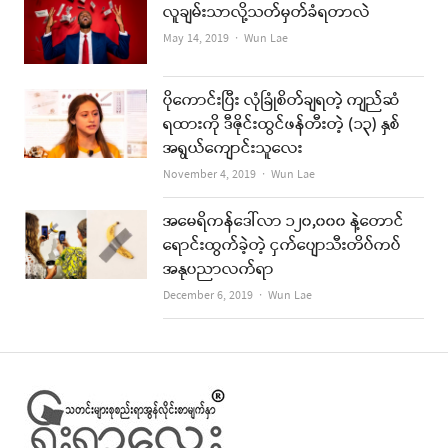
လူချမ်းသာလို့သတ်မှတ်ခံရတာလဲ
Author
May 14, 2019
Wun Lae
ပိုကောင်းပြီး လုံခြုံစိတ်ချရတဲ့ ကျည်ဆံ
ရထားကို ဒီဇိုင်းထွင်ဖန်တီးတဲ့ (၁၃) နှစ်
အရွယ်ကျောင်းသူလေး
Author
November 4, 2019
Wun Lae
အမေရိကန်ဒေါ်လာ ၁၂၀,၀၀၀ နဲ့တောင်
ရောင်းထွက်ခဲ့တဲ့ ငှက်ပျောသီးတိပ်ကပ်
အနုပညာလက်ရာ
Author
December 6, 2019
Wun Lae