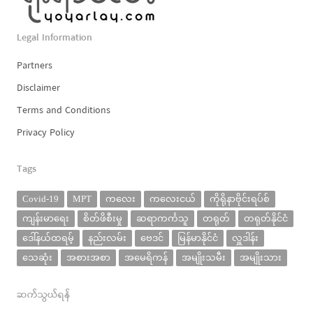
Legal Information
Partners
Disclaimer
Terms and Conditions
Privacy Policy
Tags
Covid-19
MPT
ကလေး
ကလေးငယ်
ကိုရိုနာဗိုင်းရပ်စ်
ကျန်းမာရေး
စိတ်ဖိစီးမှု
ဆရာကင်္ကသူ
တရုတ်
တရုတ်နိုင်ငံ
ဒေါ်နယ်ထရမ့်
နည်းလမ်း
ဗေဒင်
မြန်မာနိုင်ငံ
လှူဒါန်း
သေဆုံး
အစားအစာ
အမေရိကန်
အမျိုးသမီး
အမျိုးသား
ဆက်သွယ်ရန်