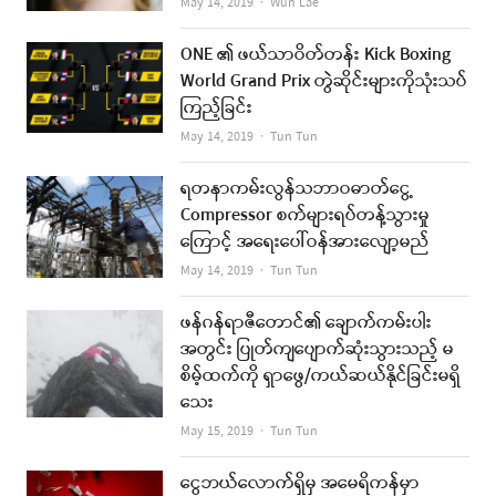
Author
May 14, 2019
Wun Lae
ONE ၏ ဖယ်သာဝိတ်တန်း Kick Boxing
World Grand Prix တွဲဆိုင်းများကိုသုံးသပ်
ကြည့်ခြင်း
Author
May 14, 2019
Tun Tun
ရတနာကမ်းလွန်သဘာဝဓာတ်ငွေ့
Compressor စက်များရပ်တန့်သွားမှု
ကြောင့် အရေးပေါ်ဝန်အားလျော့မည်
Author
May 14, 2019
Tun Tun
ဖန်ဂန်ရာဇီတောင်၏ ချောက်ကမ်းပါး
အတွင်း ပြုတ်ကျပျောက်ဆုံးသွားသည့် မ
စိမ့်ထက်ကို ရှာဖွေ/ကယ်ဆယ်နိုင်ခြင်းမရှိ
သေး
Author
May 15, 2019
Tun Tun
ငွေဘယ်လောက်ရှိမှ အမေရိကန်မှာ