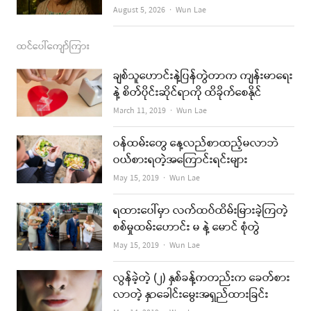
Author
August 5, 2026
Wun Lae
ထင်ပေါ်ကျော်ကြား
ချစ်သူဟောင်းနဲ့ပြန်တွဲတာက ကျန်းမာရေး
နဲ့ စိတ်ပိုင်းဆိုင်ရာကို ထိခိုက်စေနိုင်
Author
March 11, 2019
Wun Lae
ဝန်ထမ်းတွေ နေ့လည်စာထည့်မလာဘဲ
ဝယ်စားရတဲ့အကြောင်းရင်းများ
Author
May 15, 2019
Wun Lae
ရထားပေါ်မှာ လက်ထပ်ထိမ်းမြားခဲ့ကြတဲ့
စစ်မှုထမ်းဟောင်း မ နဲ့ မောင် စုံတွဲ
Author
May 15, 2019
Wun Lae
လွန်ခဲ့တဲ့ (၂) နှစ်ခန့်ကတည်းက ခေတ်စား
လာတဲ့ နှာခေါင်းမွေးအရှည်ထားခြင်း