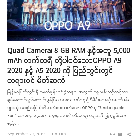
Quad Camera၊ 8 GB RAM နှင့်အတူ 5,000
mAh ဘက်ထရီ တို့ပါဝင်သောOPPO A9
2020 နှင့် A5 2020 ကို ပြည်တွင်းတွင်
တရားဝင် မိတ်ဆက်
မြန်မာပြည်တွင်းရှိ စမတ်ဖုန်း သုံးစွဲသူများ အတွက် ဈေးနှုန်းသင့်တင့်ကာ
စွမ်းဆောင်ရည်ကောင်းမွန်ပြီး လှပသေသပ်သည့် ဒီဇိုင်းများနှင့် စမတ်ဖုန်း
များကို အစဉ်အမြဲ မိတ်ဆက်ပေးတတ်သော OPPO မှ “Unstoppable
Fun” ခေါင်းစဉ် နှင့်အတူ နေ့စဉ်ဘဝ၏ လိုအပ်ချက်များကို ဖြည့်စွမ်းပေး
မည့်…
Author
Shar
September 20, 2019
Tun Tun
4045