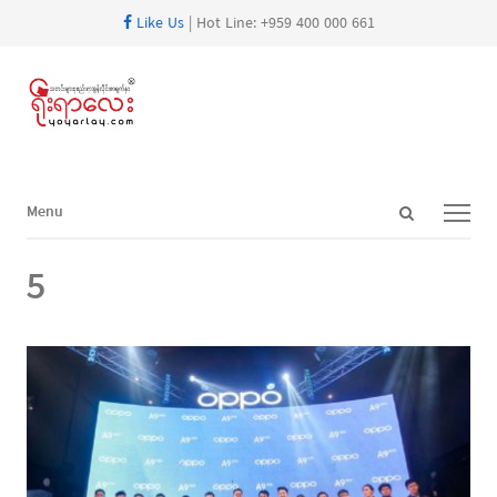
Like Us
| Hot Line: +959 400 000 661
Open
Menu
Menu
search
panel
5