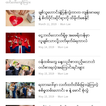
ထင်ပေါ်ကျော်ကြား
ချစ်သူဟောင်းနဲ့ပြန်တွဲတာက ကျန်းမာရေး
နဲ့ စိတ်ပိုင်းဆိုင်ရာကို ထိခိုက်စေနိုင်
Author
March 11, 2019
Wun Lae
ငွေဘယ်လောက်ရှိမှ အမေရိကန်မှာ
လူချမ်းသာလို့သတ်မှတ်ခံရတာလဲ
Author
May 14, 2019
Wun Lae
ဝန်ထမ်းတွေ နေ့လည်စာထည့်မလာဘဲ
ဝယ်စားရတဲ့အကြောင်းရင်းများ
Author
May 15, 2019
Wun Lae
ရထားပေါ်မှာ လက်ထပ်ထိမ်းမြားခဲ့ကြတဲ့
စစ်မှုထမ်းဟောင်း မ နဲ့ မောင် စုံတွဲ
Author
May 15, 2019
Wun Lae