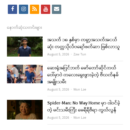
f
i
r
y
e
a
n
s
o
m
c
s
s
u
a
နောက်ဆုံးသတင်းများ
e
t
t
i
အသက် ၁၈ နှစ်မှာ ကမ္ဘာ့အသက်အငယ်
b
a
u
l
ဆုံး တက္ကသိုလ်ပရော်ဖက်ဆာ ဖြစ်လာသူ
o
g
b
Author
August 5, 2026
Zaw Tun
o
r
e
ဆေးရုံအပြင်ဘက် မော်တော်ဆိုင်ကယ်
k
a
ပေါ်မှာပဲ ကလေးမွေးဖွားခဲ့တဲ့ ဗီယက်နမ်
အမျိုးသမီး
m
Author
August 5, 2026
Wun Lae
Spider-Man: No Way Home မှာ ပါဝင်ခဲ့
တဲ့ မင်းသမီးကြီး မေရီရီဗီရာ ကွယ်လွန်
Author
August 5, 2026
Wun Lae