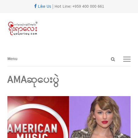
Like Us
| Hot Line: +959 400 000 661
Open
Menu
Menu
search
panel
AMAဆုပေးပွဲ