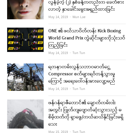
လွန်ခဲ့တဲ့ (၂) နှစ်ခန့်ကတည်းက ခေတ်စား
လာတဲ့ နှာခေါင်းမွေးအရှည်ထားခြင်း
Author
May 14, 2019
Wun Lae
ONE ၏ ဖယ်သာဝိတ်တန်း Kick Boxing
World Grand Prix တွဲဆိုင်းများကိုသုံးသပ်
ကြည့်ခြင်း
Author
May 14, 2019
Tun Tun
ရတနာကမ်းလွန်သဘာဝဓာတ်ငွေ့
Compressor စက်များရပ်တန့်သွားမှု
ကြောင့် အရေးပေါ်ဝန်အားလျော့မည်
Author
May 14, 2019
Tun Tun
ဖန်ဂန်ရာဇီတောင်၏ ချောက်ကမ်းပါး
အတွင်း ပြုတ်ကျပျောက်ဆုံးသွားသည့် မ
စိမ့်ထက်ကို ရှာဖွေ/ကယ်ဆယ်နိုင်ခြင်းမရှိ
သေး
Author
May 15, 2019
Tun Tun