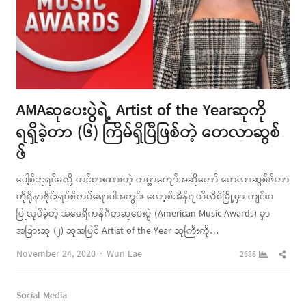
AMAဆုပေးပွဲရဲ့ Artist of the Yearဆုကို
ရရှိခဲ့တာ (၆) ကြိမ်ရှိပြီဖြစ်တဲ့ တေလာဆွစ်
ဖ်
ပေါ့စ်ဘုရင်မလို့ တင်စားထားတဲ့ ကမ္ဘာကျော်အဆိုတော် တေလာဆွစ်ဖ်ဟာ
ကိုရိုနာဗိုင်းရပ်စ်ကပ်ရောဂါအတွင်း လော့စ်အိန်ဂျယ်လိစ်မြို့မှာ ကျင်းပ
ပြုလုပ်ခဲ့တဲ့ အမေရိကန်ဂီတဆုပေးပွဲ (American Music Awards) မှာ
အခြားဆု (၂) ဆုအပြင် Artist of the Year ဆုကြီးကို…
Author
Shar
November 24, 2020
Wun Lae
2686
this
post
Social Media