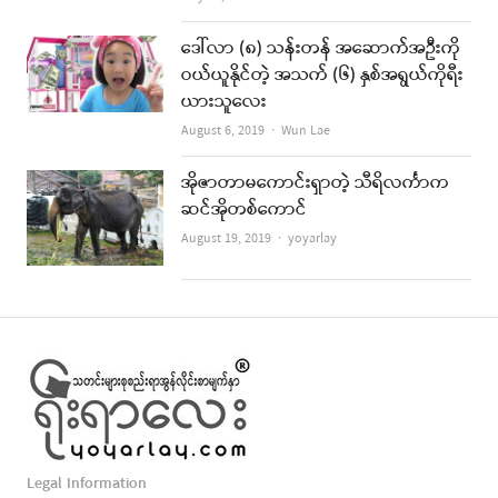
ဒေါ်လာ (၈) သန်းတန် အဆောက်အဦးကို
ဝယ်ယူနိုင်တဲ့ အသက် (၆) နှစ်အရွယ်ကိုရီး
ယားသူလေး
Author
August 6, 2019
Wun Lae
အိုဇာတာမကောင်းရှာတဲ့ သီရိလင်္ကာက
ဆင်အိုတစ်ကောင်
Author
August 19, 2019
yoyarlay
Legal Information