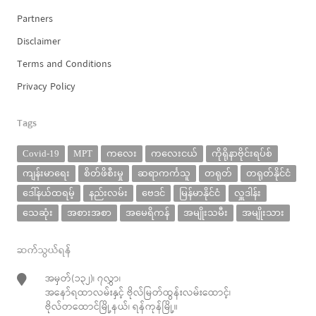
Partners
Disclaimer
Terms and Conditions
Privacy Policy
Tags
Covid-19
MPT
ကလေး
ကလေးငယ်
ကိုရိုနာဗိုင်းရပ်စ်
ကျန်းမာရေး
စိတ်ဖိစီးမှု
ဆရာကင်္ကသူ
တရုတ်
တရုတ်နိုင်ငံ
ဒေါ်နယ်ထရမ့်
နည်းလမ်း
ဗေဒင်
မြန်မာနိုင်ငံ
လှူဒါန်း
သေဆုံး
အစားအစာ
အမေရိကန်
အမျိုးသမီး
အမျိုးသား
ဆက်သွယ်ရန်
အမှတ်(၁၃၂)၊ ၇လွှာ၊
အနော်ရထာလမ်းနှင့် ဗိုလ်မြတ်ထွန်းလမ်းထောင့်၊
ဗိုလ်တထောင်မြို့နယ်၊ ရန်ကုန်မြို့။