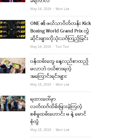
ခံရတာလဲ
Author
May 14, 2019
Wun Lae
ONE ၏ ဖယ်သာဝိတ်တန်း Kick
Boxing World Grand Prix တွဲ
ဆိုင်းများကိုသုံးသပ်ကြည့်ခြင်း
Author
May 14, 2019
Tun Tun
ဝန်ထမ်းတွေ နေ့လည်စာထည့်
မလာဘဲ ဝယ်စားရတဲ့
အကြောင်းရင်းများ
Author
May 15, 2019
Wun Lae
ရထားပေါ်မှာ
လက်ထပ်ထိမ်းမြားခဲ့ကြတဲ့
စစ်မှုထမ်းဟောင်း မ နဲ့ မောင်
စုံတွဲ
Author
May 15, 2019
Wun Lae