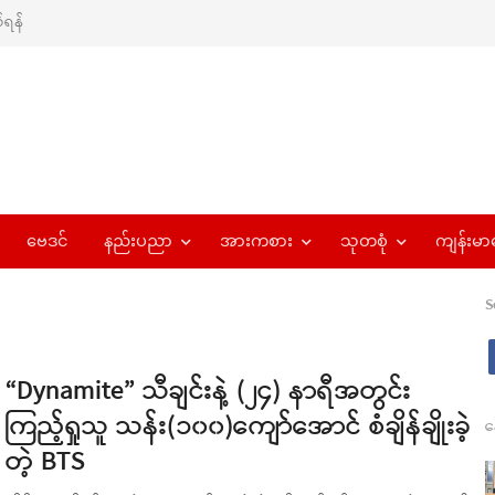
ရန်
ဗေဒင်
နည်းပညာ
အားကစား
သုတစုံ
ကျန်းမာ
S
“Dynamite” သီချင်းနဲ့ (၂၄) နာရီအတွင်း
ကြည့်ရှုသူ သန်း(၁၀၀)ကျော်အောင် စံချိန်ချိုးခဲ့
န
တဲ့ BTS