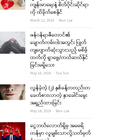
ကျန်းမာရေးနဲ့ စိတ်ပိုင်းဆိုင်ရာ
ကို ထိခိုက်စေနိုင်
Author
March 11, 2019
Wun Lae
ဖန်ဂန်ရာဇီတောင်၏
ချောက်ကမ်းပါးအတွင်း ပြုတ်
ကျပျောက်ဆုံးသွားသည့် မစိမ့်
ထက်ကို ရှာဖွေ/ကယ်ဆယ်နိုင်
ခြင်းမရှိသေး
Author
May 15, 2019
Tun Tun
လွန်ခဲ့တဲ့ (၂) နှစ်ခန့်ကတည်းက
ခေတ်စားလာတဲ့ နှာခေါင်းမွေး
အရှည်ထားခြင်း
Author
May 14, 2019
Wun Lae
ငွေဘယ်လောက်ရှိမှ အမေရိ
ကန်မှာ လူချမ်းသာလို့သတ်မှတ်