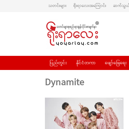
သတင်းများ
ရိုးရာလေးအကြောင်း
ဆက်သွယ်
ပြည်တွင်း
နိုင်ငံတကာ
ဖျော်ဖြေရေး
Dynamite