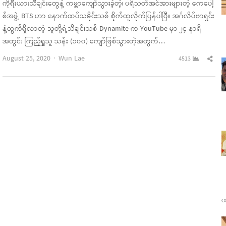
ကိုရီးယားသီချင်းတွေနဲ့ ကမ္ဘာကျော်သွားခဲ့တဲ့၊ ပရိသတ်အင်အားများတဲ့ ကေပေါ့
စ်အဖွဲ့ BTS ဟာ နောက်ထပ်သမိုင်းသစ် စိုက်ထူလိုက်ပြန်ပါပြီ။ အင်္ဂလိပ်ဗာရှင်း
နဲ့ထွက်ရှိလာတဲ့ သူတို့ရဲ့သီချင်းသစ် Dynamite က YouTube မှာ ၂၄ နာရီ
အတွင်း ကြည့်ရှုသူ သန်း (၁၀၀) ကျော်ဖြစ်သွားတဲ့အတွက်…
Author
Sha
August 25, 2020
Wun Lae
4513
this
pos
ထ