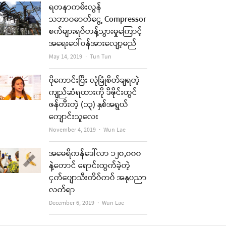
ရတနာကမ်းလွန်
သဘာဝဓာတ်ငွေ့ Compressor
စက်များရပ်တန့်သွားမှုကြောင့်
အရေးပေါ်ဝန်အားလျော့မည်
Author
May 14, 2019
Tun Tun
ပိုကောင်းပြီး လုံခြုံစိတ်ချရတဲ့
ကျည်ဆံရထားကို ဒီဇိုင်းထွင်
ဖန်တီးတဲ့ (၁၃) နှစ်အရွယ်
ကျောင်းသူလေး
Author
November 4, 2019
Wun Lae
အမေရိကန်ဒေါ်လာ ၁၂၀,၀၀၀
နဲ့တောင် ရောင်းထွက်ခဲ့တဲ့
ငှက်ပျောသီးတိပ်ကပ် အနုပညာ
လက်ရာ
Author
December 6, 2019
Wun Lae