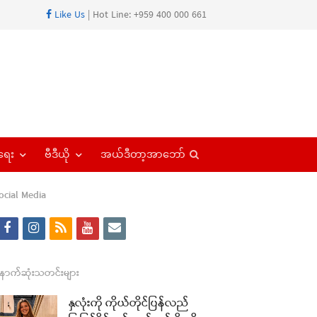
Like Us
| Hot Line: +959 400 000 661
Open
ရေး
ဗီဒီယို
အယ်ဒီတာ့အာဘော်
search
panel
ocial Media
f
i
r
y
e
a
n
s
o
m
c
s
s
u
a
ောက်ဆုံးသတင်းများ
e
t
t
i
နှလုံးကို ကိုယ်တိုင်ပြန်လည်