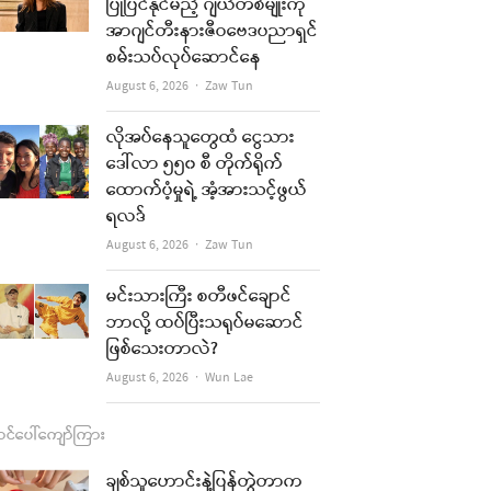
b
a
u
l
ပြုပြင်နိုင်မည့် ဂျယ်တစ်မျိုးကို
အာဂျင်တီးနားဇီဝဗေဒပညာရှင်
o
g
b
စမ်းသပ်လုပ်ဆောင်နေ
o
r
e
Author
August 6, 2026
Zaw Tun
k
a
re
လိုအပ်နေသူတွေထံ ငွေသား
m
ဒေါ်လာ ၅၅၀ စီ တိုက်ရိုက်
t
ထောက်ပံ့မှုရဲ့ အံ့အားသင့်ဖွယ်
ရလဒ်
Author
August 6, 2026
Zaw Tun
မင်းသားကြီး စတီဖင်ချောင်
ဘာလို့ ထပ်ပြီးသရုပ်မဆောင်
ဖြစ်သေးတာလဲ?
Author
August 6, 2026
Wun Lae
င်ပေါ်ကျော်ကြား
ချစ်သူဟောင်းနဲ့ပြန်တွဲတာက