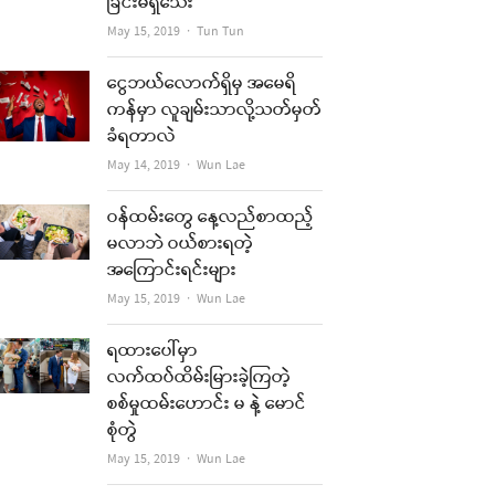
ခြင်းမရှိသေး
Author
May 15, 2019
Tun Tun
ငွေဘယ်လောက်ရှိမှ အမေရိ
ကန်မှာ လူချမ်းသာလို့သတ်မှတ်
ခံရတာလဲ
Author
May 14, 2019
Wun Lae
ဝန်ထမ်းတွေ နေ့လည်စာထည့်
မလာဘဲ ဝယ်စားရတဲ့
အကြောင်းရင်းများ
Author
May 15, 2019
Wun Lae
ရထားပေါ်မှာ
လက်ထပ်ထိမ်းမြားခဲ့ကြတဲ့
စစ်မှုထမ်းဟောင်း မ နဲ့ မောင်
စုံတွဲ
Author
May 15, 2019
Wun Lae