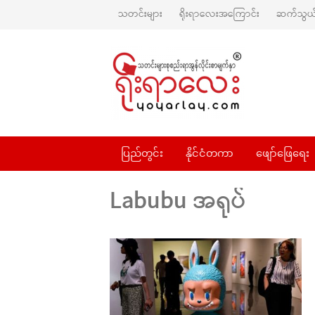
သတင်းများ
ရိုးရာလေးအကြောင်း
ဆက်သွယ်
ပြည်တွင်း
နိုင်ငံတကာ
ဖျော်ဖြေရေး
Labubu အရုပ်