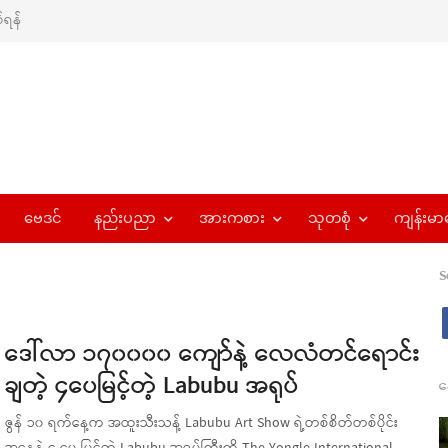
ရန်
ဗေဒင်
နည်းပညာ
အားကစား
သုတစုံ
ကျန်းမာ
S
ဒေါ်လာ ၁၇၀၀၀၀ ကျော်နဲ့ လေလံတင်ရောင်း
ချတဲ့ ၄ပေမြင့်တဲ့ Labubu အရုပ်
န
ဇွန် ၁၀ ရက်နေ့က အထူးသီးသန့် Labubu Art Show ရဲ့တစ်စိတ်တစ်ပိုင်း