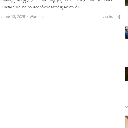
အနေနဲ့ ၄ ပေ မြင့်တဲ့ Labubu အရုပ်ကြီးကို The Yongle International
Auction House က လေလံတင်ရောင်းချခဲ့ပါတယ်။…
Author
Sha
June 13, 2025
Wun Lae
748
this
pos
ထ