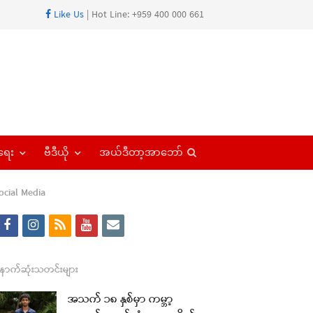
Like Us
| Hot Line: +959 400 000 661
Open
ရေး
ဗီဒီယို
အယ်ဒီတာ့အာဘော်
search
panel
ocial Media
f
i
r
y
e
a
n
s
o
m
c
s
s
u
a
ောက်ဆုံးသတင်းများ
e
t
t
i
အသက် ၁၈ နှစ်မှာ ကမ္ဘာ့