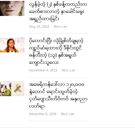
လွန်ခဲ့တဲ့ (၂) နှစ်ခန့်ကတည်းက
ခေတ်စားလာတဲ့ နှာခေါင်းမွေး
အရှည်ထားခြင်း
Author
May 14, 2019
Wun Lae
ပိုကောင်းပြီး လုံခြုံစိတ်ချရတဲ့
ကျည်ဆံရထားကို ဒီဇိုင်းထွင်
ဖန်တီးတဲ့ (၁၃) နှစ်အရွယ်
ကျောင်းသူလေး
Author
November 4, 2019
Wun Lae
အမေရိကန်ဒေါ်လာ ၁၂၀,၀၀၀
နဲ့တောင် ရောင်းထွက်ခဲ့တဲ့
ငှက်ပျောသီးတိပ်ကပ် အနုပညာ
လက်ရာ
Author
December 6, 2019
Wun Lae