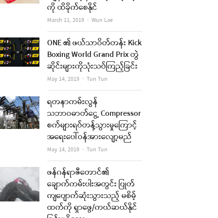
ကို ထိခိုက်စေနိုင်
Author
March 11, 2019
Wun Lae
ONE ၏ ဖယ်သာဝိတ်တန်း Kick
Boxing World Grand Prix တွဲ
ဆိုင်းများကိုသုံးသပ်ကြည့်ခြင်း
Author
May 14, 2019
Tun Tun
ရတနာကမ်းလွန်
သဘာဝဓာတ်ငွေ့ Compressor
စက်များရပ်တန့်သွားမှုကြောင့်
အရေးပေါ်ဝန်အားလျော့မည်
Author
May 14, 2019
Tun Tun
ဖန်ဂန်ရာဇီတောင်၏
ချောက်ကမ်းပါးအတွင်း ပြုတ်
ကျပျောက်ဆုံးသွားသည့် မစိမ့်
ထက်ကို ရှာဖွေ/ကယ်ဆယ်နိုင်