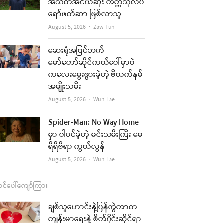
b
a
u
l
အသက်အငယ်ဆုံး တက္ကသိုလ်ပ
ရော်ဖက်ဆာ ဖြစ်လာသူ
o
g
b
Author
August 5, 2026
Zaw Tun
re
o
r
e
k
a
t
ဆေးရုံအပြင်ဘက်
မော်တော်ဆိုင်ကယ်ပေါ်မှာပဲ
m
ကလေးမွေးဖွားခဲ့တဲ့ ဗီယက်နမ်
အမျိုးသမီး
Author
August 5, 2026
Wun Lae
Spider-Man: No Way Home
မှာ ပါဝင်ခဲ့တဲ့ မင်းသမီးကြီး မေ
ရီရီဗီရာ ကွယ်လွန်
Author
August 5, 2026
Wun Lae
င်ပေါ်ကျော်ကြား
ချစ်သူဟောင်းနဲ့ပြန်တွဲတာက
ကျန်းမာရေးနဲ့ စိတ်ပိုင်းဆိုင်ရာ