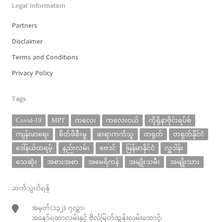
Legal Information
Partners
Disclaimer
Terms and Conditions
Privacy Policy
Tags
Covid-19
MPT
ကလေး
ကလေးငယ်
ကိုရိုနာဗိုင်းရပ်စ်
ကျန်းမာရေး
စိတ်ဖိစီးမှု
ဆရာကင်္ကသူ
တရုတ်
တရုတ်နိုင်ငံ
ဒေါ်နယ်ထရမ့်
နည်းလမ်း
ဗေဒင်
မြန်မာနိုင်ငံ
လှူဒါန်း
သေဆုံး
အစားအစာ
အမေရိကန်
အမျိုးသမီး
အမျိုးသား
ဆက်သွယ်ရန်
အမှတ်(၁၃၂)၊ ၇လွှာ၊
အနော်ရထာလမ်းနှင့် ဗိုလ်မြတ်ထွန်းလမ်းထောင့်၊