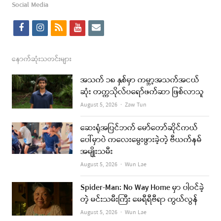
Social Media
f
i
r
y
e
a
n
s
o
m
c
s
s
u
a
နောက်ဆုံးသတင်းများ
e
t
t
i
အသက် ၁၈ နှစ်မှာ ကမ္ဘာ့အသက်အငယ်
b
a
u
l
ဆုံး တက္ကသိုလ်ပရော်ဖက်ဆာ ဖြစ်လာသူ
o
g
b
Author
August 5, 2026
Zaw Tun
o
r
e
ဆေးရုံအပြင်ဘက် မော်တော်ဆိုင်ကယ်
k
a
ပေါ်မှာပဲ ကလေးမွေးဖွားခဲ့တဲ့ ဗီယက်နမ်
အမျိုးသမီး
m
Author
August 5, 2026
Wun Lae
Spider-Man: No Way Home မှာ ပါဝင်ခဲ့
တဲ့ မင်းသမီးကြီး မေရီရီဗီရာ ကွယ်လွန်
Author
August 5, 2026
Wun Lae