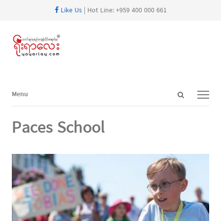
Like Us
| Hot Line: +959 400 000 661
Open
Menu
Menu
search
panel
Paces School