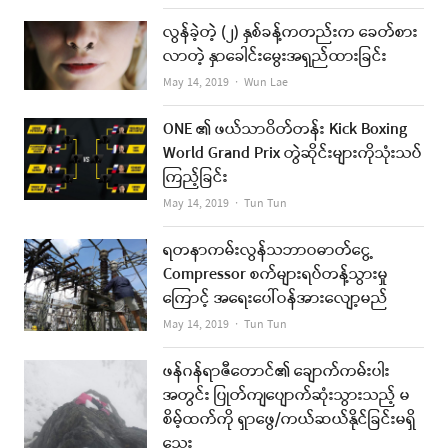
လွန်ခဲ့တဲ့ (၂) နှစ်ခန့်ကတည်းက ခေတ်စား
လာတဲ့ နှာခေါင်းမွေးအရှည်ထားခြင်း
Author
May 14, 2019
Wun Lae
ONE ၏ ဖယ်သာဝိတ်တန်း Kick Boxing
World Grand Prix တွဲဆိုင်းများကိုသုံးသပ်
ကြည့်ခြင်း
Author
May 14, 2019
Tun Tun
ရတနာကမ်းလွန်သဘာဝဓာတ်ငွေ့
Compressor စက်များရပ်တန့်သွားမှု
ကြောင့် အရေးပေါ်ဝန်အားလျော့မည်
Author
May 14, 2019
Tun Tun
ဖန်ဂန်ရာဇီတောင်၏ ချောက်ကမ်းပါး
အတွင်း ပြုတ်ကျပျောက်ဆုံးသွားသည့် မ
စိမ့်ထက်ကို ရှာဖွေ/ကယ်ဆယ်နိုင်ခြင်းမရှိ
သေး