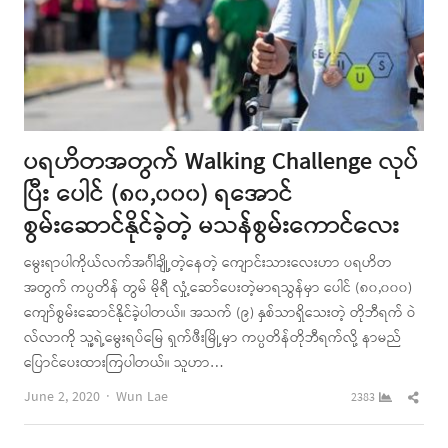
ပရဟိတအတွက် Walking Challenge လုပ်
ပြီး ပေါင် (၈၀,၀၀၀) ရအောင်
စွမ်းဆောင်နိုင်ခဲ့တဲ့ မသန်စွမ်းကောင်လေး
မွေးရာပါကိုယ်လက်အင်္ဂါချို့တဲ့နေတဲ့ ကျောင်းသားလေးဟာ ပရဟိတ
အတွက် ကပ္ပတိန် တွမ် မိုရီ လှုံ့ဆော်ပေးတဲ့မာရသွန်မှာ ပေါင် (၈၀,၀၀၀)
ကျော်စွမ်းဆောင်နိုင်ခဲ့ပါတယ်။ အသက် (၉) နှစ်သာရှိသေးတဲ့ တိုဘီရက် ဝဲ
လ်လာကို သူ့ရဲ့မွေးရပ်မြေ ရှက်ဖီးမြို့မှာ ကပ္ပတိန်တိုဘီရက်လို့ နာမည်
ပြောင်ပေးထားကြပါတယ်။ သူဟာ…
Author
Shar
June 2, 2020
Wun Lae
2383
this
post