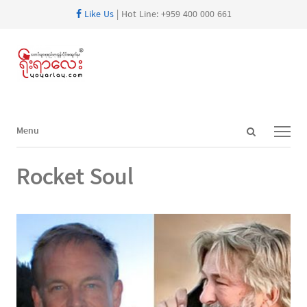
Like Us
| Hot Line: +959 400 000 661
Open
Menu
Menu
search
panel
Rocket Soul