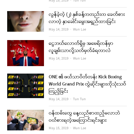
Author
May 15, 2019
Tun Tun
လွန်ခဲ့တဲ့ (၂) နှစ်ခန့်ကတည်းက ခေတ်စား
လာတဲ့ နှာခေါင်းမွေးအရှည်ထားခြင်း
Author
May 14, 2019
Wun Lae
ငွေဘယ်လောက်ရှိမှ အမေရိကန်မှာ
လူချမ်းသာလို့သတ်မှတ်ခံရတာလဲ
Author
May 14, 2019
Wun Lae
ONE ၏ ဖယ်သာဝိတ်တန်း Kick Boxing
World Grand Prix တွဲဆိုင်းများကိုသုံးသပ်
ကြည့်ခြင်း
Author
May 14, 2019
Tun Tun
ဝန်ထမ်းတွေ နေ့လည်စာထည့်မလာဘဲ
ဝယ်စားရတဲ့အကြောင်းရင်းများ
Author
May 15, 2019
Wun Lae