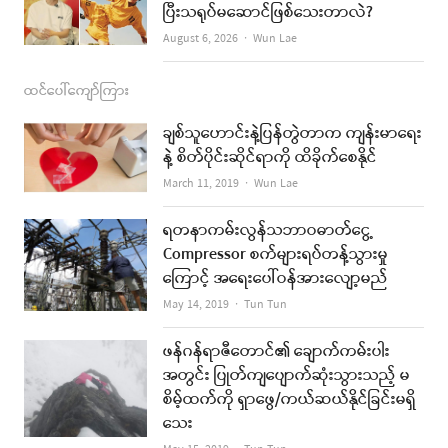
ပြီးသရုပ်မဆောင်ဖြစ်သေးတာလဲ?
Author
August 6, 2026
Wun Lae
ထင်ပေါ်ကျော်ကြား
ချစ်သူဟောင်းနဲ့ပြန်တွဲတာက ကျန်းမာရေး
နဲ့ စိတ်ပိုင်းဆိုင်ရာကို ထိခိုက်စေနိုင်
Author
March 11, 2019
Wun Lae
ရတနာကမ်းလွန်သဘာဝဓာတ်ငွေ့
Compressor စက်များရပ်တန့်သွားမှု
ကြောင့် အရေးပေါ်ဝန်အားလျော့မည်
Author
May 14, 2019
Tun Tun
ဖန်ဂန်ရာဇီတောင်၏ ချောက်ကမ်းပါး
အတွင်း ပြုတ်ကျပျောက်ဆုံးသွားသည့် မ
စိမ့်ထက်ကို ရှာဖွေ/ကယ်ဆယ်နိုင်ခြင်းမရှိ
သေး