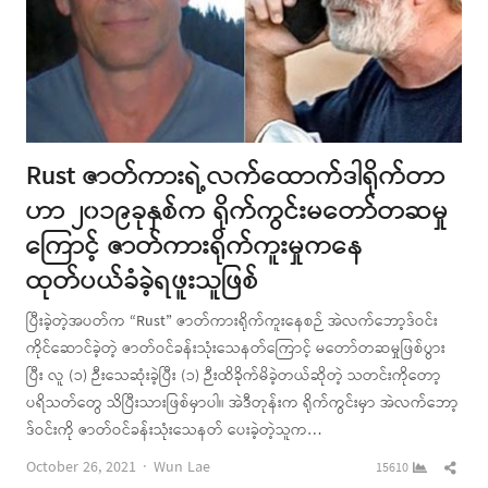
Rust ဇာတ်ကားရဲ့လက်ထောက်ဒါရိုက်တာ
ဟာ ၂၀၁၉ခုနှစ်က ရိုက်ကွင်းမတော်တဆမှု
ကြောင့် ဇာတ်ကားရိုက်ကူးမှုကနေ
ထုတ်ပယ်ခံခဲ့ရဖူးသူဖြစ်
ပြီးခဲ့တဲ့အပတ်က “Rust” ဇာတ်ကားရိုက်ကူးနေစဉ် အဲလက်ဘော့ဒ်ဝင်း
ကိုင်ဆောင်ခဲ့တဲ့ ဇာတ်ဝင်ခန်းသုံးသေနတ်ကြောင့် မတော်တဆမှုဖြစ်ပွား
ပြီး လူ (၁) ဉီးသေဆုံးခဲ့ပြီး (၁) ဉီးထိခိုက်မိခဲ့တယ်ဆိုတဲ့ သတင်းကိုတော့
ပရိသတ်တွေ သိပြီးသားဖြစ်မှာပါ။ အဲဒီတုန်းက ရိုက်ကွင်းမှာ အဲလက်ဘော့
ဒ်ဝင်းကို ဇာတ်ဝင်ခန်းသုံးသေနတ် ပေးခဲ့တဲ့သူက…
Author
Shar
October 26, 2021
Wun Lae
15610