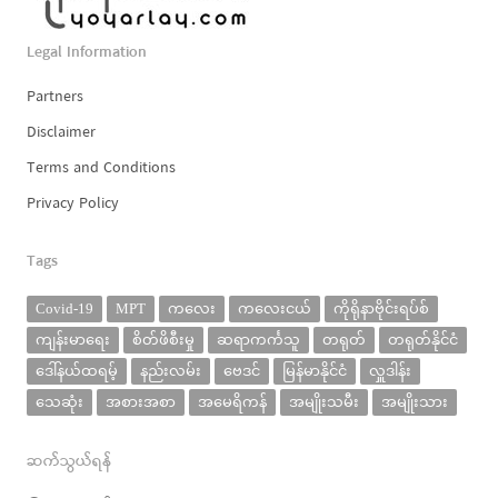
Legal Information
Partners
Disclaimer
Terms and Conditions
Privacy Policy
Tags
Covid-19
MPT
ကလေး
ကလေးငယ်
ကိုရိုနာဗိုင်းရပ်စ်
ကျန်းမာရေး
စိတ်ဖိစီးမှု
ဆရာကင်္ကသူ
တရုတ်
တရုတ်နိုင်ငံ
ဒေါ်နယ်ထရမ့်
နည်းလမ်း
ဗေဒင်
မြန်မာနိုင်ငံ
လှူဒါန်း
သေဆုံး
အစားအစာ
အမေရိကန်
အမျိုးသမီး
အမျိုးသား
ဆက်သွယ်ရန်