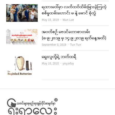
ရထားပေါ်မှာ လက်ထပ်ထိမ်းမြားခဲ့ကြတဲ့
စစ်မှုထမ်းဟောင်း မ နဲ့ မောင် စုံတွဲ
Author
May 15, 2019
Wun Lae
အပတ်စဉ် ဗေဒင်ဟောစာတမ်း
(၈-၉-၂၀၁၉ မှ ၁၄-၉-၂၀၁၉ ရက်နေ့အထိ)
Author
September 8, 2019
Tun Tun
ရှေးလူတို့ရဲ့ ဘက်ထရီ
Author
May 18, 2018
yoyarlay