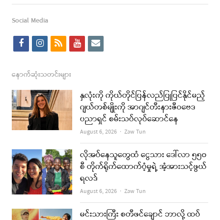
this
post
Social Media
f
i
r
y
e
a
n
s
o
m
c
s
s
u
a
နောက်ဆုံးသတင်းများ
e
t
t
i
နှလုံးကို ကိုယ်တိုင်ပြန်လည်ပြုပြင်နိုင်မည့်
b
a
u
l
ဂျယ်တစ်မျိုးကို အာဂျင်တီးနားဇီဝဗေဒ
ပညာရှင် စမ်းသပ်လုပ်ဆောင်နေ
o
g
b
Author
August 6, 2026
Zaw Tun
o
r
e
k
a
လိုအပ်နေသူတွေထံ ငွေသား ဒေါ်လာ ၅၅၀
စီ တိုက်ရိုက်ထောက်ပံ့မှုရဲ့ အံ့အားသင့်ဖွယ်
m
ရလဒ်
Author
August 6, 2026
Zaw Tun
မင်းသားကြီး စတီဖင်ချောင် ဘာလို့ ထပ်