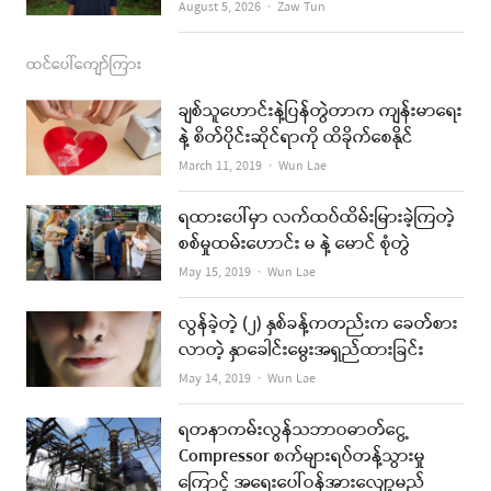
Author
August 5, 2026
Zaw Tun
ထင်ပေါ်ကျော်ကြား
ချစ်သူဟောင်းနဲ့ပြန်တွဲတာက ကျန်းမာရေး
နဲ့ စိတ်ပိုင်းဆိုင်ရာကို ထိခိုက်စေနိုင်
Author
March 11, 2019
Wun Lae
ရထားပေါ်မှာ လက်ထပ်ထိမ်းမြားခဲ့ကြတဲ့
စစ်မှုထမ်းဟောင်း မ နဲ့ မောင် စုံတွဲ
Author
May 15, 2019
Wun Lae
လွန်ခဲ့တဲ့ (၂) နှစ်ခန့်ကတည်းက ခေတ်စား
လာတဲ့ နှာခေါင်းမွေးအရှည်ထားခြင်း
Author
May 14, 2019
Wun Lae
ရတနာကမ်းလွန်သဘာဝဓာတ်ငွေ့
Compressor စက်များရပ်တန့်သွားမှု
ကြောင့် အရေးပေါ်ဝန်အားလျော့မည်