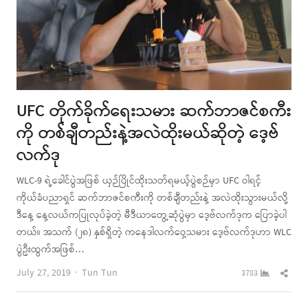
UFC တိုက်ခိုက်ရေးသမား ဆက်ဘာဇင်စကီး
ကို တစ်ချီတည်းနဲ့အလဲထိုးမယ်ဆိုတဲ့ ဒေ့ဗ်
လက်ဒု
WLC-9 ရဲ့ခေါင်ပွဲအဖြစ် ယှဉ်ပြိုင်ထိုးသတ်ရမယ့်ပွဲစဉ်မှာ UFC ဝါရင့်
ကိုယ်ခံပညာရှင် ဆက်ဘာဇင်စကီးကို တစ်ချီတည်းနဲ့ အလဲထိုးသွားမယ်လို့
ဒီနေ့ နေ့လယ်ကပြုလုပ်ခဲ့တဲ့ မီဒီယာတွေ့ဆုံပွဲမှာ ဒေ့ဗ်လက်ဒုက ပြောခဲ့ပါ
တယ်။ အသက် (၂၈) နှစ်ရှိတဲ့ ကနေဒါလက်ဝှေ့သမား ဒေ့ဗ်လက်ဒုဟာ WLC
ပွဲဦးထွက်အဖြစ်…
Author
Shar
July 27, 2019
Tun Tun
3783
this
post