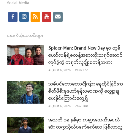
Social Media
f
i
r
y
e
a
n
s
o
m
c
s
s
u
a
နောက်ဆုံးသတင်းများ
e
t
t
i
Spider-Man: Brand New Day မှာ တွမ်
b
a
u
l
ဟော်လန်ရဲ့စတန့်အစားထိုးသရုပ်ဆောင်
လုပ်ခဲ့တဲ့ တရုတ်လူမျိုးစတန့်သမား
o
g
b
Author
August 6, 2026
Wun Lae
o
r
e
k
a
သစ်ပင်တောတောင်ကြား နေထိုင်ခြင်းက
စိတ်ဖိစီးမှုဟော်မုန်းပမာဏကို လျှော့ချ
m
ပေးနိုင်ကြောင်းတွေ့ရှိ
Author
August 6, 2026
Zaw Tun
အသက် ၁၈ နှစ်မှာ ကမ္ဘာ့အသက်အငယ်
ဆုံး တက္ကသိုလ်ပရော်ဖက်ဆာ ဖြစ်လာသူ