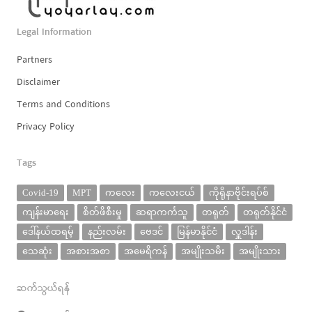
Legal Information
Partners
Disclaimer
Terms and Conditions
Privacy Policy
Tags
Covid-19
MPT
ကလေး
ကလေးငယ်
ကိုရိုနာဗိုင်းရပ်စ်
ကျန်းမာရေး
စိတ်ဖိစီးမှု
ဆရာကင်္ကသူ
တရုတ်
တရုတ်နိုင်ငံ
ဒေါ်နယ်ထရမ့်
နည်းလမ်း
ဗေဒင်
မြန်မာနိုင်ငံ
လှူဒါန်း
သေဆုံး
အစားအစာ
အမေရိကန်
အမျိုးသမီး
အမျိုးသား
ဆက်သွယ်ရန်