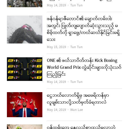
Author
May 14, 2019
Tun Tun
ဖန်ဂန်ရာဇီတောင်၏ ချောက်ကမ်းပါး
အတွင်း ပြုတ်ကျပျောက်ဆုံးသွားသည့် မ
စိမ့်ထက်ကို ရှာဖွေ/ကယ်ဆယ်နိုင်ခြင်းမရှိ
သေး
Author
May 15, 2019
Tun Tun
ONE ၏ ဖယ်သာဝိတ်တန်း Kick Boxing
World Grand Prix တွဲဆိုင်းများကိုသုံးသပ်
ကြည့်ခြင်း
Author
May 14, 2019
Tun Tun
ငွေဘယ်လောက်ရှိမှ အမေရိကန်မှာ
လူချမ်းသာလို့သတ်မှတ်ခံရတာလဲ
Author
May 14, 2019
Wun Lae
ဝန်ထမ်းတွေ နေ့လည်စာထည့်မလာဘဲ