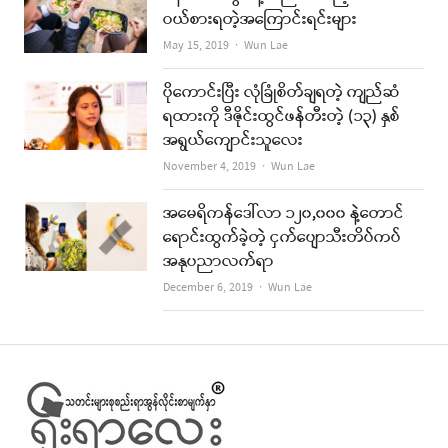
ဝယ်စားရတဲ့အကြောင်းရင်းများ
Author
May 15, 2019
Wun Lae
ပိုကောင်းပြီး လုံခြုံစိတ်ချရတဲ့ ကျည်ဆံ
ရထားကို ဒီဇိုင်းထွင်ဖန်တီးတဲ့ (၁၃) နှစ်
အရွယ်ကျောင်းသူလေး
Author
November 4, 2019
Wun Lae
အမေရိကန်ဒေါ်လာ ၁၂၀,၀၀၀ နဲ့တောင်
ရောင်းထွက်ခဲ့တဲ့ ငှက်ပျောသီးတိပ်ကပ်
အနုပညာလက်ရာ
Author
December 6, 2019
Wun Lae