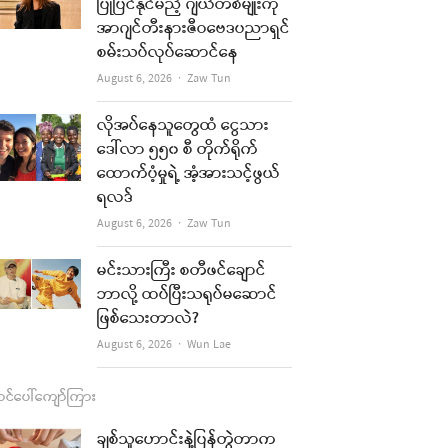
b
a
u
l
ပြုပြင်နိုင်မည့် ဂျယ်တစ်မျိုးကို
အာဂျင်တီးနားဇီဝဗေဒပညာရှင်
o
g
b
စမ်းသပ်လုပ်ဆောင်နေ
o
r
e
Author
August 6, 2026
Zaw Tun
k
a
လိုအပ်နေသူတွေထံ ငွေသား
m
re
ဒေါ်လာ ၅၅၀ စီ တိုက်ရိုက်
ထောက်ပံ့မှုရဲ့ အံ့အားသင့်ဖွယ်
t
ရလဒ်
Author
August 6, 2026
Zaw Tun
မင်းသားကြီး စတီဖင်ချောင်
ဘာလို့ ထပ်ပြီးသရုပ်မဆောင်
ဖြစ်သေးတာလဲ?
Author
August 6, 2026
Wun Lae
င်ပေါ်ကျော်ကြား
ချစ်သူဟောင်းနဲ့ပြန်တွဲတာက