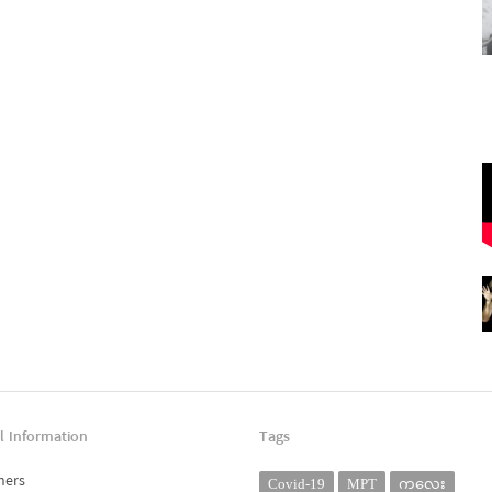
l Information
Tags
ners
Covid-19
MPT
ကလေး