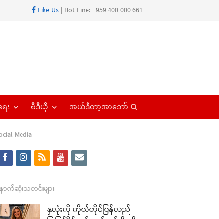
Like Us
| Hot Line: +959 400 000 661
Open
ရေး
ဗီဒီယို
အယ်ဒီတာ့အာဘော်
search
panel
ocial Media
f
i
r
y
e
a
n
s
o
m
c
s
s
u
a
ောက်ဆုံးသတင်းများ
e
t
t
i
နှလုံးကို ကိုယ်တိုင်ပြန်လည်