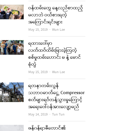
ဝန်ထမ်းတွေ နေ့လည်စာထည့်
မလာဘဲ ဝယ်စားရတဲ့
အကြောင်းရင်းများ
Author
May 15, 2019
Wun Lae
ရထားပေါ်မှာ
လက်ထပ်ထိမ်းမြားခဲ့ကြတဲ့
စစ်မှုထမ်းဟောင်း မ နဲ့ မောင်
စုံတွဲ
Author
May 15, 2019
Wun Lae
ရတနာကမ်းလွန်
သဘာဝဓာတ်ငွေ့ Compressor
စက်များရပ်တန့်သွားမှုကြောင့်
အရေးပေါ်ဝန်အားလျော့မည်
Author
May 14, 2019
Tun Tun
ဖန်ဂန်ရာဇီတောင်၏