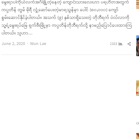
မွေးရာပါကိုယ်လက်အင်္ဂါချို့တဲ့နေတဲ့ ကျောင်းသားလေးဟာ ပရဟိတအတွက်
ကပ္ပတိန် တွမ် မိုရီ လှုံ့ဆော်ပေးတဲ့မာရသွန်မှာ ပေါင် (၈၀,၀၀၀) ကျော်
စွမ်းဆောင်နိုင်ခဲ့ပါတယ်။ အသက် (၉) နှစ်သာရှိသေးတဲ့ တိုဘီရက် ဝဲလ်လာကို
သူ့ရဲ့မွေးရပ်မြေ ရှက်ဖီးမြို့မှာ ကပ္ပတိန်တိုဘီရက်လို့ နာမည်ပြောင်ပေးထားကြ
ပါတယ်။ သူဟာ…
Author
Sha
June 2, 2020
Wun Lae
2383
this
pos
ထ