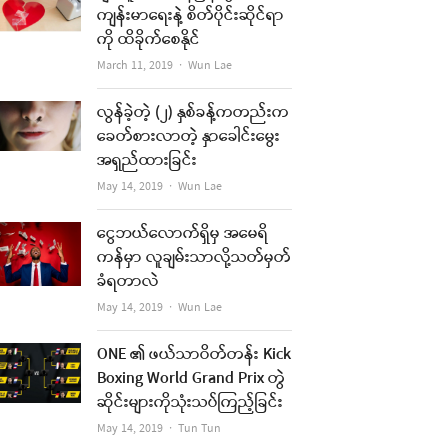
ကျန်းမာရေးနဲ့ စိတ်ပိုင်းဆိုင်ရာ
ကို ထိခိုက်စေနိုင်
Author
March 11, 2019
Wun Lae
လွန်ခဲ့တဲ့ (၂) နှစ်ခန့်ကတည်းက
ခေတ်စားလာတဲ့ နှာခေါင်းမွေး
အရှည်ထားခြင်း
Author
May 14, 2019
Wun Lae
ငွေဘယ်လောက်ရှိမှ အမေရိ
ကန်မှာ လူချမ်းသာလို့သတ်မှတ်
ခံရတာလဲ
Author
May 14, 2019
Wun Lae
ONE ၏ ဖယ်သာဝိတ်တန်း Kick
Boxing World Grand Prix တွဲ
ဆိုင်းများကိုသုံးသပ်ကြည့်ခြင်း
Author
May 14, 2019
Tun Tun