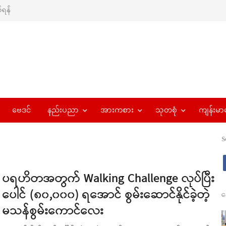
ရန်
ဗေဒင်
နည်းပညာ
အားကစား
သုတစုံ
ကျန်းမာ
S
ပရဟိတအတွက် Walking Challenge လုပ်ပြီး
ပေါင် (၈၀,၀၀၀) ရအောင် စွမ်းဆောင်နိုင်ခဲ့တဲ့
န
မသန်စွမ်းကောင်လေး