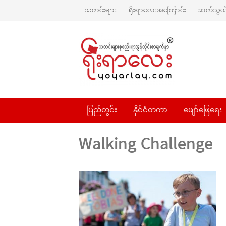
သတင်းများ
ရိုးရာလေးအကြောင်း
ဆက်သွယ်
ပြည်တွင်း
နိုင်ငံတကာ
ဖျော်ဖြေရေး
Walking Challenge