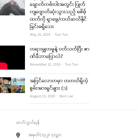
ချောက်ကမ်းပါးအတွင်း ပြုတ်
ကျပျောက်ဆုံးသွားသည့် မစိမ့်
ထက်ကို ရှာဖွေ/ကယ်ဆယ်နိုင်
ခြင်းမရှိသေး
Author
May 15, 2019
Tun Tun
တရားမျှတမှုနဲ့ ပတ်သက်ပြီး ဇာ
ဏ်ခီဘာပြောလဲ?
Author
November 18, 2019
Tun Tun
အပြင်လောကမှာ တကယ်ရှိတဲ့
စွမ်းအားရှင်များ (၁)
Author
August 23, 2019
Wun Lae
ဆက်သွယ်ရန်
အမှတ်(၁၃၂)၊ ၇လွှာ၊