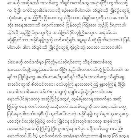
ပေမယ့် အဆိုတော် အသစ်တွေ သီချင်းအသစ်တွေ အများကြီး ထွက်လာဖို့
ကျ ပိုပြီး ခက်ခဲသွားနိုင်မလားလို့ စဉ်းစားမိပါတယ်။ သီချင်းဆို ပြိုင်ပွဲတွေရဲ့
ထုံးစံအရ နာမည်ကြီး ပြီးသား လူသိပြီးသား သီချင်းတွေကိုသာ အကောင်း
ဆုံး အနေအထားထိ ရောက်အောင် ပြန်လည် ကြိုးစား ယှဉ်ပြိုင်ရတာပါ။
အဲ့ဒီလို ယှဉ်ပြိုင်မှုတွေကိုမှ အကဲဖြတ်ဒိုင်လူကြီးတွေက အမှတ်ပေး
ဆုံးဖြတ်ကာ အနိုင်ရရှိသူကို တစ်ဆင့်ချင်း ရွေးချယ် ဆုံးဖြတ်ပေးတာပဲ ဖြစ်
ပါတယ်။ ဒါက သီချင်းဆို ပြိုင်ပွဲတွေရဲ့ ရိုးရှင်းတဲ့ သဘော သဘာဝပါပဲ။
ဒါပေမယ့် တစ်ဖက်မှာ ကြည့်မယ်ဆိုရင်တော့ သီချင်းအသစ်တွေ
နားထောင်ရဖို့ အခွင့်အလမ်းက ပိုပြီး နည်းပါးလာတယ်လို့ မြင်ပါတယ်။ အ
ရင်က ပြိုင်ပွဲတွေ ခေတ်မစားခင်မှာဆိုရင် သီချင်း အသစ်တွေ၊ သီချင်းခွေ
အသစ်တွေကို စိတ်ဝင်တစား ဝယ်ယူကြ နားထောင်ကြ မျှဝေကြနဲ့ ပိုပြီး
အသစ်အသစ်သော ဖန်တီးမှု တွေကို မျှော်လင့်လို့ရခဲ့တာပါ။ အခု
နောက်ပိုင်းမှာတော့ အဆိုပြိုင်ပွဲတွေရဲ့ လွှမ်းမိုးလာမှုအောက်မှာ အဆို
ပြိုင်ပွဲကနေ တက်လာတဲ့ အဆိုတော် အသစ်တွေကို သာ အများဆုံး တွေ့
မြင်နေရပါတယ်။ အဲ့ဒီလို ထွက်ပေါ်လာတဲ့ အနိုင်ရရှိ၊ လူသိများသွားသူတွေ
ဟာဆိုရင်လည်း ပြိုင်ပွဲ တစ်ခု ပြိုင်နေစဉ်အတွင်းမှာတော့ အစွမ်းကုန်
အားပေးခံရပေမယ့် ပြိုင်ပွဲ ပြီးသွားတဲ့နောက်မှာ ပရိသတ်တွေကလည်း
နောက်ထပ် ပြိုင်ပွဲ ပွဲစဉ်တစ်ခုကို အာရုံရောက်သွားတာမျိုးတွေ ကြုံတွေ့ရ