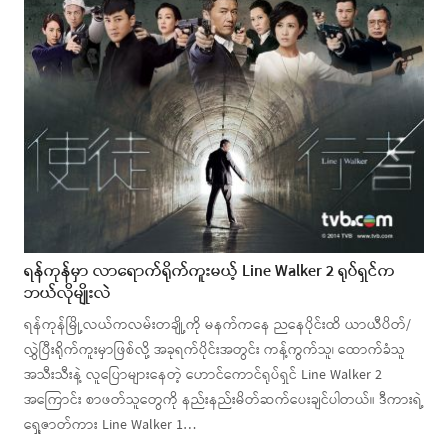
ရန်ကုန်မှာ လာရောက်ရိုက်ကူးမယ့် Line Walker 2 ရုပ်ရှင်က
ဘယ်လိုမျိုးလဲ
ရန်ကုန်မြို့လယ်ကလမ်းတချို့ကို မနက်ကနေ ညနေပိုင်းထိ ယာယီပိတ်/
လွှဲပြီးရိုက်ကူးမှာဖြစ်လို့ အခုရက်ပိုင်းအတွင်း ကန့်ကွက်သူ၊ ထောက်ခံသူ
အသီးသီးနဲ့ လူပြောများနေတဲ့ ဟောင်ကောင်ရုပ်ရှင် Line Walker 2
အကြောင်း စာဖတ်သူတွေကို နည်းနည်းမိတ်ဆက်ပေးချင်ပါတယ်။ ဒီကားရဲ့
ရှေ့ဇာတ်ကား Line Walker 1…