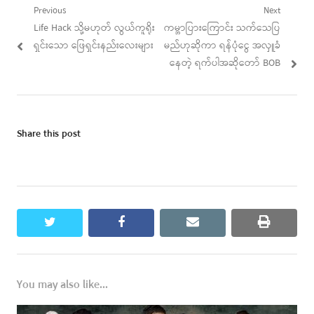
Post
Previous
Next
Previous
Next
Life Hack သို့မဟုတ် လွယ်ကူရိုး
ကမ္ဘာပြားကြောင်း သက်သေပြ
navigation
post:
post:
ရှင်းသော ဖြေရှင်းနည်းလေးများ
မည်ဟုဆိုကာ ရန်ပုံငွေ အလှူခံ
နေတဲ့ ရက်ပါအဆိုတော် BOB
Share this post
twitter
facebook
email
print
You may also like...