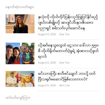
c
s
s
u
a
နောက်ဆုံးသတင်းများ
e
t
t
i
နှလုံးကို ကိုယ်တိုင်ပြန်လည်ပြုပြင်နိုင်မည့်
b
a
u
l
ဂျယ်တစ်မျိုးကို အာဂျင်တီးနားဇီဝဗေဒ
ပညာရှင် စမ်းသပ်လုပ်ဆောင်နေ
o
g
b
Author
August 6, 2026
Zaw Tun
o
r
e
k
a
လိုအပ်နေသူတွေထံ ငွေသား ဒေါ်လာ ၅၅၀
စီ တိုက်ရိုက်ထောက်ပံ့မှုရဲ့ အံ့အားသင့်ဖွယ်
m
ရလဒ်
Author
August 6, 2026
Zaw Tun
မင်းသားကြီး စတီဖင်ချောင် ဘာလို့ ထပ်
ပြီးသရုပ်မဆောင်ဖြစ်သေးတာလဲ?
Author
August 6, 2026
Wun Lae
ထင်ပေါ်ကျော်ကြား