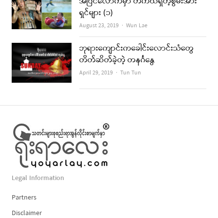
အပြင်လောကမှာ တကယ်ရှိတဲ့စွမ်းအား
ရှင်များ (၁)
Author
August 23, 2019
Wun Lae
ဘုရားကျောင်းကခေါင်းလောင်းသံတွေ
တိတ်ဆိတ်ခဲ့တဲ့ တနင်္ဂနွေ
Author
April 29, 2019
Tun Tun
Legal Information
Partners
Disclaimer