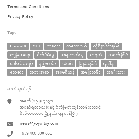
Terms and Conditions
Privacy Policy
Tags
Covid-19
MPT
ကလေး
ကလေးငယ်
ကိုရိုနာဗိုင်းရပ်စ်
ကျန်းမာရေး
စိတ်ဖိစီးမှု
ဆရာကင်္ကသူ
တရုတ်
တရုတ်နိုင်ငံ
ဒေါ်နယ်ထရမ့်
နည်းလမ်း
ဗေဒင်
မြန်မာနိုင်ငံ
လှူဒါန်း
သေဆုံး
အစားအစာ
အမေရိကန်
အမျိုးသမီး
အမျိုးသား
ဆက်သွယ်ရန်
အမှတ်(၁၃၂)၊ ၇လွှာ၊
အနော်ရထာလမ်းနှင့် ဗိုလ်မြတ်ထွန်းလမ်းထောင့်၊
ဗိုလ်တထောင်မြို့နယ်၊ ရန်ကုန်မြို့။
news@yoyarlay.com
+959 400 000 661