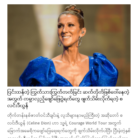
ပြင်းထန်တဲ့ ကြွက်သားကြွက်တက်ခြင်း ဆက်တိုက်ဖြစ်ပေါ်နေတဲ့
အတွက် ကမ္ဘာလှည့်ဖျော်ဖြေပွဲရက်တွေ ဖျက်သိမ်းလိုက်ရတဲ့ စ
လင်းဒီယွန်
တိုက်တန်းနစ်ဇာတ်ဝင်သီချင်းနဲ့ လူသိများနာမည်ကြီးတဲ့ အဆို​တော် စ
လင်းဒီယွန် (Celine Dion) ဟာ သူ့ရဲ့ Courage World Tour အတွက်
မြောက်အမေရိကဖျော်ဖြေရေးရက်တွေကို ဖျက်သိမ်းလိုက်ပါပြီ။ ပြီးခဲ့တဲ့နှစ်