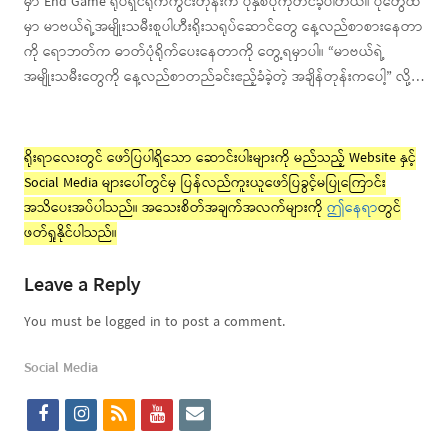
မှာ End Game ရုပ်ရှင်ရိုက်ကွင်းတုန်းက ပုံနှစ်ပုံကိုတင်ခဲ့ပါတယ်။ ပုံတွေထဲ
မှာ မာဗယ်ရဲ့အမျိုးသမီးစူပါဟီးရိုးသရုပ်ဆောင်တွေ နေ့လည်စာစားနေတာ
ကို ရောဘတ်က ဓာတ်ပုံရိုက်ပေးနေတာကို တွေ့ရမှာပါ။ “မာဗယ်ရဲ့
အမျိုးသမီးတွေကို နေ့လည်စာတည်ခင်းဧည့်ခံခဲ့တဲ့ အချိန်တုန်းကပေါ့” လို့…
ရိုးရာလေးတွင် ဖော်ပြပါရှိသော ဆောင်းပါးများကို မည်သည့် Website နှင့်
Social Media များပေါ်တွင်မှ ပြန်လည်ကူးယူဖော်ပြခွင့်မပြုကြောင်း
အသိပေးအပ်ပါသည်။ အသေးစိတ်အချက်အလက်များကို
ဤနေရာ
တွင်
ဖတ်ရှုနိုင်ပါသည်။
Leave a Reply
You must be logged in to post a comment.
Social Media
f
i
r
y
e
a
n
s
o
m