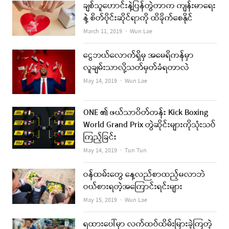
ချစ်သူဟောင်းနဲ့ပြန်တွဲတာက ကျန်းမာရေး
နဲ့ စိတ်ပိုင်းဆိုင်ရာကို ထိခိုက်စေနိုင်
Author
March 11, 2019
Wun Lae
ငွေဘယ်လောက်ရှိမှ အမေရိကန်မှာ
လူချမ်းသာလို့သတ်မှတ်ခံရတာလဲ
Author
May 14, 2019
Wun Lae
ONE ၏ ဖယ်သာဝိတ်တန်း Kick Boxing
World Grand Prix တွဲဆိုင်းများကိုသုံးသပ်
ကြည့်ခြင်း
Author
May 14, 2019
Tun Tun
ဝန်ထမ်းတွေ နေ့လည်စာထည့်မလာဘဲ
ဝယ်စားရတဲ့အကြောင်းရင်းများ
Author
May 15, 2019
Wun Lae
ရထားပေါ်မှာ လက်ထပ်ထိမ်းမြားခဲ့ကြတဲ့