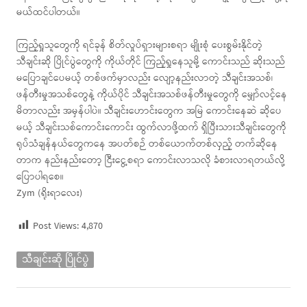
မယ်ထင်ပါတယ်။
ကြည့်ရှုသူတွေကို ရင်ခုန် စိတ်လှုပ်ရှားများစရာ မျိုးစုံ ပေးစွမ်းနိုင်တဲ့
သီချင်းဆို ပြိုင်ပွဲတွေကို ကိုယ်တိုင် ကြည့်ရှုနေသူမို့ ကောင်းသည် ဆိုးသည်
မပြောချင်ပေမယ့် တစ်ဖက်မှာလည်း လျော့နည်းလာတဲ့ သီချင်းအသစ်၊
ဖန်တီးမှုအသစ်တွေနဲ့ ကိုယ်ပိုင် သီချင်းအသစ်ဖန်တီးမှုတွေကို မျှော်လင့်နေ
မိတာလည်း အမှန်ပါပဲ။ သီချင်းဟောင်းတွေက အမြဲ ကောင်းနေဆဲ ဆိုပေ
မယ့် သီချင်းသစ်ကောင်းကောင်း ထွက်လာဖို့ထက် ရှိပြီးသားသီချင်းတွေကို
ရုပ်သံချန်နယ်တွေကနေ အပတ်စဉ် တစ်ယောက်တစ်လှည့် တက်ဆိုနေ
တာက နည်းနည်းတော့ ငြီးငွေ့စရာ ကောင်းလာသလို ခံစားလာရတယ်လို့
ပြောပါရစေ။
Zym (ရိုးရာလေး)
Post Views:
4,870
သီချင်းဆို ပြိုင်ပွဲ