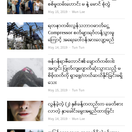
စစ်မှုထမ်းဟောင်း မ နဲ့ မောင် စုံတွဲ
Author
May 15, 2019
Wun Lae
ရတနာကမ်းလွန်သဘာဝဓာတ်ငွေ့
Compressor စက်များရပ်တန့်သွားမှု
ကြောင့် အရေးပေါ်ဝန်အားလျော့မည်
Author
May 14, 2019
Tun Tun
ဖန်ဂန်ရာဇီတောင်၏ ချောက်ကမ်းပါး
အတွင်း ပြုတ်ကျပျောက်ဆုံးသွားသည့် မ
စိမ့်ထက်ကို ရှာဖွေ/ကယ်ဆယ်နိုင်ခြင်းမရှိ
သေး
Author
May 15, 2019
Tun Tun
လွန်ခဲ့တဲ့ (၂) နှစ်ခန့်ကတည်းက ခေတ်စား
လာတဲ့ နှာခေါင်းမွေးအရှည်ထားခြင်း
Author
May 14, 2019
Wun Lae