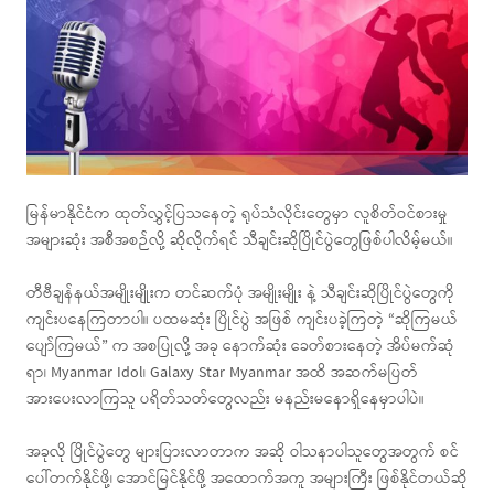
မြန်မာနိုင်ငံက ထုတ်လွှင့်ပြသနေတဲ့ ရုပ်သံလိုင်းတွေမှာ လူစိတ်ဝင်စားမှု
အများဆုံး အစီအစဉ်လို့ ဆိုလိုက်ရင် သီချင်းဆိုပြိုင်ပွဲတွေဖြစ်ပါလိမ့်မယ်။
တီဗီချန်နယ်အမျိုးမျိုးက တင်ဆက်ပုံ အမျိုးမျိုး နဲ့ သီချင်းဆိုပြိုင်ပွဲတွေကို
ကျင်းပနေကြတာပါ။ ပထမဆုံး ပြိုင်ပွဲ အဖြစ် ကျင်းပခဲ့ကြတဲ့ “ဆိုကြမယ်
ပျော်ကြမယ်” က အစပြုလို့ အခု နောက်ဆုံး ခေတ်စားနေတဲ့ အိပ်မက်ဆုံ
ရာ၊ Myanmar Idol၊ Galaxy Star Myanmar အထိ အဆက်မပြတ်
အားပေးလာကြသူ ပရိတ်သတ်တွေလည်း မနည်းမနောရှိနေမှာပါပဲ။
အခုလို ပြိုင်ပွဲတွေ များပြားလာတာက အဆို ဝါသနာပါသူတွေအတွက် စင်
ပေါ်တက်နိုင်ဖို့၊ အောင်မြင်နိုင်ဖို့ အထောက်အကူ အများကြီး ဖြစ်နိုင်တယ်ဆို