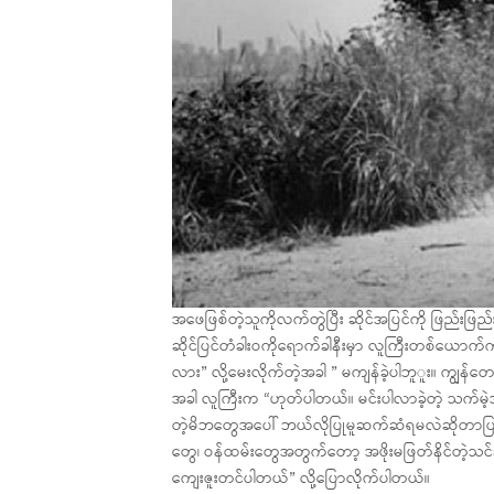
အဖေဖြစ်တဲ့သူကိုလက်တွဲပြီး ဆိုင်အပြင်ကို ဖြည်းဖြည်
ဆိုင်ပြင်တံခါးဝကိုရောက်ခါနီးမှာ လူကြီးတစ်ယောက်
လား” လို့မေးလိုက်တဲ့အခါ ” မကျန်ခဲ့ပါဘူူး။ ကျွန်တေ
အခါ လူကြီးက “ဟုတ်ပါတယ်။ မင်းပါလာခဲ့တဲ့ သက်မဲ့
တဲ့မိဘတွေအပေါ် ဘယ်လိုပြုမူဆက်ဆံရမလဲဆိုတာပြသခ
တွေ၊ ဝန်ထမ်းတွေအတွက်တော့ အဖိုးမဖြတ်နိင်တဲ့သင်ခန
ကျေးဇူးတင်ပါတယ်” လို့ပြောလိုက်ပါတယ်။