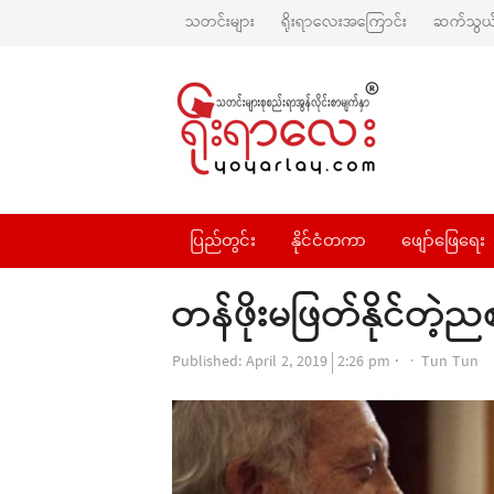
သတင်းများ
ရိုးရာလေးအကြောင်း
ဆက်သွယ်
ပြည်တွင်း
နိုင်ငံတကာ
ဖျော်ဖြေရေး
တန်ဖိုးမဖြတ်နိုင်တဲ့
Author
Published:
April 2, 2019
2:26 pm
Tun Tun