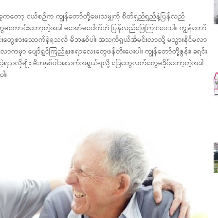
ော့ ငယ်စဉ်က ကျွန်တော်တို့မေးသမျှကို စိတ်ရှည်ရှည်နဲ့ပြန်လည်
းတွေမကောင်းတော့တဲ့အခါ မအော်မငေါက်ဘဲ ပြန်လည်ဖြေကြားပေးပါ။ ကျွန်တော်
တွေစားသောက်ခဲ့ရသလို မိဘနှစ်ပါး အသက်ရွယ်အိုမင်းလာလို့ မသွားနိင်မလာ
ောကမှာ ပျော်ရွှင်ကြည်နူးစရာလေးတွေဖန်တီးပေးပါ။ ကျွန်တော်တို့ဇွန်း၊ ခရင်း
ဲ့ရသလိုမျိုး မိဘနှစ်ပါးအသက်အရွယ်ရလို့ ခြေတွေလက်တွေမခိုင်တော့တဲ့အခါ
ပါ။