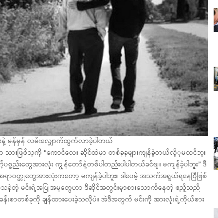
းနဲ့ မှန်မှန် လမ်းလျှောက်ထွက်လာခဲ့ပါတယ်
က သားဖြစ်သူကို “ကောင်လေး ဆိုင်ထဲမှာ တစ်ခုခုများကျန်ခဲ့တယ်လိ့ုမထင်ဘူး
ာ့်ပစ္စည်းတွေအားလုံး ကျွန်တော်နဲ့တစ်ပါတည်းပါပါတယ်ခင်ဗျ။ မကျန်ခဲ့ပါဘူး” ဒီ
အရာဝတ္တုတွေအားလုံးကတော့ မကျန်ခဲ့ပါဘူး။ ဒါပေမဲ့ အသက်အရွယ်ရနေပြီဖြစ်
ဲ့တဲ့ မင်းရဲ့အပြုအမူတွေဟာ ဒီဆိုင်အတွင်းမှာစားသောက်နေတဲ့ ဧည့်သည်
်းစာတစ်ခုကို ချန်ထားပေးခဲ့သလိုပဲ။ အဲဒီအတွက် မင်းကို အားလုံးရဲ့ကိုယ်စား