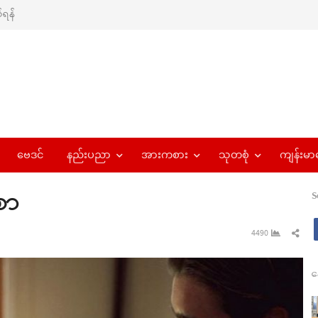
ရန်
ဗေဒင်
နည်းပညာ
အားကစား
သုတစုံ
ကျန်းမာ
ညစာ
S
Sha
4490
this
pos
န