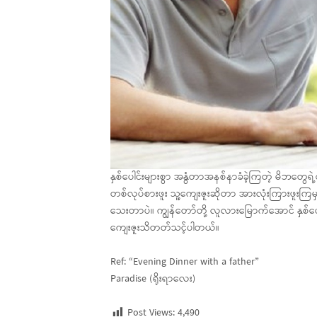
နှစ်ပေါင်းများစွာ အနွံတာအနစ်နာခံခဲ့ကြတဲ့ မိဘတွ
တစ်လုပ်စားဖူး သူ့ကျေးဇူးဆိုတာ အားလုံးကြားဖူးကြမှာ
သေးတာပဲ။ ကျွန်တော်တို့ လူလားမြောက်အောင် နှစ်ပေါ
ကျေးဇူးသိတတ်သင့်ပါတယ်။
Ref: “Evening Dinner with a father”
Paradise (ရိုးရာလေး)
Post Views:
4,490