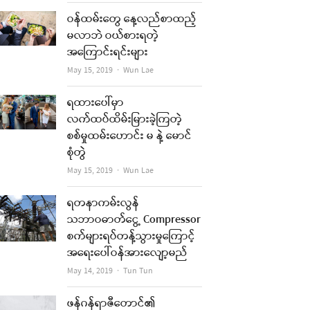
ဝန်ထမ်းတွေ နေ့လည်စာထည့်
မလာဘဲ ဝယ်စားရတဲ့
အကြောင်းရင်းများ
Author
May 15, 2019
Wun Lae
ရထားပေါ်မှာ
လက်ထပ်ထိမ်းမြားခဲ့ကြတဲ့
စစ်မှုထမ်းဟောင်း မ နဲ့ မောင်
စုံတွဲ
Author
May 15, 2019
Wun Lae
ရတနာကမ်းလွန်
သဘာဝဓာတ်ငွေ့ Compressor
စက်များရပ်တန့်သွားမှုကြောင့်
အရေးပေါ်ဝန်အားလျော့မည်
Author
May 14, 2019
Tun Tun
ဖန်ဂန်ရာဇီတောင်၏