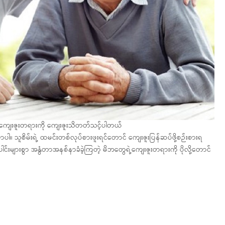
ေရဲ့ကျေးဇူးတရားကို ကျေးဇူးသိတတ်သင့်ပါတယ်
ပါ။ သူစိမ်းရဲ့ ထမင်းတစ်လုပ်စားဖူးရင်တောင် ကျေးဇူးပြန်ဆပ်ဖို့စဉ်းစားရ
င်းများစွာ အနွံတာအနစ်နာခံခဲ့ကြတဲ့ မိဘတွေရဲ့ကျေးဇူးတရားကို ပိုလို့တောင်