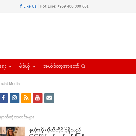
Like Us
| Hot Line: +959 400 000 661
Open
ရေး
ဗီဒီယို
အယ်ဒီတာ့အာဘော်
search
panel
ocial Media
f
i
r
y
e
re
a
n
s
o
m
t
c
s
s
u
a
ောက်ဆုံးသတင်းများ
e
t
t
i
နှလုံးကို ကိုယ်တိုင်ပြန်လည်