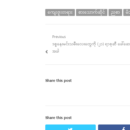
ကျေးဇူးတရား
စားသောက်ဆိုင်
ညစာ
မ
Post
Previous
Previous
ဒစ္စနေးမင်းသမီးလေးတွေကို (၂၁) ရာစုဆီ ခေါ်ဆေ
navigation
post:
အခါ
Share this post
Share this post