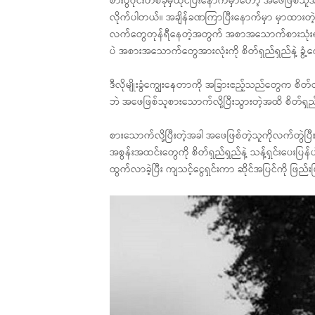
စားပွဲဝိုင်းတစ်ခုမှထိုင်ပြီးနောက်မှာတော့ အဖေဖြစ
လိုက်ပါတယ်။ အချိန်ခဏကြာပြီးနောက်မှာ မှာထ
လက်တွေတုန်ရီနေတဲ့အတွက် အစာအသောက်စားသုံးရာမှ
ပဲ အစားအသောက်တွေအားလုံးကို စိတ်ရှည်ရှည်နဲ့ ခွံ့က
ဒီလိုမျိုးခွံကျွေးနေတာကို အခြားဧည့်သည်တွေက စိတ
ဘဲ အဖေဖြစ်သူစားသောက်လို့ပြီးသွားတဲ့အထိ စိတ်ရှည်ရှ
စားသောက်လို့ပြီးတဲ့အခါ အဖေဖြစ်တဲ့သူကိုလက်တွဲပြ
အစွန်းအထင်းတွေကို စိတ်ရှည်ရှည်နဲ့ သန့်ရှင်းပေး
ထွက်လာခဲ့ပြီး ကျသင့်ငွေရှင်းကာ ဆိုင်အပြင်ကို ဖြည်