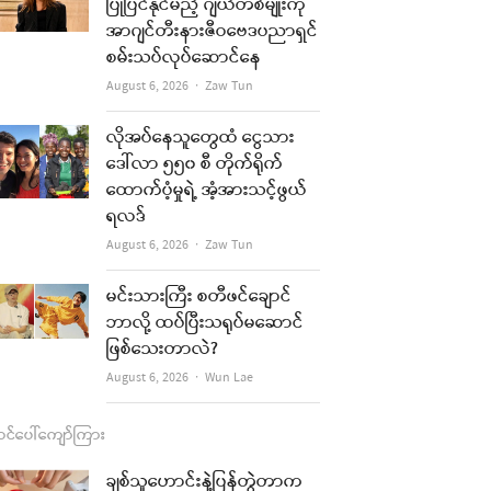
b
a
u
l
ပြုပြင်နိုင်မည့် ဂျယ်တစ်မျိုးကို
အာဂျင်တီးနားဇီဝဗေဒပညာရှင်
o
g
b
စမ်းသပ်လုပ်ဆောင်နေ
o
r
e
Author
August 6, 2026
Zaw Tun
k
a
လိုအပ်နေသူတွေထံ ငွေသား
m
ဒေါ်လာ ၅၅၀ စီ တိုက်ရိုက်
ထောက်ပံ့မှုရဲ့ အံ့အားသင့်ဖွယ်
ရလဒ်
Author
August 6, 2026
Zaw Tun
မင်းသားကြီး စတီဖင်ချောင်
ဘာလို့ ထပ်ပြီးသရုပ်မဆောင်
ဖြစ်သေးတာလဲ?
Author
August 6, 2026
Wun Lae
င်ပေါ်ကျော်ကြား
ချစ်သူဟောင်းနဲ့ပြန်တွဲတာက