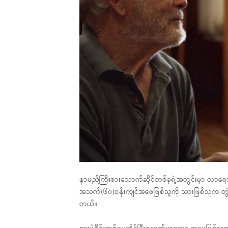
နာမည်ကြီးစားသောက်ဆိုင်တစ်ခုရဲ့အတွင်းမှာ လာရောက
အသက်(၆၀)ဝန်းကျင်အဖေဖြစ်သူကို သားဖြစ်သူက တွဲကူရင
တယ်။