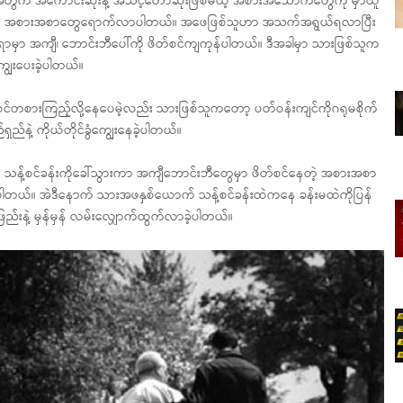
်သူအတွက် အကောင်းဆုံးနဲ့ အသင့်တော်ဆုံးဖြစ်မယ့် အစားအသောက်တွေကို မှာယူ
ားတဲ့ အစားအစာတွေရောက်လာပါတယ်။ အဖေဖြစ်သူဟာ အသက်အရွယ်ရလာပြီး
ာ အကျီ၊ ဘောင်းဘီပေါ်ကို ဖိတ်စင်ကျကုန်ပါတယ်။ ဒီအခါမှာ သားဖြစ်သူက
ျွေးပေးခဲ့ပါတယ်။
်ဝင်တစားကြည့်လို့နေပေမဲ့လည်း သားဖြစ်သူကတော့ ပတ်ဝန်းကျင်ကိုဂရုမစိုက်
ည်နဲ့ ကိုယ်တိုင်ခွံကျွေးနေခဲ့ပါတယ်။
ီး သန့်စင်ခန်းကိုခေါ်သွားကာ အကျီဘောင်းဘီတွေမှာ ဖိတ်စင်နေတဲ့ အစားအစာ
ပြန်ပါတယ်။ အဲဒီနောက် သားအဖနှစ်ယောက် သန့်စင်ခန်းထဲကနေ ခန်းမထဲကိုပြန်
းဖြည်းနဲ့ မှန်မှန် လမ်းလျှောက်ထွက်လာခဲ့ပါတယ်။