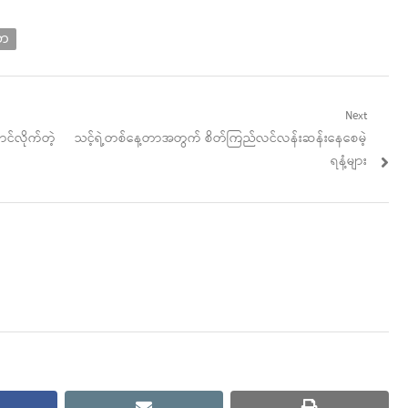
ိဘ
Next
Next
ာင်လိုက်တဲ့
သင့်ရဲ့တစ်နေ့တာအတွက် စိတ်ကြည်လင်လန်းဆန်းနေစေမဲ့
post:
ရနံ့များ