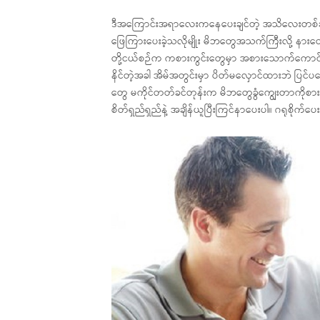
ဒီအကြောင်းအရာလေးကနေပေးချင်တဲ့ အသိလေးတစ်ခုကတ
ဖြေကြားပေးခဲ့သလိုမျိုး မိဘတွေအသက်ကြီးလို့ နာ
တို့ငယ်စဉ်က ကစားကွင်းတွေမှာ အစားသောက်ကောင်း
နိင်တဲ့အခါ အိမ်အတွင်းမှာ ပိတ်မလှောင်ထားဘဲ ပြင်ပလ
တွေ မကိုင်တတ်ခင်တုန်းက မိဘတွေခွံကျွေးတာကိုစားခ
စိတ်ရှည်ရှည်နဲ့ အချိန်ယူပြီးကြင်နာပေးပါ။ ဂရုစိုက်ပေး