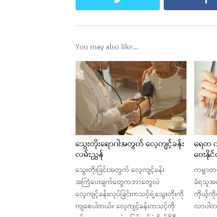
twitter
fa
You may also like...
သွေးတိုးရောဂါအတွက် လေ့ကျင့်ခန်း
ရေက ကိ
လမ်းညွှန်
ပေးနိုင
သွေးတိုးခြင်းအတွက် လေ့ကျင့်ခန်း
ကမ္ဘာတစ်
အကြံပေးချက်တွေကဘာတွေလဲ
ခံရသူအ
လေ့ကျင့်ခန်းလုပ်ခြင်းကသင့်ရဲ့သွေးတိုးကို
ကိုယ့်ကိ
ကျစေပါတယ်။ လေ့ကျင့်ခန်းကသင့်ကို
လာပါတယ်