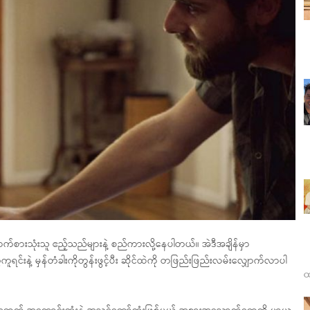
်စားသုံးသူ ဧည့်သည်များနဲ့ စည်ကားလို့နေပါတယ်။ အဲဒီအချိန်မှာ
်းနဲ့ မှန်တံခါးကိုတွန်းဖွင့်ပီး ဆိုင်ထဲကို တဖြည်းဖြည်းလမ်းလျှောက်လာပါ
ထ