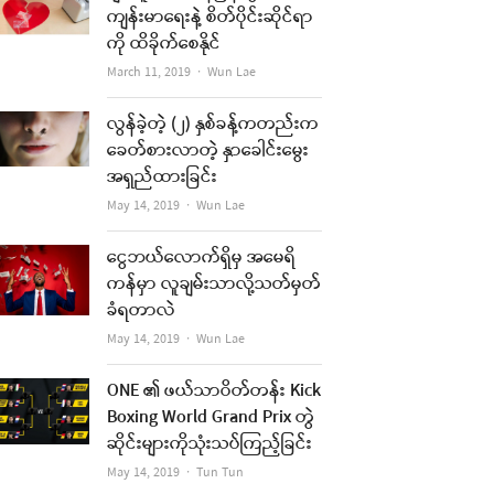
ကျန်းမာရေးနဲ့ စိတ်ပိုင်းဆိုင်ရာ
ကို ထိခိုက်စေနိုင်
Author
March 11, 2019
Wun Lae
လွန်ခဲ့တဲ့ (၂) နှစ်ခန့်ကတည်းက
ခေတ်စားလာတဲ့ နှာခေါင်းမွေး
အရှည်ထားခြင်း
Author
May 14, 2019
Wun Lae
ငွေဘယ်လောက်ရှိမှ အမေရိ
ကန်မှာ လူချမ်းသာလို့သတ်မှတ်
ခံရတာလဲ
Author
May 14, 2019
Wun Lae
ONE ၏ ဖယ်သာဝိတ်တန်း Kick
Boxing World Grand Prix တွဲ
ဆိုင်းများကိုသုံးသပ်ကြည့်ခြင်း
Author
May 14, 2019
Tun Tun