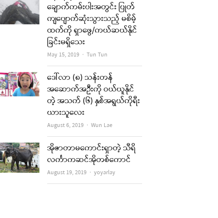
ချောက်ကမ်းပါးအတွင်း ပြုတ်
ကျပျောက်ဆုံးသွားသည့် မစိမ့်
ထက်ကို ရှာဖွေ/ကယ်ဆယ်နိုင်
ခြင်းမရှိသေး
Author
May 15, 2019
Tun Tun
ဒေါ်လာ (၈) သန်းတန်
အဆောက်အဦးကို ဝယ်ယူနိုင်
တဲ့ အသက် (၆) နှစ်အရွယ်ကိုရီး
ယားသူလေး
Author
August 6, 2019
Wun Lae
အိုဇာတာမကောင်းရှာတဲ့ သီရိ
လင်္ကာကဆင်အိုတစ်ကောင်
Author
August 19, 2019
yoyarlay