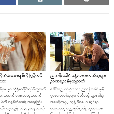
cebook
email
print
ုယ်ခံအားစနစ်ကို မြှင့်တင်
ညသန်းခေါင် မုန့်ရှာစားတတ်သူများ
်လား
ဉာဏ်ရည်နိမ့်ကျတတ်
ဝှမ်းမှာ ကိုရိုနာဗိုင်းရပ်စ်ကူးစက်
ခေါင်းစဉ်ဖတ်ပြီးတော့ ညသန်းခေါင် မုန့်
ရေအတွက် များလာတဲ့အတွက်
ရှာစားတတ်သူများ စိတ်မဆိုးသွား ပါနဲ့။
ုယ်ကို ဂရုစိုက်ပေးဖို့ အရေးကြီး
အမေရိကန်မှ လူနဲ့ ဇီဝဗေဒ ဆိုင်ရာ
။ လူတွေနဲ့ ခပ်ခွာခွာနေတာတဲ့
လေ့လာသူ ပညာရှင်များရဲ့ သုတေသန