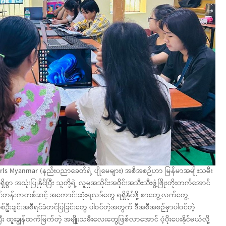
Girls Myanmar (နည်းပညာခေတ်ရဲ့ ပျိုမေများ) အစီအစဉ်ဟာ မြန်မာအမျိုးသမီး
ုံးပြုနိုင်ပြီး သူတို့ရဲ့ လူမှုအသိုင်းအဝိုင်းအသီးသီးဖွံ့ဖြိုးတိုးတက်အောင်
င်တန်းကတစ်ဆင့် အကောင်းဆုံးရလဒ်တွေ ရရှိနိုင်ဖို့ စာတွေ့လက်တွေ့
၊ တစ်ဦးချင်းအစီရင်ခံတင်ပြခြင်းတွေ ပါဝင်တဲ့အတွက် ဒီအစီအစဉ်မှာပါဝင်တဲ့
ီး ထူးချွန်ထက်မြက်တဲ့ အမျိုးသမီးလေးတွေဖြစ်လာအောင် ပံ့ပိုးပေးနိုင်မယ်လို့