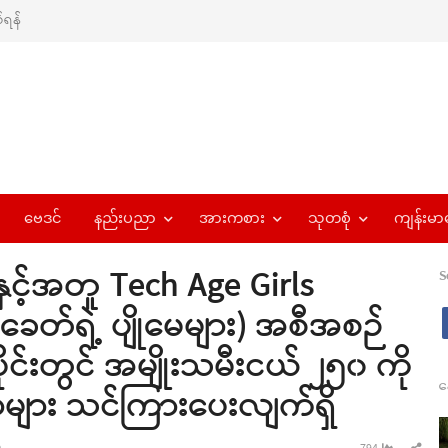
ရန်
ဗေဒင်
နည်းပညာ
အားကစား
သုတစုံ
ကျန်းမာ
ှုနှင့်အတူ Tech Age Girls
S
တ်ရဲ့ ပျိုမေများ) အစီအစဉ်
်းတွင် အမျိုးသမီးငယ် ၂၅၀ ကို
န
ျား သင်ကြားပေးလျက်ရှိ
Sha