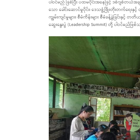
ပါဝင်မည် ဖြစ်ပြီး ပထမပိုင်းအနေဖြင့် ဒစ်ဂျစ်တယ်အချက
သော ခေါင်းဆောင်မှုပိုင်း၊ ဒေသဖွံ့ဖြိုးတိုးတက်ရေးနှင
ကျွမ်းကျင်မှုများ၊ စီမံကိန်းများ စီမံခန့်ခွဲခြင်းနှင့
ဆွေးနွေးပွဲ (Leadership Summit) တို့ ပါဝင်မည်ဖြစ်