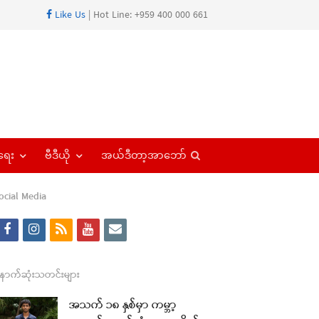
Like Us
| Hot Line: +959 400 000 661
Open
ရေး
ဗီဒီယို
အယ်ဒီတာ့အာဘော်
search
panel
ocial Media
f
i
r
y
e
a
n
s
o
m
c
s
s
u
a
ောက်ဆုံးသတင်းများ
e
t
t
i
အသက် ၁၈ နှစ်မှာ ကမ္ဘာ့
re