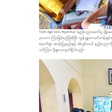
Tech Age Girls Myanmar (နည်းပညာခေတ်ရဲ့ ပျိုမ
၃လတာ ကြာမြင့်မည်ဖြစ်ပြီး ကွန်ပျူတာသင်တန်းနှင့
ရောက်စွာ အသုံးပြုနည်းနှင့် ဒစ်ဂျစ်တယ် နည်းပညာ
သင်ကြား ပို့ချပေးလျက်ရှိပါသည်။