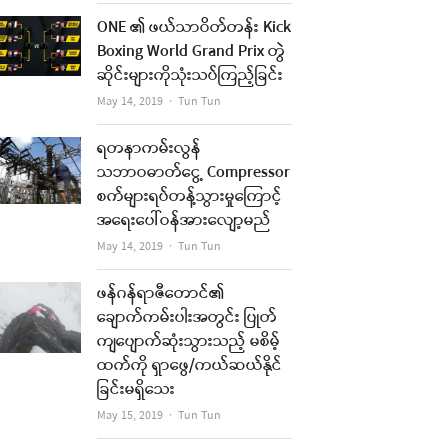
ONE ၏ ဖယ်သာဝိတ်တန်း Kick
Boxing World Grand Prix တွဲ
ဆိုင်းများကိုသုံးသပ်ကြည့်ခြင်း
Author
May 14, 2019
Tun Tun
ရတနာကမ်းလွန်
သဘာဝဓာတ်ငွေ့ Compressor
စက်များရပ်တန့်သွားမှုကြောင့်
အရေးပေါ်ဝန်အားလျော့မည်
Author
May 14, 2019
Tun Tun
ဖန်ဂန်ရာဇီတောင်၏
ချောက်ကမ်းပါးအတွင်း ပြုတ်
ကျပျောက်ဆုံးသွားသည့် မစိမ့်
ထက်ကို ရှာဖွေ/ကယ်ဆယ်နိုင်
ခြင်းမရှိသေး
Author
May 15, 2019
Tun Tun