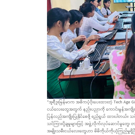
“အူရီဒူးမြန်မာက အဓိကပံ့ပိုးပေးထားတဲ့ Tech Age 
ငယ်လေးတွေအတွက် နည်းပညာကို ကောင်းမွန်အကျိုးရှိစွာ အသ
ပြန်လည်အကျိုးပြုနိုင်စေဖို့ ရည်ရွယ် ထားပါတယ်။ သ
သင်ကြားပို့ချမှုများဖြင့် အဖွဲ့လိုက်လုပ်ဆောင်မှုတွေ
အမျိုးသမီးငယ်လေးတွေဟာ မိမိကိုယ်ကိုယုံကြည်မှုရှိပြ