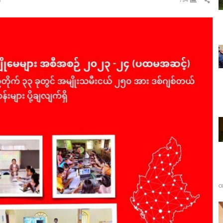
n
794
this
pos
ထ