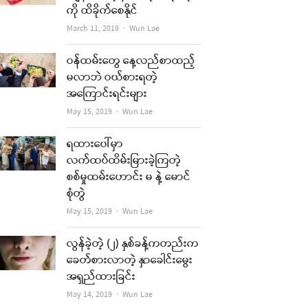
ကို ထိခိုက်စေနိုင်
Author
March 11, 2019
Wun Lae
ဝန်ထမ်းတွေ နေ့လည်စာထည့်
မလာဘဲ ဝယ်စားရတဲ့
အကြောင်းရင်းများ
Author
May 15, 2019
Wun Lae
ရထားပေါ်မှာ
လက်ထပ်ထိမ်းမြားခဲ့ကြတဲ့
စစ်မှုထမ်းဟောင်း မ နဲ့ မောင်
စုံတွဲ
Author
May 15, 2019
Wun Lae
လွန်ခဲ့တဲ့ (၂) နှစ်ခန့်ကတည်းက
ခေတ်စားလာတဲ့ နှာခေါင်းမွေး
အရှည်ထားခြင်း
Author
May 14, 2019
Wun Lae