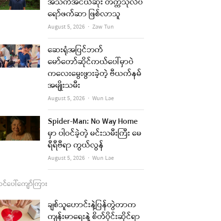
b
a
u
l
အသက်အငယ်ဆုံး တက္ကသိုလ်ပ
ရော်ဖက်ဆာ ဖြစ်လာသူ
o
g
b
t
Author
August 5, 2026
Zaw Tun
o
r
e
k
a
ဆေးရုံအပြင်ဘက်
မော်တော်ဆိုင်ကယ်ပေါ်မှာပဲ
m
ကလေးမွေးဖွားခဲ့တဲ့ ဗီယက်နမ်
အမျိုးသမီး
Author
August 5, 2026
Wun Lae
Spider-Man: No Way Home
မှာ ပါဝင်ခဲ့တဲ့ မင်းသမီးကြီး မေ
ရီရီဗီရာ ကွယ်လွန်
Author
August 5, 2026
Wun Lae
င်ပေါ်ကျော်ကြား
ချစ်သူဟောင်းနဲ့ပြန်တွဲတာက
ကျန်းမာရေးနဲ့ စိတ်ပိုင်းဆိုင်ရာ