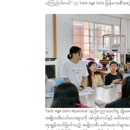
ယုံကြည်ပါတယ်” ဟု Tech Age Girls မြန်မာအစီအစ
Tech Age Girls Myanmar (နည်းပညာခေတ်ရဲ့ ပျိုမေမ
အမျိုးသမီးငယ်လေးများကို ဒစ်ဂျစ်တယ်နှင့် ခေါင်းဆောင်
ထူးချွန်ထက်မြက်သည့် အမျိုးသမီး ခေါင်းဆောင်များ