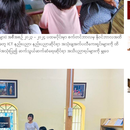
ေများ) အစီအစဉ် ၂၀၂၃ – ၂၀၂၄ ပထမပိုင်းမှာ စက်တင်ဘာလမှ နိုဝင်ဘာလအထိ
်အတူ ICT နည်းပညာ၊ နည်းပညာဆိုင်ရာ အသုံးချအက်ပလီကေးရှင်းများကို ထိ
ကိုအသုံးပြု၍ ဆက်သွယ်ဆက်ဆံရေးဆိုင်ရာ အသိပညာရပ်များကို မျှဝေ