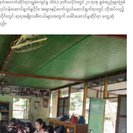
်အလက်ဆိုင်ရာကျွမ်းကျင်မှု (DIL)၊ ဒုတိယပိုင်းတွင် ၂၁ ရာစု စွမ်းရည်များဖြစ်
့် လုပ်ငန်းဆောင်ရွက်မှုပိုင်း၊ အများနှင့်ဆက်သွယ်ဆောင်ရွက်ရာတွင် လိုအပ်သည့်
် တတိယပိုင်းတွင် ဆုရအမျိုးသမီးငယ်များအတွက် ခေါင်းဆောင်မှုဆိုင်ရာ တွေ့ဆုံ
သည်။