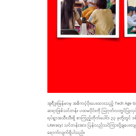
အူရီဒူးမြန်မာမှ အဓိကပံ့ပိုးပေးထားသည့် Tech Age
ဆရာဖြစ်သင်တန်း ပထမပိုင်းကို သြဂုတ်လတွင်ပြုလုပ်ခ
ရပ်ရွာအသီးသီးရှိ စာကြည့်တိုက်ပေါင်း ၃၃ ခုတို့တွင
Literacy) သင်တန်းအား ပြန်လည်သင်ကြားပို့ချပေးလျက်
ရောက်လျက်ရှိပါသည်။