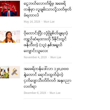
ငွေဘယ်လောက်ရှိမှ အမေရိ
ကန်မှာ လူချမ်းသာလို့သတ်မှတ်
ခံရတာလဲ
Author
May 14, 2019
Wun Lae
ပိုကောင်းပြီး လုံခြုံစိတ်ချရတဲ့
ကျည်ဆံရထားကို ဒီဇိုင်းထွင်
ဖန်တီးတဲ့ (၁၃) နှစ်အရွယ်
ကျောင်းသူလေး
Author
November 4, 2019
Wun Lae
အမေရိကန်ဒေါ်လာ ၁၂၀,၀၀၀
နဲ့တောင် ရောင်းထွက်ခဲ့တဲ့
ငှက်ပျောသီးတိပ်ကပ် အနုပညာ
လက်ရာ
Author
December 6, 2019
Wun Lae