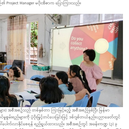
ဉ်၏ Project Manager မပိုးအိဇာက ပြောကြားသည်။
ျား) အစီအစဥ်သည် တစ်နှစ်တာ ကြာမြင့်မည့် အစီအစဉ်ဖြစ်ပြီး မြန်မာ
မှုစွမ်းရည်များကို ပံ့ပိုးမြှင့်တင်ပေးခြင်းဖြင့် ဒစ်ဂျစ်တယ်နည်းပညာခေတ်တွင်
ပေါ်ပေါက်လာနိုင်စေရန် ရည်ရွယ်ထားသည်။ အစီအစဉ်တွင် အခန်းကဏ္ဍ (၃) ခု