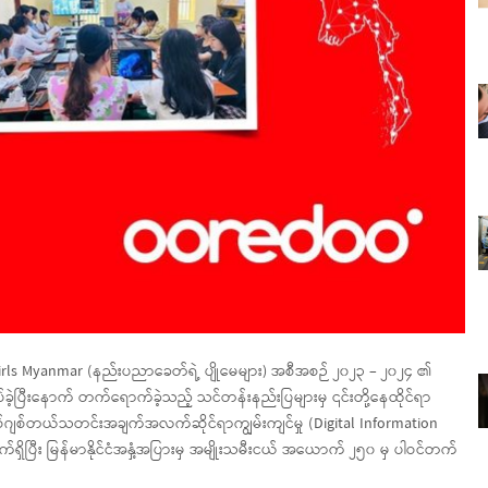
 Girls Myanmar (နည်းပညာခေတ်ရဲ့ ပျိုမေများ) အစီအစဉ် ၂၀၂၃ – ၂၀၂၄ ၏
ဲ့ပြီးနောက် တက်ရောက်ခဲ့သည့် သင်တန်းနည်းပြများမှ ၎င်းတို့နေထိုင်ရာ
် ဒစ်ဂျစ်တယ်သတင်းအချက်အလက်ဆိုင်ရာကျွမ်းကျင်မှု (Digital Information
ရှိပြီး မြန်မာနိုင်ငံအနှံ့အပြားမှ အမျိုးသမီးငယ် အယောက် ၂၅၀ မှ ပါဝင်တက်