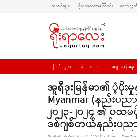
သတင်းများ
ရိုးရာလေးအကြောင်း
ဆက်သွယ်
ပြည်တွင်း
နိုင်ငံတကာ
ဖျော်ဖြေရေး
အူရီဒူးမြန်မာ၏ ပံ့ပိုးမ
Myanmar (နည်းပညာခေ
၂၀၂၃-၂၀၂၄ ၏ ပထမပိုင
ဒစ်ဂျစ်တယ်နည်းပညာမ
Author