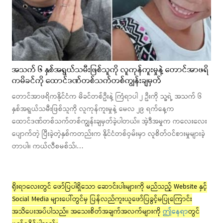
အသက် ၆ နှစ်အရွယ်သမီးဖြစ်သူကို လူကုန်ကူးမှုနဲ့ တောင်အာဖရိ
ကမိခင်ကို ထောင်ဒဏ်တစ်သက်တစ်ကျွန်းချမှတ်
တောင်အာဖရိကနိုင်ငံက မိခင်တစ်ဦးနဲ့ ကြံရာပါ ၂ ဦးကို သူ့ရဲ့ အသက် ၆
နှစ်အရွယ်သမီးဖြစ်သူကို လူကုန်ကူးမှုနဲ့ မေလ ၂၉ ရက်နေ့က
ထောင်ဒဏ်တစ်သက်တစ်ကျွန်းချမှတ်ခဲ့ပါတယ်။ အဲ့ဒီအမှုက ကလေးလေး
ပျောက်တဲ့ ပြီးခဲ့တဲ့နှစ်ကတည်းက နိုင်ငံတစ်ဝှမ်းမှာ လူစိတ်ဝင်စားမှုများခဲ့
တာပါ။ ကယ်လီစမစ်သ်၊…
ရိုးရာလေးတွင် ဖော်ပြပါရှိသော ဆောင်းပါးများကို မည်သည့် Website နှင့်
Social Media များပေါ်တွင်မှ ပြန်လည်ကူးယူဖော်ပြခွင့်မပြုကြောင်း
အသိပေးအပ်ပါသည်။ အသေးစိတ်အချက်အလက်များကို
ဤနေရာ
တွင်