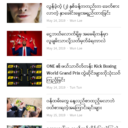
လွန်ခဲ့တဲ့ (၂) နှစ်ခန့်ကတည်းက ခေတ်စား
လာတဲ့ နှာခေါင်းမွေးအရှည်ထားခြင်း
Author
May 14, 2019
Wun Lae
ငွေဘယ်လောက်ရှိမှ အမေရိကန်မှာ
လူချမ်းသာလို့သတ်မှတ်ခံရတာလဲ
Author
May 14, 2019
Wun Lae
ONE ၏ ဖယ်သာဝိတ်တန်း Kick Boxing
World Grand Prix တွဲဆိုင်းများကိုသုံးသပ်
ကြည့်ခြင်း
Author
May 14, 2019
Tun Tun
ဝန်ထမ်းတွေ နေ့လည်စာထည့်မလာဘဲ
ဝယ်စားရတဲ့အကြောင်းရင်းများ
Author
May 15, 2019
Wun Lae