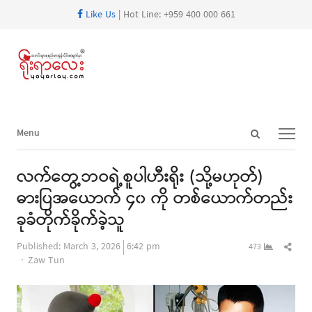
Like Us
| Hot Line: +959 400 000 661
Open
Menu
Menu
search
panel
လက်တွေ့ဘဝရဲ့စူပါဟီးရိုး (သို့မဟုတ်)
ဓားပြအယောက် ၄၀ ကို တစ်ယောက်တည်း
ခုခံတိုက်ခိုက်ခဲ့သူ
Shar
Published:
March 3, 2026
6:42 pm
473
Author
this
Zaw Tun
post