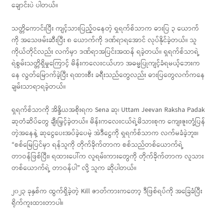
ချောင်းပဲ ပါတယ်။
သတ္တိကောင်းပြီး ကျင့်သားပြည့်ဝနေတဲ့ ရှရက်စ်သာက ဓားပြ ၃ ယောက်
ကို အသေဖမ်းဆီးပြီး ၈ ယောက်ကို ဒဏ်ရာရအောင် လုပ်နိုင်ခဲ့တယ်။ သူ
ကိုယ်တိုင်လည်း လက်မှာ ဒဏ်ရာအပြင်းအထန် ရခဲ့တယ်။ ရှရက်စ်သာရဲ့
ရဲစွမ်းသတ္တိရှိမှုကြောင့် မိန်းကလေးငယ်ဟာ အဓမ္မပြုကျင့်ခံရမယ့်ဘေးက
နေ လွတ်မြောက်ခဲ့ပြီး ရထားစီး ခရီးသည်တွေလည်း ဓားပြတွေလက်ကနေ
ချမ်းသာရာရခဲ့တယ်။
ရှရက်စ်သာကို အိန္ဒိယအစိုးရက Sena ဆု၊ Uttam Jeevan Raksha Padak
ဆုတံဆိပ်တွေ ချီးမြှင့်ခဲ့တယ်။ မိန်းကလေးငယ်ရဲ့မိသားစုက ကျေးဇူးတုံ့ပြန်
တဲ့အနေနဲ့ ဆုငွေပေးအပ်ခဲ့ပေမဲ့ အဲဒီငွေကို ရှရက်စ်သာက လက်မခံခဲ့ဘူး။
“စစ်မြေပြင်မှာ ရန်သူကို တိုက်ခိုက်တာက စစ်သည်တစ်ယောက်ရဲ့
တာဝန်ဖြစ်ပြီး၊ ရထားပေါ်က လူရမ်းကားတွေကို တိုက်ခိုက်တာက လူသား
တစ်ယောက်ရဲ့ တာဝန်ပါ” လို့ သူက ဆိုပါတယ်။
၂၀၂၃ ခုနှစ်က ထွက်ရှိခဲ့တဲ့ Kill ဇာတ်ကားကတော့ ဒီဖြစ်ရပ်ကို အခြေခံပြီး
ရိုက်ကူးထားတာပါ။