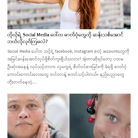
ကိုယ့်ရဲ့ Social Media ပေါ်က ဓာတ်ပုံတွေကို ဆန်းသစ်အောင်
ဘယ်လိုလုပ်ကြမလဲ?
Social Media ပေါ်က သင့်ရဲ့ facebook, Instagram စတဲ့ accountတွေကို
အမြင်ဆန်းအောင်လုပ်ဖို့စိတ်ကူးရှိပါသလား? အဲ့တာဆိုရင်တော့ ပထမ
ဦးဆုံးအနေနဲ့ လုပ်သင့်တာက လူတွေရဲ့ စိတ်ဝင်စားခြင်းကို ခံရဖို့ ဓာတ်ပုံ
ကောင်းကောင်းလေးတွေ တင်တာနဲ့ စတင်သင့်ပါတယ်။ နည်းပညာတွေ
တိုးတက်နေတဲ့…