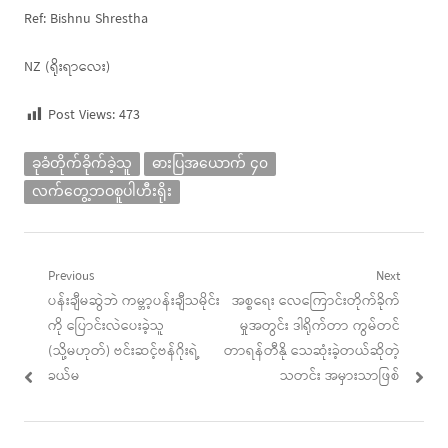
Ref: Bishnu Shrestha
NZ (ရိုးရာလေး)
Post Views:
473
ခုခံတိုက်ခိုက်ခဲ့သူ
ဓားပြအယောက် ၄၀
လက်တွေ့ဘဝစူပါဟီးရိုး
Post
Previous
Next
Previous
Next
ပန်းချီမဆွဲဘဲ ကမ္ဘာ့ပန်းချီသမိုင်း
အစ္စရေး လေကြောင်းတိုက်ခိုက်
navigation
post:
post:
ကို ပြောင်းလဲပေးခဲ့သူ
မှုအတွင်း ဒါရိုက်တာ ကွမ်တင်
(သို့မဟုတ်) ဗင်းဆင့်ဗန်ဂိုးရဲ့
တာရန်တီနို သေဆုံးခဲ့တယ်ဆိုတဲ့
ခယ်မ
သတင်း အမှားသာဖြစ်