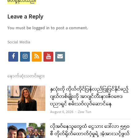
ဖတ်ရှုနိုင်ပါသည်။
Leave a Reply
You must be logged in to post a comment.
Social Media
f
i
r
y
e
a
n
s
o
m
c
s
s
u
a
နောက်ဆုံးသတင်းများ
e
t
t
i
နှလုံးကို ကိုယ်တိုင်ပြန်လည်ပြုပြင်နိုင်မည့်
b
a
u
l
ဂျယ်တစ်မျိုးကို အာဂျင်တီးနားဇီဝဗေဒ
ပညာရှင် စမ်းသပ်လုပ်ဆောင်နေ
o
g
b
Author
August 6, 2026
Zaw Tun
o
r
e
k
a
လိုအပ်နေသူတွေထံ ငွေသား ဒေါ်လာ ၅၅၀
စီ တိုက်ရိုက်ထောက်ပံ့မှုရဲ့ အံ့အားသင့်ဖွယ်
m