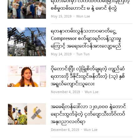
ရထားပေါ်မှာ လက်ထပ်ထိမ်းမြားခဲ့ကြတဲ့
စစ်မှုထမ်းဟောင်း မ နဲ့ မောင် စုံတွဲ
Author
May 15, 2019
Wun Lae
ရတနာကမ်းလွန်သဘာဝဓာတ်ငွေ့
Compressor စက်များရပ်တန့်သွားမှု
ကြောင့် အရေးပေါ်ဝန်အားလျော့မည်
Author
May 14, 2019
Tun Tun
ပိုကောင်းပြီး လုံခြုံစိတ်ချရတဲ့ ကျည်ဆံ
ရထားကို ဒီဇိုင်းထွင်ဖန်တီးတဲ့ (၁၃) နှစ်
အရွယ်ကျောင်းသူလေး
Author
November 4, 2019
Wun Lae
အမေရိကန်ဒေါ်လာ ၁၂၀,၀၀၀ နဲ့တောင်
ရောင်းထွက်ခဲ့တဲ့ ငှက်ပျောသီးတိပ်ကပ်
အနုပညာလက်ရာ
Author
December 6, 2019
Wun Lae