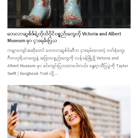
တေလာဆွစ်ဖ်ရဲ့ကိုယ်ပိုင်ပစ္စည်းတွေကို Victoria and Albert
Museum မှာ ငှားရမ်းပြသ
ကမ္ဘာကျော်အဆိုတော် တေလာဆွစ်ဖ်ဆီက ငှားရမ်းထားတဲ့ ဝတ်စုံတွေ၊
ဂီတတူရိယာတွေနဲ့ အခြားပစ္စည်းတွေကို လန်ဒန်မြို့ရှိ Victoria and
Albert Museum မှာ ခင်းကျင်းပြသထားပါတယ်။ နွေရာသီပြပွဲကို Taylor
Swift | Songbook Trail လို့…