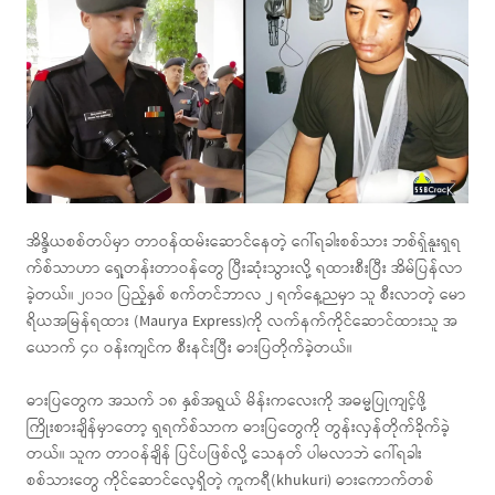
အိန္ဒိယစစ်တပ်မှာ တာဝန်ထမ်းဆောင်နေတဲ့ ဂေါ်ရခါးစစ်သား ဘစ်ရှ်နူးရှရ
က်စ်သာဟာ ရှေ့တန်းတာဝန်တွေ ပြီးဆုံးသွားလို့ ရထားစီးပြီး အိမ်ပြန်လာ
ခဲ့တယ်။ ၂၀၁၀ ပြည့်နှစ် စက်တင်ဘာလ ၂ ရက်နေ့ညမှာ သူ စီးလာတဲ့ မော
ရိယအမြန်ရထား (Maurya Express)ကို လက်နက်ကိုင်ဆောင်ထားသူ အ
ယောက် ၄၀ ဝန်းကျင်က စီးနင်းပြီး ဓားပြတိုက်ခဲ့တယ်။
ဓားပြတွေက အသက် ၁၈ နှစ်အရွယ် မိန်းကလေးကို အဓမ္မပြုကျင့်ဖို့
ကြိုးစားချိန်မှာတော့ ရှရက်စ်သာက ဓားပြတွေကို တွန်းလှန်တိုက်ခိုက်ခဲ့
တယ်။ သူက တာဝန်ချိန် ပြင်ပဖြစ်လို့ သေနတ် ပါမလာဘဲ ဂေါ်ရခါး
စစ်သားတွေ ကိုင်ဆောင်လေ့ရှိတဲ့ ကူကရီ(khukuri) ဓားကောက်တစ်