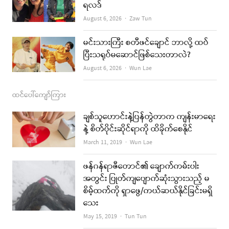
ရလဒ်
Author
August 6, 2026
Zaw Tun
မင်းသားကြီး စတီဖင်ချောင် ဘာလို့ ထပ်
ပြီးသရုပ်မဆောင်ဖြစ်သေးတာလဲ?
Author
August 6, 2026
Wun Lae
ထင်ပေါ်ကျော်ကြား
ချစ်သူဟောင်းနဲ့ပြန်တွဲတာက ကျန်းမာရေး
နဲ့ စိတ်ပိုင်းဆိုင်ရာကို ထိခိုက်စေနိုင်
Author
March 11, 2019
Wun Lae
ဖန်ဂန်ရာဇီတောင်၏ ချောက်ကမ်းပါး
အတွင်း ပြုတ်ကျပျောက်ဆုံးသွားသည့် မ
စိမ့်ထက်ကို ရှာဖွေ/ကယ်ဆယ်နိုင်ခြင်းမရှိ
သေး
Author
May 15, 2019
Tun Tun